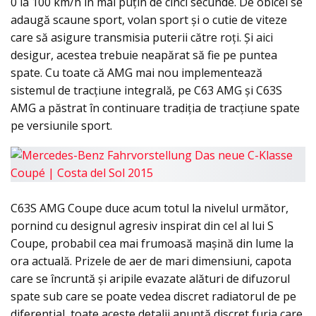
0 la 100 km/h în mai puțin de cinci secunde. De obicei se
adaugă scaune sport, volan sport și o cutie de viteze
care să asigure transmisia puterii către roți. Și aici
desigur, acestea trebuie neapărat să fie pe puntea
spate. Cu toate că AMG mai nou implementează
sistemul de tracțiune integrală, pe C63 AMG și C63S
AMG a păstrat în continuare tradiția de tracțiune spate
pe versiunile sport.
C63S AMG Coupe duce acum totul la nivelul următor,
pornind cu designul agresiv inspirat din cel al lui S
Coupe, probabil cea mai frumoasă mașină din lume la
ora actuală. Prizele de aer de mari dimensiuni, capota
care se încruntă și aripile evazate alături de difuzorul
spate sub care se poate vedea discret radiatorul de pe
diferențial, toate aceste detalii anunță discret furia care