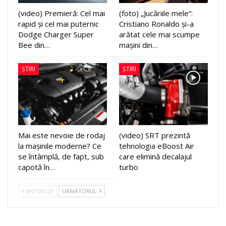
(video) Premieră: Cel mai
(foto) „Jucăriile mele”:
rapid și cel mai puternic
Cristiano Ronaldo și-a
Dodge Charger Super
arătat cele mai scumpe
Bee din…
mașini din…
ȘTIRI
ȘTIRI
Mai este nevoie de rodaj
(video) SRT prezintă
la mașinile moderne? Ce
tehnologia eBoost Air
se întâmplă, de fapt, sub
care elimină decalajul
capotă în…
turbo
ANTERIOR
URMĂTORUL