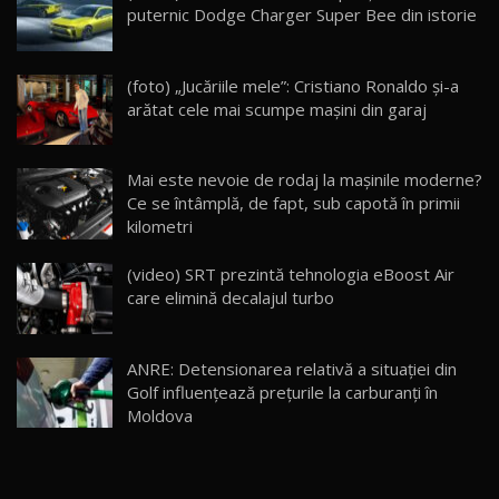
puternic Dodge Charger Super Bee din istorie
Cum merge? Škoda Octavia 4×4 DSG facelift //
AutoBlogMD
(foto) „Jucăriile mele”: Cristiano Ronaldo și-a
16
13:10
arătat cele mai scumpe mașini din garaj
Lotus Eletre R / Test Drive AutoBlog.MD
20:06
17
Mai este nevoie de rodaj la mașinile moderne?
Ce se întâmplă, de fapt, sub capotă în primii
kilometri
Va fi modelul nr.1 BYD în Moldova? BYD Seal U
DM-i / Test Drive AutoBlog.MD
18
(video) SRT prezintă tehnologia eBoost Air
30:08
care elimină decalajul turbo
Noul Geely EX5 EM-i care a cucerit Moldova
înainte să ajungă în showroom / Test Drive
19
23:36
AutoBlog.MD
ANRE: Detensionarea relativă a situației din
Golf influențează prețurile la carburanți în
Noul ZEEKR 7X / Test Drive AutoBlog.MD
Moldova
29:08
20