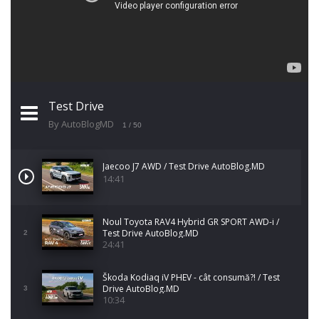
Test Drive
By AutoBlogMD
1
/ 50
Jaecoo J7 AWD / Test Drive AutoBlog.MD
14:41
Noul Toyota RAV4 Hybrid GR SPORT AWD-i /
Test Drive AutoBlog.MD
2
24:41
Škoda Kodiaq iV PHEV - cât consumă?! / Test
Drive AutoBlog.MD
3
10:34