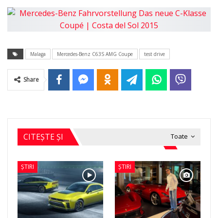
Malaga
Mercedes-Benz C63S AMG Coupe
test drive
Share
CITEȘTE ȘI
Toate
ȘTIRI
ȘTIRI