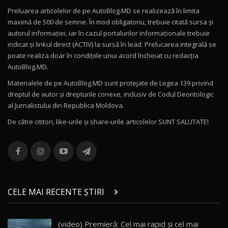
Preluarea articolelor de pe AutoBlog.MD se realizează în limita
Mercedes-AMG E 53 HYBRID 4MATIC+ / Test
maximă de 500 de semne. În mod obligatoriu, trebuie citată sursa și
Drive AutoBlog.MD
10
autorul informației, iar în cazul portalurilor informaționale trebuie
16:27
indicat și linkul direct (ACTIV) la sursă în lead. Prelucarea integrală se
poate realiza doar în condițiile unui acord încheiat cu redacţia
Noul Volvo ES90 / Test Drive AutoBlog.MD
AutoBlog.MD.
27:58
11
Materialele de pe AutoBlog.MD sunt protejate de Legea 139 privind
dreptul de autor și drepturile conexe, inclusiv de Codul Deontologic
Noul MG HS / Test Drive AutoBlog.MD
al Jurnalistului din Republica Moldova.
16:48
12
De către cititori, like-urile şi share-urile articolelor SUNT SALUTATE!
ROX 01: Test drive cu noul SUV chinezesc care
combină aventura cu luxul / AutoBlog.MD
13
36:08
ZEEKR 9X în Moldova: Am condus gigantul
chinez care face lumea să se întoarcă după el
14
CELE MAI RECENTE ȘTIRI
17:27
/ AutoBlog.MD
Noua Mazda CX-5 / Test Drive AutoBlog.MD
(video) Premieră: Cel mai rapid și cel mai
14:37
15