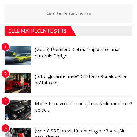
Cmentariile sunt închise
CELE MAI RECENTE ȘTIRI
1
(video) Premieră: Cel mai rapid și cel mai
puternic Dodge…
2
(foto) „Jucăriile mele”: Cristiano Ronaldo și-a
arătat cele…
3
Mai este nevoie de rodaj la mașinile moderne?
Ce se…
4
(video) SRT prezintă tehnologia eBoost Air
care elimină…