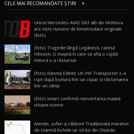
Micul BYD Dolphin Surf / Test Drive
CELE MAI RECOMANDATE ȘTIRI
AutoBlog.MD
21
16:59
Unicul Mercedes-AMG G63 alb din Moldova
Noua Mazda 6e / Test Drive AutoBlog.MD
are nişte numere de înmatriculare originale
26:59
22
(foto)
Lynk & Co 01 / Test Drive AutoBlog.MD
(foto) Tragedie lângă Logănești, raionul
25:19
23
Hînceşti. O maşină în care se afla o copilă
minoră s-a răsturnat
ZEEKR 009: Cel mai Performant și Confortabil
(foto) Raionul Edineț: Un VW Transporter s-a
Van Electric Testat în Moldova / AutoBlog.MD
24
rupt după lovitura într-un copac și răsturnarea
26:38
într-un câmp
Land Rover Defender OCTA Edition One: Cel
(foto) smart confirmă reinventarea mașinii
mai Exclusiv și Puternic Defender Testat în
25
32:21
Moldova
urbane iconice
Porsche 911 Spirit 70 / Test Drive
AutoBlog.MD
26
Atenție, şoferi şi călători! Tradiționalul maraton
10:57
de toamnă închide iar străzi din Chişinău