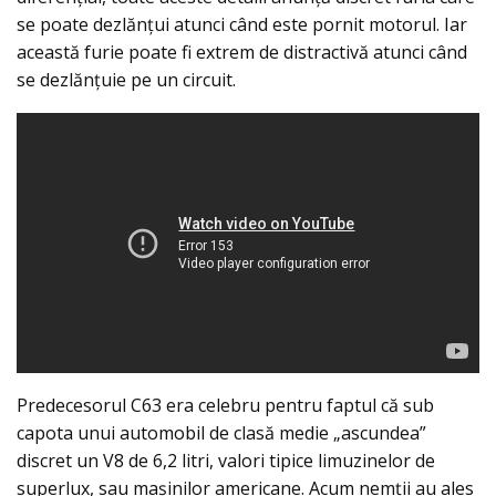
se poate dezlănțui atunci când este pornit motorul. Iar
această furie poate fi extrem de distractivă atunci când
se dezlănțuie pe un circuit.
Predecesorul C63 era celebru pentru faptul că sub
capota unui automobil de clasă medie „ascundea”
discret un V8 de 6,2 litri, valori tipice limuzinelor de
superlux, sau mașinilor americane. Acum nemții au ales