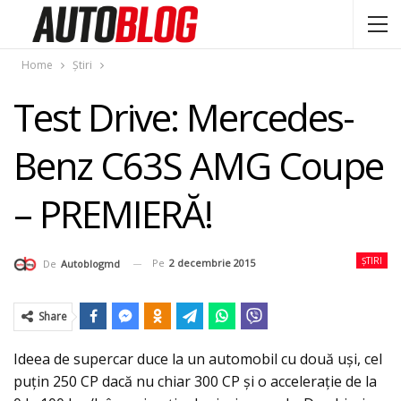
Home
Știri
Test Drive: Mercedes-
Benz C63S AMG Coupe
– PREMIERĂ!
ȘTIRI
Pe
2 decembrie 2015
De
Autoblogmd
Share
Ideea de supercar duce la un automobil cu două uși, cel
puțin 250 CP dacă nu chiar 300 CP și o accelerație de la