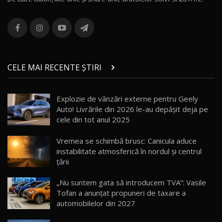
ROX 01: Test drive cu noul SUV chinezesc care
combină aventura cu luxul / AutoBlog.MD
13
36:08
ZEEKR 9X în Moldova: Am condus gigantul
chinez care face lumea să se întoarcă după el
14
CELE MAI RECENTE ȘTIRI
17:27
/ AutoBlog.MD
Noua Mazda CX-5 / Test Drive AutoBlog.MD
Explozie de vânzări externe pentru Geely
14:37
15
Auto! Livrările din 2026 le-au depășit deja pe
cele din tot anul 2025
Cum merge? Škoda Octavia 4×4 DSG facelift //
AutoBlogMD
Vremea se schimbă brusc: Canicula aduce
16
13:10
instabilitate atmosferică în nordul și centrul
țării
Lotus Eletre R / Test Drive AutoBlog.MD
20:06
17
„Nu suntem gata să introducem TVA”: Vasile
Tofan a anunțat propuneri de taxare a
automobilelor din 2027
Va fi modelul nr.1 BYD în Moldova? BYD Seal U
DM-i / Test Drive AutoBlog.MD
18