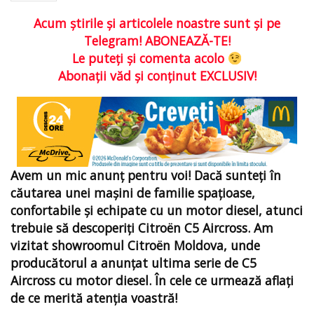
Acum ştirile şi articolele noastre sunt şi pe
Telegram! ABONEAZĂ-TE!
Le puteţi şi comenta acolo
Abonaţii văd şi conţinut EXCLUSIV!
Avem un mic anunț pentru voi! Dacă sunteți în
căutarea unei mașini de familie spațioase,
confortabile și echipate cu un motor diesel, atunci
trebuie să descoperiți Citroën C5 Aircross. Am
vizitat showroomul Citroën Moldova, unde
producătorul a anunțat ultima serie de C5
Aircross cu motor diesel. În cele ce urmează aflați
de ce merită atenția voastră!