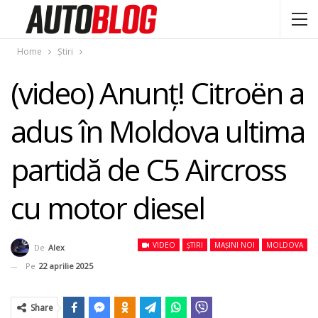
Home
Știri
(video) Anunț! Citroën a
adus în Moldova ultima
partidă de C5 Aircross
cu motor diesel
VIDEO
ȘTIRI
MAȘINI NOI
MOLDOVA
De
Alex
Pe
22 aprilie 2025
Share