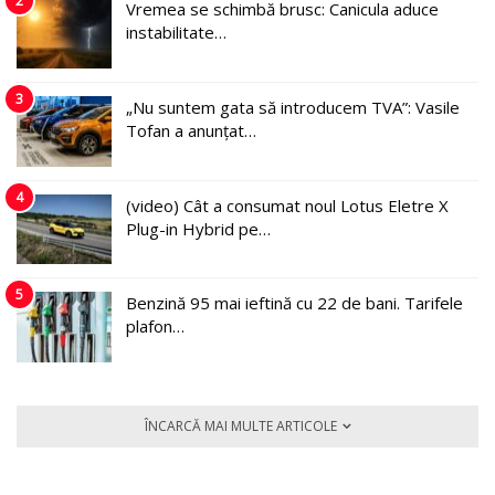
2
Vremea se schimbă brusc: Canicula aduce
instabilitate…
3
„Nu suntem gata să introducem TVA”: Vasile
Tofan a anunțat…
4
(video) Cât a consumat noul Lotus Eletre X
Plug-in Hybrid pe…
5
Benzină 95 mai ieftină cu 22 de bani. Tarifele
plafon…
ÎNCARCĂ MAI MULTE ARTICOLE