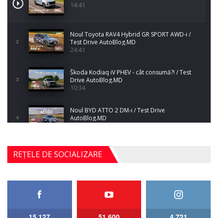
14:41
Noul Toyota RAV4 Hybrid GR SPORT AWD-i /
Test Drive AutoBlog.MD
2
24:41
Škoda Kodiaq iV PHEV - cât consumă?! / Test
Drive AutoBlog.MD
3
10:34
Noul BYD ATTO 2 DM-i / Test Drive
AutoBlog.MD
4
17:35
Noul Mercedes-Benz S-Class facelift (S 580
REȚELE DE SOCIALIZARE
4MATIC V223) / Test Drive AutoBlog.MD
5
27:33
HAVAL H5 / Test Drive AutoBlog.MD
11:58
6
15,127
51,600
4 721