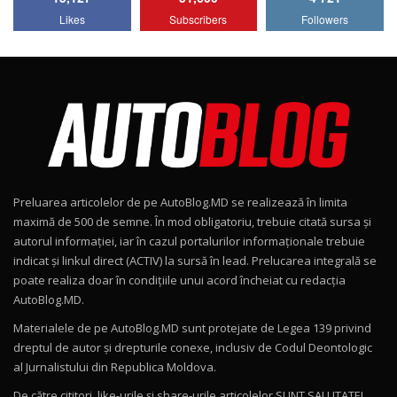
Lotus Emira Turbo SE / Test Drive
Likes
Subscribers
Followers
AutoBlog.MD
7
24:06
Noul Škoda Kodiaq RS / Test Drive
AutoBlog.MD în premieră națională
8
15:08
Noul Geely EX2 / Test Drive AutoBlog.MD
15:22
9
Preluarea articolelor de pe AutoBlog.MD se realizează în limita
Mercedes-AMG E 53 HYBRID 4MATIC+ / Test
maximă de 500 de semne. În mod obligatoriu, trebuie citată sursa și
Drive AutoBlog.MD
10
autorul informației, iar în cazul portalurilor informaționale trebuie
16:27
indicat și linkul direct (ACTIV) la sursă în lead. Prelucarea integrală se
poate realiza doar în condițiile unui acord încheiat cu redacţia
Noul Volvo ES90 / Test Drive AutoBlog.MD
AutoBlog.MD.
27:58
11
Materialele de pe AutoBlog.MD sunt protejate de Legea 139 privind
dreptul de autor și drepturile conexe, inclusiv de Codul Deontologic
Noul MG HS / Test Drive AutoBlog.MD
al Jurnalistului din Republica Moldova.
16:48
12
De către cititori, like-urile şi share-urile articolelor SUNT SALUTATE!