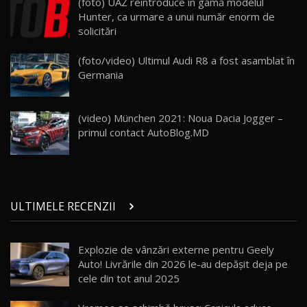
(foto) UAZ reintroduce în gamă modelul
Van Electric Testat în Moldova / AutoBlog.MD
24
Hunter, ca urmare a unui număr enorm de
26:38
solicitări
Land Rover Defender OCTA Edition One: Cel
(foto/video) Ultimul Audi R8 a fost asamblat în
mai Exclusiv și Puternic Defender Testat în
25
32:21
Moldova
Germania
Porsche 911 Spirit 70 / Test Drive
AutoBlog.MD
26
(video) München 2021: Noua Dacia Jogger –
10:57
primul contact AutoBlog.MD
Test Drive: Noile modele FENDT! Cum e să
conduci un tractor?!
27
22:49
ULTIMELE RECENZII
Noul Geely Monjaro 2025! Mai ieftin și mai
dotat / Test Drive AutoBlog.MD
28
23:05
Explozie de vânzări externe pentru Geely
Auto! Livrările din 2026 le-au depășit deja pe
ZEEKR 9X - PRIMUL TEST DRIVE ÎN ROMÂNĂ!
CUM SE CONDUCE?
29
cele din tot anul 2025
33:40