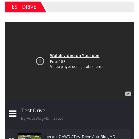
TEST DRIVE
Test Drive
By AutoBlogMD
1
/ 300
Jaecoo J7 AWD / Test Drive AutoBlog.MD