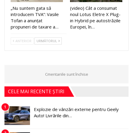
„Nu suntem gata să
(video) Cât a consumat
introducem TVA”: Vasile
noul Lotus Eletre X Plug-
Tofan a anunțat
in Hybrid pe autostrăzile
propuneri de taxare a…
Europei, în…
ANTERIOR
URMĂTORUL
Cmentariile sunt închise
CELE MAI RECENTE ȘTIRI
1
Explozie de vânzări externe pentru Geely
Auto! Livrările din…