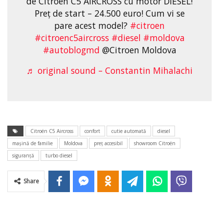
de Citroen C5 AIRCROSS cu motor DIESEL!
Preț de start – 24.500 euro! Cum vi se
pare acest model?
#citroen
#citroenc5aircross
#diesel
#moldova
#autoblogmd
@Citroen Moldova
♬ original sound – Constantin Mihalachi
Citroën C5 Aircross
confort
cutie automată
diesel
mașină de familie
Moldova
preț accesibil
showroom Citroën
siguranță
turbo diesel
Share