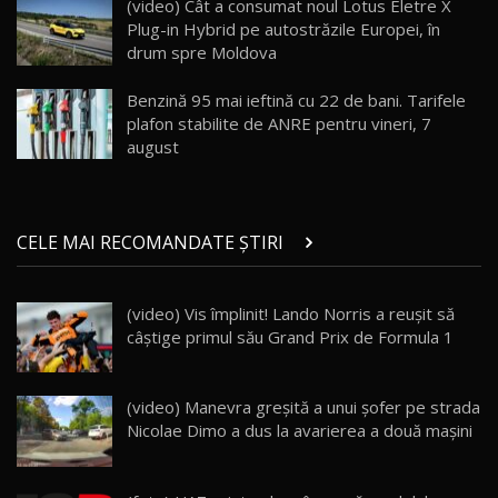
(video) Cât a consumat noul Lotus Eletre X
30:08
Plug-in Hybrid pe autostrăzile Europei, în
drum spre Moldova
Noul Geely EX5 EM-i care a cucerit Moldova
înainte să ajungă în showroom / Test Drive
19
23:36
AutoBlog.MD
Benzină 95 mai ieftină cu 22 de bani. Tarifele
plafon stabilite de ANRE pentru vineri, 7
Noul ZEEKR 7X / Test Drive AutoBlog.MD
august
29:08
20
Micul BYD Dolphin Surf / Test Drive
CELE MAI RECOMANDATE ȘTIRI
AutoBlog.MD
21
16:59
(video) Vis împlinit! Lando Norris a reușit să
Noua Mazda 6e / Test Drive AutoBlog.MD
câștige primul său Grand Prix de Formula 1
26:59
22
Lynk & Co 01 / Test Drive AutoBlog.MD
(video) Manevra greșită a unui șofer pe strada
25:19
23
Nicolae Dimo a dus la avarierea a două mașini
ZEEKR 009: Cel mai Performant și Confortabil