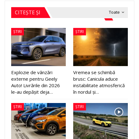
CITEȘTE ȘI
Toate
ȘTIRI
ȘTIRI
Explozie de vânzări
Vremea se schimbă
externe pentru Geely
brusc: Canicula aduce
Auto! Livrările din 2026
instabilitate atmosferică
le-au depășit deja…
în nordul și…
ȘTIRI
ȘTIRI