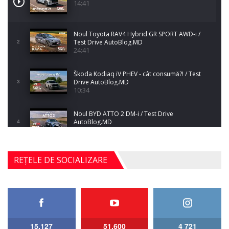
14:41
Noul Toyota RAV4 Hybrid GR SPORT AWD-i /
Test Drive AutoBlog.MD
2
24:41
Škoda Kodiaq iV PHEV - cât consumă?! / Test
Drive AutoBlog.MD
3
10:34
Noul BYD ATTO 2 DM-i / Test Drive
AutoBlog.MD
4
17:35
Noul Mercedes-Benz S-Class facelift (S 580
REȚELE DE SOCIALIZARE
4MATIC V223) / Test Drive AutoBlog.MD
5
27:33
HAVAL H5 / Test Drive AutoBlog.MD
11:58
6
15,127
51,600
4 721