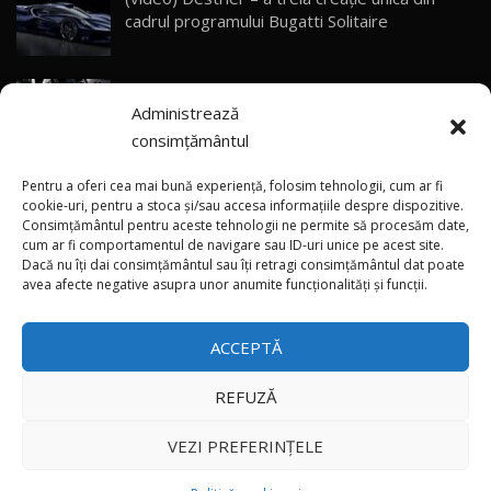
Primele impresii despre BYD Seal U DM-i,
cadrul programului Bugatti Solitaire
Sealion 7 și Seal 5 DM-i / Test Drive
30
10:58
AutoBlog.MD
(video) SRT prezintă tehnologia eBoost Air
Noua Toyota Corolla Cross facelift / Test Drive
Administrează
care elimină decalajul turbo
AutoBlog.MD
31
13:56
consimțământul
ANRE: Detensionarea relativă a situației din
Noul Volvo EX90 / Test Drive AutoBlog.MD
Pentru a oferi cea mai bună experiență, folosim tehnologii, cum ar fi
32:06
32
Golf influențează prețurile la carburanți în
cookie-uri, pentru a stoca și/sau accesa informațiile despre dispozitive.
Consimțământul pentru aceste tehnologii ne permite să procesăm date,
Moldova
cum ar fi comportamentul de navigare sau ID-uri unice pe acest site.
Dacă nu îți dai consimțământul sau îți retragi consimțământul dat poate
×
MG RX5 - își merită banii? / Test Drive
(foto/video) Imaginea zilei: Și în SUA polițiștii
avea afecte negative asupra unor anumite funcționalități și funcții.
AutoBlog.MD
33
uneori „stau în tufari”
18:51
ACCEPTĂ
Noul DACIA DUSTER DIESEL! Primul test drive în
română
34
15:39
REFUZĂ
Toate drepturile rezervate © 2026
Noul Mercedes-Benz E 350 e - cât consumă?! /
VEZI PREFERINȚELE
Test Drive AutoBlog.MD
35
26:49
Autoblog
Developed by