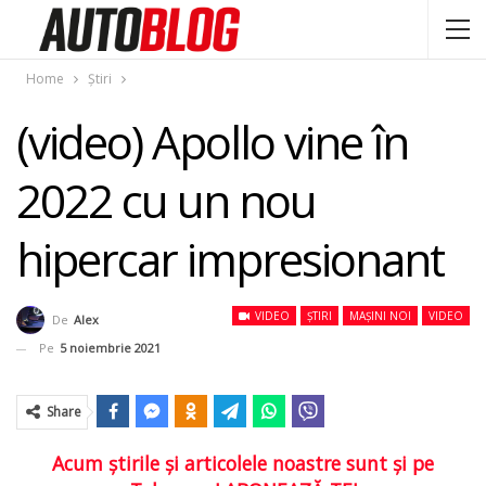
Home
Știri
(video) Apollo vine în
2022 cu un nou
hipercar impresionant
VIDEO
ȘTIRI
MAȘINI NOI
VIDEO
De
Alex
Pe
5 noiembrie 2021
Share
Acum ştirile şi articolele noastre sunt şi pe