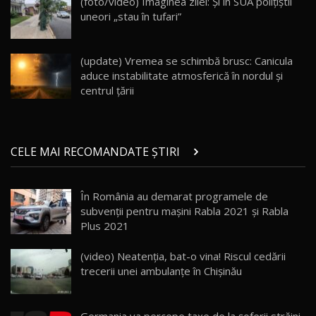
(foto/video) Imaginea zilei: Și în SUA polițiștii
30:08
uneori „stau în tufari”
Noul Geely EX5 EM-i care a cucerit Moldova
înainte să ajungă în showroom / Test Drive
19
23:36
AutoBlog.MD
(update) Vremea se schimbă brusc: Canicula
aduce instabilitate atmosferică în nordul și
Noul ZEEKR 7X / Test Drive AutoBlog.MD
centrul țării
29:08
20
Micul BYD Dolphin Surf / Test Drive
CELE MAI RECOMANDATE ȘTIRI
AutoBlog.MD
21
16:59
În România au demarat programele de
Noua Mazda 6e / Test Drive AutoBlog.MD
subvenţii pentru maşini Rabla 2021 și Rabla
26:59
22
Plus 2021
Lynk & Co 01 / Test Drive AutoBlog.MD
(video) Neatenția, bat-o vina! Riscul cedării
25:19
23
trecerii unei ambulanţe în Chişinău
ZEEKR 009: Cel mai Performant și Confortabil
Germania va percepe taxe de la şoferii străini