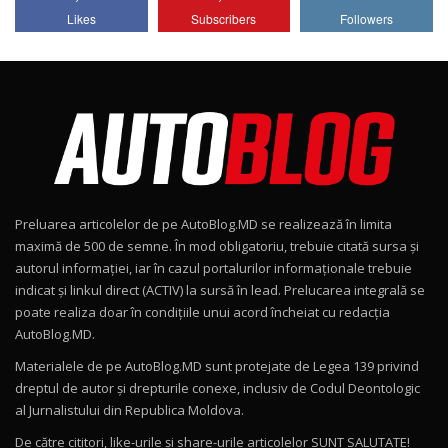
Lotus Emira Turbo SE / Test Drive
Likes
Subscribers
Followers
AutoBlog.MD
7
24:06
Noul Škoda Kodiaq RS / Test Drive
AutoBlog.MD în premieră națională
8
15:08
Noul Geely EX2 / Test Drive AutoBlog.MD
15:22
9
Preluarea articolelor de pe AutoBlog.MD se realizează în limita
Mercedes-AMG E 53 HYBRID 4MATIC+ / Test
maximă de 500 de semne. În mod obligatoriu, trebuie citată sursa și
Drive AutoBlog.MD
10
autorul informației, iar în cazul portalurilor informaționale trebuie
16:27
indicat și linkul direct (ACTIV) la sursă în lead. Prelucarea integrală se
poate realiza doar în condițiile unui acord încheiat cu redacţia
Noul Volvo ES90 / Test Drive AutoBlog.MD
AutoBlog.MD.
27:58
11
Materialele de pe AutoBlog.MD sunt protejate de Legea 139 privind
dreptul de autor și drepturile conexe, inclusiv de Codul Deontologic
Noul MG HS / Test Drive AutoBlog.MD
al Jurnalistului din Republica Moldova.
16:48
12
De către cititori, like-urile şi share-urile articolelor SUNT SALUTATE!