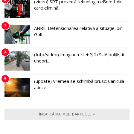
(video) SRT prezintă tehnologia eBoost Air
care elimină…
3
ANRE: Detensionarea relativă a situației din
Golf…
4
(foto/video) Imaginea zilei: Și în SUA polițiștii
uneori…
5
(update) Vremea se schimbă brusc: Canicula
aduce…
ÎNCARCĂ MAI MULTE ARTICOLE