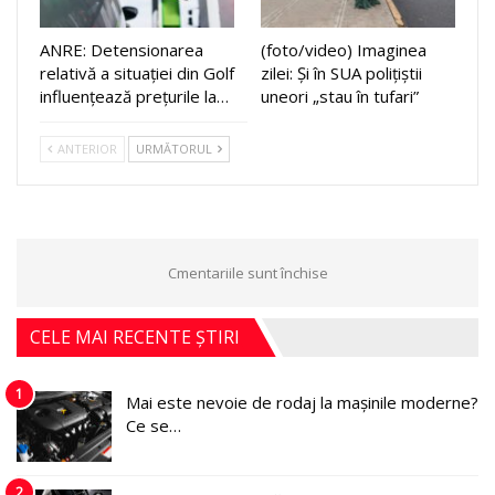
ANRE: Detensionarea
(foto/video) Imaginea
relativă a situației din Golf
zilei: Și în SUA polițiștii
influențează prețurile la…
uneori „stau în tufari”
ANTERIOR
URMĂTORUL
Cmentariile sunt închise
CELE MAI RECENTE ȘTIRI
1
Mai este nevoie de rodaj la mașinile moderne?
Ce se…
2