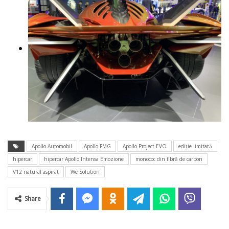
Apollo Automobil
Apollo FMG
Apollo Project EVO
ediţie limitată
hipercar
hipercar Apollo Intensa Emozione
monococ din fibră de carbon
V12 natural aspirat
We Solution
Share