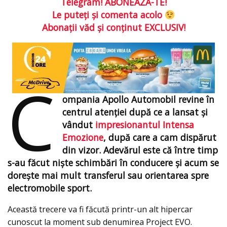
Telegram! ABONEAZĂ-TE!
Le puteţi şi comenta acolo
Abonaţii văd şi conţinut EXCLUSIV!
C
ompania Apollo Automobil revine în
centrul atenției după ce a lansat şi
vândut
impresionantul Intensa
Emozione
, după care a cam dispărut
din vizor. Adevărul este că între timp
s-au făcut nişte schimbări în conducere şi acum se
doreşte mai mult transferul sau orientarea spre
electromobile sport.
Această trecere va fi făcută printr-un alt hipercar
cunoscut la moment sub denumirea Project EVO.