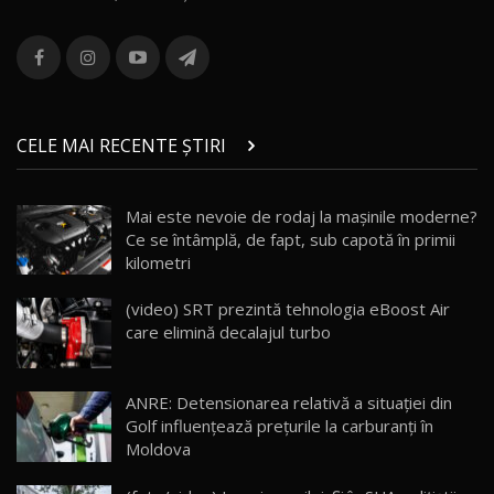
ROX 01: Test drive cu noul SUV chinezesc care
combină aventura cu luxul / AutoBlog.MD
13
36:08
ZEEKR 9X în Moldova: Am condus gigantul
chinez care face lumea să se întoarcă după el
14
CELE MAI RECENTE ȘTIRI
17:27
/ AutoBlog.MD
Noua Mazda CX-5 / Test Drive AutoBlog.MD
Mai este nevoie de rodaj la mașinile moderne?
14:37
15
Ce se întâmplă, de fapt, sub capotă în primii
kilometri
Cum merge? Škoda Octavia 4×4 DSG facelift //
AutoBlogMD
(video) SRT prezintă tehnologia eBoost Air
16
13:10
care elimină decalajul turbo
Lotus Eletre R / Test Drive AutoBlog.MD
20:06
17
ANRE: Detensionarea relativă a situației din
Golf influențează prețurile la carburanți în
Moldova
Va fi modelul nr.1 BYD în Moldova? BYD Seal U
DM-i / Test Drive AutoBlog.MD
18