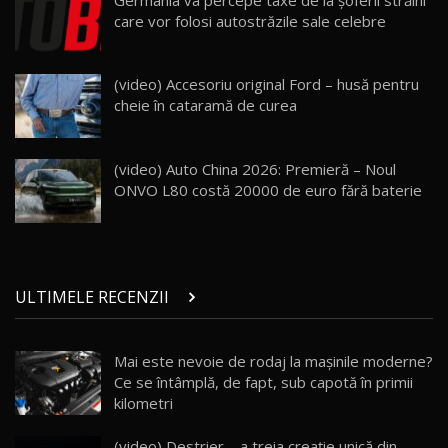
Van Electric Testat în Moldova / AutoBlog.MD
24
care vor folosi autostrăzile sale celebre
26:38
Land Rover Defender OCTA Edition One: Cel
(video) Accesoriu original Ford – husă pentru
mai Exclusiv și Puternic Defender Testat în
25
32:21
Moldova
cheie în cataramă de curea
Porsche 911 Spirit 70 / Test Drive
AutoBlog.MD
26
(video) Auto China 2026: Premieră – Noul
10:57
ONVO L80 costă 20000 de euro fără baterie
Test Drive: Noile modele FENDT! Cum e să
conduci un tractor?!
27
22:49
ULTIMELE RECENZII
Noul Geely Monjaro 2025! Mai ieftin și mai
dotat / Test Drive AutoBlog.MD
28
23:05
Mai este nevoie de rodaj la mașinile moderne?
Ce se întâmplă, de fapt, sub capotă în primii
ZEEKR 9X - PRIMUL TEST DRIVE ÎN ROMÂNĂ!
CUM SE CONDUCE?
29
kilometri
33:40
(video) Destrier – a treia creație unică din