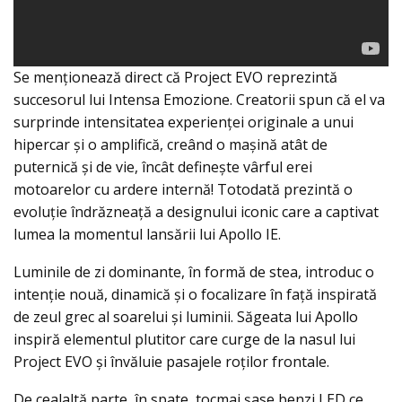
Se menţionează direct că Project EVO reprezintă
succesorul lui Intensa Emozione. Creatorii spun că el va
surprinde intensitatea experienței originale a unui
hipercar și o amplifică, creând o mașină atât de
puternică și de vie, încât definește vârful erei
motoarelor cu ardere internă! Totodată prezintă o
evoluție îndrăzneață a designului iconic care a captivat
lumea la momentul lansării lui Apollo IE.
Luminile de zi dominante, în formă de stea, introduc o
intenție nouă, dinamică și o focalizare în față inspirată
de zeul grec al soarelui și luminii. Săgeata lui Apollo
inspiră elementul plutitor care curge de la nasul lui
Project EVO și învăluie pasajele roților frontale.
De cealaltă parte, în spate, tocmai șase benzi LED ce