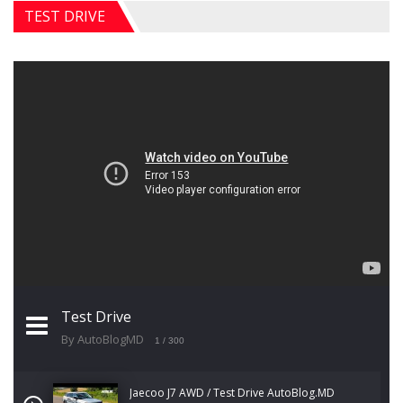
TEST DRIVE
Test Drive
By AutoBlogMD
1
/ 300
Jaecoo J7 AWD / Test Drive AutoBlog.MD