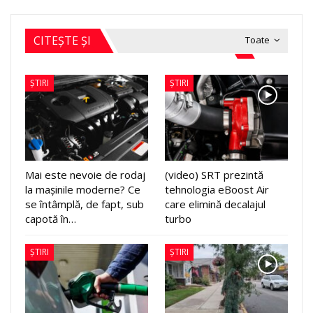
CITEȘTE ȘI
Toate
ȘTIRI
ȘTIRI
Mai este nevoie de rodaj
(video) SRT prezintă
la mașinile moderne? Ce
tehnologia eBoost Air
se întâmplă, de fapt, sub
care elimină decalajul
capotă în…
turbo
ȘTIRI
ȘTIRI