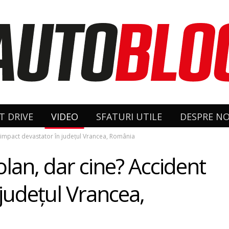
T DRIVE
VIDEO
SFATURI UTILE
DESPRE NO
cu impact devastator în judeţul Vrancea, România
volan, dar cine? Accident
judeţul Vrancea,