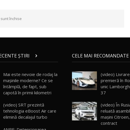
 sunt închise
RECENTE ȘTIRI
CELE MAI RECOMANDATE 
Mai este nevoie de rodaj la
(video) Livrare 
mașinile moderne? Ce se
premieră în Ro
întâmplă, de fapt, sub
unic Lamborghi
capotă în primii kilometri
37
(video) SRT prezintă
(video) În Rusi
tehnologia eBoost Air care
reluată asamb
elimină decalajul turbo
mașini Citroen,
contract
ANRE: Detensionarea