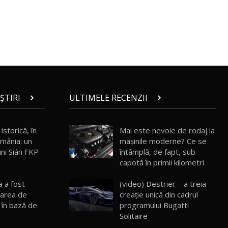
30:08
Noul Geely EX5 EM-i care a cucerit
Moldova înainte să ajungă în showroom /
19
23:36
Test Drive AutoBlog.MD
Noul ZEEKR 7X / Test Drive AutoBlog.MD
29:08
20
ȘTIRI
ULTIMELE RECENZII
Micul BYD Dolphin Surf / Test Drive
AutoBlog.MD
21
16:59
istorică, în
Mai este nevoie de rodaj la
mânia: un
mașinile moderne? Ce se
Noua Mazda 6e / Test Drive AutoBlog.MD
ni Sián FKP
întâmplă, de fapt, sub
26:59
22
capotă în primii kilometri
a a fost
(video) Destrier – a treia
Lynk & Co 01 / Test Drive AutoBlog.MD
larea de
creație unică din cadrul
25:19
23
 în bază de
programului Bugatti
Solitaire