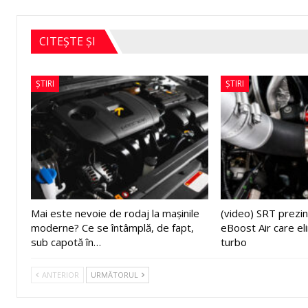
CITEȘTE ȘI
ȘTIRI
ȘTIRI
Mai este nevoie de rodaj la mașinile
(video) SRT prezin
moderne? Ce se întâmplă, de fapt,
eBoost Air care el
sub capotă în…
turbo
ANTERIOR
URMĂTORUL