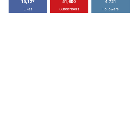
15,127
51,600
4 721
Lotus Emira Turbo SE / Test Drive
Likes
Subscribers
Followers
AutoBlog.MD
7
24:06
Noul Škoda Kodiaq RS / Test Drive
AutoBlog.MD în premieră națională
8
15:08
Noul Geely EX2 / Test Drive AutoBlog.MD
15:22
9
Mercedes-AMG E 53 HYBRID 4MATIC+ /
Test Drive AutoBlog.MD
10
16:27
Noul Volvo ES90 / Test Drive AutoBlog.MD
27:58
11
Noul MG HS / Test Drive AutoBlog.MD
16:48
12