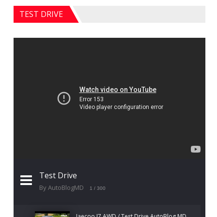
TEST DRIVE
Test Drive
By AutoBlogMD
1
/ 300
Jaecoo J7 AWD / Test Drive AutoBlog.MD