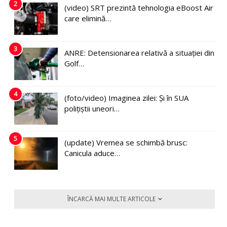
2
(video) SRT prezintă tehnologia eBoost Air
care elimină…
3
ANRE: Detensionarea relativă a situației din
Golf…
4
(foto/video) Imaginea zilei: Și în SUA
polițiștii uneori…
5
(update) Vremea se schimbă brusc:
Canicula aduce…
ÎNCARCĂ MAI MULTE ARTICOLE