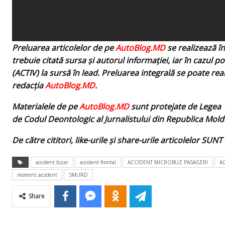
Preluarea articolelor de pe
AutoBlog.MD
se realizează î
trebuie citată sursa și autorul informației, iar în cazul po
(ACTIV) la sursă în lead. Preluarea integrală se poate rea
redacţia
AutoBlog.MD
.
Materialele de pe
AutoBlog.MD
sunt protejate de Legea 1
de Codul Deontologic al Jurnalistului din Republica Mold
De către cititori, like-urile şi share-urile articolelor SU
accident bizar
accident frontal
ACCIDENT MICROBUZ PASAGERI
A
moment accident
SMURD
Share