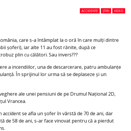
ACCIDENTE
ȘTIRI
VIDEO
România, care s-a întâmplat la o oră în care mulţi dintre
 şoferi), iar alte 11 au fost rănite, după ce
robuz plin cu călători. Sau invers???
gere a incendiilor, una de descarcerare, patru ambulanţe
anţă. În sprijinul lor urma să se deplaseze şi un
veghere ale unei pensiuni de pe Drumul Național 2D,
eţul Vrancea.
în accident se afla un şofer în vârstă de 70 de ani, dar
tă de 58 de ani, s-ar face vinovat pentru că a pierdut
ns.