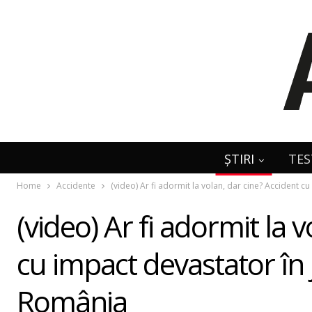
ȘTIRI
TES
Home
Accidente
(video) Ar fi adormit la volan, dar cine? Accident 
(video) Ar fi adormit la 
cu impact devastator în 
România