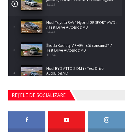
14:41
Noul Toyota RAV4 Hybrid GR SPORT AWD-i
/ Test Drive AutoBlog.MD
2
24:41
Škoda Kodiaq iV PHEV - cât consumă?! /
Test Drive AutoBlog.MD
3
10:34
Noul BYD ATTO 2 DM-i / Test Drive
AutoBlog.MD
4
17:35
Noul Mercedes-Benz S-Class facelift (S 580
REȚELE DE SOCIALIZARE
4MATIC V223) / Test Drive AutoBlog.MD
5
27:33
HAVAL H5 / Test Drive AutoBlog.MD
11:58
6