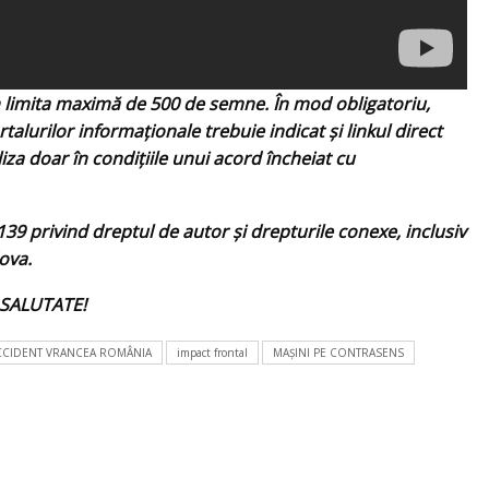
n limita maximă de 500 de semne. În mod obligatoriu,
rtalurilor informaționale trebuie indicat și linkul direct
liza doar în condițiile unui acord încheiat cu
39 privind dreptul de autor și drepturile conexe, inclusiv
ova.
NT SALUTATE!
CCIDENT VRANCEA ROMÂNIA
impact frontal
MAŞINI PE CONTRASENS