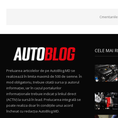
Cmentariile
CELE MAI 
Preluarea articolelor de pe AutoBlog.MD se
realizează în limita maximă de 500 de semne. În
mod obligatoriu, trebuie citată sursa și autorul
informației, iar în cazul portalurilor
informaționale trebuie indicat și linkul direct
(ACTIV) la sursă în lead. Prelucarea integrală se
poate realiza doar în condițiile unui acord
încheiat cu redacţia AutoBlog.MD.