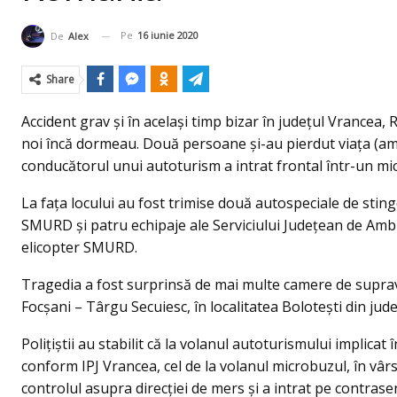
Pe
16 iunie 2020
De
Alex
Share
Accident grav şi în acelaşi timp bizar în judeţul Vrancea, 
noi încă dormeau. Două persoane şi-au pierdut viaţa (ambii
conducătorul unui autoturism a intrat frontal într-un mic
La faţa locului au fost trimise două autospeciale de stin
SMURD şi patru echipaje ale Serviciului Judeţean de Ambul
elicopter SMURD.
Tragedia a fost surprinsă de mai multe camere de supra
Focşani – Târgu Secuiesc, în localitatea Bolotești din jud
Poliţiştii au stabilit că la volanul autoturismului implicat 
conform IPJ Vrancea, cel de la volanul microbuzul, în vârs
controlul asupra direcţiei de mers şi a intrat pe contrase