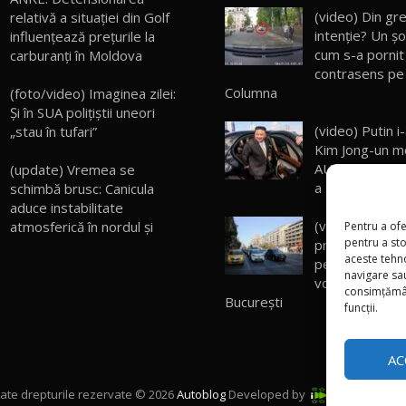
(video) Din gr
relativă a situației din Golf
intenție? Un șo
influențează prețurile la
cum s-a pornit
carburanți în Moldova
contrasens pe
Columna
(foto/video) Imaginea zilei:
Și în SUA polițiștii uneori
(video) Putin i-
„stau în tufari”
Kim Jong-un m
AURUS Senat. D
(update) Vremea se
a stat în el nic
schimbă brusc: Canicula
aduce instabilitate
(video) Români
atmosferică în nordul și
Pentru a ofe
pentru a st
pregătește o v
aceste tehn
pentru șoferii 
navigare sau
vor tranzita or
consimțămân
București
funcții.
AC
ate drepturile rezervate © 2026
Autoblog
Developed by