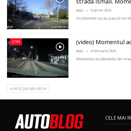
strada Ismail. Mome
Alex
6 aprilie 2026
Accidentele nu au pauză nici de 
(video) Momentul acc
ȘTIRI
Alex
4 februarie 2026
Momentul accidentului din orașu
ARTICOLE MAI VECHI
CELE MAI 