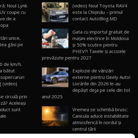
ră: Noul Lynk
(video) Noul Toyota RAV4
SUV coupe cu
este la Chișinău – primul
ROX 01: Test drive cu noul SUV chinezesc
care combină aventura cu luxul /
13
ve de a
contact AutoBlog.MD
36:08
AutoBlog.MD
uropa
Gata cu importul gratuit de
ZEEKR 9X în Moldova: Am condus gigantul
tări unice,
mașini electrice în Moldova
chinez care face lumea să se întoarcă
14
tea găsi pe
și 50% scutire pentru
17:27
după el / AutoBlog.MD
PHEV?! Taxele și accizele
prevăzute pentru 2027
Noua Mazda CX-5 / Test Drive
00 de km/h.
AutoBlog.MD
15
14:37
 bătut
Explozie de vânzări
 supercaruri
externe pentru Geely Auto!
 (video)
Livrările din 2026 le-au
Cum merge? Škoda Octavia 4×4 DSG
facelift // AutoBlogMD
depășit deja pe cele din tot
16
13:10
e circulă prin
anul 2025
eză? Aceleaşi
Lotus Eletre R / Test Drive AutoBlog.MD
aduct sunt
Vremea se schimbă brusc:
20:06
17
ale
Canicula aduce instabilitate
atmosferică în nordul și
centrul țării
Va fi modelul nr.1 BYD în Moldova? BYD
ment: Acea
Seal U DM-i / Test Drive AutoBlog.MD
18