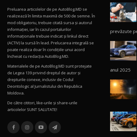
Preluarea articolelor de pe AutoBlog.MD se
realizează în limita maximă de 500 de semne. În
mod obligatoriu, trebuie citată sursa și autorul
informației, iar în cazul portalurilor
prevăzute p
informaționale trebuie indicat și linkul direct
(ACTIV) la sursă în lead. Prelucarea integrală se
poate realiza doar în condițiile unui acord
încheiat cu redacţia AutoBlog.MD.
Materialele de pe AutoBlog.MD sunt protejate
anul 2025
de Legea 139 privind dreptul de autor și
drepturile conexe, inclusiv de Codul
Deontologic al Jurnalistului din Republica
Moldova.
De către cititori, like-urile şi share-urile
articolelor SUNT SALUTATE!