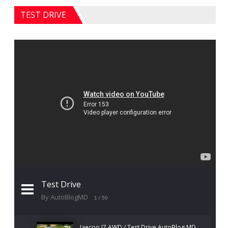
TEST DRIVE
Test Drive
By AutoBlogMD
1
/ 50
Jaecoo J7 AWD / Test Drive AutoBlog.MD