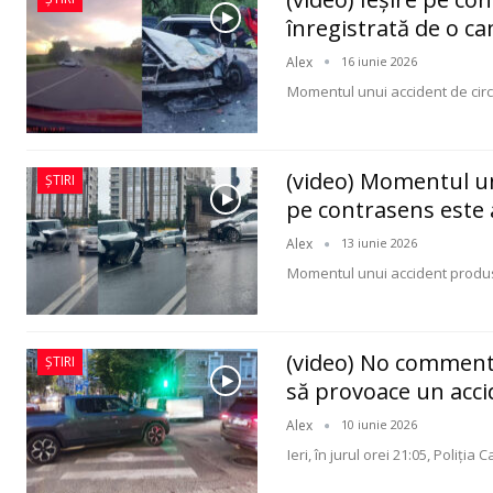
înregistrată de o c
Alex
16 iunie 2026
Momentul unui accident de circ
(video) Momentul unu
ȘTIRI
pe contrasens este 
Alex
13 iunie 2026
Momentul unui accident produs
(video) No comment 
ȘTIRI
să provoace un acc
Alex
10 iunie 2026
Ieri, în jurul orei 21:05, Poliția 