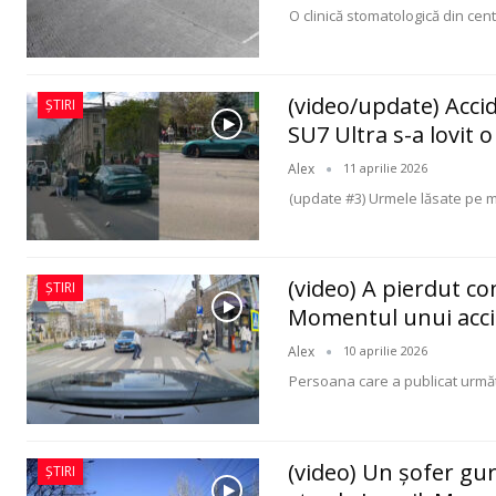
O clinică stomatologică din cen
(video/update) Acci
ȘTIRI
SU7 Ultra s-a lovit 
Alex
11 aprilie 2026
(update #3) Urmele lăsate pe ma
(video) A pierdut con
ȘTIRI
Momentul unui acci
Alex
10 aprilie 2026
Persoana care a publicat urmă
(video) Un șofer gur
ȘTIRI