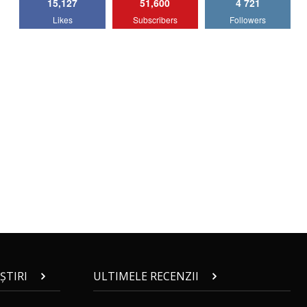
15,127
51,600
4 721
Lotus Emira Turbo SE / Test Drive
Likes
Subscribers
Followers
AutoBlog.MD
7
24:06
Noul Škoda Kodiaq RS / Test Drive
AutoBlog.MD în premieră națională
8
15:08
Noul Geely EX2 / Test Drive AutoBlog.MD
15:22
9
Mercedes-AMG E 53 HYBRID 4MATIC+ /
Test Drive AutoBlog.MD
10
16:27
Noul Volvo ES90 / Test Drive AutoBlog.MD
27:58
11
ȘTIRI
ULTIMELE RECENZII
Noul MG HS / Test Drive AutoBlog.MD
16:48
12