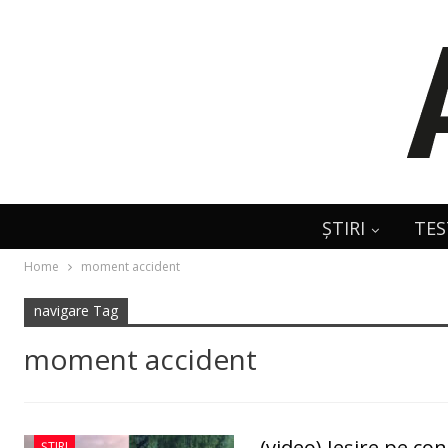
ȘTIRI
TES
Home
moment accident
navigare Tag
moment accident
(video) Ieșire pe co
ȘTIRI