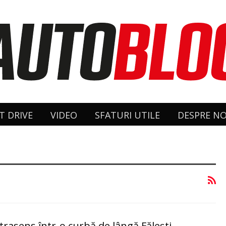
T DRIVE
VIDEO
SFATURI UTILE
DESPRE NO
ntrasens într-o curbă de lângă Fălești,