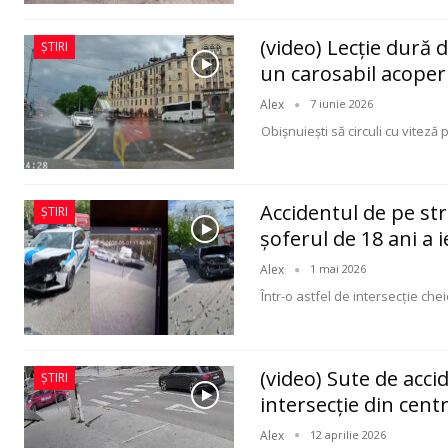
(video) Lecție dură 
ȘTIRI
un carosabil acoper
Alex
7 iunie 2026
Obișnuiești să circuli cu viteză 
Accidentul de pe str
ȘTIRI
șoferul de 18 ani a 
Alex
1 mai 2026
Într-o astfel de intersecție ch
(video) Sute de accid
ȘTIRI
intersecție din cent
Alex
12 aprilie 2026