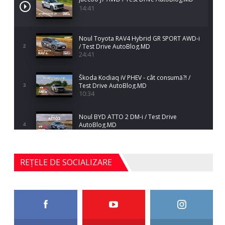
14:41
Noul Toyota RAV4 Hybrid GR SPORT AWD-i
/ Test Drive AutoBlog.MD
2
24:41
Škoda Kodiaq iV PHEV - cât consumă?! /
Test Drive AutoBlog.MD
3
10:34
Noul BYD ATTO 2 DM-i / Test Drive
AutoBlog.MD
4
17:35
Noul Mercedes-Benz S-Class facelift (S 580
REȚELE DE SOCIALIZARE
4MATIC V223) / Test Drive AutoBlog.MD
5
27:33
HAVAL H5 / Test Drive AutoBlog.MD
11:58
6