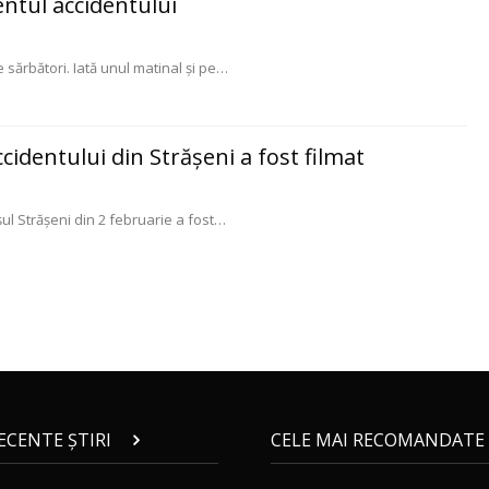
ntul accidentului
sărbători. Iată unul matinal și pe
…
identului din Strășeni a fost filmat
l Strășeni din 2 februarie a fost
…
RECENTE ȘTIRI
CELE MAI RECOMANDATE 