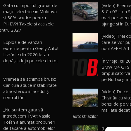
Gata cu importul gratuit de
(video) Premie
mașini electrice în Moldova
& Co 05 – un 
și 50% scutire pentru
mari perspecti
PHEV?! Taxele și accizele
ajunge şi în E
entru 2027
(video) Trei do
Explozie de vânzări
care se vor pu
externe pentru Geely Auto!
noul AFEELA 1
Livrările din 2026 le-au
depășit deja pe cele din tot
În viraje, cu 2
BMW M4 GTS a
timpul câtorva
Vremea se schimbă brusc:
pe Nurburgring
Canicula aduce instabilitate
atmosferică în nordul și
(video) De ce s
centrul țării
Chişinău cu vit
benzi de pe vi
„Nu suntem gata să
mai late decât 
introducem TVA”: Vasile
autostrăzilor
Tofan a anunțat propuneri
de taxare a automobilelor
(foto) No com