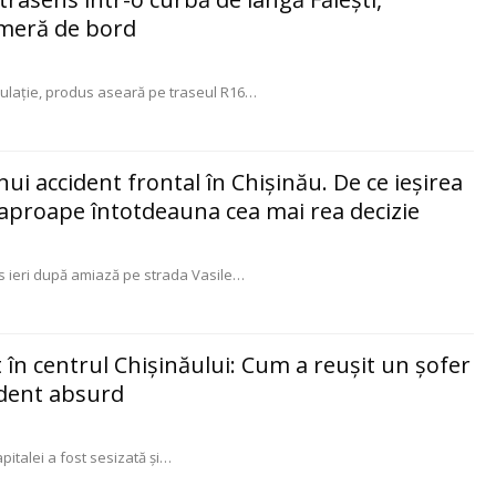
ameră de bord
ulație, produs aseară pe traseul R16
…
i accident frontal în Chișinău. De ce ieșirea
aproape întotdeauna cea mai rea decizie
 ieri după amiază pe strada Vasile
…
în centrul Chișinăului: Cum a reușit un șofer
ident absurd
Capitalei a fost sesizată și
…