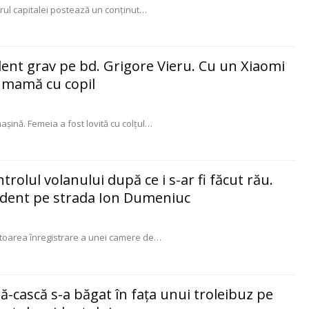
trul capitalei postează un conținut
…
dent grav pe bd. Grigore Vieru. Cu un Xiaomi
o mamă cu copil
șină. Femeia a fost lovită cu colțul
…
trolul volanului după ce i s-ar fi făcut rău.
dent pe strada Ion Dumeniuc
toarea înregistrare a unei camere de
…
ă-cască s-a băgat în fața unui troleibuz pe