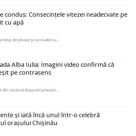
de condus: Consecințele vitezei neadecvate pe
it cu apă
pe timp de ploaie și carosabil cu
…
ada Alba Iulia: Imagini video confirmă că
ieșit pe contrasens
eie din sectorul Buiucani precum
…
ente și iată încă unul într-o celebră
rul orașului Chișinău