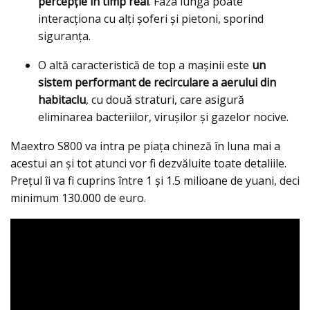
percepție în timp real
. Faza lungă poate
interacționa cu alți șoferi și pietoni, sporind
siguranța.
O altă caracteristică de top a mașinii este
un
sistem performant de recirculare a aerului din
habitaclu
, cu două straturi, care asigură
eliminarea bacteriilor, virușilor și gazelor nocive.
Maextro S800 va intra pe piața chineză în luna mai a
acestui an și tot atunci vor fi dezvăluite toate detaliile.
Prețul îi va fi cuprins între 1 și 1.5 milioane de yuani, deci
minimum 130.000 de euro.