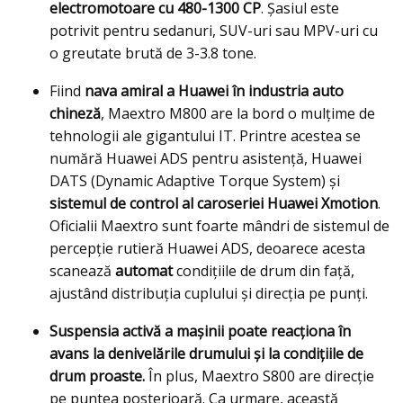
electromotoare cu 480-1300 CP
. Șasiul este
potrivit pentru sedanuri, SUV-uri sau MPV-uri cu
o greutate brută de 3-3.8 tone.
Fiind
nava amiral a Huawei în industria auto
chineză
, Maextro M800 are la bord o mulțime de
tehnologii ale gigantului IT. Printre acestea se
numără Huawei ADS pentru asistență, Huawei
DATS (Dynamic Adaptive Torque System) și
sistemul de control al caroseriei Huawei Xmotion
.
Oficialii Maextro sunt foarte mândri de sistemul de
percepție rutieră Huawei ADS, deoarece acesta
scanează
automat
condițiile de drum din față,
ajustând distribuția cuplului și direcția pe punți.
Suspensia activă a mașinii poate reacționa în
avans la denivelările drumului și la condițiile de
drum proaste.
În plus, Maextro S800 are direcție
pe puntea posterioară. Ca urmare, această