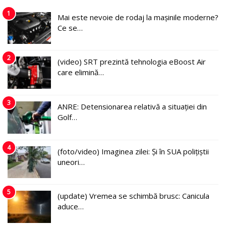
1
Mai este nevoie de rodaj la mașinile moderne?
Ce se…
2
(video) SRT prezintă tehnologia eBoost Air
care elimină…
3
ANRE: Detensionarea relativă a situației din
Golf…
4
(foto/video) Imaginea zilei: Și în SUA polițiștii
uneori…
5
(update) Vremea se schimbă brusc: Canicula
aduce…