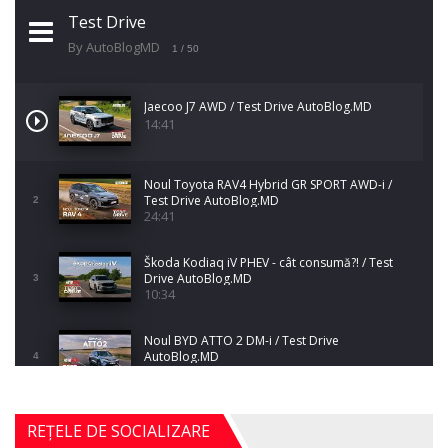
Test Drive
By AutoBlogMD
1
/ 50
Jaecoo J7 AWD / Test Drive AutoBlog.MD
14:41
Noul Toyota RAV4 Hybrid GR SPORT AWD-i /
Test Drive AutoBlog.MD
2
24:41
Škoda Kodiaq iV PHEV - cât consumă?! / Test
Drive AutoBlog.MD
3
10:34
Noul BYD ATTO 2 DM-i / Test Drive
AutoBlog.MD
4
17:35
Noul Mercedes-Benz S-Class facelift (S 580
REȚELE DE SOCIALIZARE
4MATIC V223) / Test Drive AutoBlog.MD
5