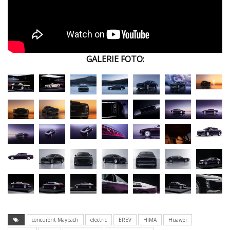
GALERIE FOTO:
concurent Maybach
electric
EREV
HIMA
Huawei