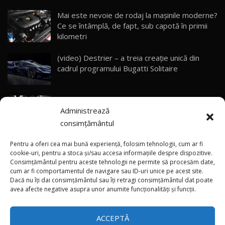
23:05
Mai este nevoie de rodaj la mașinile moderne?
Ce se întâmplă, de fapt, sub capotă în primii
ZEEKR 9X - PRIMUL TEST DRIVE ÎN ROMÂNĂ!
CUM SE CONDUCE?
29
kilometri
33:40
(video) Destrier – a treia creație unică din
Primele impresii despre BYD Seal U DM-i,
cadrul programului Bugatti Solitaire
Sealion 7 și Seal 5 DM-i / Test Drive
30
10:58
AutoBlog.MD
(video) SRT prezintă tehnologia eBoost Air
Noua Toyota Corolla Cross facelift / Test Drive
Administrează
care elimină decalajul turbo
AutoBlog.MD
31
13:56
consimțământul
ANRE: Detensionarea relativă a situației din
Noul Volvo EX90 / Test Drive AutoBlog.MD
Pentru a oferi cea mai bună experiență, folosim tehnologii, cum ar fi
32:06
32
Golf influențează prețurile la carburanți în
cookie-uri, pentru a stoca și/sau accesa informațiile despre dispozitive.
Consimțământul pentru aceste tehnologii ne permite să procesăm date,
Moldova
cum ar fi comportamentul de navigare sau ID-uri unice pe acest site.
Dacă nu îți dai consimțământul sau îți retragi consimțământul dat poate
×
MG RX5 - își merită banii? / Test Drive
(foto/video) Imaginea zilei: Și în SUA polițiștii
avea afecte negative asupra unor anumite funcționalități și funcții.
AutoBlog.MD
33
uneori „stau în tufari”
18:51
ACCEPTĂ
Noul DACIA DUSTER DIESEL! Primul test drive în