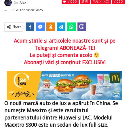
VIDEO
ȘTIRI
MAȘINI NOI
VIDEO
De
Alex
Pe
20 februarie 2025
Share
Acum ştirile şi articolele noastre sunt şi pe
Telegram! ABONEAZĂ-TE!
Le puteţi şi comenta acolo
Abonaţii văd şi conţinut EXCLUSIV!
O nouă marcă auto de lux a apărut în China. Se
numește Maextro și este rezultatul
parteneriatului dintre Huawei și JAC. Modelul
Maextro S800 este un sedan de lux full-size,