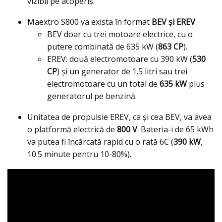
vizibil pe acoperiș.
Maextro S800 va exista în format
BEV și EREV
:
BEV doar cu trei motoare electrice, cu o
putere combinată de 635 kW (
863 CP
).
EREV: două electromotoare cu 390 kW (
530
CP
) și un generator de 1.5 litri sau trei
electromotoare cu un total de
635 kW
plus
generatorul pe benzină.
Unitatea de propulsie EREV, ca și cea BEV, va avea
o platformă electrică de
800 V
. Bateria-i de 65 kWh
va putea fi încărcată rapid cu o rată 6C (
390 kW
,
10.5 minute pentru 10-80%).