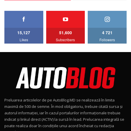
27:33
HAVAL H5 / Test Drive AutoBlog.MD
11:58
6
15,127
51,600
4 721
Lotus Emira Turbo SE / Test Drive
Likes
Subscribers
Followers
AutoBlog.MD
7
24:06
Noul Škoda Kodiaq RS / Test Drive
AutoBlog.MD în premieră națională
8
15:08
Noul Geely EX2 / Test Drive AutoBlog.MD
15:22
9
Preluarea articolelor de pe AutoBlog.MD se realizează în limita
Mercedes-AMG E 53 HYBRID 4MATIC+ / Test
maximă de 500 de semne. În mod obligatoriu, trebuie citată sursa și
Drive AutoBlog.MD
10
autorul informației, iar în cazul portalurilor informaționale trebuie
16:27
indicat și linkul direct (ACTIV) la sursă în lead. Prelucarea integrală se
poate realiza doar în condițiile unui acord încheiat cu redacţia
Noul Volvo ES90 / Test Drive AutoBlog.MD