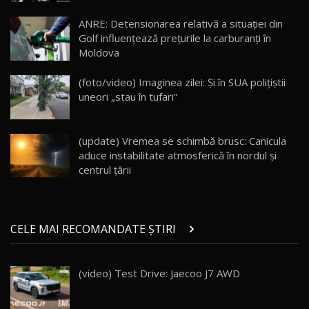
Lotus Eletre R / Test Drive AutoBlog.MD
20:06
17
ANRE: Detensionarea relativă a situației din
Golf influențează prețurile la carburanți în
Moldova
Va fi modelul nr.1 BYD în Moldova? BYD Seal U
DM-i / Test Drive AutoBlog.MD
18
(foto/video) Imaginea zilei: Și în SUA polițiștii
30:08
uneori „stau în tufari”
Noul Geely EX5 EM-i care a cucerit Moldova
înainte să ajungă în showroom / Test Drive
19
23:36
AutoBlog.MD
(update) Vremea se schimbă brusc: Canicula
aduce instabilitate atmosferică în nordul și
Noul ZEEKR 7X / Test Drive AutoBlog.MD
centrul țării
29:08
20
Micul BYD Dolphin Surf / Test Drive
CELE MAI RECOMANDATE ȘTIRI
AutoBlog.MD
21
16:59
(video) Test Drive: Jaecoo J7 AWD
Noua Mazda 6e / Test Drive AutoBlog.MD
26:59
22