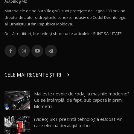
AutoBlog.MD.
27:58
11
Materialele de pe AutoBlog.MD sunt protejate de Legea 139 privind
dreptul de autor și drepturile conexe, inclusiv de Codul Deontologic
Noul MG HS / Test Drive AutoBlog.MD
al Jurnalistului din Republica Moldova.
16:48
12
De către cititori, like-urile şi share-urile articolelor SUNT SALUTATE!
ROX 01: Test drive cu noul SUV chinezesc care
combină aventura cu luxul / AutoBlog.MD
13
36:08
ZEEKR 9X în Moldova: Am condus gigantul
chinez care face lumea să se întoarcă după el
14
CELE MAI RECENTE ȘTIRI
17:27
/ AutoBlog.MD
Noua Mazda CX-5 / Test Drive AutoBlog.MD
Mai este nevoie de rodaj la mașinile moderne?
14:37
15
Ce se întâmplă, de fapt, sub capotă în primii
kilometri
Cum merge? Škoda Octavia 4×4 DSG facelift //
AutoBlogMD
(video) SRT prezintă tehnologia eBoost Air
16
13:10
care elimină decalajul turbo