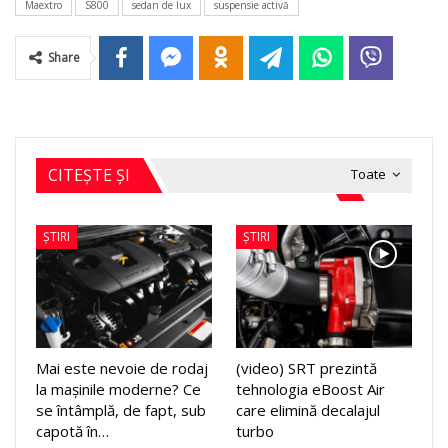
Maextro
S800
sedan de lux
suspensie activă
Share
CITEȘTE ȘI
Toate
ȘTIRI
ȘTIRI
Mai este nevoie de rodaj
(video) SRT prezintă
la mașinile moderne? Ce
tehnologia eBoost Air
se întâmplă, de fapt, sub
care elimină decalajul
capotă în…
turbo