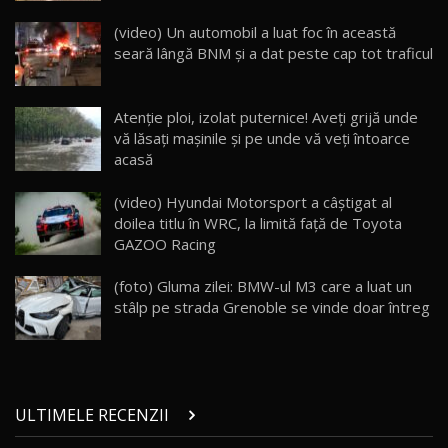
Lynk & Co 01 / Test Drive AutoBlog.MD
(video) Un automobil a luat foc în această
25:19
23
seară lângă BNM şi a dat peste cap tot traficul
ZEEKR 009: Cel mai Performant și Confortabil
Atenţie ploi, izolat puternice! Aveţi grijă unde
Van Electric Testat în Moldova / AutoBlog.MD
24
vă lăsaţi maşinile şi pe unde vă veţi întoarce
26:38
acasă
Land Rover Defender OCTA Edition One: Cel
(video) Hyundai Motorsport a câştigat al
mai Exclusiv și Puternic Defender Testat în
25
32:21
Moldova
doilea titlu în WRC, la limită faţă de Toyota
GAZOO Racing
Porsche 911 Spirit 70 / Test Drive
AutoBlog.MD
26
(foto) Gluma zilei: BMW-ul M3 care a luat un
10:57
stâlp pe strada Grenoble se vinde doar întreg
Test Drive: Noile modele FENDT! Cum e să
conduci un tractor?!
27
22:49
ULTIMELE RECENZII
Noul Geely Monjaro 2025! Mai ieftin și mai
dotat / Test Drive AutoBlog.MD
28