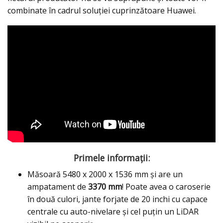
combinate în cadrul soluției cuprinzătoare Huawei.
Primele informații:
Măsoară 5480 x 2000 x 1536 mm și are un
ampatament de
3370 mm
! Poate avea o caroserie
în două culori, jante forjate de 20 inchi cu capace
centrale cu auto-nivelare și cel puțin un LiDAR