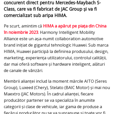
concurent direct pentru Mercedes-Maybach S-
Class, care va fi fabricat de JAC Group și va fi
comercializat sub aripa HIMA.
Pe scurt, amintim că
HIMA a apărut pe piața din China
în noiembrie 2023
. Harmony Intelligent Mobility
Alliance este un așa-numit collaboration automotive
brand inițiat de gigantul tehnologic Huawei. Sub marca
HIMA, Huawei participă la definirea produsului, design,
marketing, experiența utilizatorului, controlul calității,
dar mai oferă software și hardware inteligent, alături
de canale de vânzări.
Membrii alianței includ la moment mărcile AITO (Seres
Group), Luxeed (Chery), Stelato (BAIC Motor) și mai nou
Maextro (JAC Motors). În cadrul alianței, fiecare
producător partener se va specializa în anumite
categorii și clase de vehicule, iar gama de produse a
fiecărui producător nu se va suprapune și toate vor fi