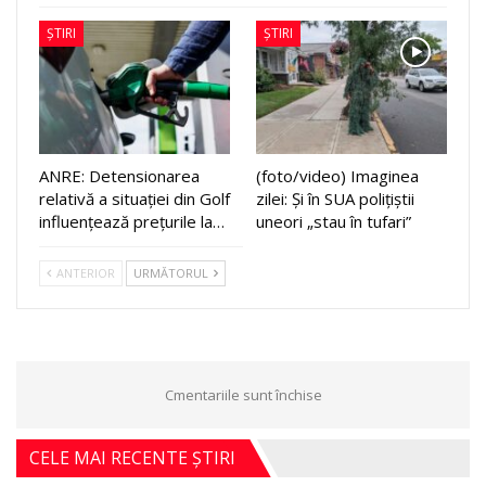
ȘTIRI
ȘTIRI
ANRE: Detensionarea
(foto/video) Imaginea
relativă a situației din Golf
zilei: Și în SUA polițiștii
influențează prețurile la…
uneori „stau în tufari”
ANTERIOR
URMĂTORUL
Cmentariile sunt închise
CELE MAI RECENTE ȘTIRI