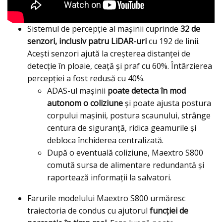
Sistemul de percepție al mașinii cuprinde
32 de
senzori, inclusiv patru LiDAR-uri
cu 192 de linii.
Acești senzori ajută la creșterea distanței de
detecție în ploaie, ceață și praf cu 60%. Întârzierea
percepției a fost redusă cu 40%.
ADAS-ul mașinii
poate detecta în mod
autonom o coliziune
și poate ajusta postura
corpului mașinii, postura scaunului, strânge
centura de siguranță, ridica geamurile și
debloca închiderea centralizată.
După o eventuală coliziune, Maextro S800
comută sursa de alimentare redundantă și
raportează informații la salvatori.
Farurile modelului Maextro S800 urmăresc
traiectoria de condus cu ajutorul
funcției de