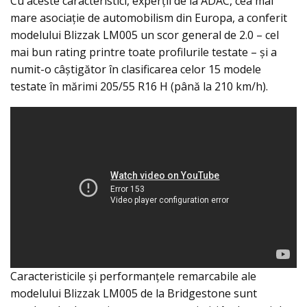
Cu aceste caracteristici, experții de la ADAC, cea mai
mare asociație de automobilism din Europa, a conferit
modelului Blizzak LM005 un scor general de 2.0 – cel
mai bun rating printre toate profilurile testate – și a
numit-o câștigător în clasificarea celor 15 modele
testate în mărimi 205/55 R16 H (până la 210 km/h).
Caracteristicile și performanțele remarcabile ale
modelului Blizzak LM005 de la Bridgestone sunt