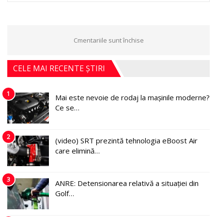
Cmentariile sunt închise
CELE MAI RECENTE ȘTIRI
1
Mai este nevoie de rodaj la mașinile moderne?
Ce se…
2
(video) SRT prezintă tehnologia eBoost Air
care elimină…
3
ANRE: Detensionarea relativă a situației din
Golf…