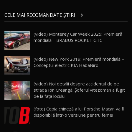
Micul BYD Dolphin Surf / Test Drive
CELE MAI RECOMANDATE ȘTIRI
AutoBlog.MD
21
16:59
(video) Monterey Car Week 2025: Premieră
Noua Mazda 6e / Test Drive AutoBlog.MD
mondială – BRABUS ROCKET GTC
26:59
22
Lynk & Co 01 / Test Drive AutoBlog.MD
(video) New York 2019: Premieră mondială –
25:19
23
Conceptul electric KIA HabaNiro
ZEEKR 009: Cel mai Performant și Confortabil
(video) Noi detalii despre accidentul de pe
Van Electric Testat în Moldova / AutoBlog.MD
24
strada Ion Creangă. Şoferul vitezoman a fugit
26:38
de la faţa locului
Land Rover Defender OCTA Edition One: Cel
(foto) Copia chineză a lui Porsche Macan va fi
mai Exclusiv și Puternic Defender Testat în
25
32:21
Moldova
disponibilă într-o versiune pentru femei
Porsche 911 Spirit 70 / Test Drive
AutoBlog.MD
26