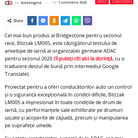
VIDEO
CURIOZITĂȚI
Pe
1 octombrie 2020
De
Autoblogmd
Share
Cel mai bun produs al Bridgestone pentru sezonul
rece, Blizzak LM005, este câștigătorul testului de
anvelope de iarnă al organizației germane ADAC
pentru sezonul 2020 (
îl puteţi citi aici la dorinţă
, cu o
traducere destul de bună prin intermediul Google
Translate).
Proiectat pentru a oferi conducătorilor auto un control
și o siguranță excepțională în condiții dificile, Blizzak
LM005 a impresionat în toate condițiile de drum de
iarnă, cu performanțele sale echilibrate pe drumuri
uscate și acoperite de zăpadă, precum și manipularea
pe suprafeţe umede.