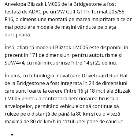
Anvelopa Blizzak LM005 de la Bridgestone a fost
testată de ADAC pe un VW Golf GTI în format 205/55
R16, o dimensiune montată pe marea majoritate a celor
mai populare modele de mașini vândute pe piaţa
europeană.
Însă, aflaţi că modelul Blizzak LM005 este disponibil în
prezent în 171 de dimensiuni pentru autoturisme și
SUV/4×4, cu mărimi cuprinse între 14 şi 22 de inci.
În plus, cu tehnologia inovatoare DriveGuard Run Flat
de la Bridgestone a fost integrată în 24 de dimensiuni
care sunt foarte la cerere (între 16 şi 18 inci) ale Blizzak
LM005 pentru a contracara deteriorarea bruscă a
anvelopelor, permițând vehiculelor să continue să
ruleze pe o distanţă de până la 80 km şi cu o viteză
maximă de 80 de km/h în cazul unei pane de cauciuc.