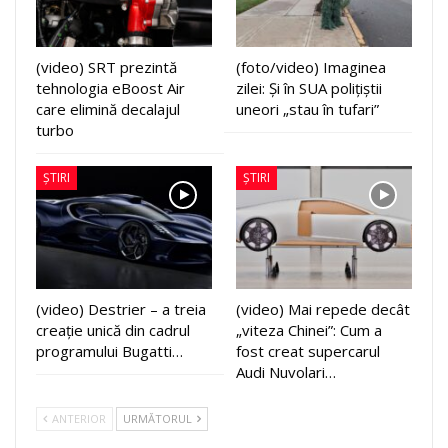
(video) SRT prezintă
(foto/video) Imaginea
tehnologia eBoost Air
zilei: Și în SUA polițiștii
care elimină decalajul
uneori „stau în tufari”
turbo
ȘTIRI
ȘTIRI
(video) Destrier – a treia
(video) Mai repede decât
creație unică din cadrul
„viteza Chinei”: Cum a
programului Bugatti…
fost creat supercarul
Audi Nuvolari…
ANTERIOR
URMĂTORUL