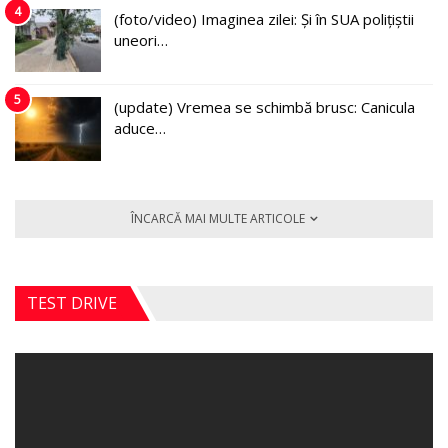
4
(foto/video) Imaginea zilei: Și în SUA polițiștii
uneori…
5
(update) Vremea se schimbă brusc: Canicula
aduce…
ÎNCARCĂ MAI MULTE ARTICOLE
TEST DRIVE