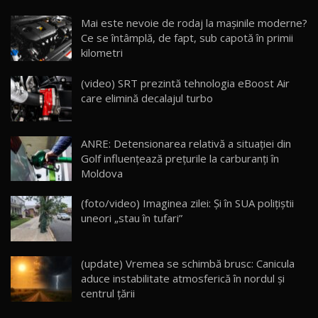
Noua Mazda CX-5 / Test Drive AutoBlog.MD
Mai este nevoie de rodaj la mașinile moderne?
14:37
15
Ce se întâmplă, de fapt, sub capotă în primii
kilometri
Cum merge? Škoda Octavia 4×4 DSG facelift //
AutoBlogMD
(video) SRT prezintă tehnologia eBoost Air
16
13:10
care elimină decalajul turbo
Lotus Eletre R / Test Drive AutoBlog.MD
20:06
17
ANRE: Detensionarea relativă a situației din
Golf influențează prețurile la carburanți în
Moldova
Va fi modelul nr.1 BYD în Moldova? BYD Seal U
DM-i / Test Drive AutoBlog.MD
18
(foto/video) Imaginea zilei: Și în SUA polițiștii
30:08
uneori „stau în tufari”
Noul Geely EX5 EM-i care a cucerit Moldova
înainte să ajungă în showroom / Test Drive
19
23:36
AutoBlog.MD
(update) Vremea se schimbă brusc: Canicula
aduce instabilitate atmosferică în nordul și
Noul ZEEKR 7X / Test Drive AutoBlog.MD
centrul țării
29:08
20