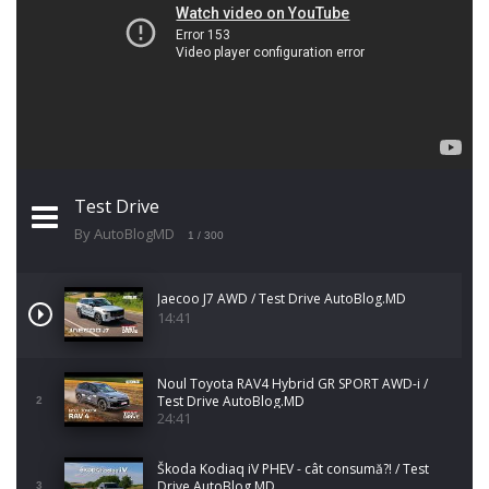
Test Drive
By AutoBlogMD
1
/ 300
Jaecoo J7 AWD / Test Drive AutoBlog.MD
14:41
Noul Toyota RAV4 Hybrid GR SPORT AWD-i /
Test Drive AutoBlog.MD
2
24:41
Škoda Kodiaq iV PHEV - cât consumă?! / Test
Drive AutoBlog.MD
3