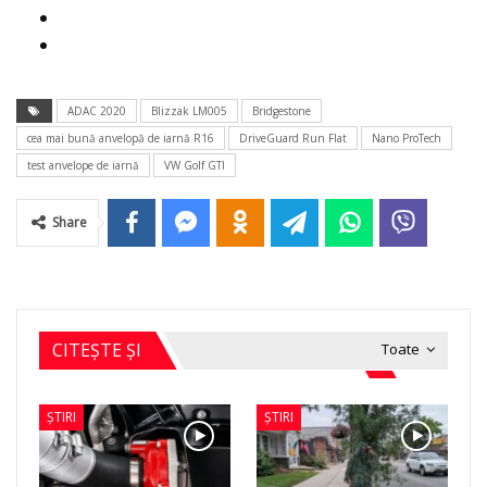
ADAC 2020
Blizzak LM005
Bridgestone
cea mai bună anvelopă de iarnă R16
DriveGuard Run Flat
Nano ProTech
test anvelope de iarnă
VW Golf GTI
Share
CITEȘTE ȘI
Toate
ȘTIRI
ȘTIRI