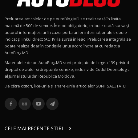
Noul Geely EX2 / Test Drive AutoBlog.MD
15:22
9
Preluarea articolelor de pe AutoBlog.MD se realizează în limita
Mercedes-AMG E 53 HYBRID 4MATIC+ / Test
maximă de 500 de semne. În mod obligatoriu, trebuie citată sursa și
Drive AutoBlog.MD
10
autorul informației, iar în cazul portalurilor informaționale trebuie
16:27
indicat și linkul direct (ACTIV) la sursă în lead. Prelucarea integrală se
poate realiza doar în condițiile unui acord încheiat cu redacţia
Noul Volvo ES90 / Test Drive AutoBlog.MD
AutoBlog.MD.
27:58
11
Materialele de pe AutoBlog.MD sunt protejate de Legea 139 privind
dreptul de autor și drepturile conexe, inclusiv de Codul Deontologic
Noul MG HS / Test Drive AutoBlog.MD
al Jurnalistului din Republica Moldova.
16:48
12
De către cititori, like-urile şi share-urile articolelor SUNT SALUTATE!
ROX 01: Test drive cu noul SUV chinezesc care
combină aventura cu luxul / AutoBlog.MD
13
36:08
ZEEKR 9X în Moldova: Am condus gigantul
chinez care face lumea să se întoarcă după el
14
CELE MAI RECENTE ȘTIRI
17:27
/ AutoBlog.MD