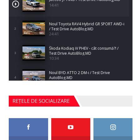
14:41
Noul Toyota RAV4 Hybrid GR SPORT AWD-i
/ Test Drive AutoBlog.MD
2
24:41
Škoda Kodiaq iV PHEV - cât consumă?! /
Test Drive AutoBlog.MD
3
10:34
Noul BYD ATTO 2 DM-i / Test Drive
AutoBlog.MD
4
17:35
Noul Mercedes-Benz S-Class facelift (S 580
REȚELE DE SOCIALIZARE
4MATIC V223) / Test Drive AutoBlog.MD
5
27:33
HAVAL H5 / Test Drive AutoBlog.MD
11:58
6