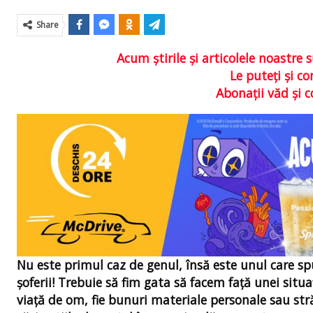
Share
Acum ştirile şi articolele noastr
Le puteţi şi 
Abonaţii văd şi 
Nu este primul caz de genul, însă este unul care spu
şoferii! Trebuie să fim gata să facem faţă unei situaţ
viaţă de om, fie bunuri materiale personale sau străi