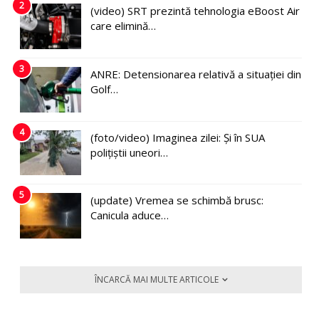
2
(video) SRT prezintă tehnologia eBoost Air
care elimină…
3
ANRE: Detensionarea relativă a situației din
Golf…
4
(foto/video) Imaginea zilei: Și în SUA
polițiștii uneori…
5
(update) Vremea se schimbă brusc:
Canicula aduce…
ÎNCARCĂ MAI MULTE ARTICOLE