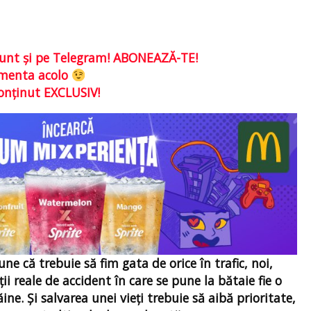
e sunt şi pe Telegram! ABONEAZĂ-TE!
comenta acolo
conţinut EXCLUSIV!
ne că trebuie să fim gata de orice în trafic, noi,
ii reale de accident în care se pune la bătaie fie o
ne. Şi salvarea unei vieţi trebuie să aibă prioritate,