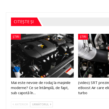
CITEȘTE ȘI
ȘTIRI
ȘTIRI
Mai este nevoie de rodaj la mașinile
(video) SRT prezin
moderne? Ce se întâmplă, de fapt,
eBoost Air care el
sub capotă în…
turbo
ANTERIOR
URMĂTORUL