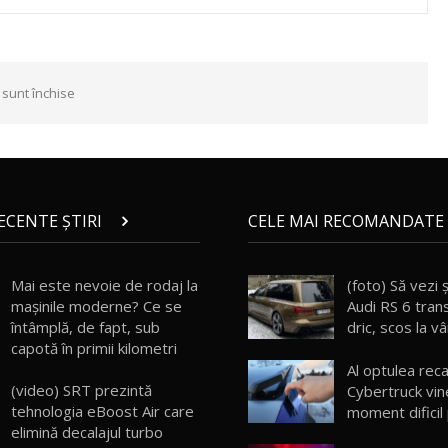
 sunt închise
RECENTE ȘTIRI
CELE MAI RECOMANDATE 
Mai este nevoie de rodaj la
(foto) Să vezi ș
mașinile moderne? Ce se
Audi RS 6 tran
întâmplă, de fapt, sub
dric, scos la v
capotă în primii kilometri
Al optulea reca
(video) SRT prezintă
Cybertruck vin
tehnologia eBoost Air care
moment dificil
elimină decalajul turbo