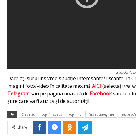
Strada Alex
Dacă ați surprins vreo situație interesantă/riscantă, în Ch
imagini foto/video
în calitate maximă
AICI
(selectați
via li
Telegram
sau pe pagina noastră de
Facebook
sau la ad
știre care va fi auzită și de autorități!
Chişinău
copil în stradă
copil mic
fără supraveghere
reacţie şof
Share