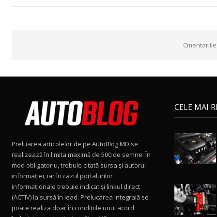
Cmentariile
CELE MAI 
Preluarea articolelor de pe AutoBlog.MD se
realizează în limita maximă de 500 de semne. În
mod obligatoriu, trebuie citată sursa și autorul
informației, iar în cazul portalurilor
informaționale trebuie indicat și linkul direct
(ACTIV) la sursă în lead. Prelucarea integrală se
poate realiza doar în condițiile unui acord