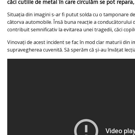
căci cutiile de metal în care circulăm se pot repara
Situația din imagini s-ar fi putut solda cu o tamponare de 
câtorva automobile. Însă buna reacţie a conducătorului di
contribuit semnificativ la evitarea unei tragedii, căci copi
Vinovați de acest incident se fac în mod clar maturii din i
supravegherea cuvenită. Să sperăm că şi-au învățat lecția