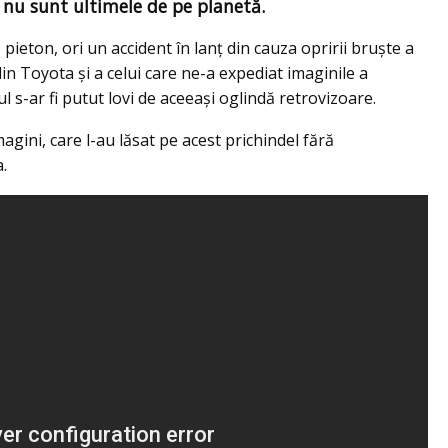
, nu sunt ultimele de pe planetă.
pieton, ori un accident în lanţ din cauza opririi bruşte a
n Toyota şi a celui care ne-a expediat imaginile a
lul s-ar fi putut lovi de aceeaşi oglindă retrovizoare.
magini, care l-au lăsat pe acest prichindel fără
.