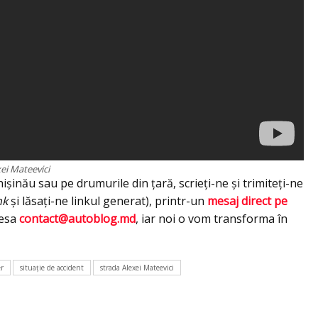
ei Mateevici
ișinău sau pe drumurile din țară, scrieți-ne și trimiteți-ne
nk
și lăsați-ne linkul generat), printr-un
mesaj direct pe
resa
contact@autoblog.md
, iar noi o vom transforma în
er
situaţie de accident
strada Alexei Mateevici