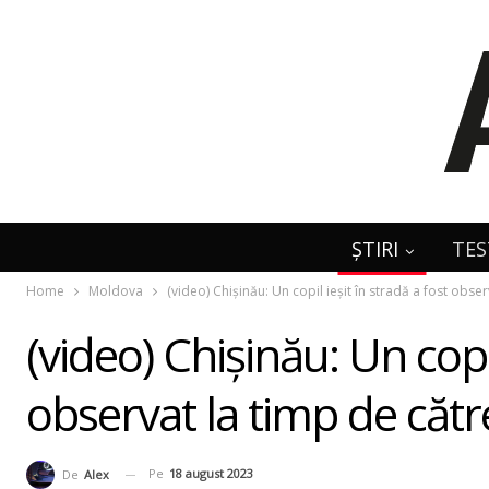
ȘTIRI
TES
Home
Moldova
(video) Chişinău: Un copil ieșit în stradă a fost obse
(video) Chişinău: Un copil
observat la timp de cătr
Pe
18 august 2023
De
Alex