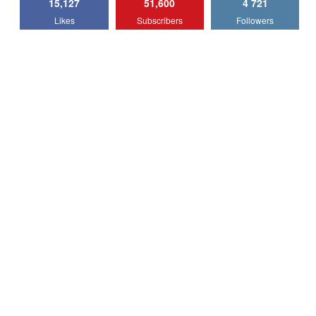
15,127
51,600
4 721
Lotus Emira Turbo SE / Test Drive
Likes
Subscribers
Followers
AutoBlog.MD
7
24:06
Noul Škoda Kodiaq RS / Test Drive
AutoBlog.MD în premieră națională
8
15:08
Noul Geely EX2 / Test Drive AutoBlog.MD
15:22
9
Mercedes-AMG E 53 HYBRID 4MATIC+ /
Test Drive AutoBlog.MD
10
16:27
Noul Volvo ES90 / Test Drive AutoBlog.MD
27:58
11
Noul MG HS / Test Drive AutoBlog.MD
16:48
12