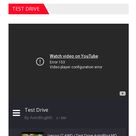
TEST DRIVE
Test Drive
By AutoBlogMD
1
/ 300
Jaecoo J7 AWD / Test Drive AutoBlog.MD