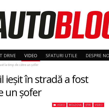
T DRIVE
VIDEO
SFATURI UTILE
DESPRE NO
rvat la timp de către un şofer
 ieșit în stradă a fost
e un şofer
VIDEO
MOLDOVA
ȘTIRI
VIDEO