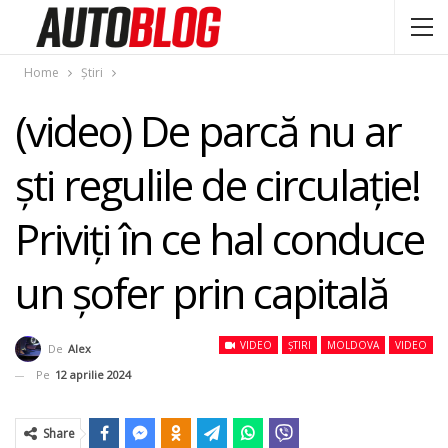
Home
Știri
(video) De parcă nu ar
ști regulile de circulație!
Priviți în ce hal conduce
un șofer prin capitală
VIDEO
ȘTIRI
MOLDOVA
VIDEO
De
Alex
Pe
12 aprilie 2024
Share