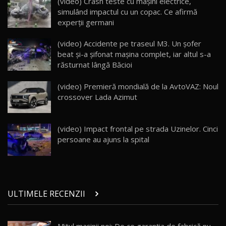
(video) Crash teste cu maşini electrice,
25:19
23
simulând impactul cu un copac. Ce afirmă
experţii germani
ZEEKR 009: Cel mai Performant și Confortabil
(video) Accidente pe traseul M3. Un şofer
Van Electric Testat în Moldova / AutoBlog.MD
24
beat şi-a şifonat maşina complet, iar altul s-a
26:38
răsturnat lângă Băcioi
Land Rover Defender OCTA Edition One: Cel
(video) Premieră mondială de la AvtoVAZ: Noul
mai Exclusiv și Puternic Defender Testat în
25
32:21
Moldova
crossover Lada Azimut
Porsche 911 Spirit 70 / Test Drive
AutoBlog.MD
26
(video) Impact frontal pe strada Uzinelor. Cinci
10:57
persoane au ajuns la spital
Test Drive: Noile modele FENDT! Cum e să
conduci un tractor?!
27
22:49
ULTIMELE RECENZII
Noul Geely Monjaro 2025! Mai ieftin și mai
dotat / Test Drive AutoBlog.MD
28
23:05
Mitul mașinii noi: De ce garanția de fabrică nu