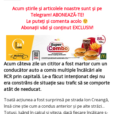
Acum ştirile şi articolele noastre sunt şi pe
Telegram! ABONEAZĂ-TE!
Le puteţi şi comenta acolo
Abonaţii văd şi conţinut EXCLUSIV!
Acum câteva zile un cititor a fost martor cum un
conducător auto a comis multiple încălcări ale
RCR prin capitală. Le-a făcut intenționat deși nu
era constrâns de situație sau trafic să se comporte
atât de needucat.
Toată acțiunea a fost surprinsă pe strada Ion Creangă,
însă cine știe cum a condus anterior și pe alte străzi…
Totuși, luând în calcul și viteza, dacă fiecare încălcare s-