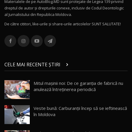
Materialele de pe AutoBlog.MD sunt protejate de Legea 139 privind
dreptul de autor și drepturile conexe, inclusiv de Codul Deontologic
Noul MG HS / Test Drive AutoBlog.MD
al Jurnalistului din Republica Moldova.
16:48
12
De către cititori, like-urile şi share-urile articolelor SUNT SALUTATE!
ROX 01: Test drive cu noul SUV chinezesc care
combină aventura cu luxul / AutoBlog.MD
13
36:08
ZEEKR 9X în Moldova: Am condus gigantul
chinez care face lumea să se întoarcă după el
14
CELE MAI RECENTE ȘTIRI
17:27
/ AutoBlog.MD
Noua Mazda CX-5 / Test Drive AutoBlog.MD
Mitul mașinii noi: De ce garanția de fabrică nu
14:37
15
anulează întreținerea periodică
Cum merge? Škoda Octavia 4×4 DSG facelift //
AutoBlogMD
Veste bună: Carburanții încep să se ieftinească
16
13:10
în Moldova
Lotus Eletre R / Test Drive AutoBlog.MD
20:06
17