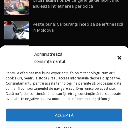
anulează întreținerea periodică
ZEEKR 9X - PRIMUL TEST DRIVE ÎN ROMÂNĂ!
CUM SE CONDUCE?
29
33:40
Veste bună: Carburanții încep să se ieftinească
Primele impresii despre BYD Seal U DM-i,
în Moldova
Sealion 7 și Seal 5 DM-i / Test Drive
30
10:58
AutoBlog.MD
(foto/video) Avanpremieră netradițională: Noul
Noua Toyota Corolla Cross facelift / Test Drive
Administrează
smart #2 a apărut pe pereți din mai multe țări
AutoBlog.MD
31
13:56
consimțământul
(video) Premieră în China: Noile modele Xiaomi
Noul Volvo EX90 / Test Drive AutoBlog.MD
Pentru a oferi cea mai bună experiență, folosim tehnologii, cum ar fi
32:06
32
SkyNomad N70 și N90
cookie-uri, pentru a stoca și/sau accesa informațiile despre dispozitive.
Consimțământul pentru aceste tehnologii ne permite să procesăm date,
cum ar fi comportamentul de navigare sau ID-uri unice pe acest site.
Dacă nu îți dai consimțământul sau îți retragi consimțământul dat poate
×
MG RX5 - își merită banii? / Test Drive
(video) Singura Tesla Model S Signature
avea afecte negative asupra unor anumite funcționalități și funcții.
AutoBlog.MD
33
Edition pentru România a fost livrată
18:51
proprietarului
ACCEPTĂ
Noul DACIA DUSTER DIESEL! Primul test drive în
română
34
15:39
REFUZĂ