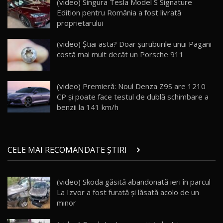
(video) Singura Tesla Model S Signature
Edition pentru România a fost livrată
proprietarului
Va fi modelul nr.1 BYD în Moldova? BYD Seal U
DM-i / Test Drive AutoBlog.MD
18
(video) Știai asta? Doar șuruburile unui Pagani
30:08
costă mai mult decât un Porsche 911
Noul Geely EX5 EM-i care a cucerit Moldova
înainte să ajungă în showroom / Test Drive
19
23:36
AutoBlog.MD
(video) Premieră: Noul Denza Z9S are 1210
CP și poate face testul de dublă schimbare a
Noul ZEEKR 7X / Test Drive AutoBlog.MD
benzii la 141 km/h
29:08
20
Micul BYD Dolphin Surf / Test Drive
CELE MAI RECOMANDATE ȘTIRI
AutoBlog.MD
21
16:59
(video) Skoda găsită abandonată ieri în parcul
Noua Mazda 6e / Test Drive AutoBlog.MD
La Izvor a fost furată şi lăsată acolo de un
26:59
22
minor
Lynk & Co 01 / Test Drive AutoBlog.MD