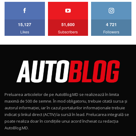
HAVAL H5 / Test Drive AutoBlog.MD
11:58
6
15,127
51,600
4 721
Lotus Emira Turbo SE / Test Drive
Likes
Subscribers
Followers
AutoBlog.MD
7
24:06
Noul Škoda Kodiaq RS / Test Drive
AutoBlog.MD în premieră națională
8
15:08
Noul Geely EX2 / Test Drive AutoBlog.MD
15:22
9
Preluarea articolelor de pe AutoBlog.MD se realizează în limita
Mercedes-AMG E 53 HYBRID 4MATIC+ / Test
maximă de 500 de semne. În mod obligatoriu, trebuie citată sursa și
Drive AutoBlog.MD
10
autorul informației, iar în cazul portalurilor informaționale trebuie
16:27
indicat și linkul direct (ACTIV) la sursă în lead. Prelucarea integrală se
poate realiza doar în condițiile unui acord încheiat cu redacţia
Noul Volvo ES90 / Test Drive AutoBlog.MD
AutoBlog.MD.
27:58
11