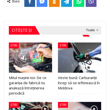
Share
CITEȘTE ȘI
Toate
ȘTIRI
ȘTIRI
Mitul mașinii noi: De ce
Veste bună: Carburanții
garanția de fabrică nu
încep să se ieftinească în
anulează întreținerea
Moldova
periodică
ȘTIRI
ȘTIRI