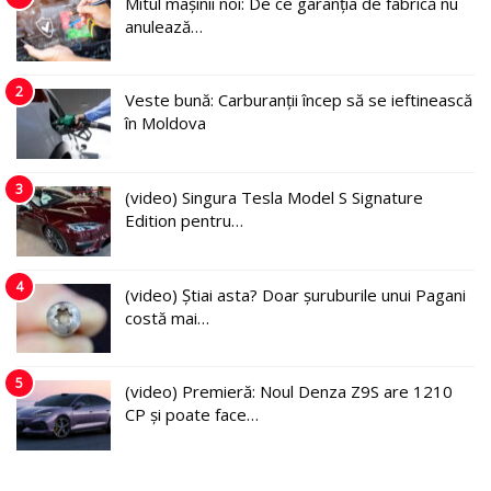
Mitul mașinii noi: De ce garanția de fabrică nu
anulează…
2
Veste bună: Carburanții încep să se ieftinească
în Moldova
3
(video) Singura Tesla Model S Signature
Edition pentru…
4
(video) Știai asta? Doar șuruburile unui Pagani
costă mai…
5
(video) Premieră: Noul Denza Z9S are 1210
CP și poate face…