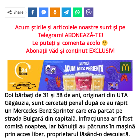
Share
Acum ştirile şi articolele noastre sunt şi pe
Telegram! ABONEAZĂ-TE!
Le puteţi şi comenta acolo
Abonaţii văd şi conţinut EXCLUSIV!
Doi bărbați de 31 și 38 de ani, originari din UTA
Găgăuzia, sunt cercetați penal după ce au răpit
un Mercedes-Benz Sprinter care era parcat pe
strada Bulgară din capitală. Infracțiunea ar fi fost
comisă noaptea, iar bănuiții au pătruns în mașină
prin acces liber, proprietarul lăsând-o descuiată.