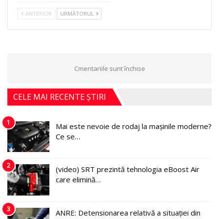
ANTERIOR
URMĂTORUL
Cmentariile sunt închise
CELE MAI RECENTE ȘTIRI
1
Mai este nevoie de rodaj la mașinile moderne?
Ce se…
2
(video) SRT prezintă tehnologia eBoost Air
care elimină…
3
ANRE: Detensionarea relativă a situației din