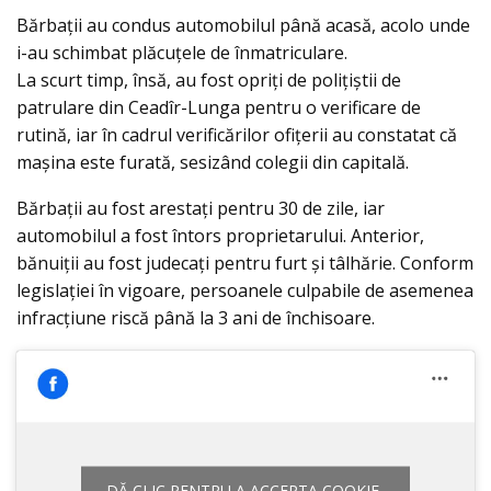
Bărbații au condus automobilul până acasă, acolo unde
i-au schimbat plăcuțele de înmatriculare.
La scurt timp, însă, au fost opriţi de polițiștii de
patrulare din Ceadîr-Lunga pentru o verificare de
rutină, iar în cadrul verificărilor ofițerii au constatat că
mașina este furată, sesizând colegii din capitală.
Bărbații au fost arestați pentru 30 de zile, iar
automobilul a fost întors proprietarului. Anterior,
bănuiții au fost judecați pentru furt și tâlhărie. Conform
legislației în vigoare, persoanele culpabile de asemenea
infracțiune riscă până la 3 ani de închisoare.
DĂ CLIC PENTRU A ACCEPTA COOKIE-