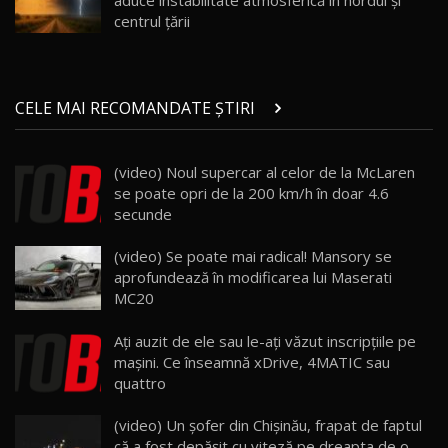
aduce instabilitate atmosferică în nordul și
Noul ZEEKR 7X / Test Drive AutoBlog.MD
centrul țării
29:08
20
Micul BYD Dolphin Surf / Test Drive
CELE MAI RECOMANDATE ȘTIRI
AutoBlog.MD
21
16:59
(video) Noul supercar al celor de la McLaren
Noua Mazda 6e / Test Drive AutoBlog.MD
se poate opri de la 200 km/h în doar 4.6
26:59
22
secunde
Lynk & Co 01 / Test Drive AutoBlog.MD
(video) Se poate mai radical! Mansory se
25:19
23
aprofundează în modificarea lui Maserati
MC20
ZEEKR 009: Cel mai Performant și Confortabil
Aţi auzit de ele sau le-aţi văzut inscripţiile pe
Van Electric Testat în Moldova / AutoBlog.MD
24
maşini. Ce înseamnă xDrive, 4MATIC sau
26:38
quattro
Land Rover Defender OCTA Edition One: Cel
(video) Un şofer din Chişinău, frapat de faptul
mai Exclusiv și Puternic Defender Testat în
25
32:21
Moldova
că a fost depăşit cu viteză pe dreapta de o