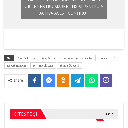
URILE PENTRU MARKETING ȘI PENTRU A
ACTIVA ACEST CONȚINUT
Ceadîr-Lunga
Găgăuzia
mercedes-benz sprinter
microbuz răpit
parcat noaptea
schimb plăcuţe
strada Bulgară
Share
CITEȘTE ȘI
Toate