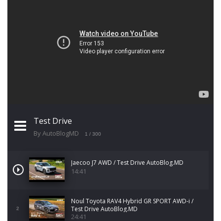
Test Drive
By AutoBlogMD
1
/ 300
Jaecoo J7 AWD / Test Drive AutoBlog.MD
14:41
Noul Toyota RAV4 Hybrid GR SPORT AWD-i /
Test Drive AutoBlog.MD
2
24:41