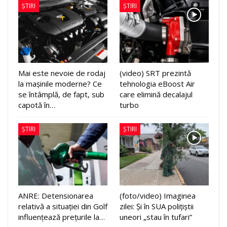
ȘTIRI
ȘTIRI
Mai este nevoie de rodaj
(video) SRT prezintă
la mașinile moderne? Ce
tehnologia eBoost Air
se întâmplă, de fapt, sub
care elimină decalajul
capotă în…
turbo
ȘTIRI
ȘTIRI
ANRE: Detensionarea
(foto/video) Imaginea
relativă a situației din Golf
zilei: Și în SUA polițiștii
influențează prețurile la…
uneori „stau în tufari”