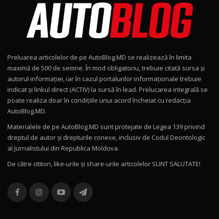
15:08
Noul Geely EX2 / Test Drive AutoBlog.MD
15:22
9
Preluarea articolelor de pe AutoBlog.MD se realizează în limita
Mercedes-AMG E 53 HYBRID 4MATIC+ / Test
maximă de 500 de semne. În mod obligatoriu, trebuie citată sursa și
Drive AutoBlog.MD
10
autorul informației, iar în cazul portalurilor informaționale trebuie
16:27
indicat și linkul direct (ACTIV) la sursă în lead. Prelucarea integrală se
poate realiza doar în condițiile unui acord încheiat cu redacţia
Noul Volvo ES90 / Test Drive AutoBlog.MD
AutoBlog.MD.
27:58
11
Materialele de pe AutoBlog.MD sunt protejate de Legea 139 privind
dreptul de autor și drepturile conexe, inclusiv de Codul Deontologic
Noul MG HS / Test Drive AutoBlog.MD
al Jurnalistului din Republica Moldova.
16:48
12
De către cititori, like-urile şi share-urile articolelor SUNT SALUTATE!
ROX 01: Test drive cu noul SUV chinezesc care
combină aventura cu luxul / AutoBlog.MD
13
36:08
ZEEKR 9X în Moldova: Am condus gigantul