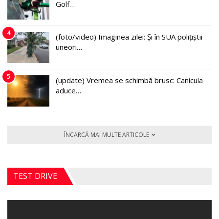
Golf…
4
(foto/video) Imaginea zilei: Și în SUA polițiștii
uneori…
5
(update) Vremea se schimbă brusc: Canicula
aduce…
ÎNCARCĂ MAI MULTE ARTICOLE
TEST DRIVE