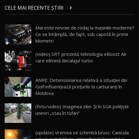
chinez care face lumea să se întoarcă după el
14
CELE MAI RECENTE ȘTIRI
17:27
/ AutoBlog.MD
Noua Mazda CX-5 / Test Drive AutoBlog.MD
Mai este nevoie de rodaj la mașinile moderne?
14:37
15
Ce se întâmplă, de fapt, sub capotă în primii
kilometri
Cum merge? Škoda Octavia 4×4 DSG facelift //
AutoBlogMD
(video) SRT prezintă tehnologia eBoost Air
16
13:10
care elimină decalajul turbo
Lotus Eletre R / Test Drive AutoBlog.MD
20:06
17
ANRE: Detensionarea relativă a situației din
Golf influențează prețurile la carburanți în
Moldova
Va fi modelul nr.1 BYD în Moldova? BYD Seal U
DM-i / Test Drive AutoBlog.MD
18
(foto/video) Imaginea zilei: Și în SUA polițiștii
30:08
uneori „stau în tufari”
Noul Geely EX5 EM-i care a cucerit Moldova
înainte să ajungă în showroom / Test Drive
19
23:36
AutoBlog.MD
(update) Vremea se schimbă brusc: Canicula