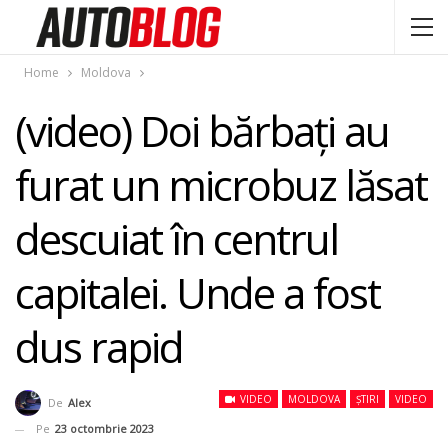
Home
Moldova
(video) Doi bărbaţi au
furat un microbuz lăsat
descuiat în centrul
capitalei. Unde a fost
dus rapid
VIDEO
MOLDOVA
ȘTIRI
VIDEO
De
Alex
Pe
23 octombrie 2023