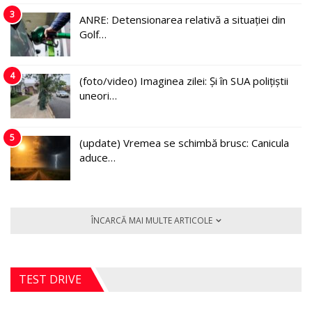
3
ANRE: Detensionarea relativă a situației din
Golf…
4
(foto/video) Imaginea zilei: Și în SUA polițiștii
uneori…
5
(update) Vremea se schimbă brusc: Canicula
aduce…
ÎNCARCĂ MAI MULTE ARTICOLE
TEST DRIVE