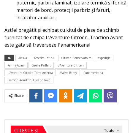
puternic, parbriz laminat, izolare termică și fonică,
martori de bord, protecții parbriz și faruri,
încălzitor auxiliar.
Astfel pregătit și echipat cu kitul de piese de schimb
furnizat de echipa L’Aventure Citroën, Traction Avant
este gata să traverseze Panamericana!
Alaska
America Latină
Citroën Conservatoire
expediţie
Fanny Adam
Gaëlle Paillart
L’Aventure Citroën
L’Aventure Citroën Terra America
Maéva Bardy
Panamericana
Traction Avant 11B Grand Raid
Share
CITEȘTE ȘI
Toate