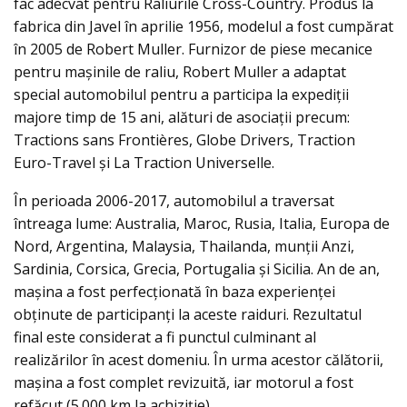
fac adecvat pentru Raliurile Cross-Country. Produs la
fabrica din Javel în aprilie 1956, modelul a fost cumpărat
în 2005 de Robert Muller. Furnizor de piese mecanice
pentru mașinile de raliu, Robert Muller a adaptat
special automobilul pentru a participa la expediții
majore timp de 15 ani, alături de asociații precum:
Tractions sans Frontières, Globe Drivers, Traction
Euro-Travel și La Traction Universelle.
În perioada 2006-2017, automobilul a traversat
întreaga lume: Australia, Maroc, Rusia, Italia, Europa de
Nord, Argentina, Malaysia, Thailanda, munții Anzi,
Sardinia, Corsica, Grecia, Portugalia și Sicilia. An de an,
mașina a fost perfecționată în baza experienței
obținute de participanți la aceste raiduri. Rezultatul
final este considerat a fi punctul culminant al
realizărilor în acest domeniu. În urma acestor călătorii,
mașina a fost complet revizuită, iar motorul a fost
refăcut (5.000 km la achiziție).