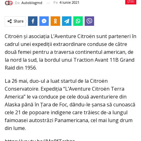
ȘTIRI
Pe
4 iunie 2021
De
Autoblogmd
Share
Citroën și asociația L’Aventure Citroën sunt parteneri în
cadrul unei expediții extraordinare conduse de către
două femei pentru a traversa continentul american, de
la nord la sud, la bordul unui Traction Avant 11B Grand
Raid din 1956.
La 26 mai, duo-ul a luat startul de la Citroën
Conservatoire. Expediția “L’Aventure Citroën Terra
America” le va conduce pe cele două aventuriere din
Alaska până în Țara de Foc, dându-le șansa să cunoască
cele 21 de popoare indigene care trăiesc de-a lungul
faimoasei autostrăzi Panamericana, cel mai lung drum
din lume.