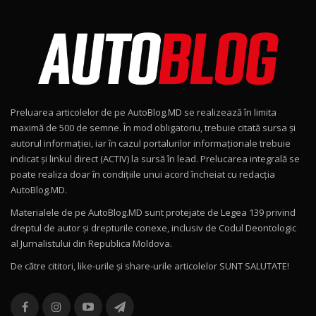
Noul Škoda Kodiaq RS / Test Drive
AutoBlog.MD în premieră națională
8
15:08
Noul Geely EX2 / Test Drive AutoBlog.MD
15:22
9
Preluarea articolelor de pe AutoBlog.MD se realizează în limita
Mercedes-AMG E 53 HYBRID 4MATIC+ / Test
maximă de 500 de semne. În mod obligatoriu, trebuie citată sursa și
Drive AutoBlog.MD
10
autorul informației, iar în cazul portalurilor informaționale trebuie
16:27
indicat și linkul direct (ACTIV) la sursă în lead. Prelucarea integrală se
poate realiza doar în condițiile unui acord încheiat cu redacţia
Noul Volvo ES90 / Test Drive AutoBlog.MD
AutoBlog.MD.
27:58
11
Materialele de pe AutoBlog.MD sunt protejate de Legea 139 privind
dreptul de autor și drepturile conexe, inclusiv de Codul Deontologic
Noul MG HS / Test Drive AutoBlog.MD
al Jurnalistului din Republica Moldova.
16:48
12
De către cititori, like-urile şi share-urile articolelor SUNT SALUTATE!
ROX 01: Test drive cu noul SUV chinezesc care
combină aventura cu luxul / AutoBlog.MD
13
36:08