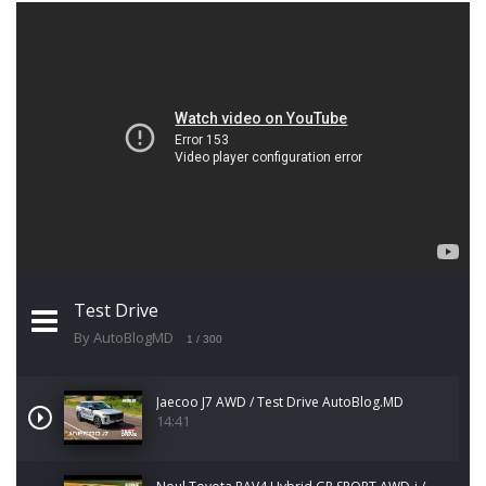
Test Drive
By AutoBlogMD
1
/ 300
Jaecoo J7 AWD / Test Drive AutoBlog.MD
14:41