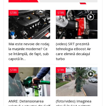
ȘTIRI
ȘTIRI
Mai este nevoie de rodaj
(video) SRT prezintă
la mașinile moderne? Ce
tehnologia eBoost Air
se întâmplă, de fapt, sub
care elimină decalajul
capotă în…
turbo
ȘTIRI
ȘTIRI
ANRE: Detensionarea
(foto/video) Imaginea
relativă a situației din Golf
zilei: Și în SUA polițiștii