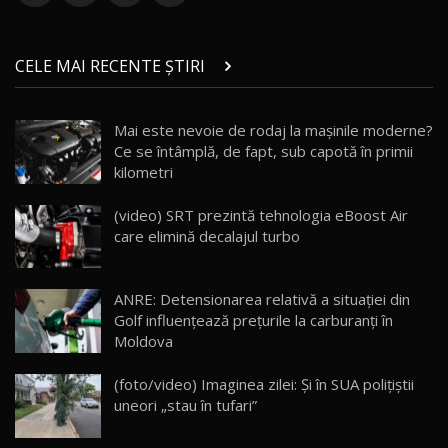
ZEEKR 9X în Moldova: Am condus gigantul
chinez care face lumea să se întoarcă după el
14
CELE MAI RECENTE ȘTIRI
17:27
/ AutoBlog.MD
Noua Mazda CX-5 / Test Drive AutoBlog.MD
Mai este nevoie de rodaj la mașinile moderne?
14:37
15
Ce se întâmplă, de fapt, sub capotă în primii
kilometri
Cum merge? Škoda Octavia 4×4 DSG facelift //
AutoBlogMD
(video) SRT prezintă tehnologia eBoost Air
16
13:10
care elimină decalajul turbo
Lotus Eletre R / Test Drive AutoBlog.MD
20:06
17
ANRE: Detensionarea relativă a situației din
Golf influențează prețurile la carburanți în
Moldova
Va fi modelul nr.1 BYD în Moldova? BYD Seal U
DM-i / Test Drive AutoBlog.MD
18
(foto/video) Imaginea zilei: Și în SUA polițiștii
30:08
uneori „stau în tufari”
Noul Geely EX5 EM-i care a cucerit Moldova
înainte să ajungă în showroom / Test Drive
19