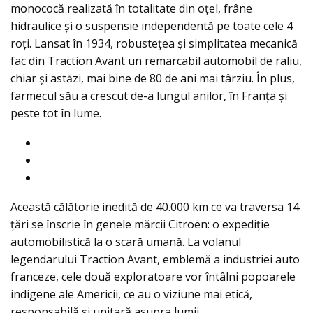
monococă realizată în totalitate din oțel, frâne
hidraulice și o suspensie independentă pe toate cele 4
roți. Lansat în 1934, robustețea și simplitatea mecanică
fac din Traction Avant un remarcabil automobil de raliu,
chiar și astăzi, mai bine de 80 de ani mai târziu. În plus,
farmecul său a crescut de-a lungul anilor, în Franța și
peste tot în lume.
Această călătorie inedită de 40.000 km ce va traversa 14
țări se înscrie în genele mărcii Citroën: o expediție
automobilistică la o scară umană. La volanul
legendarului Traction Avant, emblemă a industriei auto
franceze, cele două exploratoare vor întâlni popoarele
indigene ale Americii, ce au o viziune mai etică,
responsabilă și unitară asupra lumii.