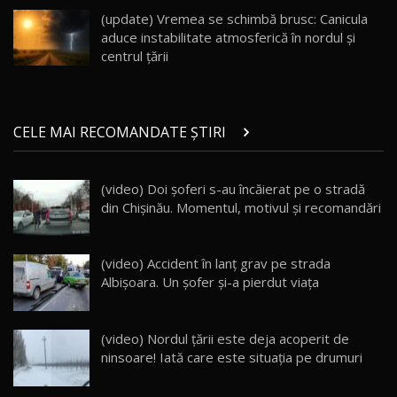
23:36
AutoBlog.MD
(update) Vremea se schimbă brusc: Canicula
aduce instabilitate atmosferică în nordul și
Noul ZEEKR 7X / Test Drive AutoBlog.MD
centrul țării
29:08
20
Micul BYD Dolphin Surf / Test Drive
CELE MAI RECOMANDATE ȘTIRI
AutoBlog.MD
21
16:59
(video) Doi şoferi s-au încăierat pe o stradă
Noua Mazda 6e / Test Drive AutoBlog.MD
din Chişinău. Momentul, motivul şi recomandări
26:59
22
Lynk & Co 01 / Test Drive AutoBlog.MD
(video) Accident în lanț grav pe strada
25:19
23
Albișoara. Un șofer și-a pierdut viața
ZEEKR 009: Cel mai Performant și Confortabil
(video) Nordul ţării este deja acoperit de
Van Electric Testat în Moldova / AutoBlog.MD
24
ninsoare! Iată care este situaţia pe drumuri
26:38