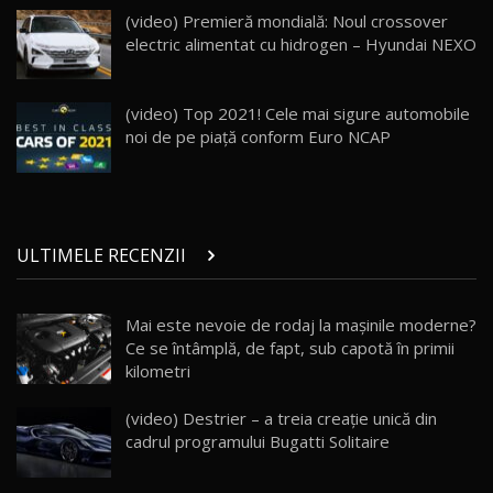
Land Rover Defender OCTA Edition One: Cel
(video) Premieră mondială: Noul crossover
mai Exclusiv și Puternic Defender Testat în
25
32:21
Moldova
electric alimentat cu hidrogen – Hyundai NEXO
Porsche 911 Spirit 70 / Test Drive
AutoBlog.MD
26
(video) Top 2021! Cele mai sigure automobile
10:57
noi de pe piaţă conform Euro NCAP
Test Drive: Noile modele FENDT! Cum e să
conduci un tractor?!
27
22:49
ULTIMELE RECENZII
Noul Geely Monjaro 2025! Mai ieftin și mai
dotat / Test Drive AutoBlog.MD
28
23:05
Mai este nevoie de rodaj la mașinile moderne?
Ce se întâmplă, de fapt, sub capotă în primii
ZEEKR 9X - PRIMUL TEST DRIVE ÎN ROMÂNĂ!
CUM SE CONDUCE?
29
kilometri
33:40
(video) Destrier – a treia creație unică din
Primele impresii despre BYD Seal U DM-i,
cadrul programului Bugatti Solitaire
Sealion 7 și Seal 5 DM-i / Test Drive
30
10:58
AutoBlog.MD