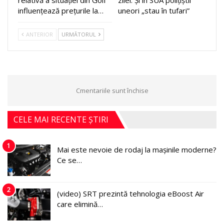
influențează prețurile la…
uneori „stau în tufari”
ANTERIOR
URMĂTORUL
Cmentariile sunt închise
CELE MAI RECENTE ȘTIRI
1
Mai este nevoie de rodaj la mașinile moderne?
Ce se…
2
(video) SRT prezintă tehnologia eBoost Air
care elimină…