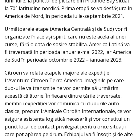
lunii iulie, la punctul de plecare din Prudhoe Bay situat
la 70° latitudine nordică. Prima etapă se va desfășura în
America de Nord, în perioada iulie-septembrie 2021.
Următoarele etape (America Centrală și de Sud) vor fi
organizate în același spirit, care nu este acela al unei
curse, fără o dată de sosire stabilită. America Latină va
fi traversată în perioada ianuarie-mai 2022, iar America
de Sud în perioada octombrie 2022 – ianuarie 2023.
Citroën va relata etapele majore ale expediției
L’Aventure Citroën Terra America. Imaginile pe care
duo-ul le va transmite ne vor permite să urmărim
această călătorie. În fiecare dintre țările traversate,
membrii expediției vor comunica cu cluburile auto
clasice, precum L’Amicale Citroën Internationale, ce vor
asigura asistența logistică necesară și vor constitui un
punct local de contact privilegiat pentru orice situații
care pot apărea pe drum. Echipajul va fi însoțit și de alte