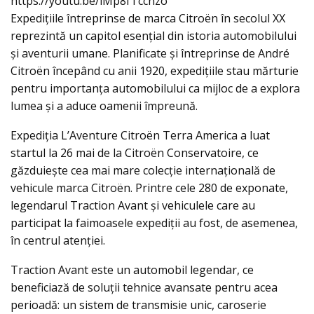
https://youtu.be/iMp8fTcchzo
Expedițiile întreprinse de marca Citroën în secolul XX
reprezintă un capitol esențial din istoria automobilului
și aventurii umane. Planificate și întreprinse de André
Citroën începând cu anii 1920, expedițiile stau mărturie
pentru importanța automobilului ca mijloc de a explora
lumea și a aduce oamenii împreună.
Expediția L’Aventure Citroën Terra America a luat
startul la 26 mai de la Citroën Conservatoire, ce
găzduiește cea mai mare colecție internațională de
vehicule marca Citroën. Printre cele 280 de exponate,
legendarul Traction Avant și vehiculele care au
participat la faimoasele expediții au fost, de asemenea,
în centrul atenției.
Traction Avant este un automobil legendar, ce
beneficiază de soluții tehnice avansate pentru acea
perioadă: un sistem de transmisie unic, caroserie