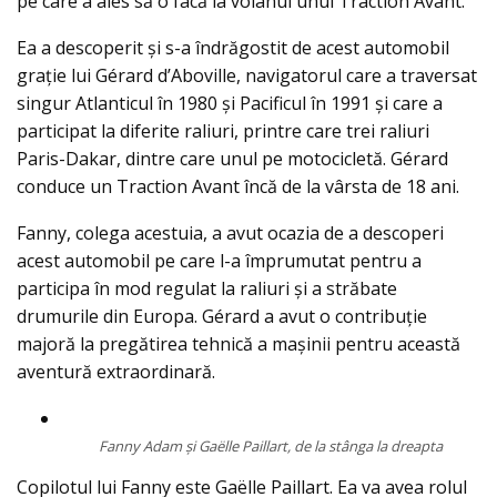
pe care a ales să o facă la volanul unui Traction Avant.
Ea a descoperit și s-a îndrăgostit de acest automobil
grație lui Gérard d’Aboville, navigatorul care a traversat
singur Atlanticul în 1980 și Pacificul în 1991 și care a
participat la diferite raliuri, printre care trei raliuri
Paris-Dakar, dintre care unul pe motocicletă. Gérard
conduce un Traction Avant încă de la vârsta de 18 ani.
Fanny, colega acestuia, a avut ocazia de a descoperi
acest automobil pe care l-a împrumutat pentru a
participa în mod regulat la raliuri și a străbate
drumurile din Europa. Gérard a avut o contribuție
majoră la pregătirea tehnică a mașinii pentru această
aventură extraordinară.
Fanny Adam şi Gaëlle Paillart, de la stânga la dreapta
Copilotul lui Fanny este Gaëlle Paillart. Ea va avea rolul