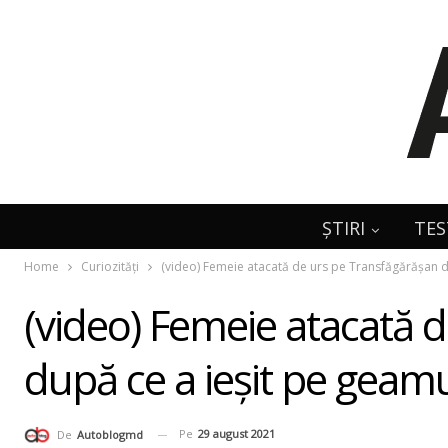
ȘTIRI
TES
Home
Curiozități
(video) Femeie atacată de urs pe Transfăgărășan d
(video) Femeie atacată 
după ce a ieșit pe geam
Pe
29 august 2021
De
Autoblogmd