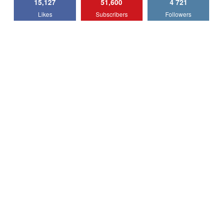
15,127
51,600
4 721
Lotus Emira Turbo SE / Test Drive
Likes
Subscribers
Followers
AutoBlog.MD
7
24:06
Noul Škoda Kodiaq RS / Test Drive
AutoBlog.MD în premieră națională
8
15:08
Noul Geely EX2 / Test Drive AutoBlog.MD
15:22
9
Mercedes-AMG E 53 HYBRID 4MATIC+ /
Test Drive AutoBlog.MD
10
16:27
Noul Volvo ES90 / Test Drive AutoBlog.MD
27:58
11
Noul MG HS / Test Drive AutoBlog.MD
16:48
12