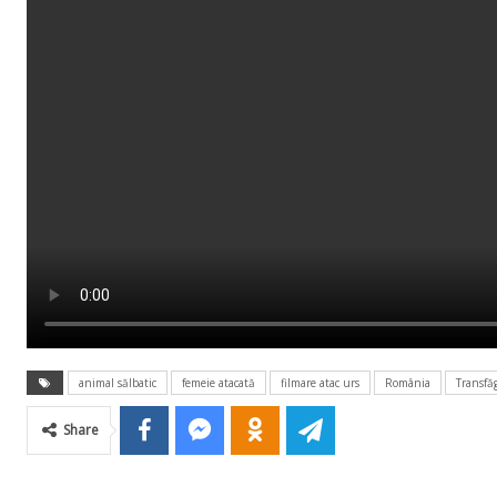
animal sălbatic
femeie atacată
filmare atac urs
România
Transfă
Share