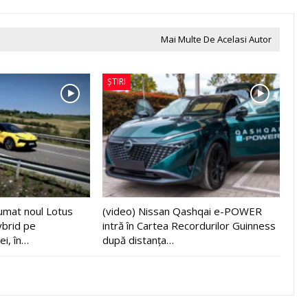
Mai Multe De Acelasi Autor
ȘTIRI
sumat noul Lotus
(video) Nissan Qashqai e-POWER
ybrid pe
intră în Cartea Recordurilor Guinness
ei, în…
după distanța…