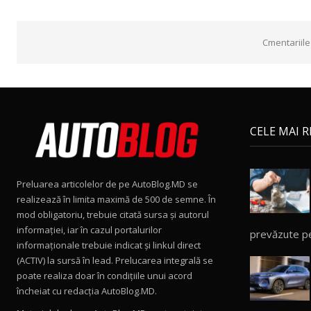
Cmentariile
CELE MAI 
Preluarea articolelor de pe AutoBlog.MD se
realizează în limita maximă de 500 de semne. În
mod obligatoriu, trebuie citată sursa și autorul
informației, iar în cazul portalurilor
prevăzute p
informaționale trebuie indicat și linkul direct
(ACTIV) la sursă în lead. Prelucarea integrală se
poate realiza doar în condițiile unui acord
încheiat cu redacţia AutoBlog.MD.