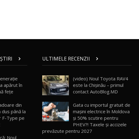
ROX 01: Test drive cu noul SUV chinezesc
care combină aventura cu luxul /
13
36:08
AutoBlog.MD
ZEEKR 9X în Moldova: Am condus gigantul
chinez care face lumea să se întoarcă
14
17:27
după el / AutoBlog.MD
ȘTIRI
ULTIMELE RECENZII
Noua Mazda CX-5 / Test Drive
AutoBlog.MD
15
14:37
enerație
(video) Noul Toyota RAV4
a apărut în
este la Chișinău – primul
Cum merge? Škoda Octavia 4×4 DSG
facelift // AutoBlogMD
16
ă fețe
contact AutoBlog.MD
13:10
adoare din
Gata cu importul gratuit de
Lotus Eletre R / Test Drive AutoBlog.MD
 dus până la
mașini electrice în Moldova
20:06
17
ar F-Type pe
și 50% scutire pentru
t
PHEV?! Taxele și accizele
prevăzute pentru 2027
Va fi modelul nr.1 BYD în Moldova? BYD
ră: Noul
Seal U DM-i / Test Drive AutoBlog.MD
18