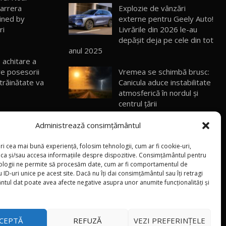
30:08
arrera
Explozie de vânzări
ined by
externe pentru Geely Auto!
ri
Livrările din 2026 le-au
Noul Geely EX5 EM-i care a cucerit
Moldova înainte să ajungă în showroom /
19
depășit deja pe cele din tot
23:36
Test Drive AutoBlog.MD
anul 2025
achitare a
Noul ZEEKR 7X / Test Drive AutoBlog.MD
re posesorii
Vremea se schimbă brusc:
29:08
20
trăinătate va
Canicula aduce instabilitate
atmosferică în nordul și
centrul țării
Micul BYD Dolphin Surf / Test Drive
lansează în
AutoBlog.MD
21
Auto.MD –
„Nu suntem gata să
16:59
Administrează consimțământul
anunțuri auto
introducem TVA”: Vasile
Tofan a anunțat propuneri
ri cea mai bună experiență, folosim tehnologii, cum ar fi cookie-uri,
Noua Mazda 6e / Test Drive AutoBlog.MD
oca și/sau accesa informațiile despre dispozitive. Consimțământul pentru
de taxare a automobilelor
26:59
22
ologii ne permite să procesăm date, cum ar fi comportamentul de
din 2027
 ID-uri unice pe acest site. Dacă nu îți dai consimțământul sau îți retragi
tul dat poate avea afecte negative asupra unor anumite funcționalități și
Lynk & Co 01 / Test Drive AutoBlog.MD
25:19
23
CEPTĂ
REFUZĂ
VEZI PREFERINȚELE