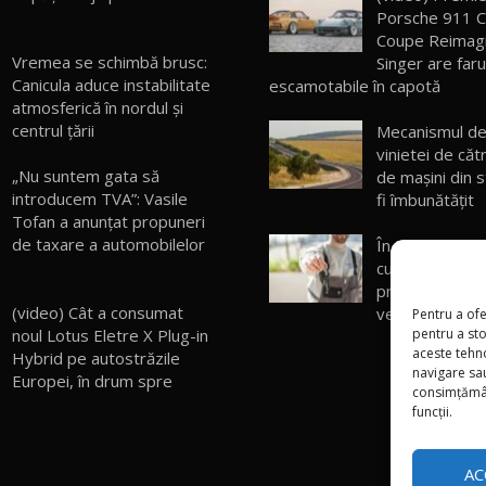
Porsche 911 C
Coupe Reimag
Vremea se schimbă brusc:
Singer are faru
Canicula aduce instabilitate
escamotabile în capotă
atmosferică în nordul și
centrul țării
Mecanismul de 
vinietei de căt
„Nu suntem gata să
de maşini din s
introducem TVA”: Vasile
fi îmbunătățit
Tofan a anunțat propuneri
de taxare a automobilelor
În Moldova se 
curând Oferte
primul site de 
(video) Cât a consumat
verificate!
Pentru a ofe
pentru a st
noul Lotus Eletre X Plug-in
aceste tehn
Hybrid pe autostrăzile
navigare sau
Europei, în drum spre
consimțămân
funcții.
AC