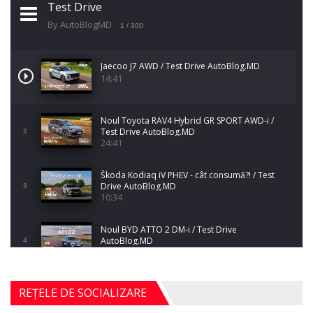
Test Drive
By AutoBlogMD
1
/ 300
Jaecoo J7 AWD / Test Drive AutoBlog.MD
14:41
Noul Toyota RAV4 Hybrid GR SPORT AWD-i /
Test Drive AutoBlog.MD
2
24:41
Škoda Kodiaq iV PHEV - cât consumă?! / Test
Drive AutoBlog.MD
3
10:34
Noul BYD ATTO 2 DM-i / Test Drive
AutoBlog.MD
4
17:35
Noul Mercedes-Benz S-Class facelift (S 580
REȚELE DE SOCIALIZARE
4MATIC V223) / Test Drive AutoBlog.MD
5
27:33