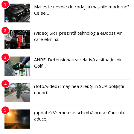
1
Mai este nevoie de rodaj la mașinile moderne?
Ce se…
2
(video) SRT prezintă tehnologia eBoost Air
care elimină…
3
ANRE: Detensionarea relativă a situației din
Golf…
4
(foto/video) Imaginea zilei: Și în SUA polițiștii
uneori…
5
(update) Vremea se schimbă brusc: Canicula
aduce…