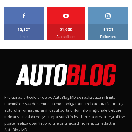
HAVAL H5 / Test Drive AutoBlog.MD
11:58
6
15,127
51,600
4 721
Lotus Emira Turbo SE / Test Drive
Likes
Subscribers
Followers
AutoBlog.MD
7
24:06
Noul Škoda Kodiaq RS / Test Drive
AutoBlog.MD în premieră națională
8
15:08
Noul Geely EX2 / Test Drive AutoBlog.MD
15:22
9
Preluarea articolelor de pe AutoBlog.MD se realizează în limita
Mercedes-AMG E 53 HYBRID 4MATIC+ / Test
maximă de 500 de semne. În mod obligatoriu, trebuie citată sursa și
Drive AutoBlog.MD
10
autorul informației, iar în cazul portalurilor informaționale trebuie
16:27
indicat și linkul direct (ACTIV) la sursă în lead. Prelucarea integrală se
poate realiza doar în condițiile unui acord încheiat cu redacţia
Noul Volvo ES90 / Test Drive AutoBlog.MD
AutoBlog.MD.
27:58
11