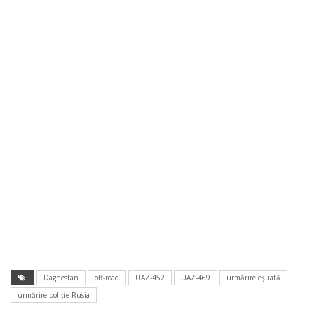
Daghestan
off-road
UAZ-452
UAZ-469
urmărire eşuată
urmărire poliţie Rusia