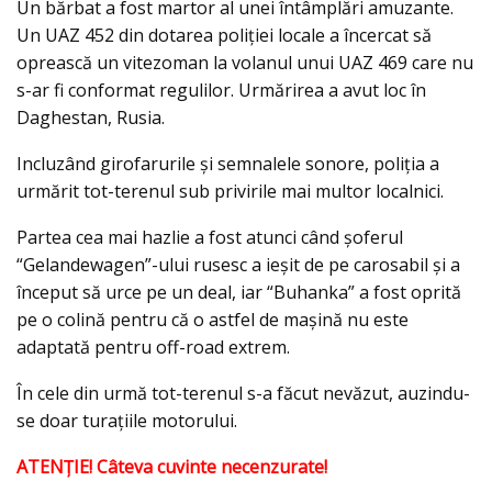
Un bărbat a fost martor al unei întâmplări amuzante.
Un UAZ 452 din dotarea poliţiei locale a încercat să
oprească un vitezoman la volanul unui UAZ 469 care nu
s-ar fi conformat regulilor. Urmărirea a avut loc în
Daghestan, Rusia.
Incluzând girofarurile şi semnalele sonore, poliţia a
urmărit tot-terenul sub privirile mai multor localnici.
Partea cea mai hazlie a fost atunci când şoferul
“Gelandewagen”-ului rusesc a ieşit de pe carosabil şi a
început să urce pe un deal, iar “Buhanka” a fost oprită
pe o colină pentru că o astfel de maşină nu este
adaptată pentru off-road extrem.
În cele din urmă tot-terenul s-a făcut nevăzut, auzindu-
se doar turaţiile motorului.
ATENŢIE! Câteva cuvinte necenzurate!