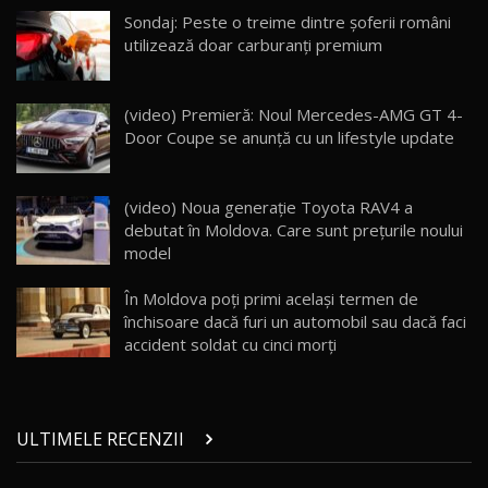
Lynk & Co 01 / Test Drive AutoBlog.MD
Sondaj: Peste o treime dintre șoferii români
25:19
23
utilizează doar carburanți premium
ZEEKR 009: Cel mai Performant și Confortabil
(video) Premieră: Noul Mercedes-AMG GT 4-
Van Electric Testat în Moldova / AutoBlog.MD
24
Door Coupe se anunţă cu un lifestyle update
26:38
Land Rover Defender OCTA Edition One: Cel
(video) Noua generație Toyota RAV4 a
mai Exclusiv și Puternic Defender Testat în
25
32:21
Moldova
debutat în Moldova. Care sunt prețurile noului
model
Porsche 911 Spirit 70 / Test Drive
AutoBlog.MD
26
În Moldova poți primi același termen de
10:57
închisoare dacă furi un automobil sau dacă faci
accident soldat cu cinci morți
Test Drive: Noile modele FENDT! Cum e să
conduci un tractor?!
27
22:49
ULTIMELE RECENZII
Noul Geely Monjaro 2025! Mai ieftin și mai
dotat / Test Drive AutoBlog.MD
28
23:05