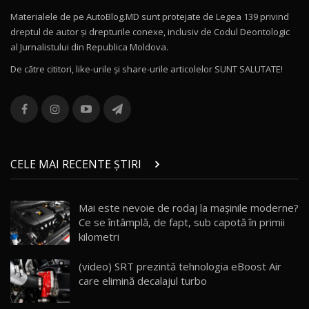
Materialele de pe AutoBlog.MD sunt protejate de Legea 139 privind
dreptul de autor și drepturile conexe, inclusiv de Codul Deontologic
Noul MG HS / Test Drive AutoBlog.MD
al Jurnalistului din Republica Moldova.
16:48
12
De către cititori, like-urile şi share-urile articolelor SUNT SALUTATE!
ROX 01: Test drive cu noul SUV chinezesc care
combină aventura cu luxul / AutoBlog.MD
13
36:08
ZEEKR 9X în Moldova: Am condus gigantul
chinez care face lumea să se întoarcă după el
14
CELE MAI RECENTE ȘTIRI
17:27
/ AutoBlog.MD
Noua Mazda CX-5 / Test Drive AutoBlog.MD
Mai este nevoie de rodaj la mașinile moderne?
14:37
15
Ce se întâmplă, de fapt, sub capotă în primii
kilometri
Cum merge? Škoda Octavia 4×4 DSG facelift //
AutoBlogMD
(video) SRT prezintă tehnologia eBoost Air
16
13:10
care elimină decalajul turbo
Lotus Eletre R / Test Drive AutoBlog.MD