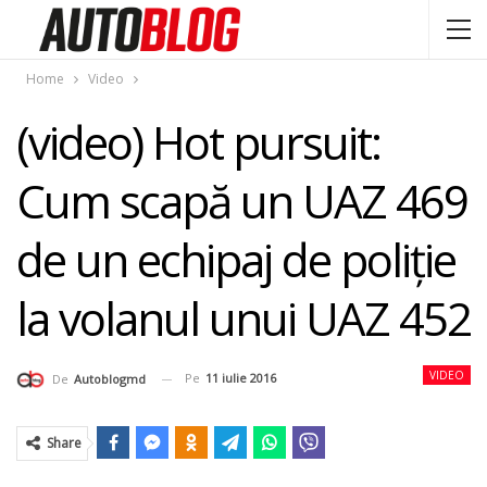
Home
Video
(video) Hot pursuit:
Cum scapă un UAZ 469
de un echipaj de poliţie
la volanul unui UAZ 452
VIDEO
Pe
11 iulie 2016
De
Autoblogmd
Share