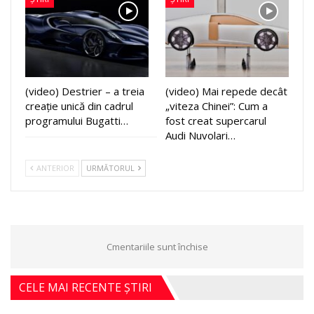
(video) Destrier – a treia
(video) Mai repede decât
creație unică din cadrul
„viteza Chinei”: Cum a
programului Bugatti…
fost creat supercarul
Audi Nuvolari…
ANTERIOR
URMĂTORUL
Cmentariile sunt închise
CELE MAI RECENTE ȘTIRI