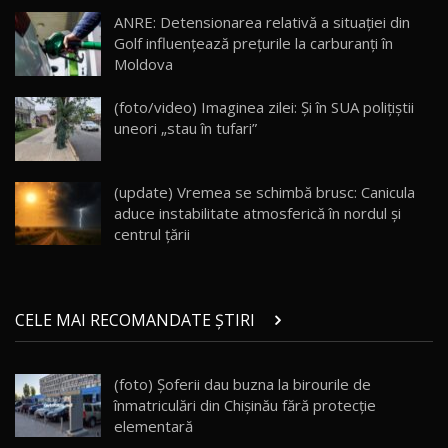
20:06
17
ANRE: Detensionarea relativă a situației din
Golf influențează prețurile la carburanți în
Moldova
Va fi modelul nr.1 BYD în Moldova? BYD Seal U
DM-i / Test Drive AutoBlog.MD
18
(foto/video) Imaginea zilei: Și în SUA polițiștii
30:08
uneori „stau în tufari”
Noul Geely EX5 EM-i care a cucerit Moldova
înainte să ajungă în showroom / Test Drive
19
23:36
AutoBlog.MD
(update) Vremea se schimbă brusc: Canicula
aduce instabilitate atmosferică în nordul și
Noul ZEEKR 7X / Test Drive AutoBlog.MD
centrul țării
29:08
20
Micul BYD Dolphin Surf / Test Drive
CELE MAI RECOMANDATE ȘTIRI
AutoBlog.MD
21
16:59
(foto) Şoferii dau buzna la birourile de
Noua Mazda 6e / Test Drive AutoBlog.MD
înmatriculări din Chişinău fără protecţie
26:59
22
elementară