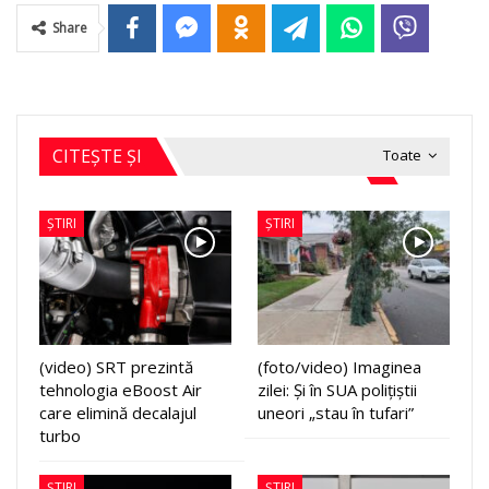
Share
CITEȘTE ȘI
Toate
ȘTIRI
ȘTIRI
(video) SRT prezintă
(foto/video) Imaginea
tehnologia eBoost Air
zilei: Și în SUA polițiștii
care elimină decalajul
uneori „stau în tufari”
turbo
ȘTIRI
ȘTIRI