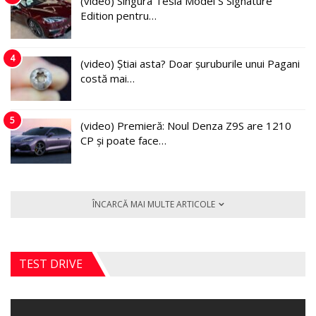
(video) Singura Tesla Model S Signature
Edition pentru…
4
(video) Știai asta? Doar șuruburile unui Pagani
costă mai…
5
(video) Premieră: Noul Denza Z9S are 1210
CP și poate face…
ÎNCARCĂ MAI MULTE ARTICOLE
TEST DRIVE