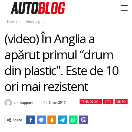
Home
Tehnologii
(video) În Anglia a
apărut primul “drum
din plastic”. Este de 10
ori mai rezistent
TEHNOLOGII
ȘTIRI
VIDEO
Pe
3 mai 2017
De
Support
Share