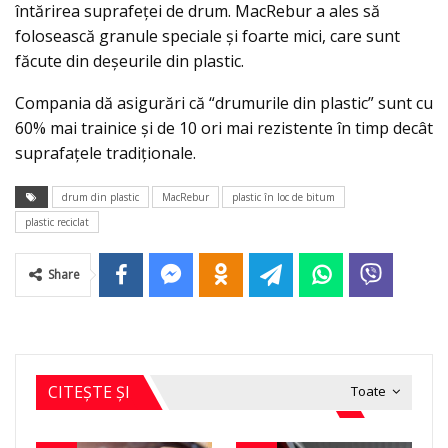
întărirea suprafeţei de drum. MacRebur a ales să
folosească granule speciale şi foarte mici, care sunt
făcute din deşeurile din plastic.
Compania dă asigurări că “drumurile din plastic” sunt cu
60% mai trainice şi de 10 ori mai rezistente în timp decât
suprafaţele tradiţionale.
drum din plastic
MacRebur
plastic în loc de bitum
plastic reciclat
Share
CITEȘTE ȘI
Toate