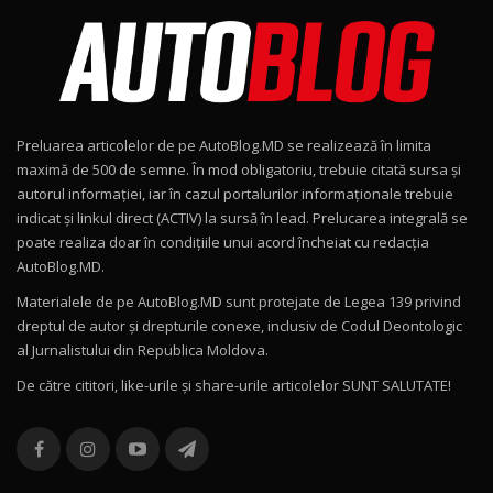
AutoBlog.MD în premieră națională
8
15:08
Noul Geely EX2 / Test Drive AutoBlog.MD
15:22
9
Preluarea articolelor de pe AutoBlog.MD se realizează în limita
Mercedes-AMG E 53 HYBRID 4MATIC+ / Test
maximă de 500 de semne. În mod obligatoriu, trebuie citată sursa și
Drive AutoBlog.MD
10
autorul informației, iar în cazul portalurilor informaționale trebuie
16:27
indicat și linkul direct (ACTIV) la sursă în lead. Prelucarea integrală se
poate realiza doar în condițiile unui acord încheiat cu redacţia
Noul Volvo ES90 / Test Drive AutoBlog.MD
AutoBlog.MD.
27:58
11
Materialele de pe AutoBlog.MD sunt protejate de Legea 139 privind
dreptul de autor și drepturile conexe, inclusiv de Codul Deontologic
Noul MG HS / Test Drive AutoBlog.MD
al Jurnalistului din Republica Moldova.
16:48
12
De către cititori, like-urile şi share-urile articolelor SUNT SALUTATE!
ROX 01: Test drive cu noul SUV chinezesc care
combină aventura cu luxul / AutoBlog.MD
13
36:08