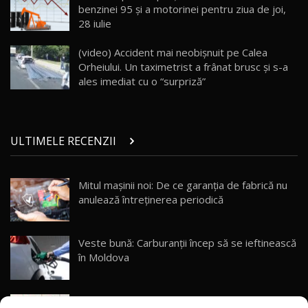
32:21
Moldova
benzinei 95 şi a motorinei pentru ziua de joi,
28 iulie
Porsche 911 Spirit 70 / Test Drive
AutoBlog.MD
26
(video) Accident mai neobişnuit pe Calea
10:57
Orheiului. Un taximetrist a frânat brusc şi s-a
ales imediat cu o “surpriză”
Test Drive: Noile modele FENDT! Cum e să
conduci un tractor?!
27
22:49
ULTIMELE RECENZII
Noul Geely Monjaro 2025! Mai ieftin și mai
dotat / Test Drive AutoBlog.MD
28
23:05
Mitul mașinii noi: De ce garanția de fabrică nu
anulează întreținerea periodică
ZEEKR 9X - PRIMUL TEST DRIVE ÎN ROMÂNĂ!
CUM SE CONDUCE?
29
33:40
Veste bună: Carburanții încep să se ieftinească
Primele impresii despre BYD Seal U DM-i,
în Moldova
Sealion 7 și Seal 5 DM-i / Test Drive
30
10:58
AutoBlog.MD
(foto/video) Avanpremieră netradițională: Noul
Noua Toyota Corolla Cross facelift / Test Drive