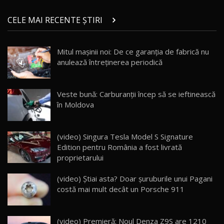
ZEEKR 9X în Moldova: Am condus gigantul
chinez care face lumea să se întoarcă după el
14
CELE MAI RECENTE ȘTIRI
17:27
/ AutoBlog.MD
Noua Mazda CX-5 / Test Drive AutoBlog.MD
Mitul mașinii noi: De ce garanția de fabrică nu
14:37
15
anulează întreținerea periodică
Cum merge? Škoda Octavia 4×4 DSG facelift //
AutoBlogMD
Veste bună: Carburanții încep să se ieftinească
16
13:10
în Moldova
Lotus Eletre R / Test Drive AutoBlog.MD
20:06
17
(video) Singura Tesla Model S Signature
Edition pentru România a fost livrată
proprietarului
Va fi modelul nr.1 BYD în Moldova? BYD Seal U
DM-i / Test Drive AutoBlog.MD
18
(video) Știai asta? Doar șuruburile unui Pagani
30:08
costă mai mult decât un Porsche 911
Noul Geely EX5 EM-i care a cucerit Moldova
înainte să ajungă în showroom / Test Drive
19
23:36
AutoBlog.MD
(video) Premieră: Noul Denza Z9S are 1210