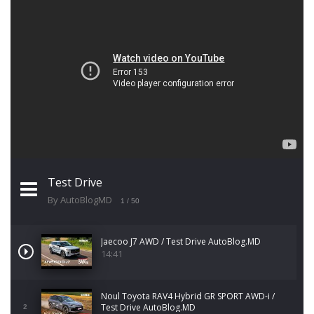
Test Drive
By AutoBlogMD
1
/ 50
Jaecoo J7 AWD / Test Drive AutoBlog.MD
14:41
Noul Toyota RAV4 Hybrid GR SPORT AWD-i /
Test Drive AutoBlog.MD
2