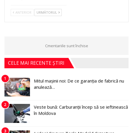
ANTERIOR
URMĂTORUL
Cmentariile sunt închise
CELE MAI RECENTE ȘTIRI
1
Mitul mașinii noi: De ce garanția de fabrică nu
anulează…
2
Veste bună: Carburanții încep să se ieftinească
în Moldova
3