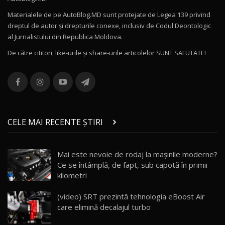
27:58
Materialele de pe AutoBlog.MD sunt protejate de Legea 139 privind
dreptul de autor și drepturile conexe, inclusiv de Codul Deontologic
Noul MG HS / Test Drive AutoBlog.MD
al Jurnalistului din Republica Moldova.
16:48
12
De către cititori, like-urile şi share-urile articolelor SUNT SALUTATE!
ROX 01: Test drive cu noul SUV chinezesc care
combină aventura cu luxul / AutoBlog.MD
13
36:08
ZEEKR 9X în Moldova: Am condus gigantul
chinez care face lumea să se întoarcă după el
14
CELE MAI RECENTE ȘTIRI
17:27
/ AutoBlog.MD
Noua Mazda CX-5 / Test Drive AutoBlog.MD
Mai este nevoie de rodaj la mașinile moderne?
14:37
15
Ce se întâmplă, de fapt, sub capotă în primii
kilometri
Cum merge? Škoda Octavia 4×4 DSG facelift //
AutoBlogMD
(video) SRT prezintă tehnologia eBoost Air
16
13:10
care elimină decalajul turbo