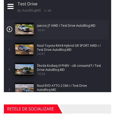
Test Drive
By AutoBlogMD
1
/ 50
Jaecoo J7 AWD / Test Drive AutoBlog.MD
14:41
Noul Toyota RAV4 Hybrid GR SPORT AWD-i /
Test Drive AutoBlog.MD
2
24:41
Škoda Kodiaq iV PHEV - cât consumă?! / Test
Drive AutoBlog.MD
3
10:34
Noul BYD ATTO 2 DM-i / Test Drive
AutoBlog.MD
4
17:35
Noul Mercedes-Benz S-Class facelift (S 580
REȚELE DE SOCIALIZARE
4MATIC V223) / Test Drive AutoBlog.MD
5
27:33