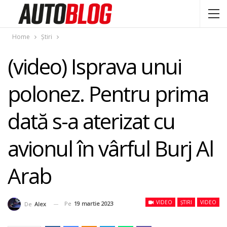
Home
Știri
(video) Isprava unui
polonez. Pentru prima
dată s-a aterizat cu
avionul în vârful Burj Al
Arab
VIDEO
ȘTIRI
VIDEO
Pe
19 martie 2023
De
Alex