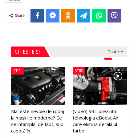
Share
CITEȘTE ȘI
Toate
ȘTIRI
ȘTIRI
Mai este nevoie de rodaj
(video) SRT prezintă
la mașinile moderne? Ce
tehnologia eBoost Air
se întâmplă, de fapt, sub
care elimină decalajul
capotă în…
turbo