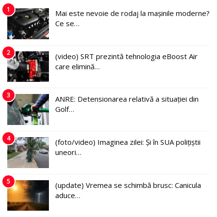
1
Mai este nevoie de rodaj la mașinile moderne?
Ce se…
2
(video) SRT prezintă tehnologia eBoost Air
care elimină…
3
ANRE: Detensionarea relativă a situației din
Golf…
4
(foto/video) Imaginea zilei: Și în SUA polițiștii
uneori…
5
(update) Vremea se schimbă brusc: Canicula
aduce…