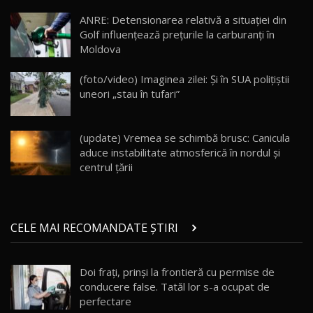
Lotus Eletre R / Test Drive AutoBlog.MD
20:06
17
ANRE: Detensionarea relativă a situației din
Golf influențează prețurile la carburanți în
Moldova
Va fi modelul nr.1 BYD în Moldova? BYD Seal U
DM-i / Test Drive AutoBlog.MD
18
(foto/video) Imaginea zilei: Și în SUA polițiștii
30:08
uneori „stau în tufari”
Noul Geely EX5 EM-i care a cucerit Moldova
înainte să ajungă în showroom / Test Drive
19
23:36
AutoBlog.MD
(update) Vremea se schimbă brusc: Canicula
aduce instabilitate atmosferică în nordul și
Noul ZEEKR 7X / Test Drive AutoBlog.MD
centrul țării
29:08
20
Micul BYD Dolphin Surf / Test Drive
CELE MAI RECOMANDATE ȘTIRI
AutoBlog.MD
21
16:59
Doi fraţi, prinşi la frontieră cu permise de
Noua Mazda 6e / Test Drive AutoBlog.MD
conducere false. Tatăl lor s-a ocupat de
26:59
22
perfectare