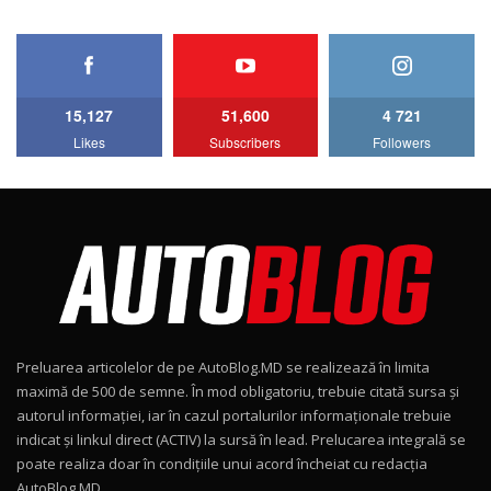
HAVAL H5 / Test Drive AutoBlog.MD
11:58
6
15,127
51,600
4 721
Lotus Emira Turbo SE / Test Drive
Likes
Subscribers
Followers
AutoBlog.MD
7
24:06
Noul Škoda Kodiaq RS / Test Drive
AutoBlog.MD în premieră națională
8
15:08
Noul Geely EX2 / Test Drive AutoBlog.MD
15:22
9
Preluarea articolelor de pe AutoBlog.MD se realizează în limita
Mercedes-AMG E 53 HYBRID 4MATIC+ / Test
maximă de 500 de semne. În mod obligatoriu, trebuie citată sursa și
Drive AutoBlog.MD
10
autorul informației, iar în cazul portalurilor informaționale trebuie
16:27
indicat și linkul direct (ACTIV) la sursă în lead. Prelucarea integrală se
poate realiza doar în condițiile unui acord încheiat cu redacţia
Noul Volvo ES90 / Test Drive AutoBlog.MD
AutoBlog.MD.
11