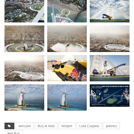
aterizare
Burj Al Arab
heliport
Luke Czepiela
polonez
Red Bull