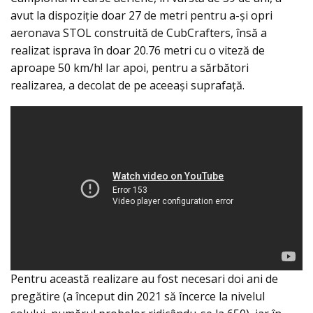
avut la dispoziție doar 27 de metri pentru a-și opri
aeronava STOL construită de CubCrafters, însă a
realizat isprava în doar 20.76 metri cu o viteză de
aproape 50 km/h! Iar apoi, pentru a sărbători
realizarea, a decolat de pe aceeași suprafaţă.
Pentru această realizare au fost necesari doi ani de
pregătire (a început din 2021 să încerce la nivelul