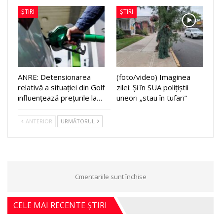
ȘTIRI
ȘTIRI
ANRE: Detensionarea
(foto/video) Imaginea
relativă a situației din Golf
zilei: Și în SUA polițiștii
influențează prețurile la…
uneori „stau în tufari”
ANTERIOR
URMĂTORUL
Cmentariile sunt închise
CELE MAI RECENTE ȘTIRI