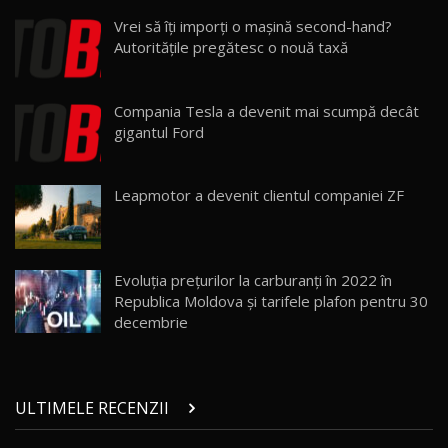
Lynk & Co 01 / Test Drive AutoBlog.MD
Vrei să îţi imporţi o maşină second-hand?
25:19
23
Autorităţile pregătesc o nouă taxă
ZEEKR 009: Cel mai Performant și Confortabil
Compania Tesla a devenit mai scumpă decât
Van Electric Testat în Moldova / AutoBlog.MD
24
gigantul Ford
26:38
Land Rover Defender OCTA Edition One: Cel
Leapmotor a devenit clientul companiei ZF
mai Exclusiv și Puternic Defender Testat în
25
32:21
Moldova
Porsche 911 Spirit 70 / Test Drive
AutoBlog.MD
26
Evoluția prețurilor la carburanți în 2022 în
10:57
Republica Moldova şi tarifele plafon pentru 30
decembrie
Test Drive: Noile modele FENDT! Cum e să
conduci un tractor?!
27
22:49
ULTIMELE RECENZII
Noul Geely Monjaro 2025! Mai ieftin și mai
dotat / Test Drive AutoBlog.MD
28
23:05