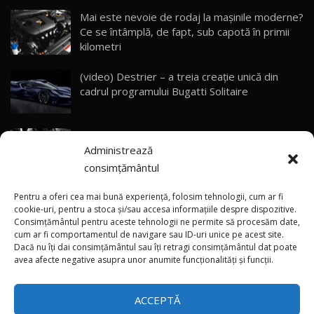
Mai este nevoie de rodaj la mașinile moderne?
Ce se întâmplă, de fapt, sub capotă în primii
ZEEKR 9X - PRIMUL TEST DRIVE ÎN ROMÂNĂ!
CUM SE CONDUCE?
29
kilometri
33:40
(video) Destrier – a treia creație unică din
Primele impresii despre BYD Seal U DM-i,
cadrul programului Bugatti Solitaire
Sealion 7 și Seal 5 DM-i / Test Drive
30
10:58
AutoBlog.MD
(video) SRT prezintă tehnologia eBoost Air
Noua Toyota Corolla Cross facelift / Test Drive
Administrează
care elimină decalajul turbo
AutoBlog.MD
31
13:56
consimțământul
ANRE: Detensionarea relativă a situației din
Noul Volvo EX90 / Test Drive AutoBlog.MD
Pentru a oferi cea mai bună experiență, folosim tehnologii, cum ar fi
32:06
32
Golf influențează prețurile la carburanți în
cookie-uri, pentru a stoca și/sau accesa informațiile despre dispozitive.
Consimțământul pentru aceste tehnologii ne permite să procesăm date,
Moldova
cum ar fi comportamentul de navigare sau ID-uri unice pe acest site.
Dacă nu îți dai consimțământul sau îți retragi consimțământul dat poate
×
MG RX5 - își merită banii? / Test Drive
(foto/video) Imaginea zilei: Și în SUA polițiștii
avea afecte negative asupra unor anumite funcționalități și funcții.
AutoBlog.MD
33
uneori „stau în tufari”
18:51
ACCEPTĂ
Noul DACIA DUSTER DIESEL! Primul test drive în