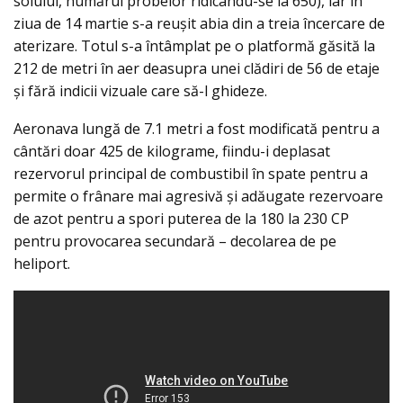
solului, numărul probelor ridicându-se la 650), iar în
ziua de 14 martie s-a reuşit abia din a treia încercare de
aterizare. Totul s-a întâmplat pe o platformă găsită la
212 de metri în aer deasupra unei clădiri de 56 de etaje
și fără indicii vizuale care să-l ghideze.
Aeronava lungă de 7.1 metri a fost modificată pentru a
cântări doar 425 de kilograme, fiindu-i deplasat
rezervorul principal de combustibil în spate pentru a
permite o frânare mai agresivă și adăugate rezervoare
de azot pentru a spori puterea de la 180 la 230 CP
pentru provocarea secundară – decolarea de pe
heliport.