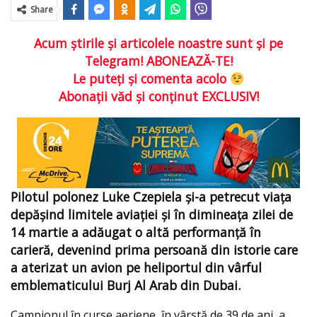
Share
Acum ştirile şi articolele noastre sunt şi pe
Telegram! ABONEAZĂ-TE!
Le puteţi şi comenta acolo
Abonaţii văd şi conţinut EXCLUSIV!
Pilotul polonez Luke Czepiela și-a petrecut viața
depășind limitele aviației și în dimineața zilei de
14 martie a adăugat o altă performanță în
carieră, devenind prima persoană din istorie care
a aterizat un avion pe heliportul din vârful
emblematicului Burj Al Arab din Dubai.
Campionul în curse aeriene, în vârstă de 39 de ani, a