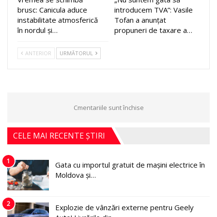
brusc: Canicula aduce
introducem TVA”: Vasile
instabilitate atmosferică
Tofan a anunțat
în nordul și…
propuneri de taxare a…
ANTERIOR
URMĂTORUL
Cmentariile sunt închise
CELE MAI RECENTE ȘTIRI
1
Gata cu importul gratuit de mașini electrice în
Moldova și…
2
Explozie de vânzări externe pentru Geely