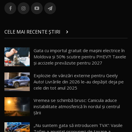
ROX 01: Test drive cu noul SUV chinezesc care
combină aventura cu luxul / AutoBlog.MD
13
36:08
ZEEKR 9X în Moldova: Am condus gigantul
chinez care face lumea să se întoarcă după el
14
CELE MAI RECENTE ȘTIRI
17:27
/ AutoBlog.MD
Noua Mazda CX-5 / Test Drive AutoBlog.MD
Gata cu importul gratuit de mașini electrice în
14:37
15
Moldova și 50% scutire pentru PHEV?! Taxele
și accizele prevăzute pentru 2027
Cum merge? Škoda Octavia 4×4 DSG facelift //
AutoBlogMD
Explozie de vânzări externe pentru Geely
16
13:10
Auto! Livrările din 2026 le-au depășit deja pe
cele din tot anul 2025
Lotus Eletre R / Test Drive AutoBlog.MD
20:06
17
Vremea se schimbă brusc: Canicula aduce
instabilitate atmosferică în nordul și centrul
țării
Va fi modelul nr.1 BYD în Moldova? BYD Seal U
DM-i / Test Drive AutoBlog.MD
18
„Nu suntem gata să introducem TVA”: Vasile
30:08
Tofan a anunțat propuneri de taxare a