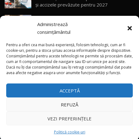
Sealion 7 și Seal 5 DM-i / Test Drive
30
și accizele prevăzute pentru 2027
10:58
AutoBlog.MD
Explozie de vânzări externe pentru Geely
Noua Toyota Corolla Cross facelift / Test Drive
Administrează
Auto! Livrările din 2026 le-au depășit deja pe
AutoBlog.MD
31
13:56
cele din tot anul 2025
consimțământul
Vremea se schimbă brusc: Canicula aduce
Noul Volvo EX90 / Test Drive AutoBlog.MD
Pentru a oferi cea mai bună experiență, folosim tehnologii, cum ar fi
32:06
32
instabilitate atmosferică în nordul și centrul
cookie-uri, pentru a stoca și/sau accesa informațiile despre dispozitive.
Consimțământul pentru aceste tehnologii ne permite să procesăm date,
țării
cum ar fi comportamentul de navigare sau ID-uri unice pe acest site.
Dacă nu îți dai consimțământul sau îți retragi consimțământul dat poate
×
MG RX5 - își merită banii? / Test Drive
„Nu suntem gata să introducem TVA”: Vasile
avea afecte negative asupra unor anumite funcționalități și funcții.
AutoBlog.MD
33
Tofan a anunțat propuneri de taxare a
18:51
automobilelor din 2027
ACCEPTĂ
Noul DACIA DUSTER DIESEL! Primul test drive în
română
34
15:39
REFUZĂ
Toate drepturile rezervate © 2026
Noul Mercedes-Benz E 350 e - cât consumă?! /
VEZI PREFERINȚELE
Test Drive AutoBlog.MD
35
26:49
Autoblog
Developed by
Politică cookie-uri