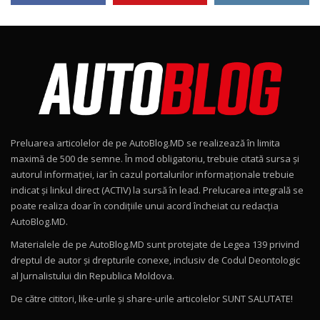
AutoBlog.MD
24:06
Noul Škoda Kodiaq RS / Test Drive
AutoBlog.MD în premieră națională
8
15:08
Noul Geely EX2 / Test Drive AutoBlog.MD
15:22
9
Preluarea articolelor de pe AutoBlog.MD se realizează în limita
Mercedes-AMG E 53 HYBRID 4MATIC+ / Test
maximă de 500 de semne. În mod obligatoriu, trebuie citată sursa și
Drive AutoBlog.MD
10
autorul informației, iar în cazul portalurilor informaționale trebuie
16:27
indicat și linkul direct (ACTIV) la sursă în lead. Prelucarea integrală se
poate realiza doar în condițiile unui acord încheiat cu redacţia
Noul Volvo ES90 / Test Drive AutoBlog.MD
AutoBlog.MD.
27:58
11
Materialele de pe AutoBlog.MD sunt protejate de Legea 139 privind
dreptul de autor și drepturile conexe, inclusiv de Codul Deontologic
Noul MG HS / Test Drive AutoBlog.MD
al Jurnalistului din Republica Moldova.
16:48
12
De către cititori, like-urile şi share-urile articolelor SUNT SALUTATE!