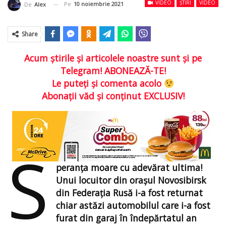
VIDEO
ȘTIRI
VIDEO
Pe
10 noiembrie 2021
De
Alex
Share
Acum ştirile şi articolele noastre sunt şi pe
Telegram! ABONEAZĂ-TE!
Le puteţi şi comenta acolo
Abonaţii văd şi conţinut EXCLUSIV!
S
peranţa moare cu adevărat ultima!
Unui locuitor din oraşul Novosibirsk
din Federaţia Rusă i-a fost returnat
chiar astăzi automobilul care i-a fost
furat din garaj în îndepărtatul an