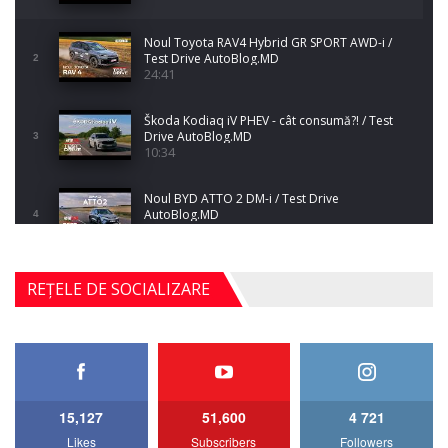
Noul Toyota RAV4 Hybrid GR SPORT AWD-i /
Test Drive AutoBlog.MD
2
24:41
Škoda Kodiaq iV PHEV - cât consumă?! / Test
Drive AutoBlog.MD
3
10:34
Noul BYD ATTO 2 DM-i / Test Drive
AutoBlog.MD
4
17:35
Noul Mercedes-Benz S-Class facelift (S 580
REȚELE DE SOCIALIZARE
4MATIC V223) / Test Drive AutoBlog.MD
5
27:33
HAVAL H5 / Test Drive AutoBlog.MD
11:58
6
15,127
51,600
4 721
Lotus Emira Turbo SE / Test Drive
Likes
Subscribers
Followers
7