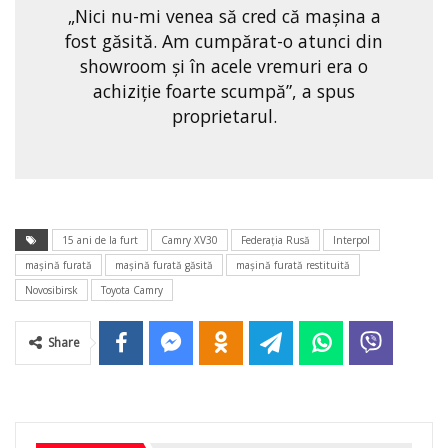
„Nici nu-mi venea să cred că mașina a
fost găsită. Am cumpărat-o atunci din
showroom şi în acele vremuri era o
achiziție foarte scumpă”, a spus
proprietarul.
15 ani de la furt
Camry XV30
Federaţia Rusă
Interpol
maşină furată
maşină furată găsită
maşină furată restituită
Novosibirsk
Toyota Camry
Share