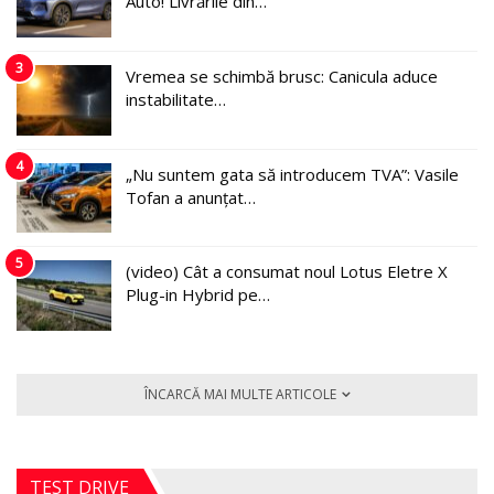
Auto! Livrările din…
3
Vremea se schimbă brusc: Canicula aduce
instabilitate…
4
„Nu suntem gata să introducem TVA”: Vasile
Tofan a anunțat…
5
(video) Cât a consumat noul Lotus Eletre X
Plug-in Hybrid pe…
ÎNCARCĂ MAI MULTE ARTICOLE
TEST DRIVE