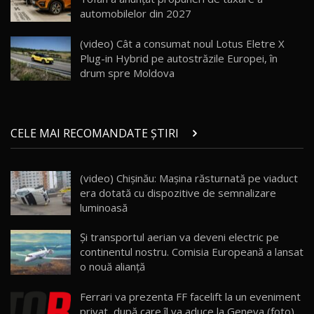
automobilelor din 2027
Noul Geely EX5 EM-i care a cucerit Moldova
înainte să ajungă în showroom / Test Drive
19
23:36
AutoBlog.MD
(video) Cât a consumat noul Lotus Eletre X
Plug-in Hybrid pe autostrăzile Europei, în
Noul ZEEKR 7X / Test Drive AutoBlog.MD
drum spre Moldova
29:08
20
Micul BYD Dolphin Surf / Test Drive
CELE MAI RECOMANDATE ȘTIRI
AutoBlog.MD
21
16:59
(video) Chişinău: Maşina răsturnată pe viaduct
Noua Mazda 6e / Test Drive AutoBlog.MD
era dotată cu dispozitive de semnalizare
26:59
22
luminoasă
Lynk & Co 01 / Test Drive AutoBlog.MD
Şi transportul aerian va deveni electric pe
25:19
23
continentul nostru. Comisia Europeană a lansat
o nouă alianţă
ZEEKR 009: Cel mai Performant și Confortabil
Ferrari va prezenta FF facelift la un eveniment
Van Electric Testat în Moldova / AutoBlog.MD
24
privat, după care îl va aduce la Geneva (foto)
26:38