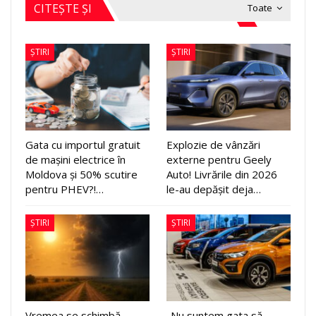
CITEȘTE ȘI
Toate
ȘTIRI
ȘTIRI
Gata cu importul gratuit
Explozie de vânzări
de mașini electrice în
externe pentru Geely
Moldova și 50% scutire
Auto! Livrările din 2026
pentru PHEV?!…
le-au depășit deja…
ȘTIRI
ȘTIRI
Vremea se schimbă
„Nu suntem gata să