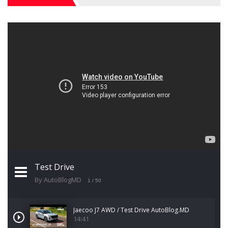
Test Drive
By AutoBlogMD
1
/ 50
Jaecoo J7 AWD / Test Drive AutoBlog.MD
14:41