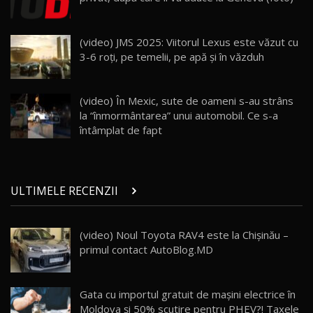
Land Rover Defender OCTA Edition One: Cel
(video) JMS 2025: Viitorul Lexus este văzut cu
mai Exclusiv și Puternic Defender Testat în
25
32:21
Moldova
3-6 roți, pe temelii, pe apă și în văzduh
Porsche 911 Spirit 70 / Test Drive
AutoBlog.MD
26
(video) În Mexic, sute de oameni s-au strâns
10:57
la “înmormântarea” unui automobil. Ce s-a
întâmplat de fapt
Test Drive: Noile modele FENDT! Cum e să
conduci un tractor?!
27
22:49
ULTIMELE RECENZII
Noul Geely Monjaro 2025! Mai ieftin și mai
dotat / Test Drive AutoBlog.MD
28
23:05
(video) Noul Toyota RAV4 este la Chișinău –
primul contact AutoBlog.MD
ZEEKR 9X - PRIMUL TEST DRIVE ÎN ROMÂNĂ!
CUM SE CONDUCE?
29
33:40
Gata cu importul gratuit de mașini electrice în
Primele impresii despre BYD Seal U DM-i,
Moldova și 50% scutire pentru PHEV?! Taxele