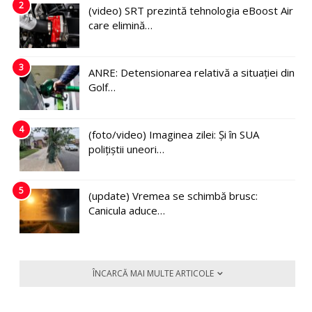
2
(video) SRT prezintă tehnologia eBoost Air
care elimină…
3
ANRE: Detensionarea relativă a situației din
Golf…
4
(foto/video) Imaginea zilei: Și în SUA
polițiștii uneori…
5
(update) Vremea se schimbă brusc:
Canicula aduce…
ÎNCARCĂ MAI MULTE ARTICOLE