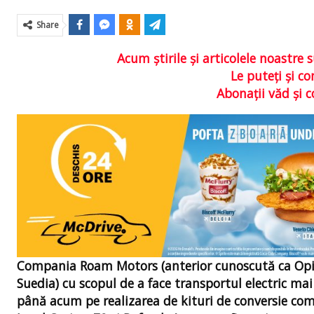
Share
Acum ştirile şi articolele noastr
Le puteţi şi 
Abonaţii văd şi 
Compania Roam Motors (anterior cunoscută ca Opibus
Suedia) cu scopul de a face transportul electric ma
până acum pe realizarea de kituri de conversie comp