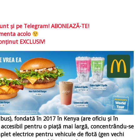
e sunt şi pe Telegram! ABONEAZĂ-TE!
comenta acolo
conţinut EXCLUSIV!
), fondată în 2017 în Kenya (are oficiu şi în
i accesibil pentru o piață mai largă, concentrându-se
let electrice pentru vehicule de flotă (gen vechi