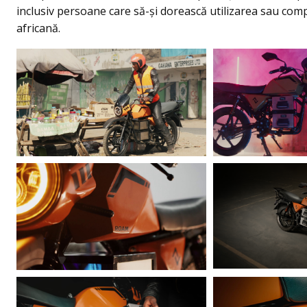
inclusiv persoane care să-şi dorească utilizarea sau comp
africană.