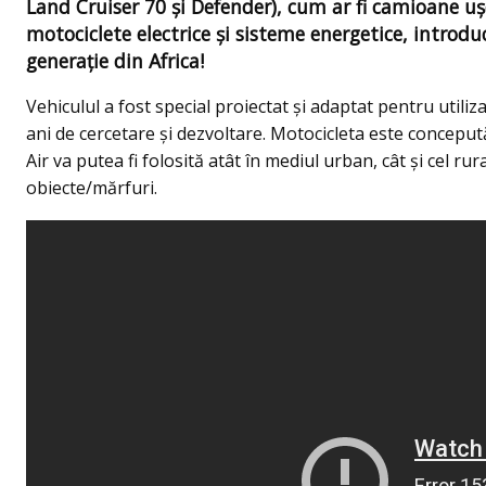
Land Cruiser 70 şi Defender), cum ar fi camioane uș
motociclete electrice și sisteme energetice, introdu
generație din Africa!
Vehiculul a fost special proiectat şi adaptat pentru utili
ani de cercetare şi dezvoltare. Motocicleta este conceput
Air va putea fi folosită atât în mediul urban, cât şi cel ru
obiecte/mărfuri.