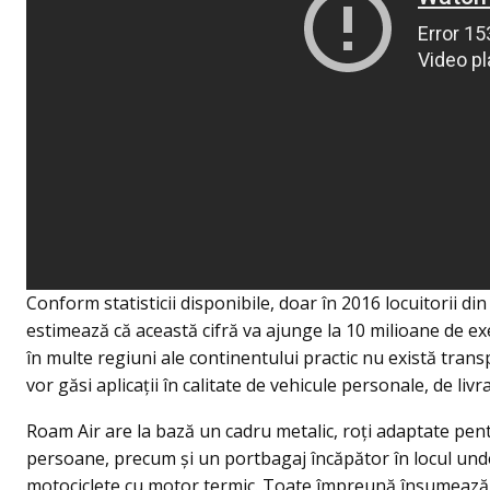
Conform statisticii disponibile, doar în 2016 locuitorii din
estimează că această cifră va ajunge la 10 milioane de exe
în multe regiuni ale continentului practic nu există transp
vor găsi aplicații în calitate de vehicule personale, de livr
Roam Air are la bază un cadru metalic, roți adaptate pe
persoane, precum și un portbagaj încăpător în locul und
motociclete cu motor termic. Toate împreună însumează 