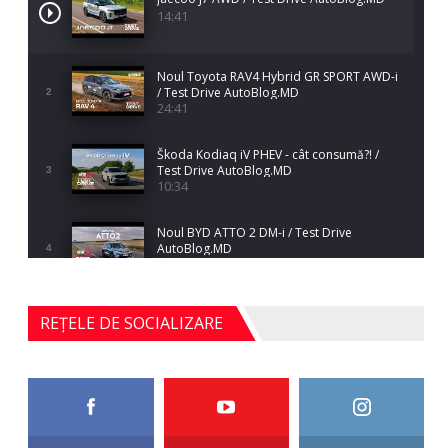
14:41
Noul Toyota RAV4 Hybrid GR SPORT AWD-i
/ Test Drive AutoBlog.MD
2
24:41
Škoda Kodiaq iV PHEV - cât consumă?! /
Test Drive AutoBlog.MD
3
10:34
Noul BYD ATTO 2 DM-i / Test Drive
AutoBlog.MD
4
17:35
Noul Mercedes-Benz S-Class facelift (S 580
REȚELE DE SOCIALIZARE
4MATIC V223) / Test Drive AutoBlog.MD
5
27:33
HAVAL H5 / Test Drive AutoBlog.MD
11:58
6