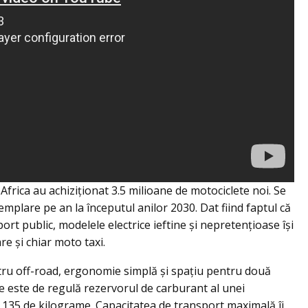
 Africa au achiziționat 3.5 milioane de motociclete noi. Se
mplare pe an la începutul anilor 2030. Dat fiind faptul că
ort public, modelele electrice ieftine și nepretențioase își
are și chiar moto taxi.
ntru off-road, ergonomie simplă și spațiu pentru două
e este de regulă rezervorul de carburant al unei
135 de kilograme. Capacitatea de transport maximală îi