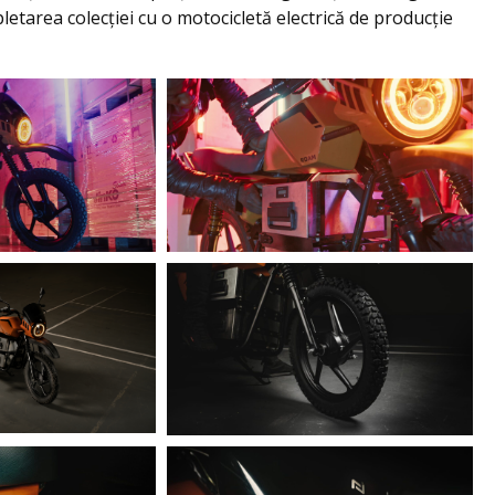
letarea colecţiei cu o motocicletă electrică de producţie