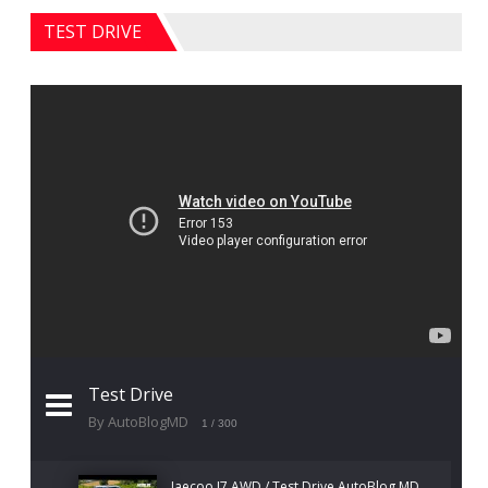
TEST DRIVE
Test Drive
By AutoBlogMD
1
/ 300
Jaecoo J7 AWD / Test Drive AutoBlog.MD