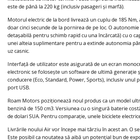
este de până la 220 kg (inclusiv pasageri și marfă).
Motorul electric de la bord livrează un cuplu de 185 Nm,
doar cinci secunde de la pornirea de pe loc. O autonomie 
detaşabilă pentru schimb rapid cu una încărcată) cu o ca
unei alteia suplimentare pentru a extinde autonomia până 
uz casnic.
Interfață de utilizator este asigurată de un ecran monocr
electronic se folosește un software de ultimă generație și
conducere (Eco, Standard, Power, Sports), inclusiv unul 
port USB.
Roam Motors poziționează noul produs ca un model ultra
benzină de 150 cm3. Versiunea cu o singură baterie costă 
de dolari SUA. Pentru comparaţie, unele biciclete electri
Livrările noului Air vor începe mai târziu în acest an. O se
Este posibil ca noutatea să aibă un potențial bun de expo