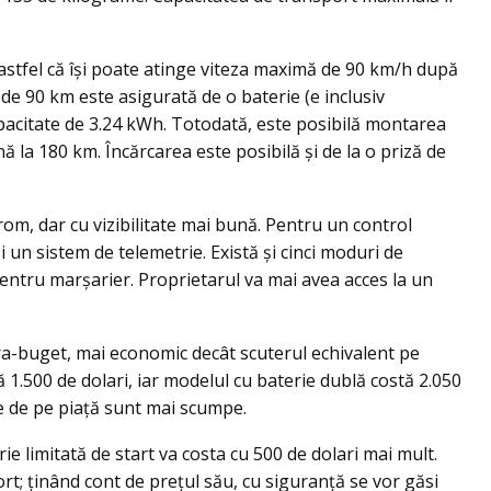
 astfel că îşi poate atinge viteza maximă de 90 km/h după
de 90 km este asigurată de o baterie (e inclusiv
pacitate de 3.24 kWh. Totodată, este posibilă montarea
la 180 km. Încărcarea este posibilă şi de la o priză de
om, dar cu vizibilitate mai bună. Pentru un control
 un sistem de telemetrie. Există şi cinci moduri de
pentru marşarier. Proprietarul va mai avea acces la un
-buget, mai economic decât scuterul echivalent pe
1.500 de dolari, iar modelul cu baterie dublă costă 2.050
ce de pe piaţă sunt mai scumpe.
rie limitată de start va costa cu 500 de dolari mai mult.
rt; ținând cont de prețul său, cu siguranță se vor găsi