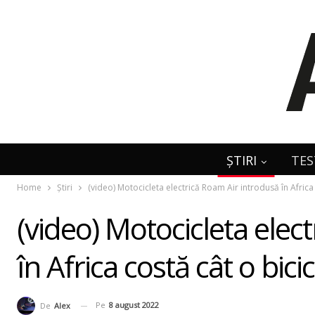
ȘTIRI
TES
Home
Știri
(video) Motocicleta electrică Roam Air introdusă în Africa 
(video) Motocicleta elec
în Africa costă cât o bicic
Pe
8 august 2022
De
Alex