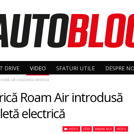
T DRIVE
VIDEO
SFATURI UTILE
DESPRE NO
costă cât o bicicletă electrică
trică Roam Air introdusă
letă electrică
VIDEO
ȘTIRI
MAȘINI NOI
VIDEO