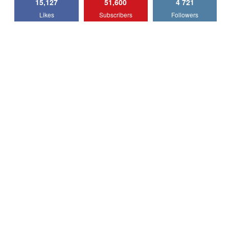
15,127
51,600
4 721
Lotus Emira Turbo SE / Test Drive
Likes
Subscribers
Followers
AutoBlog.MD
7
24:06
Noul Škoda Kodiaq RS / Test Drive
AutoBlog.MD în premieră națională
8
15:08
Noul Geely EX2 / Test Drive AutoBlog.MD
15:22
9
Mercedes-AMG E 53 HYBRID 4MATIC+ /
Test Drive AutoBlog.MD
10
16:27
Noul Volvo ES90 / Test Drive AutoBlog.MD
27:58
11
Noul MG HS / Test Drive AutoBlog.MD
16:48
12