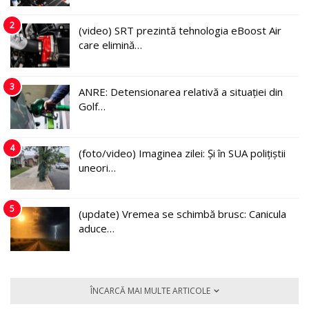
2
(video) SRT prezintă tehnologia eBoost Air
care elimină…
3
ANRE: Detensionarea relativă a situației din
Golf…
4
(foto/video) Imaginea zilei: Și în SUA polițiștii
uneori…
5
(update) Vremea se schimbă brusc: Canicula
aduce…
ÎNCARCĂ MAI MULTE ARTICOLE