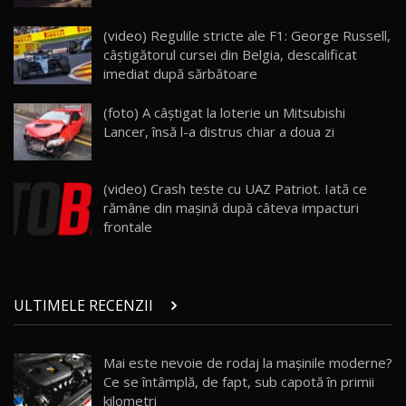
ZEEKR 009: Cel mai Performant și Confortabil
(video) Regulile stricte ale F1: George Russell,
Van Electric Testat în Moldova / AutoBlog.MD
24
câștigătorul cursei din Belgia, descalificat
26:38
imediat după sărbătoare
Land Rover Defender OCTA Edition One: Cel
(foto) A câștigat la loterie un Mitsubishi
mai Exclusiv și Puternic Defender Testat în
25
32:21
Moldova
Lancer, însă l-a distrus chiar a doua zi
Porsche 911 Spirit 70 / Test Drive
AutoBlog.MD
26
(video) Crash teste cu UAZ Patriot. Iată ce
10:57
rămâne din maşină după câteva impacturi
frontale
Test Drive: Noile modele FENDT! Cum e să
conduci un tractor?!
27
22:49
ULTIMELE RECENZII
Noul Geely Monjaro 2025! Mai ieftin și mai
dotat / Test Drive AutoBlog.MD
28
23:05
Mai este nevoie de rodaj la mașinile moderne?
Ce se întâmplă, de fapt, sub capotă în primii
ZEEKR 9X - PRIMUL TEST DRIVE ÎN ROMÂNĂ!
CUM SE CONDUCE?
29
kilometri