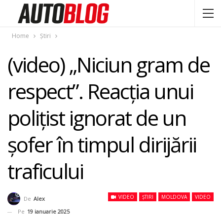
Home
Știri
(video) „Niciun gram de
respect”. Reacția unui
polițist ignorat de un
șofer în timpul dirijării
traficului
VIDEO
ȘTIRI
MOLDOVA
VIDEO
De
Alex
Pe
19 ianuarie 2025