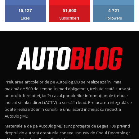
15,127
51,600
4 721
Lotus Emira Turbo SE / Test Drive
Likes
Subscribers
Followers
AutoBlog.MD
7
24:06
Noul Škoda Kodiaq RS / Test Drive
AutoBlog.MD în premieră națională
8
15:08
Noul Geely EX2 / Test Drive AutoBlog.MD
15:22
9
Preluarea articolelor de pe AutoBlog.MD se realizează în limita
Mercedes-AMG E 53 HYBRID 4MATIC+ / Test
maximă de 500 de semne. În mod obligatoriu, trebuie citată sursa și
Drive AutoBlog.MD
10
autorul informației, iar în cazul portalurilor informaționale trebuie
16:27
indicat și linkul direct (ACTIV) la sursă în lead. Prelucarea integrală se
poate realiza doar în condițiile unui acord încheiat cu redacţia
Noul Volvo ES90 / Test Drive AutoBlog.MD
AutoBlog.MD.
27:58
11
Materialele de pe AutoBlog.MD sunt protejate de Legea 139 privind
dreptul de autor și drepturile conexe, inclusiv de Codul Deontologic
Noul MG HS / Test Drive AutoBlog.MD