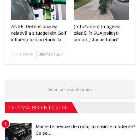
ANRE: Detensionarea
(foto/video) Imaginea
relativă a situației din Golf
zilei: Și în SUA polițiștii
influențează prețurile la…
uneori „stau în tufari”
ANTERIOR
URMĂTORUL
Cmentariile sunt închise
CELE MAI RECENTE ȘTIRI
1
Mai este nevoie de rodaj la mașinile moderne?
Ce se…