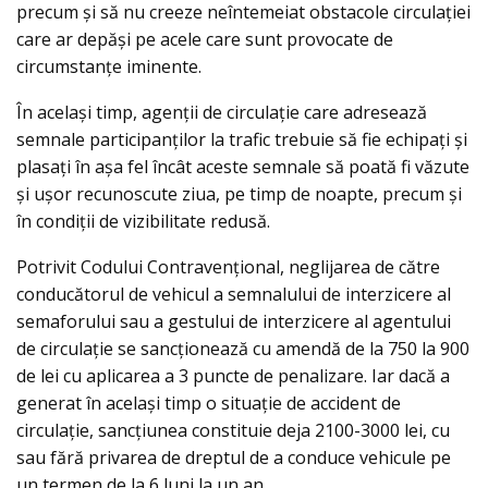
precum şi să nu creeze neîntemeiat obstacole circulaţiei
care ar depăşi pe acele care sunt provocate de
circumstanţe iminente.
În același timp, agenţii de circulaţie care adresează
semnale participanţilor la trafic trebuie să fie echipaţi şi
plasaţi în aşa fel încât aceste semnale să poată fi văzute
şi uşor recunoscute ziua, pe timp de noapte, precum şi
în condiţii de vizibilitate redusă.
Potrivit Codului Contravențional, neglijarea de către
conducătorul de vehicul a semnalului de interzicere al
semaforului sau a gestului de interzicere al agentului
de circulaţie se sancţionează cu amendă de la 750 la 900
de lei cu aplicarea a 3 puncte de penalizare. Iar dacă a
generat în același timp o situaţie de accident de
circulaţie, sancțiunea constituie deja 2100-3000 lei, cu
sau fără privarea de dreptul de a conduce vehicule pe
un termen de la 6 luni la un an.