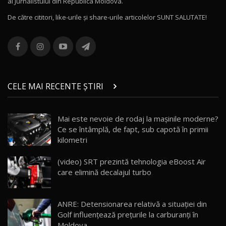
al Jurnalistului din Republica Moldova.
16:48
12
De către cititori, like-urile şi share-urile articolelor SUNT SALUTATE!
ROX 01: Test drive cu noul SUV chinezesc care
combină aventura cu luxul / AutoBlog.MD
13
36:08
ZEEKR 9X în Moldova: Am condus gigantul
chinez care face lumea să se întoarcă după el
14
CELE MAI RECENTE ȘTIRI
17:27
/ AutoBlog.MD
Noua Mazda CX-5 / Test Drive AutoBlog.MD
Mai este nevoie de rodaj la mașinile moderne?
14:37
15
Ce se întâmplă, de fapt, sub capotă în primii
kilometri
Cum merge? Škoda Octavia 4×4 DSG facelift //
AutoBlogMD
(video) SRT prezintă tehnologia eBoost Air
16
13:10
care elimină decalajul turbo
Lotus Eletre R / Test Drive AutoBlog.MD
20:06
17
ANRE: Detensionarea relativă a situației din
Golf influențează prețurile la carburanți în
Moldova