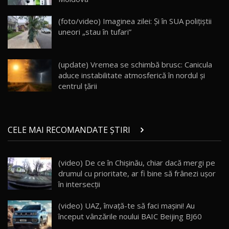
Va fi modelul nr.1 BYD în Moldova? BYD Seal U
DM-i / Test Drive AutoBlog.MD
18
(foto/video) Imaginea zilei: Și în SUA polițiștii
30:08
uneori „stau în tufari”
Noul Geely EX5 EM-i care a cucerit Moldova
înainte să ajungă în showroom / Test Drive
19
23:36
AutoBlog.MD
(update) Vremea se schimbă brusc: Canicula
aduce instabilitate atmosferică în nordul și
Noul ZEEKR 7X / Test Drive AutoBlog.MD
centrul țării
29:08
20
Micul BYD Dolphin Surf / Test Drive
CELE MAI RECOMANDATE ȘTIRI
AutoBlog.MD
21
16:59
(video) De ce în Chişinău, chiar dacă mergi pe
Noua Mazda 6e / Test Drive AutoBlog.MD
drumul cu prioritate, ar fi bine să frânezi uşor
26:59
22
în intersecţii
Lynk & Co 01 / Test Drive AutoBlog.MD
(video) UAZ, învață-te să faci maşini! Au
25:19
23
început vânzările noului BAIC Beijing BJ60