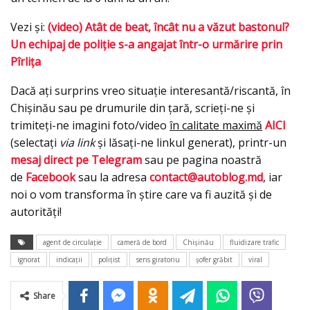
Vezi și:
(video) Atât de beat, încât nu a văzut bastonul?
Un echipaj de poliție s-a angajat într-o urmărire prin
Pîrlița
Dacă ați surprins vreo situație interesantă/riscantă, în
Chișinău sau pe drumurile din țară, scrieți-ne și
trimiteți-ne imagini foto/video
în calitate maximă
AICI
(selectați
via link
și lăsați-ne linkul generat), printr-un
mesaj direct pe Telegram
sau pe pagina noastră
de
Facebook
sau la adresa
contact@autoblog.md
, iar
noi o vom transforma în știre care va fi auzită și de
autorități!
agent de circulație
cameră de bord
Chișinău
fluidizare trafic
ignorat
indicații
polițist
sens giratoriu
șofer grăbit
viral
Share