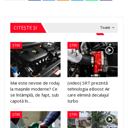
CITEȘTE ȘI
Toate
ȘTIRI
ȘTIRI
Mai este nevoie de rodaj
(video) SRT prezintă
la mașinile moderne? Ce
tehnologia eBoost Air
se întâmplă, de fapt, sub
care elimină decalajul
capotă în…
turbo
ȘTIRI
ȘTIRI