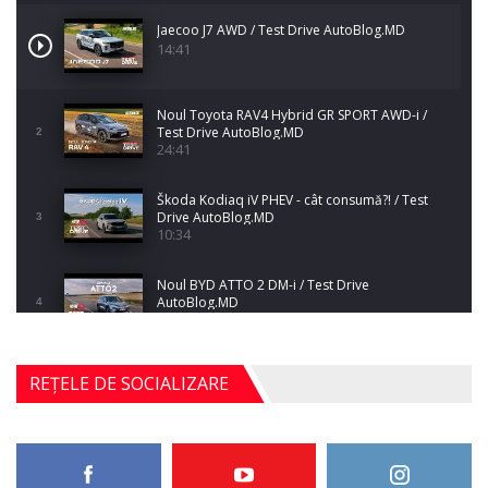
Jaecoo J7 AWD / Test Drive AutoBlog.MD
14:41
Noul Toyota RAV4 Hybrid GR SPORT AWD-i /
Test Drive AutoBlog.MD
2
24:41
Škoda Kodiaq iV PHEV - cât consumă?! / Test
Drive AutoBlog.MD
3
10:34
Noul BYD ATTO 2 DM-i / Test Drive
AutoBlog.MD
4
17:35
Noul Mercedes-Benz S-Class facelift (S 580
REȚELE DE SOCIALIZARE
4MATIC V223) / Test Drive AutoBlog.MD
5
27:33
HAVAL H5 / Test Drive AutoBlog.MD
11:58
6