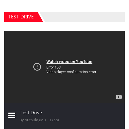
TEST DRIVE
Test Drive
By AutoBlogMD
1
/ 300