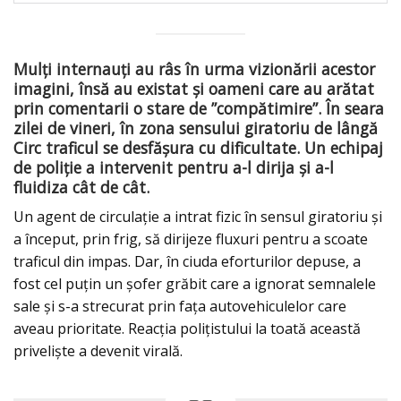
Mulți internauți au râs în urma vizionării acestor
imagini, însă au existat și oameni care au arătat
prin comentarii o stare de ”compătimire”. În seara
zilei de vineri, în zona sensului giratoriu de lângă
Circ traficul se desfășura cu dificultate. Un echipaj
de poliție a intervenit pentru a-l dirija și a-l
fluidiza cât de cât.
Un agent de circulație a intrat fizic în sensul giratoriu și
a început, prin frig, să dirijeze fluxuri pentru a scoate
traficul din impas. Dar, în ciuda eforturilor depuse, a
fost cel puțin un șofer grăbit care a ignorat semnalele
sale și s-a strecurat prin fața autovehiculelor care
aveau prioritate. Reacția polițistului la toată această
priveliște a devenit virală.