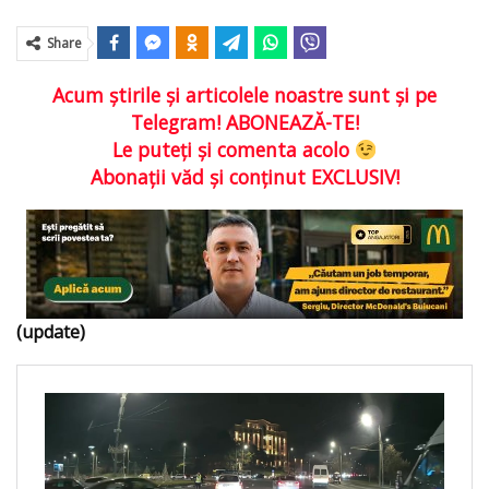
Share
Acum ştirile şi articolele noastre sunt şi pe
Telegram! ABONEAZĂ-TE!
Le puteţi şi comenta acolo
Abonaţii văd şi conţinut EXCLUSIV!
(update)