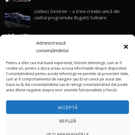
33:40
(video) Destrier – a treia creație unică din
Primele impresii despre BYD Seal U DM-i,
cadrul programului Bugatti Solitaire
Sealion 7 și Seal 5 DM-i / Test Drive
30
10:58
AutoBlog.MD
(video) SRT prezintă tehnologia eBoost Air
Noua Toyota Corolla Cross facelift / Test Drive
Administrează
care elimină decalajul turbo
AutoBlog.MD
31
13:56
consimțământul
ANRE: Detensionarea relativă a situației din
Noul Volvo EX90 / Test Drive AutoBlog.MD
Pentru a oferi cea mai bună experiență, folosim tehnologii, cum ar fi
32:06
32
Golf influențează prețurile la carburanți în
cookie-uri, pentru a stoca și/sau accesa informațiile despre dispozitive.
Consimțământul pentru aceste tehnologii ne permite să procesăm date,
Moldova
cum ar fi comportamentul de navigare sau ID-uri unice pe acest site.
Dacă nu îți dai consimțământul sau îți retragi consimțământul dat poate
×
MG RX5 - își merită banii? / Test Drive
(foto/video) Imaginea zilei: Și în SUA polițiștii
avea afecte negative asupra unor anumite funcționalități și funcții.
AutoBlog.MD
33
uneori „stau în tufari”
18:51
ACCEPTĂ
Noul DACIA DUSTER DIESEL! Primul test drive în
română
34
15:39
REFUZĂ
Toate drepturile rezervate © 2026
Noul Mercedes-Benz E 350 e - cât consumă?! /
VEZI PREFERINȚELE