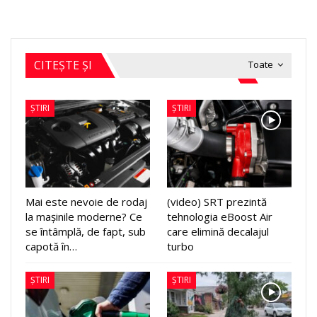
CITEȘTE ȘI
Toate
ȘTIRI
ȘTIRI
Mai este nevoie de rodaj
(video) SRT prezintă
la mașinile moderne? Ce
tehnologia eBoost Air
se întâmplă, de fapt, sub
care elimină decalajul
capotă în…
turbo
ȘTIRI
ȘTIRI