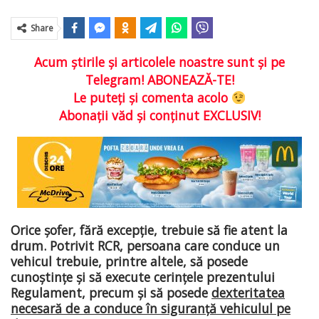
Share
Acum ştirile şi articolele noastre sunt şi pe
Telegram! ABONEAZĂ-TE!
Le puteţi şi comenta acolo
Abonaţii văd şi conţinut EXCLUSIV!
Orice șofer, fără excepție, trebuie să fie atent la
drum. Potrivit RCR, persoana care conduce un
vehicul trebuie, printre altele, să posede
cunoştinţe şi să execute cerinţele prezentului
Regulament, precum şi să posede
dexteritatea
necesară de a conduce în siguranţă vehiculul pe