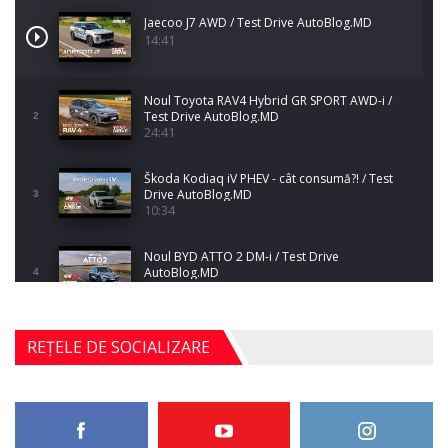
Jaecoo J7 AWD / Test Drive AutoBlog.MD
14:41
Noul Toyota RAV4 Hybrid GR SPORT AWD-i /
Test Drive AutoBlog.MD
2
24:41
Škoda Kodiaq iV PHEV - cât consumă?! / Test
Drive AutoBlog.MD
3
10:34
Noul BYD ATTO 2 DM-i / Test Drive
AutoBlog.MD
4
17:35
Noul Mercedes-Benz S-Class facelift (S 580
REȚELE DE SOCIALIZARE
4MATIC V223) / Test Drive AutoBlog.MD
5
27:33
HAVAL H5 / Test Drive AutoBlog.MD
11:58
6