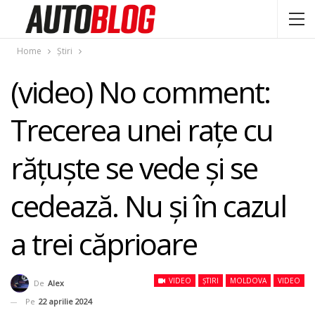
Home
Știri
(video) No comment:
Trecerea unei rațe cu
rățuște se vede și se
cedează. Nu și în cazul
a trei căprioare
VIDEO
ȘTIRI
MOLDOVA
VIDEO
De
Alex
Pe
22 aprilie 2024