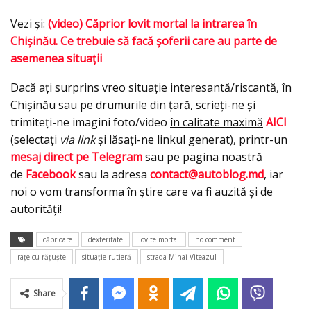
Vezi și:
(video) Căprior lovit mortal la intrarea în
Chișinău. Ce trebuie să facă șoferii care au parte de
asemenea situații
Dacă ați surprins vreo situație interesantă/riscantă, în
Chișinău sau pe drumurile din țară, scrieți-ne și
trimiteți-ne imagini foto/video
în calitate maximă
AICI
(selectați
via link
și lăsați-ne linkul generat), printr-un
mesaj direct pe Telegram
sau pe pagina noastră
de
Facebook
sau la adresa
contact@autoblog.md
, iar
noi o vom transforma în știre care va fi auzită și de
autorități!
căprioare
dexteritate
lovite mortal
no comment
rațe cu rățuște
situație rutieră
strada Mihai Viteazul
Share