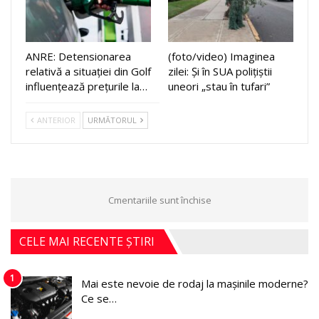
ANRE: Detensionarea
(foto/video) Imaginea
relativă a situației din Golf
zilei: Și în SUA polițiștii
influențează prețurile la…
uneori „stau în tufari”
ANTERIOR
URMĂTORUL
Cmentariile sunt închise
CELE MAI RECENTE ȘTIRI
1
Mai este nevoie de rodaj la mașinile moderne?
Ce se…