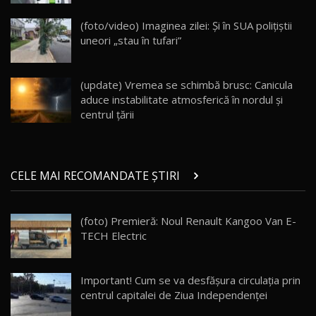
Va fi modelul nr.1 BYD în Moldova? BYD Seal U
DM-i / Test Drive AutoBlog.MD
18
(foto/video) Imaginea zilei: Și în SUA polițiștii
30:08
uneori „stau în tufari”
Noul Geely EX5 EM-i care a cucerit Moldova
înainte să ajungă în showroom / Test Drive
19
23:36
AutoBlog.MD
(update) Vremea se schimbă brusc: Canicula
aduce instabilitate atmosferică în nordul și
Noul ZEEKR 7X / Test Drive AutoBlog.MD
centrul țării
29:08
20
Micul BYD Dolphin Surf / Test Drive
CELE MAI RECOMANDATE ȘTIRI
AutoBlog.MD
21
16:59
(foto) Premieră: Noul Renault Kangoo Van E-
Noua Mazda 6e / Test Drive AutoBlog.MD
TECH Electric
26:59
22
Lynk & Co 01 / Test Drive AutoBlog.MD
Important! Cum se va desfăşura circulaţia prin
25:19
23
centrul capitalei de Ziua Independenței