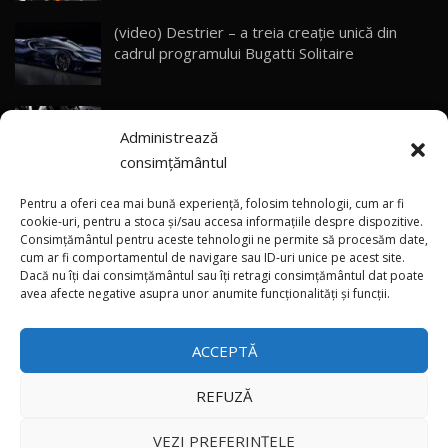
(video) Destrier – a treia creație unică din
Primele impresii despre BYD Seal U DM-i,
cadrul programului Bugatti Solitaire
Sealion 7 și Seal 5 DM-i / Test Drive
30
10:58
AutoBlog.MD
(video) SRT prezintă tehnologia eBoost Air
Noua Toyota Corolla Cross facelift / Test Drive
Administrează
care elimină decalajul turbo
AutoBlog.MD
31
13:56
consimțământul
ANRE: Detensionarea relativă a situației din
Noul Volvo EX90 / Test Drive AutoBlog.MD
Pentru a oferi cea mai bună experiență, folosim tehnologii, cum ar fi
32:06
32
Golf influențează prețurile la carburanți în
cookie-uri, pentru a stoca și/sau accesa informațiile despre dispozitive.
Consimțământul pentru aceste tehnologii ne permite să procesăm date,
Moldova
cum ar fi comportamentul de navigare sau ID-uri unice pe acest site.
Dacă nu îți dai consimțământul sau îți retragi consimțământul dat poate
×
MG RX5 - își merită banii? / Test Drive
(foto/video) Imaginea zilei: Și în SUA polițiștii
avea afecte negative asupra unor anumite funcționalități și funcții.
AutoBlog.MD
33
uneori „stau în tufari”
18:51
ACCEPTĂ
Noul DACIA DUSTER DIESEL! Primul test drive în
română
34
15:39
REFUZĂ
Toate drepturile rezervate © 2026
Noul Mercedes-Benz E 350 e - cât consumă?! /
VEZI PREFERINȚELE