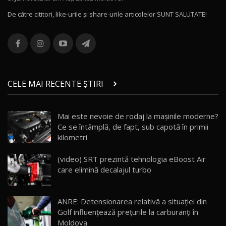
16:48
De către cititori, like-urile şi share-urile articolelor SUNT SALUTATE!
ROX 01: Test drive cu noul SUV chinezesc care
combină aventura cu luxul / AutoBlog.MD
13
36:08
ZEEKR 9X în Moldova: Am condus gigantul
chinez care face lumea să se întoarcă după el
14
CELE MAI RECENTE ȘTIRI
17:27
/ AutoBlog.MD
Noua Mazda CX-5 / Test Drive AutoBlog.MD
Mai este nevoie de rodaj la mașinile moderne?
14:37
15
Ce se întâmplă, de fapt, sub capotă în primii
kilometri
Cum merge? Škoda Octavia 4×4 DSG facelift //
AutoBlogMD
(video) SRT prezintă tehnologia eBoost Air
16
13:10
care elimină decalajul turbo
Lotus Eletre R / Test Drive AutoBlog.MD
20:06
17
ANRE: Detensionarea relativă a situației din
Golf influențează prețurile la carburanți în
Moldova