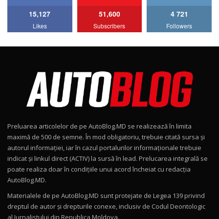
15,127
51,600
4 721
Lotus Emira Turbo SE / Test Drive
Likes
Subscribers
Followers
AutoBlog.MD
7
24:06
Noul Škoda Kodiaq RS / Test Drive
AutoBlog.MD în premieră națională
8
15:08
Noul Geely EX2 / Test Drive AutoBlog.MD
15:22
9
Preluarea articolelor de pe AutoBlog.MD se realizează în limita
Mercedes-AMG E 53 HYBRID 4MATIC+ / Test
maximă de 500 de semne. În mod obligatoriu, trebuie citată sursa și
Drive AutoBlog.MD
10
autorul informației, iar în cazul portalurilor informaționale trebuie
16:27
indicat și linkul direct (ACTIV) la sursă în lead. Prelucarea integrală se
poate realiza doar în condițiile unui acord încheiat cu redacţia
Noul Volvo ES90 / Test Drive AutoBlog.MD
AutoBlog.MD.
27:58
11
Materialele de pe AutoBlog.MD sunt protejate de Legea 139 privind
dreptul de autor și drepturile conexe, inclusiv de Codul Deontologic
Noul MG HS / Test Drive AutoBlog.MD
al Jurnalistului din Republica Moldova.
12