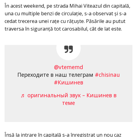
În acest weekend, pe strada Mihai Viteazul din capitală,
una cu multiple benzi de circulație, s-a observat și s-a
cedat trecerea unei rațe cu rățuște. Păsările au putut
traversa în siguranță tot carosabilul, cât de lat este.
@vtememd
Переходите в наш телеграм
#chisinau
#Кишинев
♬ оригинальный звук – Кишинев в
теме
Însă la intrare în capitală s-a înregistrat un nou caz