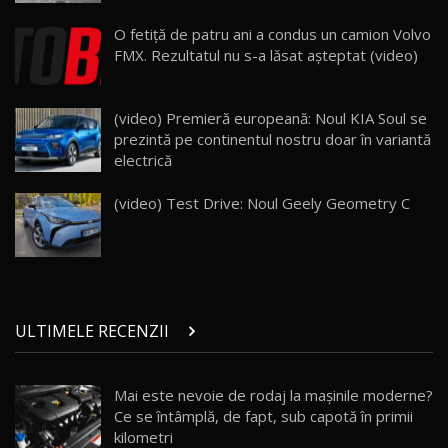
ZEEKR 009: Cel mai Performant și Confortabil
O fetiță de patru ani a condus un camion Volvo
Van Electric Testat în Moldova / AutoBlog.MD
24
FMX. Rezultatul nu s-a lăsat așteptat (video)
26:38
Land Rover Defender OCTA Edition One: Cel
(video) Premieră europeană: Noul KIA Soul se
mai Exclusiv și Puternic Defender Testat în
25
32:21
Moldova
prezintă pe continentul nostru doar în variantă
electrică
Porsche 911 Spirit 70 / Test Drive
AutoBlog.MD
26
(video) Test Drive: Noul Geely Geometry C
10:57
Test Drive: Noile modele FENDT! Cum e să
conduci un tractor?!
27
22:49
ULTIMELE RECENZII
Noul Geely Monjaro 2025! Mai ieftin și mai
dotat / Test Drive AutoBlog.MD
28
23:05
Mai este nevoie de rodaj la mașinile moderne?
Ce se întâmplă, de fapt, sub capotă în primii
ZEEKR 9X - PRIMUL TEST DRIVE ÎN ROMÂNĂ!
CUM SE CONDUCE?
29
kilometri
33:40