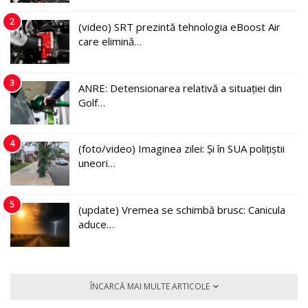
2
(video) SRT prezintă tehnologia eBoost Air
care elimină…
3
ANRE: Detensionarea relativă a situației din
Golf…
4
(foto/video) Imaginea zilei: Și în SUA polițiștii
uneori…
5
(update) Vremea se schimbă brusc: Canicula
aduce…
ÎNCARCĂ MAI MULTE ARTICOLE