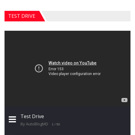
TEST DRIVE
Test Drive
By AutoBlogMD
1
/ 50