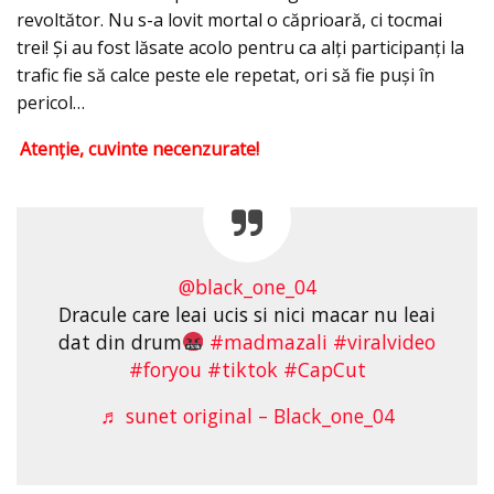
revoltător. Nu s-a lovit mortal o căprioară, ci tocmai
trei! Și au fost lăsate acolo pentru ca alți participanți la
trafic fie să calce peste ele repetat, ori să fie puși în
pericol…
Atenție, cuvinte necenzurate!
@black_one_04
Dracule care leai ucis si nici macar nu leai
dat din drum
#madmazali
#viralvideo
#foryou
#tiktok
#CapCut
♬ sunet original – Black_one_04