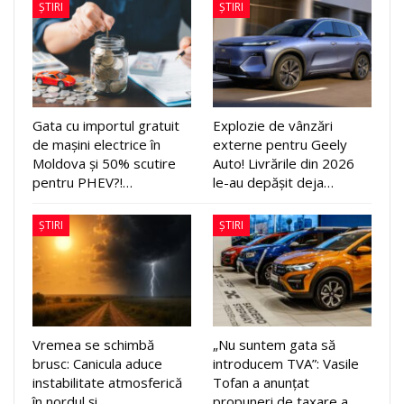
ȘTIRI
ȘTIRI
Gata cu importul gratuit
Explozie de vânzări
de mașini electrice în
externe pentru Geely
Moldova și 50% scutire
Auto! Livrările din 2026
pentru PHEV?!…
le-au depășit deja…
ȘTIRI
ȘTIRI
Vremea se schimbă
„Nu suntem gata să
brusc: Canicula aduce
introducem TVA”: Vasile
instabilitate atmosferică
Tofan a anunțat
în nordul și…
propuneri de taxare a…