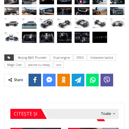
Beijing BJ60 Thunder
Dual engine
EREV
întoarcere tactică
Magic Core
scaune cu masaj
suv
Share
CITEȘTE ȘI
Toate