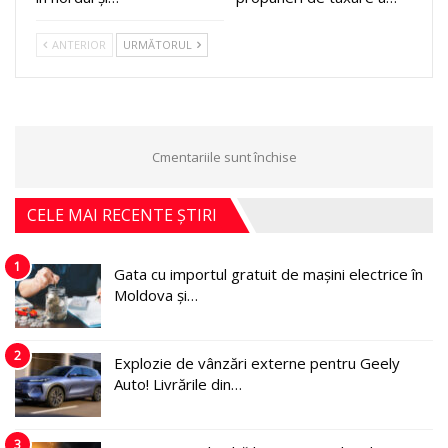
ANTERIOR
URMĂTORUL
Cmentariile sunt închise
CELE MAI RECENTE ȘTIRI
1
Gata cu importul gratuit de mașini electrice în
Moldova și…
2
Explozie de vânzări externe pentru Geely
Auto! Livrările din…
3