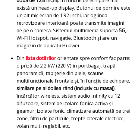
două de 12.8 inchi
). În funcție de echipare mai
există un head-up display. Butonul de pornire este
un alt mic ecran de 1.92 inchi, iar oglinda
retrovizoare interioară poate transmite imagini
de pe o cameră. Sistemul multimedia suportă
5G
,
Wi-Fi Hotspot, navigație, Bluetooth și are un
magazin de aplicații Huawei.
Din
lista dotărilor
orientate spre confort fac parte:
o priză de 2.2 kW (220 V) în portbagaj, trapă
panoramică, tapițerie din piele, scaune
multifuncționale frontale și, în funcție de echipare,
similare pe al doilea rând (inclusiv cu masaj)
,
încărcător wireless, sistem audio Infinity cu 12
difuzoare, sistem de izolare fonică activă și
geamuri izolate fonic, climatizare automată pe trei
zone, filtru de particule, trepte laterale electrice,
volan multi reglabil, etc.