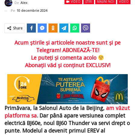
VIDEO
ȘTIRI
MAȘINI NOI
VIDEO
De
Alex
Pe
10 decembrie 2024
Share
Acum ştirile şi articolele noastre sunt şi pe
Telegram! ABONEAZĂ-TE!
Le puteţi şi comenta acolo
Abonaţii văd şi conţinut EXCLUSIV!
Primăvara, la Salonul Auto de la Beijing,
am văzut
platforma sa
. Dar până apare versiunea complet
electrică BJ60e, noul BJ60 Thunder va servi drept o
punte. Modelul a devenit primul EREV al