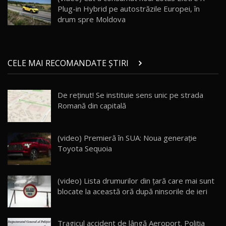
Plug-in Hybrid pe autostrăzile Europei, în
Noul ZEEKR 7X / Test Drive AutoBlog.MD
drum spre Moldova
29:08
20
Micul BYD Dolphin Surf / Test Drive
CELE MAI RECOMANDATE ȘTIRI
AutoBlog.MD
21
16:59
De reţinut! Se instituie sens unic pe strada
Noua Mazda 6e / Test Drive AutoBlog.MD
Romană din capitală
26:59
22
Lynk & Co 01 / Test Drive AutoBlog.MD
(video) Premieră în SUA: Noua generaţie
25:19
23
Toyota Sequoia
ZEEKR 009: Cel mai Performant și Confortabil
(video) Lista drumurilor din ţară care mai sunt
Van Electric Testat în Moldova / AutoBlog.MD
24
blocate la această oră după ninsorile de ieri
26:38
Land Rover Defender OCTA Edition One: Cel
Tragicul accident de lângă Aeroport. Poliţia
mai Exclusiv și Puternic Defender Testat în
25