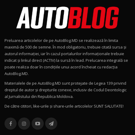
AutoBlog.MD în premieră națională
8
15:08
Noul Geely EX2 / Test Drive AutoBlog.MD
15:22
9
Preluarea articolelor de pe AutoBlog.MD se realizează în limita
Mercedes-AMG E 53 HYBRID 4MATIC+ / Test
maximă de 500 de semne. În mod obligatoriu, trebuie citată sursa și
Drive AutoBlog.MD
10
autorul informației, iar în cazul portalurilor informaționale trebuie
16:27
indicat și linkul direct (ACTIV) la sursă în lead. Prelucarea integrală se
poate realiza doar în condițiile unui acord încheiat cu redacţia
Noul Volvo ES90 / Test Drive AutoBlog.MD
AutoBlog.MD.
27:58
11
Materialele de pe AutoBlog.MD sunt protejate de Legea 139 privind
dreptul de autor și drepturile conexe, inclusiv de Codul Deontologic
Noul MG HS / Test Drive AutoBlog.MD
al Jurnalistului din Republica Moldova.
16:48
12
De către cititori, like-urile şi share-urile articolelor SUNT SALUTATE!
ROX 01: Test drive cu noul SUV chinezesc care
combină aventura cu luxul / AutoBlog.MD
13
36:08