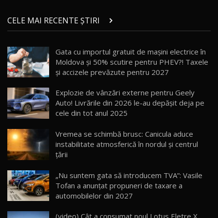
ZEEKR 9X în Moldova: Am condus gigantul
chinez care face lumea să se întoarcă după el
14
CELE MAI RECENTE ȘTIRI
17:27
/ AutoBlog.MD
Noua Mazda CX-5 / Test Drive AutoBlog.MD
Gata cu importul gratuit de mașini electrice în
14:37
15
Moldova și 50% scutire pentru PHEV?! Taxele
și accizele prevăzute pentru 2027
Cum merge? Škoda Octavia 4×4 DSG facelift //
AutoBlogMD
Explozie de vânzări externe pentru Geely
16
13:10
Auto! Livrările din 2026 le-au depășit deja pe
cele din tot anul 2025
Lotus Eletre R / Test Drive AutoBlog.MD
20:06
17
Vremea se schimbă brusc: Canicula aduce
instabilitate atmosferică în nordul și centrul
țării
Va fi modelul nr.1 BYD în Moldova? BYD Seal U
DM-i / Test Drive AutoBlog.MD
18
„Nu suntem gata să introducem TVA”: Vasile
30:08
Tofan a anunțat propuneri de taxare a
automobilelor din 2027
Noul Geely EX5 EM-i care a cucerit Moldova
înainte să ajungă în showroom / Test Drive
19
23:36
AutoBlog.MD
(video) Cât a consumat noul Lotus Eletre X