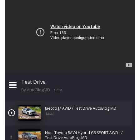
Test Drive
By AutoBlogMD
1
/ 50
Jaecoo J7 AWD / Test Drive AutoBlog.MD
14:41
Noul Toyota RAV4 Hybrid GR SPORT AWD-i /
Test Drive AutoBlog.MD
2