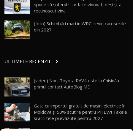
32:21
Moldova
spune că şoferul s-ar face vinovat, deşi şi-a
recunoscut vina
Porsche 911 Spirit 70 / Test Drive
AutoBlog.MD
26
(foto) Schimbări mari în WRC: revin caroseriile
10:57
din 2027!
Test Drive: Noile modele FENDT! Cum e să
conduci un tractor?!
27
22:49
ULTIMELE RECENZII
Noul Geely Monjaro 2025! Mai ieftin și mai
dotat / Test Drive AutoBlog.MD
28
23:05
(video) Noul Toyota RAV4 este la Chișinău –
primul contact AutoBlog.MD
ZEEKR 9X - PRIMUL TEST DRIVE ÎN ROMÂNĂ!
CUM SE CONDUCE?
29
33:40
Gata cu importul gratuit de mașini electrice în
Primele impresii despre BYD Seal U DM-i,
Moldova și 50% scutire pentru PHEV?! Taxele
Sealion 7 și Seal 5 DM-i / Test Drive
30
și accizele prevăzute pentru 2027
10:58
AutoBlog.MD
Explozie de vânzări externe pentru Geely
Noua Toyota Corolla Cross facelift / Test Drive