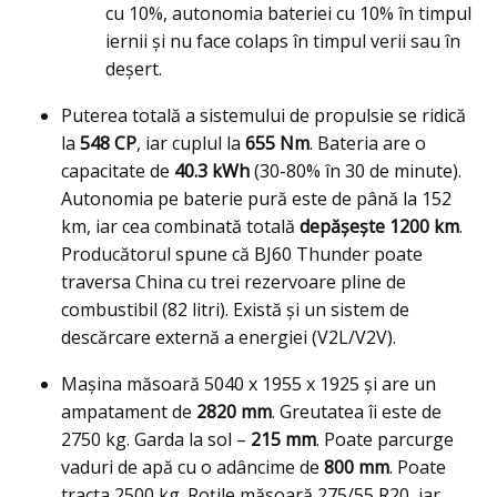
cu 10%, autonomia bateriei cu 10% în timpul
iernii și nu face colaps în timpul verii sau în
deșert.
Puterea totală a sistemului de propulsie se ridică
la
548 CP
, iar cuplul la
655 Nm
. Bateria are o
capacitate de
40.3 kWh
(30-80% în 30 de minute).
Autonomia pe baterie pură este de până la 152
km, iar cea combinată totală
depășește 1200 km
.
Producătorul spune că BJ60 Thunder poate
traversa China cu trei rezervoare pline de
combustibil (82 litri). Există și un sistem de
descărcare externă a energiei (V2L/V2V).
Mașina măsoară 5040 x 1955 x 1925 și are un
ampatament de
2820 mm
. Greutatea îi este de
2750 kg. Garda la sol –
215 mm
. Poate parcurge
vaduri de apă cu o adâncime de
800 mm
. Poate
tracta 2500 kg. Roțile măsoară 275/55 R20, iar