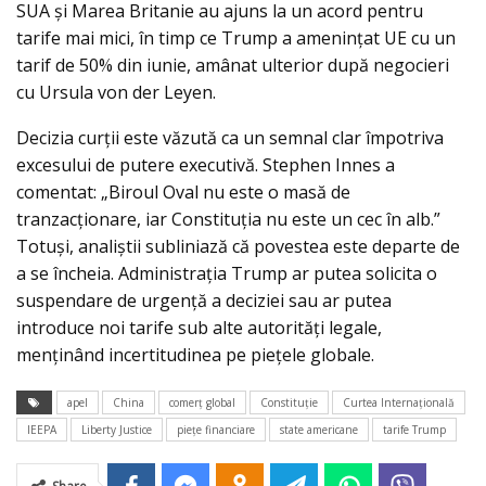
SUA și Marea Britanie au ajuns la un acord pentru
tarife mai mici, în timp ce Trump a amenințat UE cu un
tarif de 50% din iunie, amânat ulterior după negocieri
cu Ursula von der Leyen.
Decizia curții este văzută ca un semnal clar împotriva
excesului de putere executivă. Stephen Innes a
comentat: „Biroul Oval nu este o masă de
tranzacționare, iar Constituția nu este un cec în alb.”
Totuși, analiștii subliniază că povestea este departe de
a se încheia. Administrația Trump ar putea solicita o
suspendare de urgență a deciziei sau ar putea
introduce noi tarife sub alte autorități legale,
menținând incertitudinea pe piețele globale.
apel
China
comerț global
Constituție
Curtea Internațională
IEEPA
Liberty Justice
piețe financiare
state americane
tarife Trump