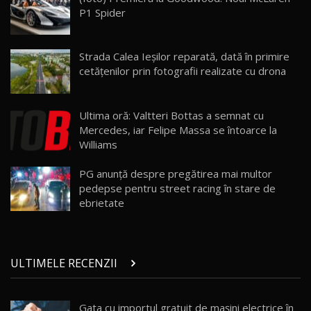
25:19
23
P1 Spider
ZEEKR 009: Cel mai Performant și Confortabil
Strada Calea Ieşilor reparată, dată în primire
Van Electric Testat în Moldova / AutoBlog.MD
24
cetăţenilor prin fotografii realizate cu drona
26:38
Land Rover Defender OCTA Edition One: Cel
Ultima oră: Valtteri Bottas a semnat cu
mai Exclusiv și Puternic Defender Testat în
25
32:21
Moldova
Mercedes, iar Felipe Massa se întoarce la
Williams
Porsche 911 Spirit 70 / Test Drive
AutoBlog.MD
26
PG anunţă despre pregătirea mai multor
10:57
pedepse pentru street racing în stare de
ebrietate
Test Drive: Noile modele FENDT! Cum e să
conduci un tractor?!
27
22:49
ULTIMELE RECENZII
Noul Geely Monjaro 2025! Mai ieftin și mai
dotat / Test Drive AutoBlog.MD
28
23:05
Gata cu importul gratuit de mașini electrice în