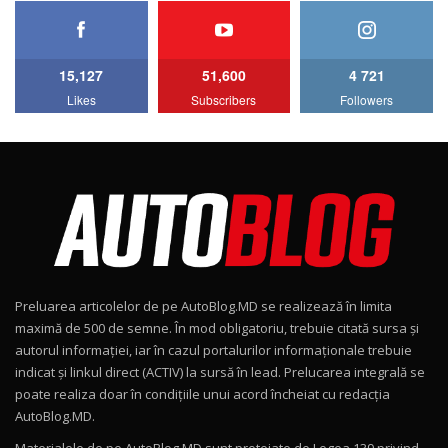
HAVAL H5 / Test Drive AutoBlog.MD
11:58
6
15,127
51,600
4 721
Lotus Emira Turbo SE / Test Drive
Likes
Subscribers
Followers
AutoBlog.MD
7
24:06
Noul Škoda Kodiaq RS / Test Drive
AutoBlog.MD în premieră națională
8
15:08
Noul Geely EX2 / Test Drive AutoBlog.MD
15:22
9
Preluarea articolelor de pe AutoBlog.MD se realizează în limita
Mercedes-AMG E 53 HYBRID 4MATIC+ / Test
maximă de 500 de semne. În mod obligatoriu, trebuie citată sursa și
Drive AutoBlog.MD
10
autorul informației, iar în cazul portalurilor informaționale trebuie
16:27
indicat și linkul direct (ACTIV) la sursă în lead. Prelucarea integrală se
poate realiza doar în condițiile unui acord încheiat cu redacţia
Noul Volvo ES90 / Test Drive AutoBlog.MD
AutoBlog.MD.
27:58
11
Materialele de pe AutoBlog.MD sunt protejate de Legea 139 privind