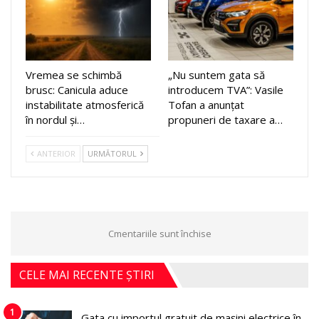
Vremea se schimbă
„Nu suntem gata să
brusc: Canicula aduce
introducem TVA”: Vasile
instabilitate atmosferică
Tofan a anunțat
în nordul și…
propuneri de taxare a…
ANTERIOR
URMĂTORUL
Cmentariile sunt închise
CELE MAI RECENTE ȘTIRI
1
Gata cu importul gratuit de mașini electrice în