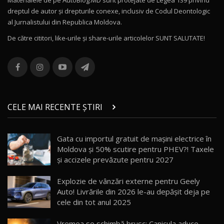
dreptul de autor și drepturile conexe, inclusiv de Codul Deontologic
Noul MG HS / Test Drive AutoBlog.MD
al Jurnalistului din Republica Moldova.
16:48
12
De către cititori, like-urile şi share-urile articolelor SUNT SALUTATE!
ROX 01: Test drive cu noul SUV chinezesc care
combină aventura cu luxul / AutoBlog.MD
13
36:08
ZEEKR 9X în Moldova: Am condus gigantul
chinez care face lumea să se întoarcă după el
14
CELE MAI RECENTE ȘTIRI
17:27
/ AutoBlog.MD
Noua Mazda CX-5 / Test Drive AutoBlog.MD
Gata cu importul gratuit de mașini electrice în
14:37
15
Moldova și 50% scutire pentru PHEV?! Taxele
și accizele prevăzute pentru 2027
Cum merge? Škoda Octavia 4×4 DSG facelift //
AutoBlogMD
Explozie de vânzări externe pentru Geely
16
13:10
Auto! Livrările din 2026 le-au depășit deja pe
cele din tot anul 2025
Lotus Eletre R / Test Drive AutoBlog.MD
20:06
17
Vremea se schimbă brusc: Canicula aduce