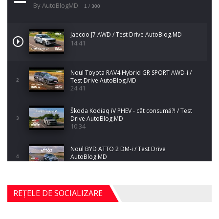
By AutoBlogMD
1
/ 300
Jaecoo J7 AWD / Test Drive AutoBlog.MD
14:41
Noul Toyota RAV4 Hybrid GR SPORT AWD-i /
Test Drive AutoBlog.MD
2
24:41
Škoda Kodiaq iV PHEV - cât consumă?! / Test
Drive AutoBlog.MD
3
10:34
Noul BYD ATTO 2 DM-i / Test Drive
AutoBlog.MD
4
17:35
Noul Mercedes-Benz S-Class facelift (S 580
REȚELE DE SOCIALIZARE
4MATIC V223) / Test Drive AutoBlog.MD
5
27:33