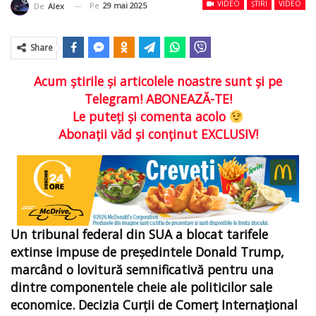
VIDEO
ȘTIRI
VIDEO
Pe
29 mai 2025
De
Alex
Share
Acum ştirile şi articolele noastre sunt şi pe
Telegram! ABONEAZĂ-TE!
Le puteţi şi comenta acolo
Abonaţii văd şi conţinut EXCLUSIV!
Un tribunal federal din SUA a blocat tarifele
extinse impuse de președintele Donald Trump,
marcând o lovitură semnificativă pentru una
dintre componentele cheie ale politicilor sale
economice. Decizia Curții de Comerț Internațional