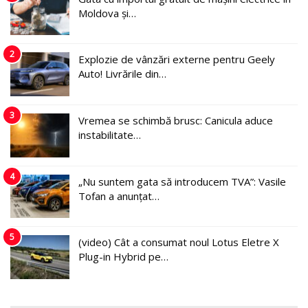
Moldova și…
2
Explozie de vânzări externe pentru Geely
Auto! Livrările din…
3
Vremea se schimbă brusc: Canicula aduce
instabilitate…
4
„Nu suntem gata să introducem TVA”: Vasile
Tofan a anunțat…
5
(video) Cât a consumat noul Lotus Eletre X
Plug-in Hybrid pe…