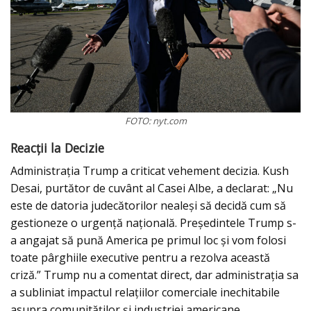
FOTO: nyt.com
Reacții la Decizie
Administrația Trump a criticat vehement decizia. Kush
Desai, purtător de cuvânt al Casei Albe, a declarat: „Nu
este de datoria judecătorilor nealeși să decidă cum să
gestioneze o urgență națională. Președintele Trump s-
a angajat să pună America pe primul loc și vom folosi
toate pârghiile executive pentru a rezolva această
criză.” Trump nu a comentat direct, dar administrația sa
a subliniat impactul relațiilor comerciale inechitabile
asupra comunităților și industriei americane.