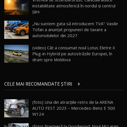
instabilitate atmosferică în nordul și centrul
țării
Va fi modelul nr.1 BYD în Moldova? BYD Seal U
DM-i / Test Drive AutoBlog.MD
18
„Nu suntem gata să introducem TVA”: Vasile
30:08
Tofan a anunțat propuneri de taxare a
automobilelor din 2027
Noul Geely EX5 EM-i care a cucerit Moldova
înainte să ajungă în showroom / Test Drive
19
23:36
AutoBlog.MD
(video) Cât a consumat noul Lotus Eletre X
Plug-in Hybrid pe autostrăzile Europei, în
Noul ZEEKR 7X / Test Drive AutoBlog.MD
drum spre Moldova
29:08
20
Micul BYD Dolphin Surf / Test Drive
CELE MAI RECOMANDATE ȘTIRI
AutoBlog.MD
21
16:59
(foto) Una din atracțiile retro de la ARENA
Noua Mazda 6e / Test Drive AutoBlog.MD
AUTO FEST 2023 – Mercedes-Benz E 500
26:59
22
W124
Lynk & Co 01 / Test Drive AutoBlog.MD
(foto) Premieră la Goodwood: Noul McLaren