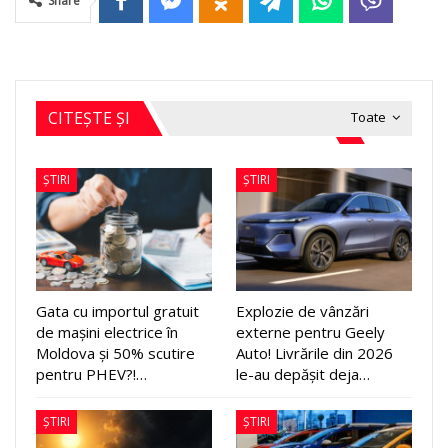
Share
CITEȘTE ȘI
Toate
ȘTIRI
ȘTIRI
Gata cu importul gratuit
Explozie de vânzări
de mașini electrice în
externe pentru Geely
Moldova și 50% scutire
Auto! Livrările din 2026
pentru PHEV?!…
le-au depășit deja…
ȘTIRI
ȘTIRI