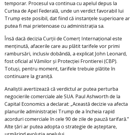
temporar. Procesul va continua cu apelul depus la
Curtea de Apel Federală, unde un verdict favorabil lui
Trump este posibil, dat fiind că instanțele superioare ar
putea fi mai prietenoase cu administrația sa.
Însă dacă decizia Curții de Comerț Internațional este
menținută, afacerile care au plătit tarifele vor primi
rambursări, inclusiv dobândă, a explicat John Leonard,
fost oficial al Vămilor și Protecției Frontierei (CBP).
Totuși, pentru moment, tarifele trebuie plătite în
continuare la graniță.
Analiștii avertizează că verdictul ar putea perturba
negocierile comerciale ale SUA. Paul Ashworth de la
Capital Economics a declarat: „Această decizie va afecta
planurile administrației Trump de a încheia rapid
acorduri comerciale în cele 90 de zile de pauză tarifară.”
Alte țări ar putea adopta o strategie de așteptare,
urmărind evoluția apelului.