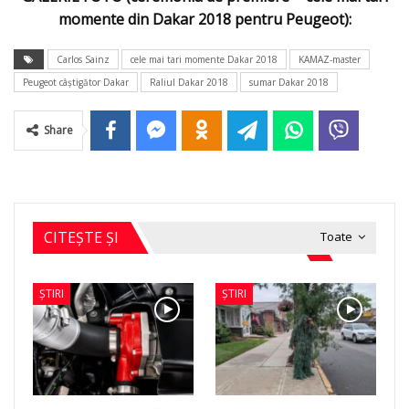
momente din Dakar 2018 pentru Peugeot):
Carlos Sainz
cele mai tari momente Dakar 2018
KAMAZ-master
Peugeot câştigător Dakar
Raliul Dakar 2018
sumar Dakar 2018
Share
CITEȘTE ȘI
Toate
ȘTIRI
ȘTIRI