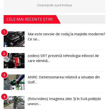
Cmentariile sunt închise
CELE MAI RECENTE ȘTIRI
1
Mai este nevoie de rodaj la mașinile moderne?
Ce se…
2
(video) SRT prezintă tehnologia eBoost Air
care elimină…
3
ANRE: Detensionarea relativă a situației din
Golf…
4
(foto/video) Imaginea zilei: Și în SUA polițiștii
uneori…