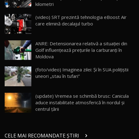
kilometri
Cum merge? Škoda Octavia 4×4 DSG facelift //
AutoBlogMD
(video) SRT prezintă tehnologia eBoost Air
16
13:10
care elimină decalajul turbo
Lotus Eletre R / Test Drive AutoBlog.MD
20:06
17
ANRE: Detensionarea relativă a situației din
Golf influențează prețurile la carburanți în
Moldova
Va fi modelul nr.1 BYD în Moldova? BYD Seal U
DM-i / Test Drive AutoBlog.MD
18
(foto/video) Imaginea zilei: Și în SUA polițiștii
30:08
uneori „stau în tufari”
Noul Geely EX5 EM-i care a cucerit Moldova
înainte să ajungă în showroom / Test Drive
19
23:36
AutoBlog.MD
(update) Vremea se schimbă brusc: Canicula
aduce instabilitate atmosferică în nordul și
Noul ZEEKR 7X / Test Drive AutoBlog.MD
centrul țării
29:08
20
Micul BYD Dolphin Surf / Test Drive
CELE MAI RECOMANDATE ȘTIRI
AutoBlog.MD
21