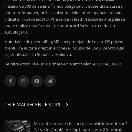
Mercedes-AMG E 53 HYBRID 4MATIC+ / Test
maximă de 500 de semne. În mod obligatoriu, trebuie citată sursa și
Drive AutoBlog.MD
10
autorul informației, iar în cazul portalurilor informaționale trebuie
16:27
indicat și linkul direct (ACTIV) la sursă în lead. Prelucarea integrală se
poate realiza doar în condițiile unui acord încheiat cu redacţia
Noul Volvo ES90 / Test Drive AutoBlog.MD
AutoBlog.MD.
27:58
11
Materialele de pe AutoBlog.MD sunt protejate de Legea 139 privind
dreptul de autor și drepturile conexe, inclusiv de Codul Deontologic
Noul MG HS / Test Drive AutoBlog.MD
al Jurnalistului din Republica Moldova.
16:48
12
De către cititori, like-urile şi share-urile articolelor SUNT SALUTATE!
ROX 01: Test drive cu noul SUV chinezesc care
combină aventura cu luxul / AutoBlog.MD
13
36:08
ZEEKR 9X în Moldova: Am condus gigantul
chinez care face lumea să se întoarcă după el
14
CELE MAI RECENTE ȘTIRI
17:27
/ AutoBlog.MD
Noua Mazda CX-5 / Test Drive AutoBlog.MD
Mai este nevoie de rodaj la mașinile moderne?
14:37
15
Ce se întâmplă, de fapt, sub capotă în primii