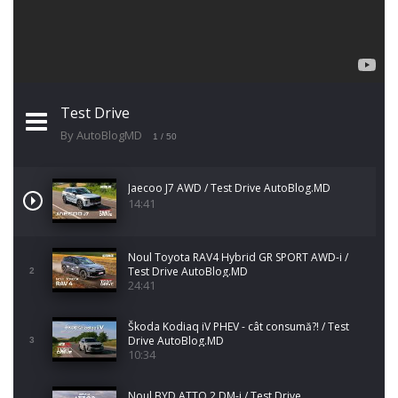
Test Drive
By AutoBlogMD
1
/ 50
Jaecoo J7 AWD / Test Drive AutoBlog.MD
14:41
Noul Toyota RAV4 Hybrid GR SPORT AWD-i /
Test Drive AutoBlog.MD
2
24:41
Škoda Kodiaq iV PHEV - cât consumă?! / Test
Drive AutoBlog.MD
3
10:34
Noul BYD ATTO 2 DM-i / Test Drive