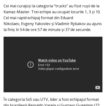
Cei mai curajoşi la categoria “trucks” au fost ruşii de la
Kamaz-Master. Trei echipe au ocupat locurile 1, 3 şi 10.
Cel mai rapid echipaj format din Eduard
Nikolaev, Evgeny Yakovlev şi Vladimir Rybakov au ajuns
la finiş în 54 de ore 57 de minute şi 37 de secunde.
În categoria SxS sau UTV, lider a fost echipajul format
din brazilienii Reinaldo Varela şi Gustavo Gugelmin (72