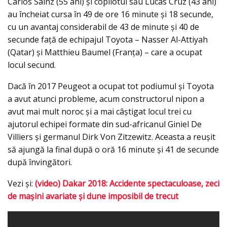
Carlos Sainz (55 ani) şi copilotul său Lucas Cruz (43 ani)
au încheiat cursa în 49 de ore 16 minute şi 18 secunde,
cu un avantaj considerabil de 43 de minute şi 40 de
secunde faţă de echipajul Toyota – Nasser Al-Attiyah
(Qatar) şi Matthieu Baumel (Franţa) – care a ocupat
locul secund.
Dacă în 2017 Peugeot a ocupat tot podiumul şi Toyota
a avut atunci probleme, acum constructorul nipon a
avut mai mult noroc şi a mai câştigat locul trei cu
ajutorul echipei formate din sud-africanul Giniel De
Villiers şi germanul Dirk Von Zitzewitz. Aceasta a reuşit
să ajungă la final după o oră 16 minute şi 41 de secunde
după învingători.
Vezi şi:
(video) Dakar 2018: Accidente spectaculoase, zeci
de maşini avariate şi dune imposibil de trecut