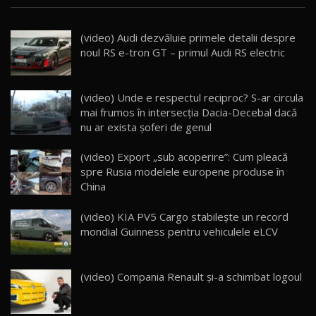
16:59
(video) Audi dezvăluie primele detalii despre
Noua Mazda 6e / Test Drive AutoBlog.MD
noul RS e-tron GT – primul Audi RS electric
26:59
22
Lynk & Co 01 / Test Drive AutoBlog.MD
(video) Unde e respectul reciproc? S-ar circula
25:19
23
mai frumos în intersecția Dacia-Decebal dacă
nu ar exista șoferi de genul
ZEEKR 009: Cel mai Performant și Confortabil
(video) Export „sub acoperire”: Cum pleacă
Van Electric Testat în Moldova / AutoBlog.MD
24
spre Rusia modelele europene produse în
26:38
China
Land Rover Defender OCTA Edition One: Cel
(video) KIA PV5 Cargo stabilește un record
mai Exclusiv și Puternic Defender Testat în
25
32:21
Moldova
mondial Guinness pentru vehiculele eLCV
Porsche 911 Spirit 70 / Test Drive
AutoBlog.MD
26
(video) Compania Renault şi-a schimbat logoul
10:57
Test Drive: Noile modele FENDT! Cum e să