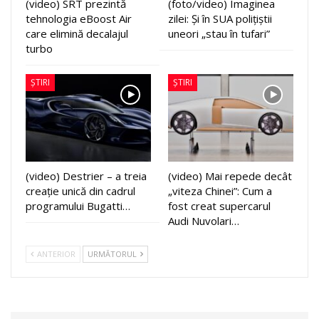
(video) SRT prezintă
(foto/video) Imaginea
tehnologia eBoost Air
zilei: Și în SUA polițiștii
care elimină decalajul
uneori „stau în tufari”
turbo
ȘTIRI
ȘTIRI
(video) Destrier – a treia
(video) Mai repede decât
creație unică din cadrul
„viteza Chinei”: Cum a
programului Bugatti…
fost creat supercarul
Audi Nuvolari…
ANTERIOR
URMĂTORUL