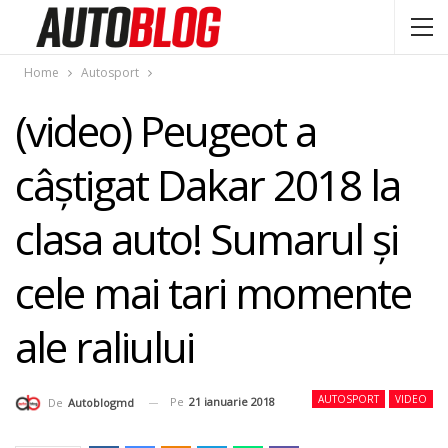
Home
Autosport
(video) Peugeot a
câştigat Dakar 2018 la
clasa auto! Sumarul şi
cele mai tari momente
ale raliului
AUTOSPORT
VIDEO
Pe
21 ianuarie 2018
De
Autoblogmd