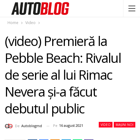
Home
Video
(video) Premieră la
Pebble Beach: Rivalul
de serie al lui Rimac
Nevera şi-a făcut
debutul public
VIDEO
MAȘINI NOI
Pe
16 august 2021
De
Autoblogmd