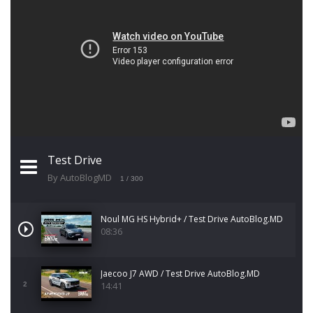
Test Drive
By AutoBlogMD
1
/ 300
Noul MG HS Hybrid+ / Test Drive AutoBlog.MD
08:36
Jaecoo J7 AWD / Test Drive AutoBlog.MD
14:41
2