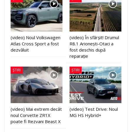
(video) Noul Volkswagen
(video) În sfârșit! Drumul
Atlas Cross Sport a fost
R8.1 Arionești-Otaci a
dezvăluit
fost deschis după
reparație
ȘTIRI
ȘTIRI
(video) Mai extrem decât
(video) Test Drive: Noul
noul Corvette ZR1X
MG HS Hybrid+
poate fi Rezvani Beast X