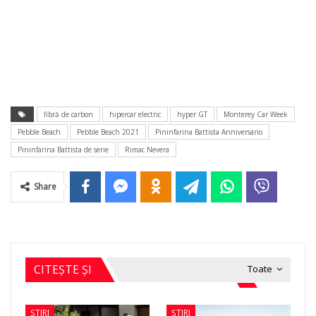
fibră de carbon
hipercar electric
hyper GT
Monterey Car Week
Pebble Beach
Pebble Beach 2021
Pininfarina Battista Anniversario
Pininfarina Battista de serie
Rimac Nevera
Share
CITEȘTE ȘI
Toate
ȘTIRI
ȘTIRI