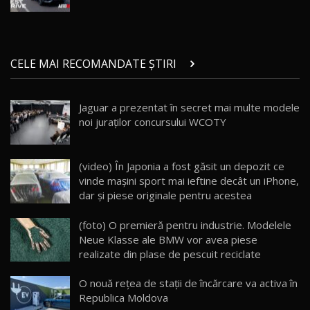
Noul Geely EX5 EM-i care a cucerit Moldova
înainte să ajungă în showroom / Test Drive
20
23:36
AutoBlog.MD
Noul ZEEKR 7X / Test Drive AutoBlog.MD
CELE MAI RECOMANDATE ȘTIRI
29:08
21
Jaguar a prezentat în secret mai multe modele
Micul BYD Dolphin Surf / Test Drive
noi juraţilor concursului WCOTY
AutoBlog.MD
22
16:59
Noua Mazda 6e / Test Drive AutoBlog.MD
(video) În Japonia a fost găsit un depozit ce
26:59
23
vinde maşini sport mai ieftine decât un iPhone,
dar şi piese originale pentru acestea
Lynk & Co 01 / Test Drive AutoBlog.MD
(foto) O premieră pentru industrie. Modelele
25:19
24
Neue Klasse ale BMW vor avea piese
realizate din plase de pescuit reciclate
ZEEKR 009: Cel mai Performant și Confortabil
O nouă rețea de stații de încărcare va activa în
Van Electric Testat în Moldova / AutoBlog.MD
25
26:38
Republica Moldova