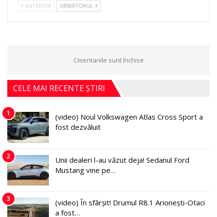
ANTERIOR
URMĂTORUL
Cmentariile sunt închise
CELE MAI RECENTE ȘTIRI
1
(video) Noul Volkswagen Atlas Cross Sport a
fost dezvăluit
2
Unii dealeri l-au văzut deja! Sedanul Ford
Mustang vine pe…
3
(video) În sfârșit! Drumul R8.1 Arionești-Otaci
a fost…