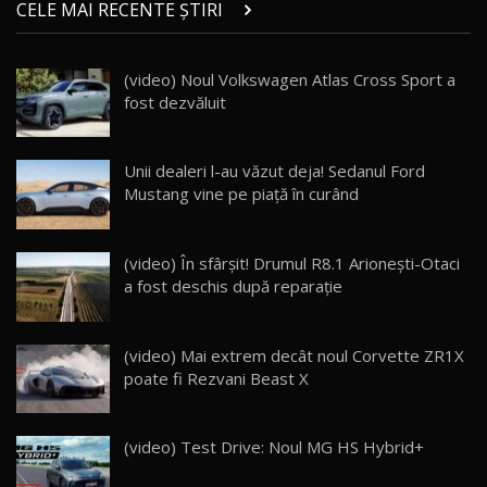
CELE MAI RECENTE ȘTIRI
36:08
ZEEKR 9X în Moldova: Am condus gigantul
(video) Noul Volkswagen Atlas Cross Sport a
chinez care face lumea să se întoarcă după el
15
fost dezvăluit
17:27
/ AutoBlog.MD
Noua Mazda CX-5 / Test Drive AutoBlog.MD
Unii dealeri l-au văzut deja! Sedanul Ford
14:37
16
Mustang vine pe piață în curând
Cum merge? Škoda Octavia 4×4 DSG facelift //
AutoBlogMD
17
(video) În sfârșit! Drumul R8.1 Arionești-Otaci
13:10
a fost deschis după reparație
Lotus Eletre R / Test Drive AutoBlog.MD
20:06
18
(video) Mai extrem decât noul Corvette ZR1X
poate fi Rezvani Beast X
Va fi modelul nr.1 BYD în Moldova? BYD Seal U
DM-i / Test Drive AutoBlog.MD
19
30:08
(video) Test Drive: Noul MG HS Hybrid+