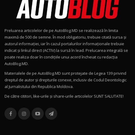
Noul Škoda Kodiaq RS / Test Drive
AutoBlog.MD în premieră națională
9
15:08
Preluarea articolelor de pe AutoBlog.MD se realizează în limita
Noul Geely EX2 / Test Drive AutoBlog.MD
maximă de 500 de semne. În mod obligatoriu, trebuie citată sursa și
15:22
10
autorul informației, iar în cazul portalurilor informaționale trebuie
indicat și linkul direct (ACTIV) la sursă în lead. Prelucarea integrală se
poate realiza doar în condițiile unui acord încheiat cu redacţia
Mercedes-AMG E 53 HYBRID 4MATIC+ / Test
AutoBlog.MD.
Drive AutoBlog.MD
11
16:27
Materialele de pe AutoBlog.MD sunt protejate de Legea 139 privind
dreptul de autor și drepturile conexe, inclusiv de Codul Deontologic
Noul Volvo ES90 / Test Drive AutoBlog.MD
al Jurnalistului din Republica Moldova.
27:58
12
De către cititori, like-urile şi share-urile articolelor SUNT SALUTATE!
Noul MG HS / Test Drive AutoBlog.MD
16:48
13
ROX 01: Test drive cu noul SUV chinezesc care
combină aventura cu luxul / AutoBlog.MD
14