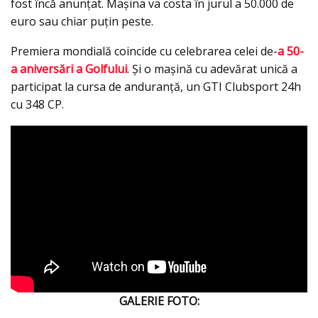
fost încă anunțat. Mașina va costa în jurul a 50.000 de
euro sau chiar puțin peste.
Premiera mondială coincide cu celebrarea celei de-
a 50-
a aniversări a Golfului
. Şi o mașină cu adevărat unică a
participat la cursa de anduranţă, un GTI Clubsport 24h
cu 348 CP.
GALERIE FOTO: