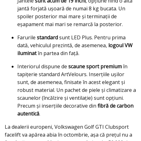
Jantele
sunt acum de 19 inchi
, opțiune fiind o altă
jantă forjată ușoară de numai 8 kg bucata. Un
spoiler posterior mai mare și terminații de
eșapament mai mari se remarcă la posterior.
Farurile
standard
sunt LED Plus. Pentru prima
dată, vehiculul prezintă, de asemenea,
logoul VW
iluminat
în partea din față.
Interiorul dispune de
scaune sport premium
în
tapiţerie standard ArtVelours. Inserțiile ușilor
sunt, de asemenea, finisate în acest elegant și
robust material. Un pachet de piele și climatizare a
scaunelor (încălzire și ventilație) sunt opţiuni.
Precum şi inserţiile decorative din
fibră de carbon
autentică
.
La dealerii europeni, Volkswagen Golf GTI Clubsport
facelift va apărea abia în octombrie, așa că prețul nu a