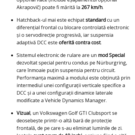
Akrapovič) poate fi mărită la
267 km/h
.
Hatchback-ul mai este echipat
standard
cu un
diferențial frontal cu blocare controlată electronic
şi o servodirecţie progresivă, iar suspensia
adaptivă DCC este
oferită contra cost
.
Sistemul electronic de rulare are un
mod Special
dezvoltat special pentru condus pe Nürburgring,
care înmoaie puțin suspensia pentru circuit.
Performanța maximă a modului este obținută prin
intermediul unei configurații verticale specifice a
DCC și a unei configurații dinamice laterale
modificate a Vehicle Dynamics Manager.
Vizual
, un Volkswagen Golf GTI Clubsport se
deosebește printr-o altă bară de protecție
frontală, de pe care s-au eliminat luminile de zi.