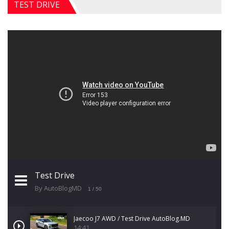
TEST DRIVE
Test Drive
By AutoBlogMD
1
/ 50
Jaecoo J7 AWD / Test Drive AutoBlog.MD
14:41