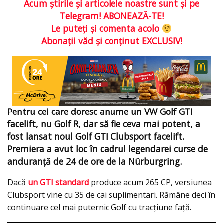
Acum ştirile şi articolele noastre sunt şi pe
Telegram! ABONEAZĂ-TE!
Le puteţi şi comenta acolo
Abonaţii văd şi conţinut EXCLUSIV!
Pentru cei care doresc anume un VW Golf GTI
facelift, nu Golf R, dar să fie ceva mai potent, a
fost lansat noul Golf GTI Clubsport facelift.
Premiera a avut loc în cadrul legendarei curse de
anduranță de 24 de ore de la Nürburgring.
Dacă
un GTI standard
produce acum 265 CP, versiunea
Clubsport vine cu 35 de cai suplimentari. Rămâne deci în
continuare cel mai puternic Golf cu tracțiune față.