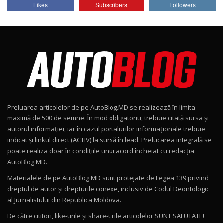
Likes
Subscribers
Followers
AutoBlog.MD
7
24:06
Noul Škoda Kodiaq RS / Test Drive
AutoBlog.MD în premieră națională
8
15:08
Noul Geely EX2 / Test Drive AutoBlog.MD
15:22
9
Preluarea articolelor de pe AutoBlog.MD se realizează în limita
Mercedes-AMG E 53 HYBRID 4MATIC+ / Test
maximă de 500 de semne. În mod obligatoriu, trebuie citată sursa și
Drive AutoBlog.MD
10
autorul informației, iar în cazul portalurilor informaționale trebuie
16:27
indicat și linkul direct (ACTIV) la sursă în lead. Prelucarea integrală se
poate realiza doar în condițiile unui acord încheiat cu redacţia
Noul Volvo ES90 / Test Drive AutoBlog.MD
AutoBlog.MD.
27:58
11
Materialele de pe AutoBlog.MD sunt protejate de Legea 139 privind
dreptul de autor și drepturile conexe, inclusiv de Codul Deontologic
Noul MG HS / Test Drive AutoBlog.MD
al Jurnalistului din Republica Moldova.
16:48
12
De către cititori, like-urile şi share-urile articolelor SUNT SALUTATE!