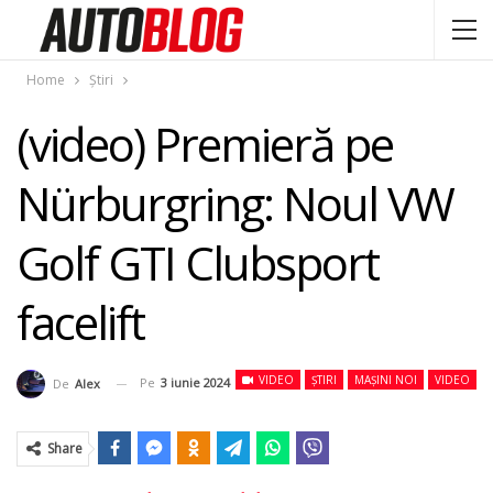
Home
Știri
(video) Premieră pe
Nürburgring: Noul VW
Golf GTI Clubsport
facelift
VIDEO
ȘTIRI
MAȘINI NOI
VIDEO
Pe
3 iunie 2024
De
Alex
Share