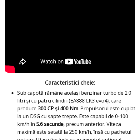
Caracteristici cheie:
Sub capotă rămâne același benzinar turbo de 2.0
litri și cu patru cilindri (EA888 LK3 evo4), care
produce
300 CP și 400 Nm
. Propulsorul este cuplat
la un DSG cu șapte trepte. Este capabil de 0-100
km/h în
5.6 secunde
, precum anterior. Viteza
maximă este setată la 250 km/h, însă cu pachetul
opțional Race (include eşapamentul opţional