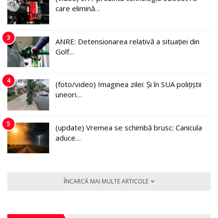
care elimină…
3
ANRE: Detensionarea relativă a situației din
Golf…
4
(foto/video) Imaginea zilei: Și în SUA polițiștii
uneori…
5
(update) Vremea se schimbă brusc: Canicula
aduce…
ÎNCARCĂ MAI MULTE ARTICOLE