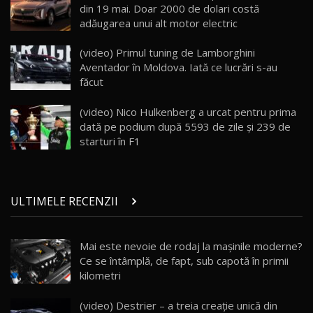
din 19 mai. Doar 2000 de dolari costă
26:38
adăugarea unui alt motor electric
Land Rover Defender OCTA Edition One: Cel
(video) Primul tuning de Lamborghini
mai Exclusiv și Puternic Defender Testat în
25
32:21
Moldova
Aventador în Moldova. Iată ce lucrări s-au
făcut
Porsche 911 Spirit 70 / Test Drive
AutoBlog.MD
26
(video) Nico Hulkenberg a urcat pentru prima
10:57
dată pe podium după 5593 de zile și 239 de
starturi în F1
Test Drive: Noile modele FENDT! Cum e să
conduci un tractor?!
27
22:49
ULTIMELE RECENZII
Noul Geely Monjaro 2025! Mai ieftin și mai
dotat / Test Drive AutoBlog.MD
28
23:05
Mai este nevoie de rodaj la mașinile moderne?
Ce se întâmplă, de fapt, sub capotă în primii
ZEEKR 9X - PRIMUL TEST DRIVE ÎN ROMÂNĂ!
CUM SE CONDUCE?
29
kilometri
33:40
(video) Destrier – a treia creație unică din