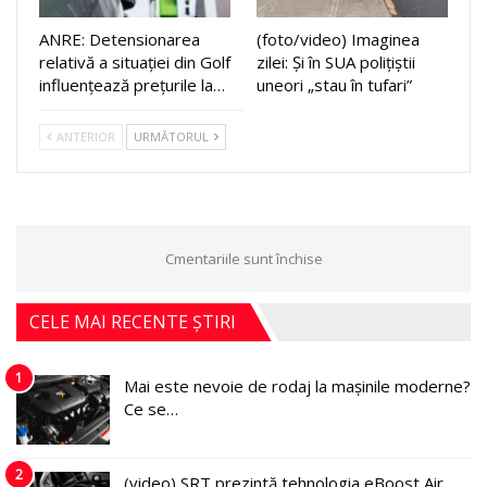
ANRE: Detensionarea
(foto/video) Imaginea
relativă a situației din Golf
zilei: Și în SUA polițiștii
influențează prețurile la…
uneori „stau în tufari”
ANTERIOR
URMĂTORUL
Cmentariile sunt închise
CELE MAI RECENTE ȘTIRI
1
Mai este nevoie de rodaj la mașinile moderne?
Ce se…
2
(video) SRT prezintă tehnologia eBoost Air