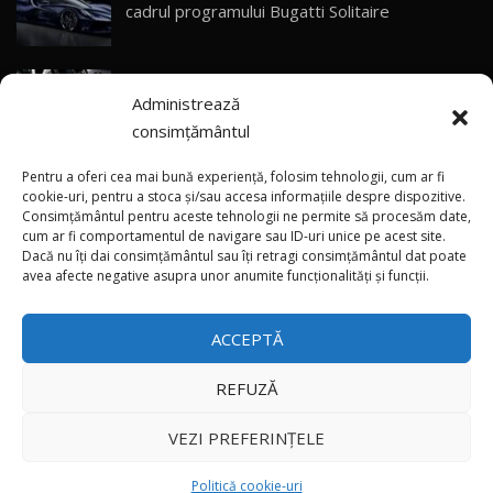
Primele impresii despre BYD Seal U DM-i,
cadrul programului Bugatti Solitaire
Sealion 7 și Seal 5 DM-i / Test Drive
30
10:58
AutoBlog.MD
(video) SRT prezintă tehnologia eBoost Air
Noua Toyota Corolla Cross facelift / Test Drive
Administrează
care elimină decalajul turbo
AutoBlog.MD
31
13:56
consimțământul
ANRE: Detensionarea relativă a situației din
Noul Volvo EX90 / Test Drive AutoBlog.MD
Pentru a oferi cea mai bună experiență, folosim tehnologii, cum ar fi
32:06
32
Golf influențează prețurile la carburanți în
cookie-uri, pentru a stoca și/sau accesa informațiile despre dispozitive.
Consimțământul pentru aceste tehnologii ne permite să procesăm date,
Moldova
cum ar fi comportamentul de navigare sau ID-uri unice pe acest site.
Dacă nu îți dai consimțământul sau îți retragi consimțământul dat poate
×
MG RX5 - își merită banii? / Test Drive
(foto/video) Imaginea zilei: Și în SUA polițiștii
avea afecte negative asupra unor anumite funcționalități și funcții.
AutoBlog.MD
33
uneori „stau în tufari”
18:51
ACCEPTĂ
Noul DACIA DUSTER DIESEL! Primul test drive în
română
34
15:39
REFUZĂ
Toate drepturile rezervate © 2026
Noul Mercedes-Benz E 350 e - cât consumă?! /
VEZI PREFERINȚELE
Test Drive AutoBlog.MD
35
26:49
Autoblog
Developed by
Politică cookie-uri