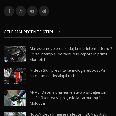
ROX 01: Test drive cu noul SUV chinezesc care
combină aventura cu luxul / AutoBlog.MD
13
36:08
ZEEKR 9X în Moldova: Am condus gigantul
chinez care face lumea să se întoarcă după el
14
CELE MAI RECENTE ȘTIRI
17:27
/ AutoBlog.MD
Noua Mazda CX-5 / Test Drive AutoBlog.MD
Mai este nevoie de rodaj la mașinile moderne?
14:37
15
Ce se întâmplă, de fapt, sub capotă în primii
kilometri
Cum merge? Škoda Octavia 4×4 DSG facelift //
AutoBlogMD
(video) SRT prezintă tehnologia eBoost Air
16
13:10
care elimină decalajul turbo
Lotus Eletre R / Test Drive AutoBlog.MD
20:06
17
ANRE: Detensionarea relativă a situației din
Golf influențează prețurile la carburanți în
Moldova
Va fi modelul nr.1 BYD în Moldova? BYD Seal U
DM-i / Test Drive AutoBlog.MD
18
(foto/video) Imaginea zilei: Și în SUA polițiștii
30:08