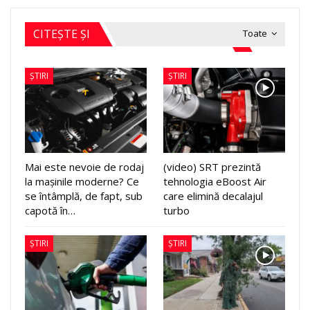
CITEȘTE ȘI
Toate
ȘTIRI
ȘTIRI
Mai este nevoie de rodaj
(video) SRT prezintă
la mașinile moderne? Ce
tehnologia eBoost Air
se întâmplă, de fapt, sub
care elimină decalajul
capotă în…
turbo
ȘTIRI
ȘTIRI