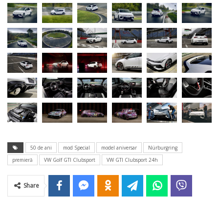
50 de ani
mod Special
model aniversar
Nürburgring
premieră
VW Golf GTI Clubsport
VW GTI Clubsport 24h
Share