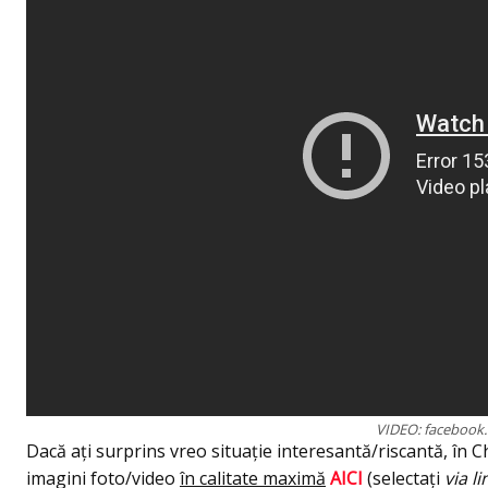
VIDEO: facebook.
Dacă ați surprins vreo situație interesantă/riscantă, în Ch
imagini foto/video
în calitate maximă
AICI
(selectați
via li