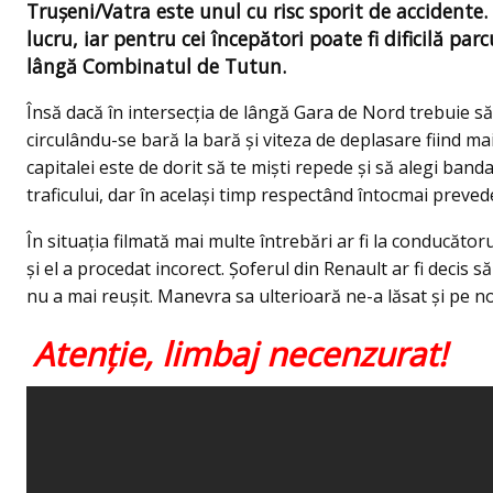
Truşeni/Vatra este unul cu risc sporit de accidente.
lucru, iar pentru cei începători poate fi dificilă pa
lângă Combinatul de Tutun.
Însă dacă în intersecția de lângă Gara de Nord trebuie să fi
circulându-se bară la bară şi viteza de deplasare fiind ma
capitalei este de dorit să te mişti repede şi să alegi ban
traficului, dar în același timp respectând întocmai preved
În situaţia filmată mai multe întrebări ar fi la conducăto
şi el a procedat incorect. Şoferul din Renault ar fi decis 
nu a mai reuşit. Manevra sa ulterioară ne-a lăsat şi pe 
Atenţie, limbaj necenzurat!