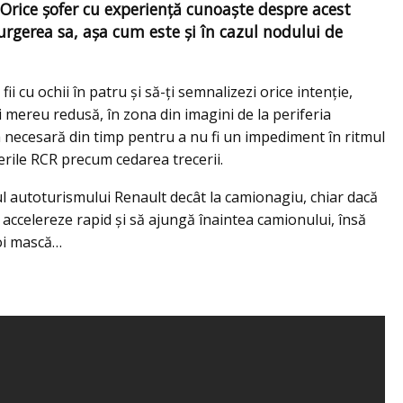
 Orice şofer cu experienţă cunoaşte despre acest
rcurgerea sa, așa cum este și în cazul nodului de
i cu ochii în patru şi să-ţi semnalizezi orice intenție,
i mereu redusă, în zona din imagini de la periferia
da necesară din timp pentru a nu fi un impediment în ritmul
erile RCR precum cedarea trecerii.
rul autoturismului Renault decât la camionagiu, chiar dacă
să accelereze rapid şi să ajungă înaintea camionului, însă
noi mască…