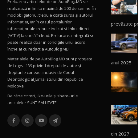
Preluarea articolelor de pe AutoBlog.MD se
realizează în limita maximă de 500 de semne. În
mod obligatoriu, trebuie citată sursa și autorul
informației, iar în cazul portalurilor
prevăzute p
informaționale trebuie indicat și linkul direct
(ACTIV) la sursă în lead. Prelucarea integrală se
poate realiza doar în condițiile unui acord
încheiat cu redacţia AutoBlog.MD.
Materialele de pe AutoBlog.MD sunt protejate
anul 2025
de Legea 139 privind dreptul de autor și
drepturile conexe, inclusiv de Codul
Deontologic al Jurnalistului din Republica
Moldova.
De către cititori, like-urile şi share-urile
articolelor SUNT SALUTATE!
din 2027