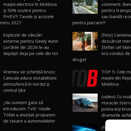
mașini electrice în Moldova
comment: Ban
și 50% scutire pentru
pentru transpo
PHEV?! Taxele și accizele
sau bandă rez
entru 2027
pentru parcare?!
Explozie de vânzări
(foto) Camionul
externe pentru Geely Auto!
descărcat mer
Livrările din 2026 le-au
Ştefan cel Mare,
depășit deja pe cele din tot
era condus de 
drogat
Vremea se schimbă brusc:
TOP 5: Cele ma
Canicula aduce instabilitate
mașini din Rep
atmosferică în nordul și
Moldova
centrul țării
(video) Cu nou
„Nu suntem gata să
Huracán Sterr
introducem TVA”: Vasile
putea ieşi bru
Tofan a anunțat propuneri
drumurile asfa
de taxare a automobilelor
(foto) Stellant