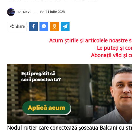
Pe
11 iulie 2023
De
Alex
Share
Acum ştirile şi articolele noastr
Le puteţi şi 
Abonaţii văd şi 
Nodul rutier care conectează şoseaua Balcani cu str