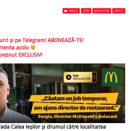
VIDEO
ȘTIRI
MOLDOVA
VIDEO
e sunt şi pe Telegram! ABONEAZĂ-TE!
comenta acolo
conţinut EXCLUSIV!
ada Calea Ieşilor şi drumul către localitatea