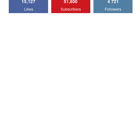
15,127
51,600
4 721
Lotus Emira Turbo SE / Test Drive
Likes
Subscribers
Followers
AutoBlog.MD
7
24:06
Noul Škoda Kodiaq RS / Test Drive
AutoBlog.MD în premieră națională
8
15:08
Noul Geely EX2 / Test Drive AutoBlog.MD
15:22
9
Mercedes-AMG E 53 HYBRID 4MATIC+ /
Test Drive AutoBlog.MD
10
16:27
Noul Volvo ES90 / Test Drive AutoBlog.MD
27:58
11
Noul MG HS / Test Drive AutoBlog.MD
16:48
12