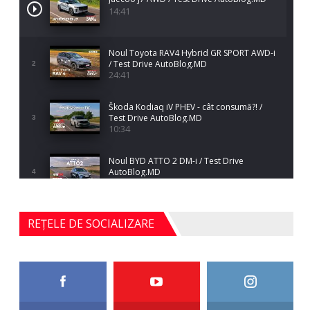
14:41
Noul Toyota RAV4 Hybrid GR SPORT AWD-i
/ Test Drive AutoBlog.MD
2
24:41
Škoda Kodiaq iV PHEV - cât consumă?! /
Test Drive AutoBlog.MD
3
10:34
Noul BYD ATTO 2 DM-i / Test Drive
AutoBlog.MD
4
17:35
Noul Mercedes-Benz S-Class facelift (S 580
REȚELE DE SOCIALIZARE
4MATIC V223) / Test Drive AutoBlog.MD
5
27:33
HAVAL H5 / Test Drive AutoBlog.MD
11:58
6