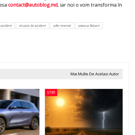
resa
contact@autoblog.md
, iar noi o vom transforma în
c accident
situaţie de accident
şofer enervat
şoseaua Balcani
Mai Multe De Acelasi Autor
ȘTIRI