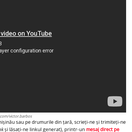
com/victor.barbos
ișinău sau pe drumurile din țară, scrieți-ne și trimiteți-ne
nk
și lăsați-ne linkul generat), printr-un
mesaj direct pe