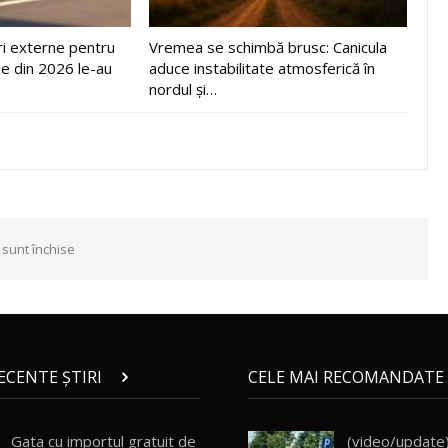
ri externe pentru
Vremea se schimbă brusc: Canicula
le din 2026 le-au
aduce instabilitate atmosferică în
nordul și…
 sunt închise
RECENTE ȘTIRI
CELE MAI RECOMANDATE 
Gata cu importul gratuit de
(video/update