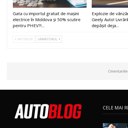
Gata cu importul gratuit de mașini
Explozie de vânză
electrice în Moldova și 50% scutire
Geely Auto! Livrări
pentru PHEV?!…
depășit deja…
ANTERIOR
URMĂTORUL
Cmentariile
CELE MAI 