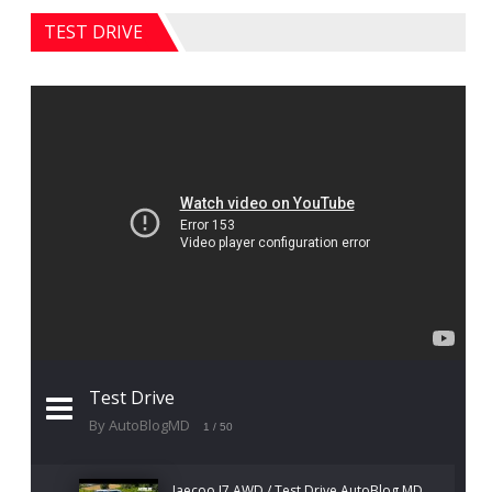
TEST DRIVE
Test Drive
By AutoBlogMD
1
/ 50
Jaecoo J7 AWD / Test Drive AutoBlog.MD