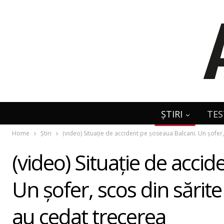
ȘTIRI
TES
Home
Știri
(video) Situaţie de accident pe şoseaua Balcani. Un şofer, 
(video) Situaţie de acci
Un şofer, scos din sărite 
au cedat trecerea