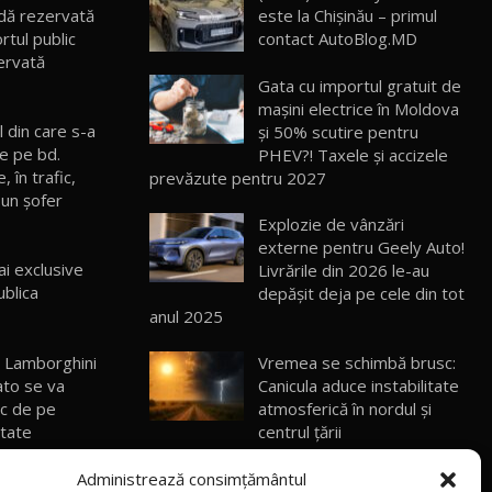
30:08
dă rezervată
este la Chișinău – primul
rtul public
contact AutoBlog.MD
ervată
Noul Geely EX5 EM-i care a cucerit
Moldova înainte să ajungă în showroom /
Gata cu importul gratuit de
19
23:36
Test Drive AutoBlog.MD
mașini electrice în Moldova
 din care s-a
și 50% scutire pentru
Noul ZEEKR 7X / Test Drive AutoBlog.MD
e pe bd.
PHEV?! Taxele și accizele
29:08
20
 în trafic,
prevăzute pentru 2027
un şofer
Explozie de vânzări
Micul BYD Dolphin Surf / Test Drive
externe pentru Geely Auto!
AutoBlog.MD
21
i exclusive
Livrările din 2026 le-au
16:59
ublica
depășit deja pe cele din tot
anul 2025
Noua Mazda 6e / Test Drive AutoBlog.MD
26:59
22
l Lamborghini
Vremea se schimbă brusc:
ato se va
Canicula aduce instabilitate
sc de pe
atmosferică în nordul și
Lynk & Co 01 / Test Drive AutoBlog.MD
25:19
23
ltate
centrul țării
is pregătește
„Nu suntem gata să
Administrează consimțământul