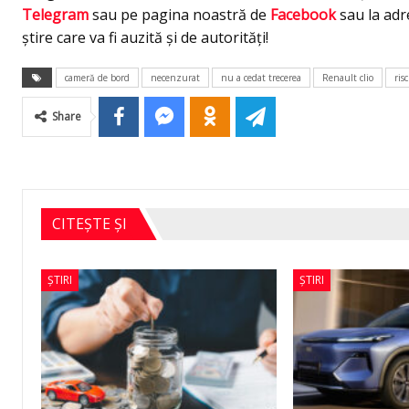
Telegram
sau pe pagina noastră de
Facebook
sau la ad
știre care va fi auzită și de autorități!
cameră de bord
necenzurat
nu a cedat trecerea
Renault clio
ris
Share
CITEȘTE ȘI
ȘTIRI
ȘTIRI