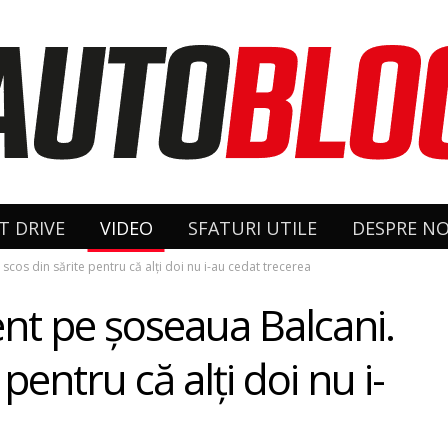
T DRIVE
VIDEO
SFATURI UTILE
DESPRE NO
scos din sărite pentru că alţi doi nu i-au cedat trecerea
dent pe şoseaua Balcani.
pentru că alţi doi nu i-