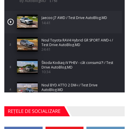
By AutoBlogMD
1
/ 50
Jaecoo J7 AWD / Test Drive AutoBlog.MD
14:41
Noul Toyota RAV4 Hybrid GR SPORT AWD-i /
Test Drive AutoBlog.MD
2
24:41
Škoda Kodiaq iV PHEV - cât consumă?! / Test
Drive AutoBlog.MD
3
10:34
Noul BYD ATTO 2 DM-i / Test Drive
AutoBlog.MD
4
17:35
Noul Mercedes-Benz S-Class facelift (S 580
REȚELE DE SOCIALIZARE
4MATIC V223) / Test Drive AutoBlog.MD
5
27:33