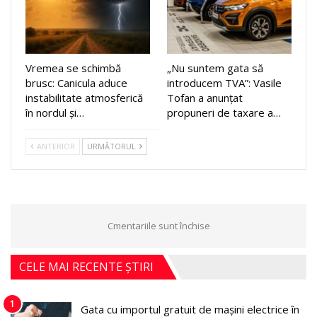
Vremea se schimbă
„Nu suntem gata să
brusc: Canicula aduce
introducem TVA”: Vasile
instabilitate atmosferică
Tofan a anunțat
în nordul și…
propuneri de taxare a…
ANTERIOR
URMĂTORUL
Cmentariile sunt închise
CELE MAI RECENTE ȘTIRI
1
Gata cu importul gratuit de mașini electrice în