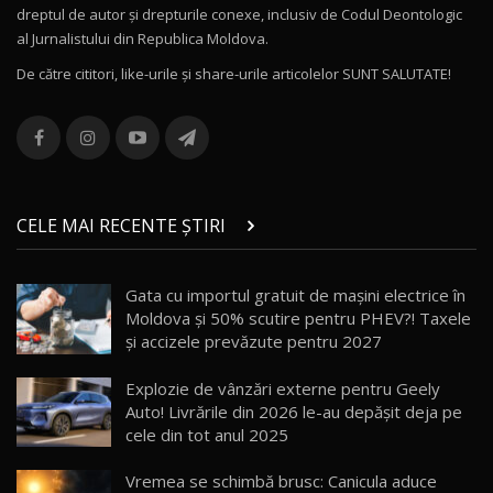
dreptul de autor și drepturile conexe, inclusiv de Codul Deontologic
Noul MG HS / Test Drive AutoBlog.MD
al Jurnalistului din Republica Moldova.
16:48
12
De către cititori, like-urile şi share-urile articolelor SUNT SALUTATE!
ROX 01: Test drive cu noul SUV chinezesc care
combină aventura cu luxul / AutoBlog.MD
13
36:08
ZEEKR 9X în Moldova: Am condus gigantul
chinez care face lumea să se întoarcă după el
14
CELE MAI RECENTE ȘTIRI
17:27
/ AutoBlog.MD
Noua Mazda CX-5 / Test Drive AutoBlog.MD
Gata cu importul gratuit de mașini electrice în
14:37
15
Moldova și 50% scutire pentru PHEV?! Taxele
și accizele prevăzute pentru 2027
Cum merge? Škoda Octavia 4×4 DSG facelift //
AutoBlogMD
Explozie de vânzări externe pentru Geely
16
13:10
Auto! Livrările din 2026 le-au depășit deja pe
cele din tot anul 2025
Lotus Eletre R / Test Drive AutoBlog.MD
20:06
17
Vremea se schimbă brusc: Canicula aduce