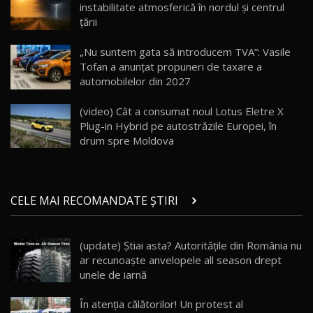
instabilitate atmosferică în nordul și centrul
țării
Va fi modelul nr.1 BYD în Moldova? BYD Seal U
DM-i / Test Drive AutoBlog.MD
18
„Nu suntem gata să introducem TVA”: Vasile
30:08
Tofan a anunțat propuneri de taxare a
automobilelor din 2027
Noul Geely EX5 EM-i care a cucerit Moldova
înainte să ajungă în showroom / Test Drive
19
23:36
AutoBlog.MD
(video) Cât a consumat noul Lotus Eletre X
Plug-in Hybrid pe autostrăzile Europei, în
Noul ZEEKR 7X / Test Drive AutoBlog.MD
drum spre Moldova
29:08
20
Micul BYD Dolphin Surf / Test Drive
CELE MAI RECOMANDATE ȘTIRI
AutoBlog.MD
21
16:59
(update) Ştiai asta? Autorităţile din România nu
Noua Mazda 6e / Test Drive AutoBlog.MD
ar recunoaște anvelopele all season drept
26:59
22
unele de iarnă
Lynk & Co 01 / Test Drive AutoBlog.MD
În atenţia călătorilor! Un protest al