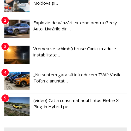
Moldova și…
2
Explozie de vânzări externe pentru Geely
Auto! Livrările din…
3
Vremea se schimbă brusc: Canicula aduce
instabilitate…
4
„Nu suntem gata să introducem TVA”: Vasile
Tofan a anunțat…
5
(video) Cât a consumat noul Lotus Eletre X
Plug-in Hybrid pe…