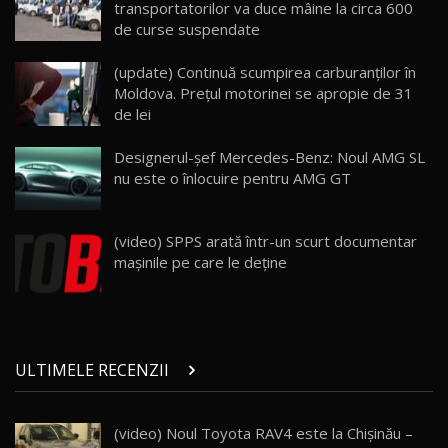
25:19
23
transportatorilor va duce mâine la circa 600
de curse suspendate
ZEEKR 009: Cel mai Performant și Confortabil
(update) Continuă scumpirea carburanților în
Van Electric Testat în Moldova / AutoBlog.MD
24
Moldova. Prețul motorinei se apropie de 31
26:38
de lei
Land Rover Defender OCTA Edition One: Cel
Designerul-şef Mercedes-Benz: Noul AMG SL
mai Exclusiv și Puternic Defender Testat în
25
32:21
Moldova
nu este o înlocuire pentru AMG GT
Porsche 911 Spirit 70 / Test Drive
AutoBlog.MD
26
(video) SPPS arată într-un scurt documentar
10:57
maşinile pe care le deţine
Test Drive: Noile modele FENDT! Cum e să
conduci un tractor?!
27
22:49
ULTIMELE RECENZII
Noul Geely Monjaro 2025! Mai ieftin și mai
dotat / Test Drive AutoBlog.MD
28
23:05
(video) Noul Toyota RAV4 este la Chișinău –