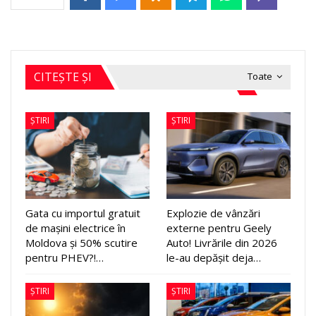
CITEȘTE ȘI
Toate
ȘTIRI
ȘTIRI
Gata cu importul gratuit
Explozie de vânzări
de mașini electrice în
externe pentru Geely
Moldova și 50% scutire
Auto! Livrările din 2026
pentru PHEV?!…
le-au depășit deja…
ȘTIRI
ȘTIRI