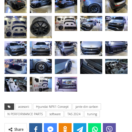
accesorii
Hyundai NPX1 Concept
jante din carbon
N PERFORMANCE PARTS
software
TAS 2024
tuning
Share