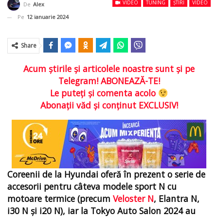
VIDEO
TUNING
ȘTIRI
VIDEO
De
Alex
Pe
12 ianuarie 2024
Share
Acum ştirile şi articolele noastre sunt şi pe
Telegram! ABONEAZĂ-TE!
Le puteţi şi comenta acolo
Abonaţii văd şi conţinut EXCLUSIV!
Coreenii de la Hyundai oferă în prezent o serie de
accesorii pentru câteva modele sport N cu
motoare termice (precum
Veloster N
, Elantra N,
i30 N și i20 N), iar la Tokyo Auto Salon 2024 au