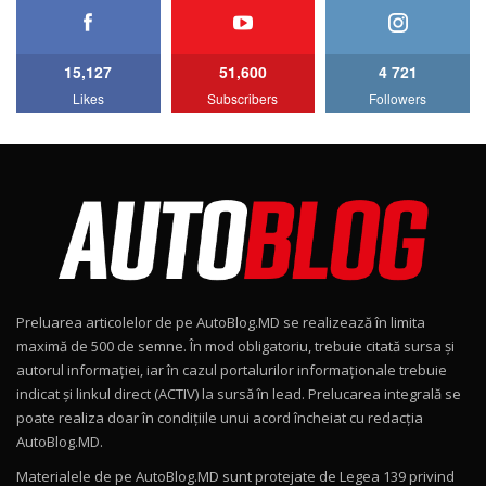
HAVAL H5 / Test Drive AutoBlog.MD
11:58
6
15,127
51,600
4 721
Lotus Emira Turbo SE / Test Drive
Likes
Subscribers
Followers
AutoBlog.MD
7
24:06
Noul Škoda Kodiaq RS / Test Drive
AutoBlog.MD în premieră națională
8
15:08
Noul Geely EX2 / Test Drive AutoBlog.MD
15:22
9
Preluarea articolelor de pe AutoBlog.MD se realizează în limita
Mercedes-AMG E 53 HYBRID 4MATIC+ / Test
maximă de 500 de semne. În mod obligatoriu, trebuie citată sursa și
Drive AutoBlog.MD
10
autorul informației, iar în cazul portalurilor informaționale trebuie
16:27
indicat și linkul direct (ACTIV) la sursă în lead. Prelucarea integrală se
poate realiza doar în condițiile unui acord încheiat cu redacţia
Noul Volvo ES90 / Test Drive AutoBlog.MD
AutoBlog.MD.
27:58
11
Materialele de pe AutoBlog.MD sunt protejate de Legea 139 privind