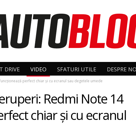
T DRIVE
VIDEO
SFATURI UTILE
DESPRE NO
 funcționează perfect chiar și cu ecranul sau degetele umede
treruperi: Redmi Note 14
fect chiar și cu ecranul