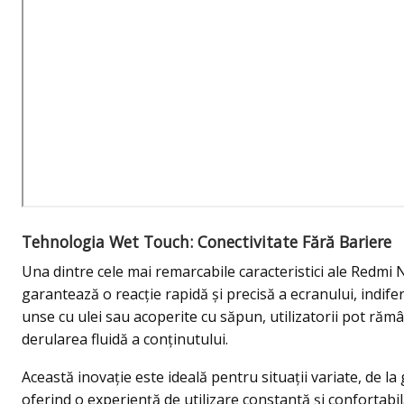
Tehnologia Wet Touch: Conectivitate Fără Bariere
Una dintre cele mai remarcabile caracteristici ale Redm
garantează o reacție rapidă și precisă a ecranului, indifere
unse cu ulei sau acoperite cu săpun, utilizatorii pot răm
derularea fluidă a conținutului.
Această inovație este ideală pentru situații variate, de la g
oferind o experiență de utilizare constantă și confortabil