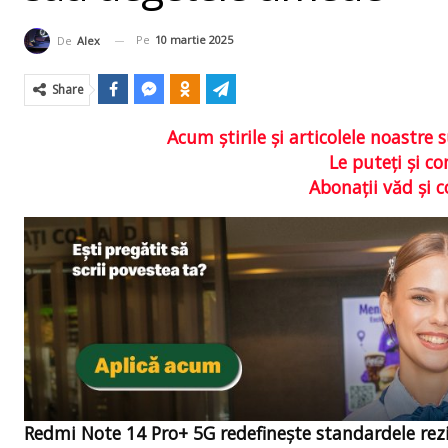
Pe
10 martie 2025
De
Alex
Share
Acum ştirile şi articolele noastr
Le puteţi şi 
Abonaţii văd şi 
Redmi Note 14 Pro+ 5G redefinește standardele rezis