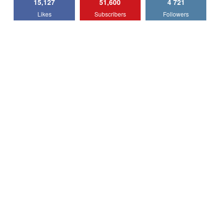
15,127
51,600
4 721
Lotus Emira Turbo SE / Test Drive
Likes
Subscribers
Followers
AutoBlog.MD
7
24:06
Noul Škoda Kodiaq RS / Test Drive
AutoBlog.MD în premieră națională
8
15:08
Noul Geely EX2 / Test Drive AutoBlog.MD
15:22
9
Mercedes-AMG E 53 HYBRID 4MATIC+ /
Test Drive AutoBlog.MD
10
16:27
Noul Volvo ES90 / Test Drive AutoBlog.MD
27:58
11
Noul MG HS / Test Drive AutoBlog.MD
16:48
12