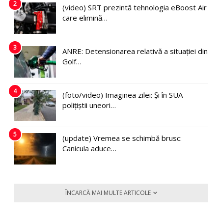
2
(video) SRT prezintă tehnologia eBoost Air
care elimină…
3
ANRE: Detensionarea relativă a situației din
Golf…
4
(foto/video) Imaginea zilei: Și în SUA
polițiștii uneori…
5
(update) Vremea se schimbă brusc:
Canicula aduce…
ÎNCARCĂ MAI MULTE ARTICOLE