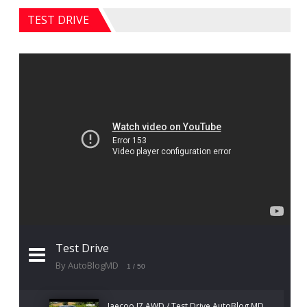
TEST DRIVE
Test Drive
By AutoBlogMD
1
/ 50
Jaecoo J7 AWD / Test Drive AutoBlog.MD