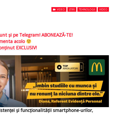
VIDEO
ȘTIRI
TEHNOLOGII
VIDEO
e sunt şi pe Telegram! ABONEAZĂ-TE!
comenta acolo
conţinut EXCLUSIV!
tenței și funcționalității smartphone-urilor,