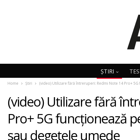
ȘTIRI
TES
Home
Știri
(video) Utilizare fără întreruperi: Redmi Note 14 Pro+ 5G
(video) Utilizare fără în
Pro+ 5G funcționează per
sau degetele umede