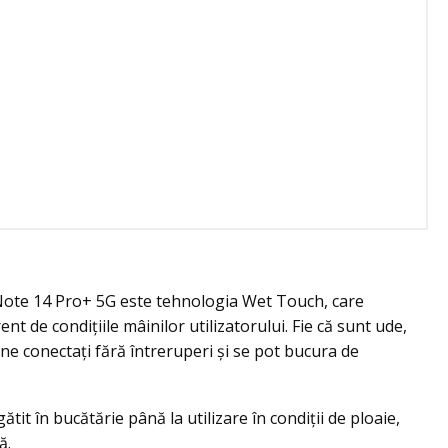
i Note 14 Pro+ 5G este tehnologia Wet Touch, care
nt de condițiile mâinilor utilizatorului. Fie că sunt ude,
âne conectați fără întreruperi și se pot bucura de
ătit în bucătărie până la utilizare în condiții de ploaie,
ă.