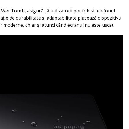
et Touch, asigură că utilizatorii pot folosi telefonul
nație de durabilitate și adaptabilitate plasează dispozitivul
 moderne, chiar și atunci când ecranul nu este uscat.