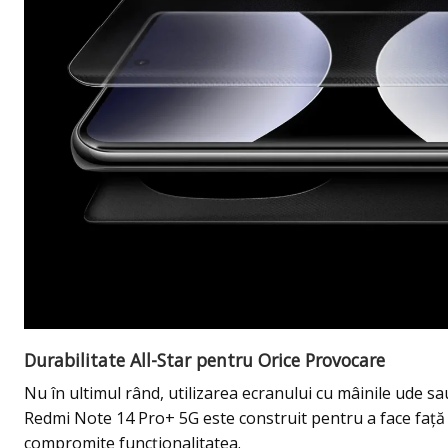
Durabilitate All-Star pentru Orice Provocare
Nu în ultimul rând, utilizarea ecranului cu mâinile ude sau 
Redmi Note 14 Pro+ 5G este construit pentru a face față pr
compromite funcționalitatea.