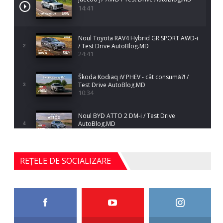
14:41
Noul Toyota RAV4 Hybrid GR SPORT AWD-i
/ Test Drive AutoBlog.MD
2
24:41
Škoda Kodiaq iV PHEV - cât consumă?! /
Test Drive AutoBlog.MD
3
10:34
Noul BYD ATTO 2 DM-i / Test Drive
AutoBlog.MD
4
17:35
Noul Mercedes-Benz S-Class facelift (S 580
REȚELE DE SOCIALIZARE
4MATIC V223) / Test Drive AutoBlog.MD
5
27:33
HAVAL H5 / Test Drive AutoBlog.MD
11:58
6