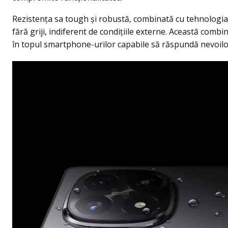
Rezistența sa tough și robustă, combinată cu tehnologia W
fără griji, indiferent de condițiile externe. Această combi
în topul smartphone-urilor capabile să răspundă nevoilor