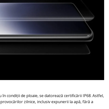
în condiții de ploaie, se datorează certificării IP68. Astfel,
ovocărilor zilnice, inclusiv expunerii la apă, fără a