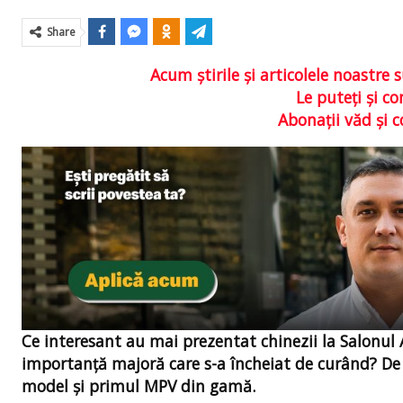
Share
Acum ştirile şi articolele noastr
Le puteţi şi 
Abonaţii văd şi 
Ce interesant au mai prezentat chinezii la Salonu
importanță majoră care s-a încheiat de curând? De
model și primul MPV din gamă.