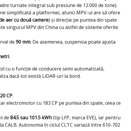
dre turnate integral sub presiune de 12.000 de tone).
ne simplificată a platformei, atunci MPV-ul are să ofere
de aer cu două camere
) și direcție pe puntea din spate
Este singurul MPV din China cu astfel de sisteme oferite
erval de
90 mm
. De asemenea, suspensia poate ajusta
metri
.
bil cu o funcție de conducere semi automatizată,
aliza dacă tot există LiDAR-uri la bord.
20 CP
.
tar electromotor cu 183 CP pe puntea din spate, ceea ce
ii de
84.5 sau 101.5 kWh
(tip LFP, marca EVE), iar pentru
la CALB. Autonomia în ciclul CLTC variază între 610-702