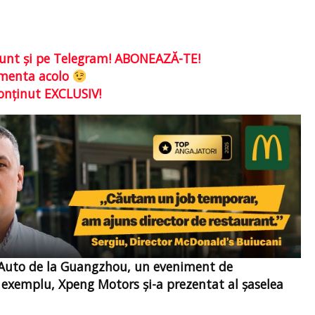
e sunt şi pe Telegram! ABONEAZĂ-TE!
comenta acolo
conţinut EXCLUSIV!
l Auto de la Guangzhou, un eveniment de
 exemplu, Xpeng Motors și-a prezentat al șaselea