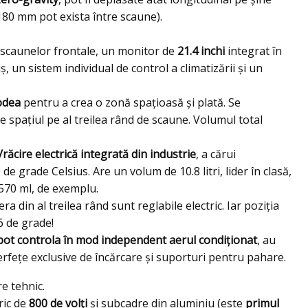
 180 mm pot exista între scaune).
scaunelor frontale, un monitor de
21.4 inchi
integrat în
, un sistem individual de control a climatizării și un
podea
pentru a crea o zonă spațioasă și plată. Se
e spațiul pe al treilea rând de scaune. Volumul total
/răcire electrică integrată din industrie
, a cărui
de grade Celsius. Are un volum de 10.8 litri, lider în clasă,
 570 ml, de exemplu.
iera din al treilea rând sunt reglabile electric. Iar poziția
6 de grade!
pot controla în mod independent aerul condiționat
, au
terfețe exclusive de încărcare și suporturi pentru pahare.
re tehnic.
ric de
800 de volți
și subcadre din aluminiu (este
primul