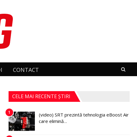
I
CONTACT
CELE MAI RECENTE ȘTIRI
1
(video) SRT prezintă tehnologia eBoost Air
care elimină…