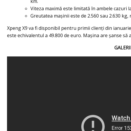
km.
Viteza maximă este limitată în ambele cazuri l
Greutatea mașinii este de 2.560 sau 2.630 kg, 
Xpeng X9 va fi disponibil pentru primii clienți din ianuari
este echivalentul a 49.800 de euro. Mașina are șanse să a
GALERI