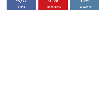
15,127
51,600
4 721
Lotus Emira Turbo SE / Test Drive
Likes
Subscribers
Followers
AutoBlog.MD
7
24:06
Noul Škoda Kodiaq RS / Test Drive
AutoBlog.MD în premieră națională
8
15:08
Noul Geely EX2 / Test Drive AutoBlog.MD
15:22
9
Mercedes-AMG E 53 HYBRID 4MATIC+ /
Test Drive AutoBlog.MD
10
16:27
Noul Volvo ES90 / Test Drive AutoBlog.MD
27:58
11
Noul MG HS / Test Drive AutoBlog.MD
16:48
12