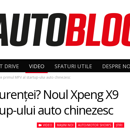
T DRIVE
VIDEO
SFATURI UTILE
DESPRE NO
te primul MPV al startup-ului auto chinezesc
ncurenței? Noul Xpeng X9
tup-ului auto chinezesc
VIDEO
MAȘINI NOI
AUTO/MOTOR SHOW'S
ȘTIRI