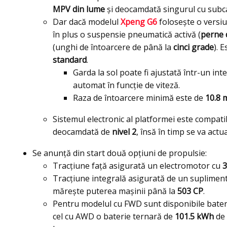
MPV din lume
și deocamdată singurul cu subca
Dar dacă modelul
Xpeng G6
folosește o versiu
în plus o suspensie pneumatică activă (
perne 
(unghi de întoarcere de până la
cinci grade
). 
standard
.
Garda la sol poate fi ajustată într-un int
automat în funcție de viteză.
Raza de întoarcere minimă este de
10.8 
Sistemul electronic al platformei este compati
deocamdată de
nivel 2
, însă în timp se va actu
Se anunță din start două opțiuni de propulsie:
Tracțiune față asigurată un electromotor cu
3
Tracțiune integrală asigurată de un suplimen
mărește puterea mașinii până la
503 CP
.
Pentru modelul cu FWD sunt disponibile bater
cel cu AWD o baterie ternară de
101.5 kWh
de 