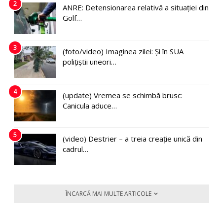
2
ANRE: Detensionarea relativă a situației din
Golf…
3
(foto/video) Imaginea zilei: Și în SUA
polițiștii uneori…
4
(update) Vremea se schimbă brusc:
Canicula aduce…
5
(video) Destrier – a treia creație unică din
cadrul…
ÎNCARCĂ MAI MULTE ARTICOLE