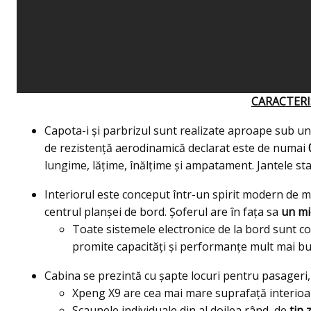
CARACTERIS
Capota-i și parbrizul sunt realizate aproape sub un 
de rezistență aerodinamică declarat este de numai
lungime, lățime, înălțime și ampatament. Jantele sta
Interiorul este conceput într-un spirit modern de 
centrul planșei de bord. Șoferul are în fața sa
un mi
Toate sistemele electronice de la bord sunt c
promite capacități și performanțe mult mai b
Cabina se prezintă cu șapte locuri pentru pasageri,
Xpeng X9 are cea mai mare suprafață interioar
Scaunele individuale din al doilea rând, de
tip 