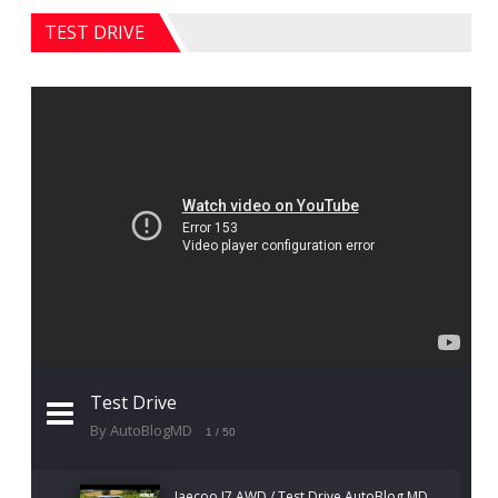
TEST DRIVE
Test Drive
By AutoBlogMD
1
/ 50
Jaecoo J7 AWD / Test Drive AutoBlog.MD