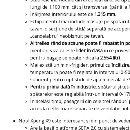
lungi de 1.100 mm, cât și transversal (până la
Înălțimea interiorului este de
1.315 mm
.
Echipamentul mai include măsuțe pe spătarul 
tavan, o secțiune de sticlă separată pe acoperiș
„candelabru” neobișnuit pe tavan.
Al treilea rând de scaune poate fi rabatat în 
menționează că este
lider în clasă
în ce priveșt
pentru bagaje se poate ridica la
2.554 litri
.
Mai există un mini-frigider,
primul cu încălzire
temperatură poate fi reglată în intervalul 0-50 
suficient pentru opt sticle de apă minerală de
Pentru prima dată în industrie
, spătarul și tet
spătarelor este reglabilă într-un interval 0-17
În același timp, pasagerii din cele trei rânduri
acces la deflectoare separate de ventilație, in
Noul Xpeng X9 este interesant și din punct de vede
Are la bază platforma SEPA 2.0 cu sistem elect