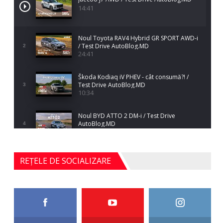
14:41
Noul Toyota RAV4 Hybrid GR SPORT AWD-i
/ Test Drive AutoBlog.MD
2
24:41
Škoda Kodiaq iV PHEV - cât consumă?! /
Test Drive AutoBlog.MD
3
10:34
Noul BYD ATTO 2 DM-i / Test Drive
AutoBlog.MD
4
17:35
Noul Mercedes-Benz S-Class facelift (S 580
REȚELE DE SOCIALIZARE
4MATIC V223) / Test Drive AutoBlog.MD
5
27:33
HAVAL H5 / Test Drive AutoBlog.MD
11:58
6