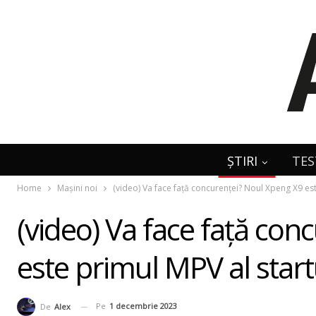
ȘTIRI
TES
Home
Mașini noi
(video) Va face față concurenței? Noul Xpeng X9 es
(video) Va face față co
este primul MPV al star
Pe
1 decembrie 2023
De
Alex