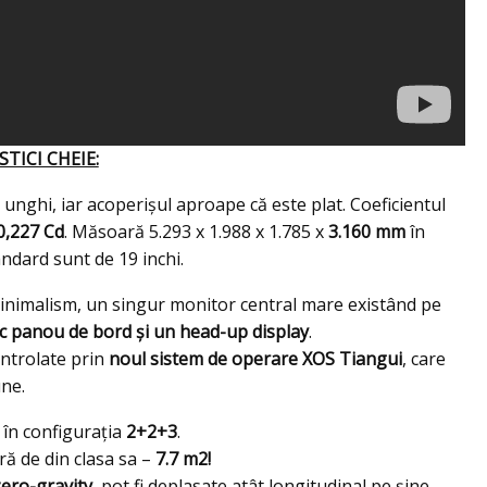
TICI CHEIE:
unghi, iar acoperișul aproape că este plat. Coeficientul
0,227 Cd
. Măsoară 5.293 x 1.988 x 1.785 x
3.160 mm
în
ndard sunt de 19 inchi.
minimalism, un singur monitor central mare existând pe
c panou de bord și un head-up display
.
ontrolate prin
noul sistem de operare XOS Tiangui
, care
une.
 în configurația
2+2+3
.
ă de din clasa sa –
7.7 m2!
zero-gravity
, pot fi deplasate atât longitudinal pe șine