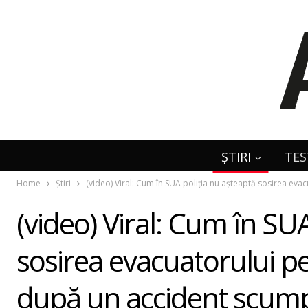
ȘTIRI
TES
Home
Știri
(video) Viral: Cum în SUA poliția nu așteaptă sosirea e
(video) Viral: Cum în SU
sosirea evacuatorului 
după un accident scum