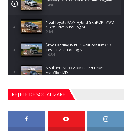
14:41
Noul Toyota RAV4 Hybrid GR SPORT AWD-i
/ Test Drive AutoBlog.MD
2
24:41
Škoda Kodiaq iV PHEV - cât consumă?! /
Test Drive AutoBlog.MD
3
10:34
Noul BYD ATTO 2 DM-i / Test Drive
AutoBlog.MD
4
17:35
Noul Mercedes-Benz S-Class facelift (S 580
REȚELE DE SOCIALIZARE
4MATIC V223) / Test Drive AutoBlog.MD
5
27:33
HAVAL H5 / Test Drive AutoBlog.MD
11:58
6