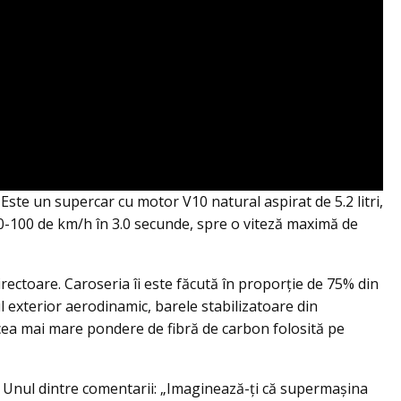
. Este un supercar cu motor V10 natural aspirat de 5.2 litri,
0-100 de km/h în 3.0 secunde, spre o viteză maximă de
rectoare. Caroseria îi este făcută în proporție de 75% din
ul exterior aerodinamic, barele stabilizatoare din
cea mai mare pondere de fibră de carbon folosită pe
i. Unul dintre comentarii: „Imaginează-ți că supermașina