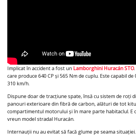
Implicat în accident a fost un
Lamborghini Huracán STO
care produce 640 CP şi 565 Nm de cuplu. Este capabil de 
310 km/h.
Dispune doar de tracţiune spate, însă cu sistem de roţi di
panouri exterioare din fibră de carbon, alături de tot kit
compartimentul motorului şi în mare parte habitaclul. E 
vreun model stradal Huracán.
Internauții nu au evitat să facă glume pe seama situație