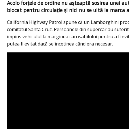
Acolo forțele de ordine nu așteaptă sosirea unei a
blocat pentru circulație și nici nu se uită la marca
California Highway Patrol spune că un Lamborghini prod
comitatul Santa Cruz. Persoanele din supercar au suferit
împins vehiculul la marginea carosabilului pentru a fi evit
putea fi evitat dacă se încetinea când era necesar.