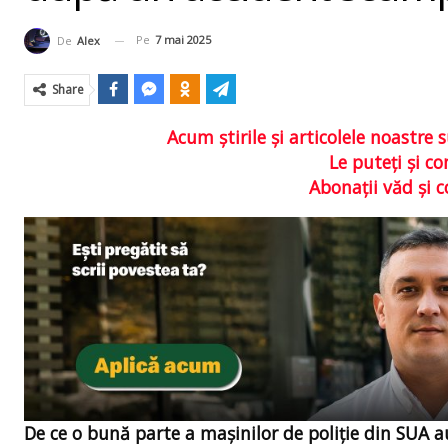
Pe
7 mai 2025
De
Alex
Share
Acum ştirile şi articolele noastr
Le puteţi şi 
Abonaţii văd şi 
De ce o bună parte a mașinilor de poliție din SUA a