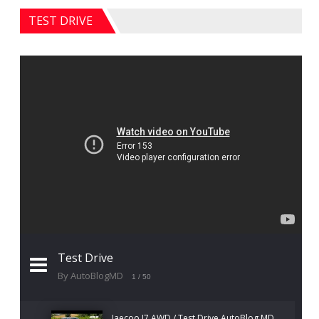
TEST DRIVE
Test Drive
By AutoBlogMD
1
/ 50
Jaecoo J7 AWD / Test Drive AutoBlog.MD