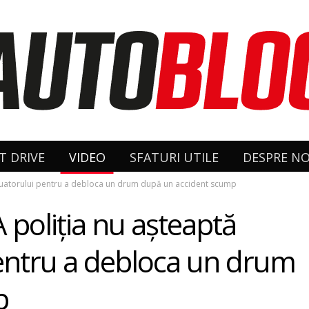
T DRIVE
VIDEO
SFATURI UTILE
DESPRE NO
vacuatorului pentru a debloca un drum după un accident scump
A poliția nu așteaptă
pentru a debloca un drum
p