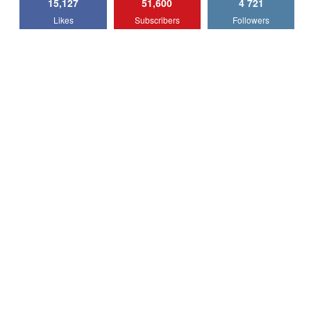
15,127
51,600
4 721
Lotus Emira Turbo SE / Test Drive
Likes
Subscribers
Followers
AutoBlog.MD
7
24:06
Noul Škoda Kodiaq RS / Test Drive
AutoBlog.MD în premieră națională
8
15:08
Noul Geely EX2 / Test Drive AutoBlog.MD
15:22
9
Mercedes-AMG E 53 HYBRID 4MATIC+ /
Test Drive AutoBlog.MD
10
16:27
Noul Volvo ES90 / Test Drive AutoBlog.MD
27:58
11
Noul MG HS / Test Drive AutoBlog.MD
16:48
12