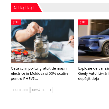
CITEȘTE ȘI
ȘTIRI
ȘTIRI
Gata cu importul gratuit de mașini
Explozie de vânză
electrice în Moldova și 50% scutire
Geely Auto! Livrări
pentru PHEV?!…
depășit deja…
ANTERIOR
URMĂTORUL