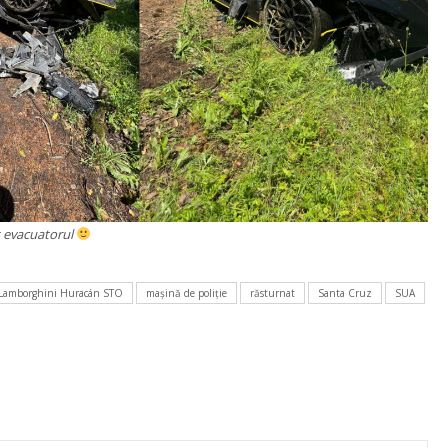
it evacuatorul
Lamborghini Huracán STO
mașină de poliție
răsturnat
Santa Cruz
SUA