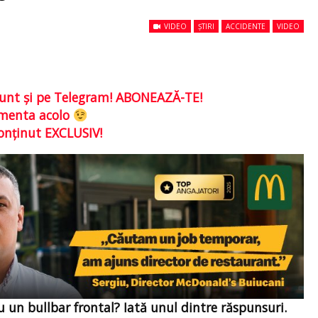
VIDEO
ȘTIRI
ACCIDENTE
VIDEO
e sunt şi pe Telegram! ABONEAZĂ-TE!
comenta acolo
conţinut EXCLUSIV!
u un bullbar frontal? Iată unul dintre răspunsuri.