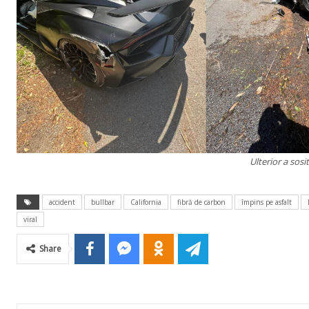
Ulterior a sos
accident
bullbar
California
fibră de carbon
împins pe asfalt
viral
Share