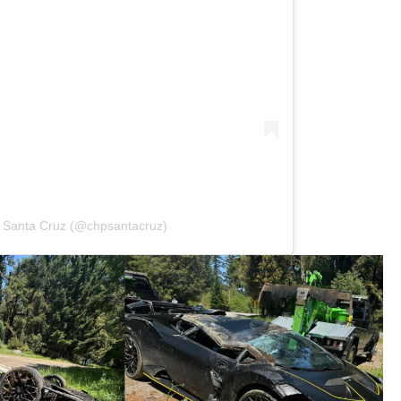
P Santa Cruz (@chpsantacruz)