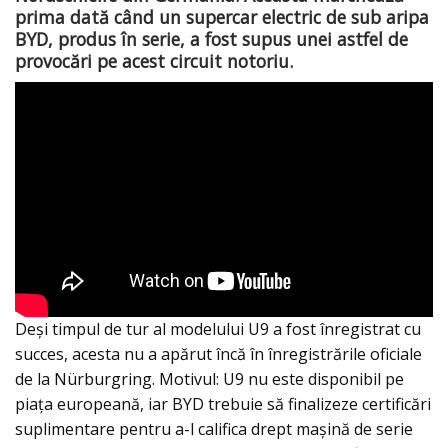
prima dată când un supercar electric de sub aripa
BYD, produs în serie, a fost supus unei astfel de
provocări pe acest circuit notoriu.
Deși timpul de tur al modelului U9 a fost înregistrat cu
succes, acesta nu a apărut încă în înregistrările oficiale
de la Nürburgring. Motivul: U9 nu este disponibil pe
piața europeană, iar BYD trebuie să finalizeze certificări
suplimentare pentru a-l califica drept mașină de serie