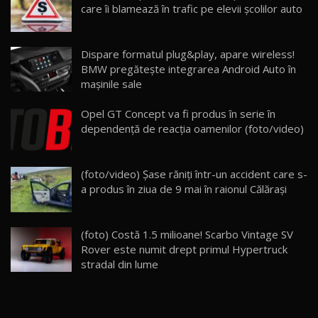
care îi blamează în trafic pe elevii școlilor auto
26:59
22
Lynk & Co 01 / Test Drive AutoBlog.MD
Dispare formatul plug&play, apare wireless!
25:19
23
BMW pregăteşte integrarea Android Auto în
maşinile sale
ZEEKR 009: Cel mai Performant și Confortabil
Opel GT Concept va fi produs în serie în
Van Electric Testat în Moldova / AutoBlog.MD
24
dependenţă de reacţia oamenilor (foto/video)
26:38
Land Rover Defender OCTA Edition One: Cel
(foto/video) Şase răniţi într-un accident care s-
mai Exclusiv și Puternic Defender Testat în
25
32:21
Moldova
a produs în ziua de 9 mai în raionul Călăraşi
Porsche 911 Spirit 70 / Test Drive
AutoBlog.MD
26
(foto) Costă 1.5 milioane! Scarbo Vintage SV
10:57
Rover este numit drept primul Hypertruck
stradal din lume
Test Drive: Noile modele FENDT! Cum e să
conduci un tractor?!
27
22:49