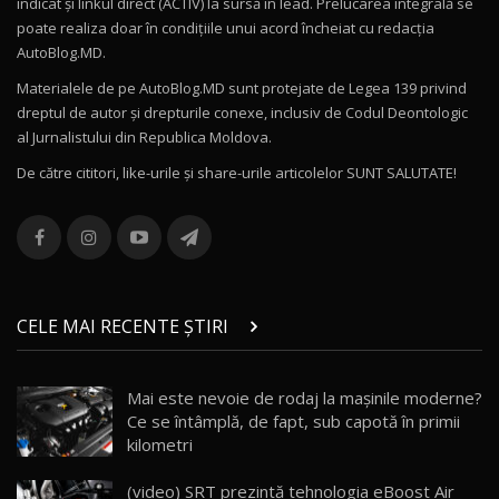
indicat și linkul direct (ACTIV) la sursă în lead. Prelucarea integrală se
poate realiza doar în condițiile unui acord încheiat cu redacţia
Noul Volvo ES90 / Test Drive AutoBlog.MD
AutoBlog.MD.
27:58
11
Materialele de pe AutoBlog.MD sunt protejate de Legea 139 privind
dreptul de autor și drepturile conexe, inclusiv de Codul Deontologic
Noul MG HS / Test Drive AutoBlog.MD
al Jurnalistului din Republica Moldova.
16:48
12
De către cititori, like-urile şi share-urile articolelor SUNT SALUTATE!
ROX 01: Test drive cu noul SUV chinezesc care
combină aventura cu luxul / AutoBlog.MD
13
36:08
ZEEKR 9X în Moldova: Am condus gigantul
chinez care face lumea să se întoarcă după el
14
CELE MAI RECENTE ȘTIRI
17:27
/ AutoBlog.MD
Noua Mazda CX-5 / Test Drive AutoBlog.MD
Mai este nevoie de rodaj la mașinile moderne?
14:37
15
Ce se întâmplă, de fapt, sub capotă în primii
kilometri
Cum merge? Škoda Octavia 4×4 DSG facelift //
AutoBlogMD
(video) SRT prezintă tehnologia eBoost Air
16