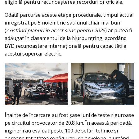
eligibilă pentru recunoașterea recordurilor oficiale.
Odată parcurse aceste etape procedurale, timpul actual
înregistrat pe 5 noiembrie sau unul chiar mai bun
(
existând planuri în acest sens pentru 2025
) ar putea fi
adăugat în clasamentul de la Nürburgring, acordând
BYD recunoaștere internațională pentru capacitățile
acestui supercar electric.
Înainte de încercare au fost șase luni de teste riguroase
pe circuitul provocator de 20.8 km. În această perioadă,
inginerii au evaluat peste 100 de setări tehnice și
aproape tot atâtea configurații de anvelope, ajustând