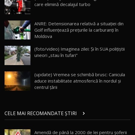
13:10
care elimină decalajul turbo
Lotus Eletre R / Test Drive AutoBlog.MD
20:06
17
ANRE: Detensionarea relativă a situației din
Golf influențează prețurile la carburanți în
Moldova
Va fi modelul nr.1 BYD în Moldova? BYD Seal U
DM-i / Test Drive AutoBlog.MD
18
(foto/video) Imaginea zilei: Și în SUA polițiștii
30:08
uneori „stau în tufari”
Noul Geely EX5 EM-i care a cucerit Moldova
înainte să ajungă în showroom / Test Drive
19
23:36
AutoBlog.MD
(update) Vremea se schimbă brusc: Canicula
aduce instabilitate atmosferică în nordul și
Noul ZEEKR 7X / Test Drive AutoBlog.MD
centrul țării
29:08
20
Micul BYD Dolphin Surf / Test Drive
CELE MAI RECOMANDATE ȘTIRI
AutoBlog.MD
21
16:59
Amendă de până la 2000 de lei pentru şoferii
Noua Mazda 6e / Test Drive AutoBlog.MD