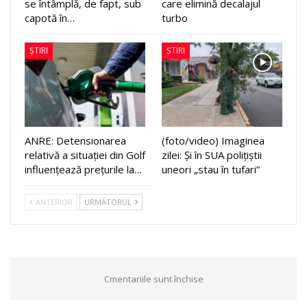
se întâmplă, de fapt, sub
care elimină decalajul
capotă în…
turbo
ȘTIRI
ȘTIRI
ANRE: Detensionarea
(foto/video) Imaginea
relativă a situației din Golf
zilei: Și în SUA polițiștii
influențează prețurile la…
uneori „stau în tufari”
ANTERIOR
URMĂTORUL
Cmentariile sunt închise