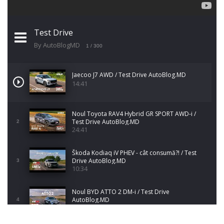
Test Drive
By AutoBlogMD
1
/ 300
Jaecoo J7 AWD / Test Drive AutoBlog.MD
14:41
Noul Toyota RAV4 Hybrid GR SPORT AWD-i /
Test Drive AutoBlog.MD
2
24:41
Škoda Kodiaq iV PHEV - cât consumă?! / Test
Drive AutoBlog.MD
3
10:34
Noul BYD ATTO 2 DM-i / Test Drive
AutoBlog.MD
4
17:35