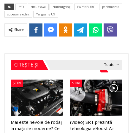
BYD
circuit oval
Nürburgring
PAPENBURG
performanță
supercar electric
Yangwang U9
Share
CITEȘTE ȘI
Toate
ȘTIRI
ȘTIRI
Mai este nevoie de rodaj
(video) SRT prezintă
la mașinile moderne? Ce
tehnologia eBoost Air