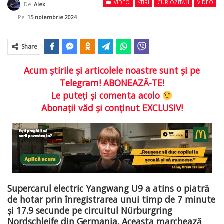
VIDEO
ȘTIRI
CURIOZITĂȚI
VIDEO
De
Alex
Pe
15 noiembrie 2024
Share
Acum ştirile şi articolele noastre sunt şi pe
Telegram! ABONEAZĂ-TE!
Le puteţi şi comenta acolo
Abonaţii văd şi conţinut EXCLUSIV!
Supercarul electric Yangwang U9 a atins o piatră
de hotar prin înregistrarea unui timp de 7 minute
și 17.9 secunde pe circuitul Nürburgring
Nordschleife din Germania. Aceasta marchează