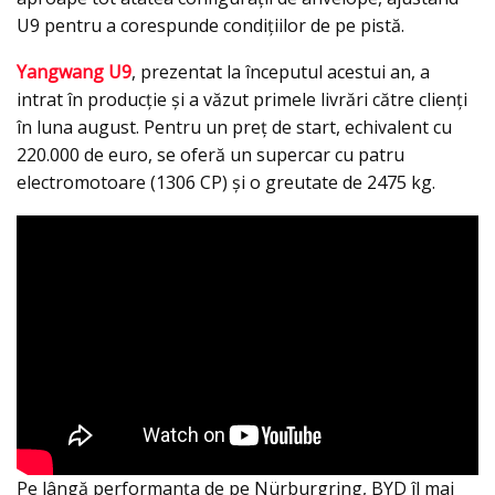
U9 pentru a corespunde condițiilor de pe pistă.
Yangwang U9
, prezentat la începutul acestui an, a
intrat în producție și a văzut primele livrări către clienți
în luna august. Pentru un preț de start, echivalent cu
220.000 de euro, se oferă un supercar cu patru
electromotoare (1306 CP) și o greutate de 2475 kg.
Pe lângă performanța de pe Nürburgring, BYD îl mai