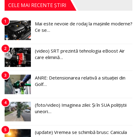
CELE MAI RECENTE ȘTIRI
1
Mai este nevoie de rodaj la mașinile moderne?
Ce se…
2
(video) SRT prezintă tehnologia eBoost Air
care elimină…
3
ANRE: Detensionarea relativă a situației din
Golf…
4
(foto/video) Imaginea zilei: Și în SUA polițiștii
uneori…
5
(update) Vremea se schimbă brusc: Canicula