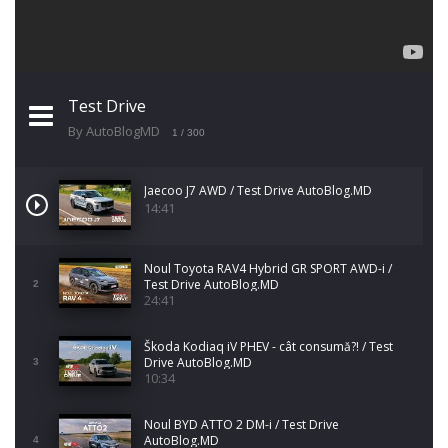
Test Drive
By AutoBlogMD
1
/ 300
Jaecoo J7 AWD / Test Drive AutoBlog.MD
14:41
Noul Toyota RAV4 Hybrid GR SPORT AWD-i /
Test Drive AutoBlog.MD
2
24:41
Škoda Kodiaq iV PHEV - cât consumă?! / Test
Drive AutoBlog.MD
3
10:34
Noul BYD ATTO 2 DM-i / Test Drive
AutoBlog.MD
4