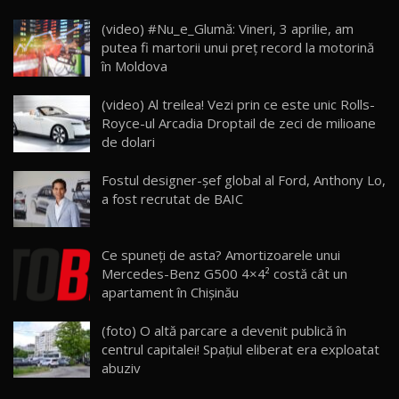
(video) #Nu_e_Glumă: Vineri, 3 aprilie, am
Noua Mazda 6e / Test Drive AutoBlog.MD
putea fi martorii unui preț record la motorină
26:59
22
în Moldova
Lynk & Co 01 / Test Drive AutoBlog.MD
(video) Al treilea! Vezi prin ce este unic Rolls-
25:19
23
Royce-ul Arcadia Droptail de zeci de milioane
de dolari
ZEEKR 009: Cel mai Performant și Confortabil
Fostul designer-șef global al Ford, Anthony Lo,
Van Electric Testat în Moldova / AutoBlog.MD
24
a fost recrutat de BAIC
26:38
Land Rover Defender OCTA Edition One: Cel
Ce spuneți de asta? Amortizoarele unui
mai Exclusiv și Puternic Defender Testat în
25
32:21
Moldova
Mercedes-Benz G500 4×4² costă cât un
apartament în Chișinău
Porsche 911 Spirit 70 / Test Drive
AutoBlog.MD
26
(foto) O altă parcare a devenit publică în
10:57
centrul capitalei! Spaţiul eliberat era exploatat
abuziv
Test Drive: Noile modele FENDT! Cum e să
conduci un tractor?!
27