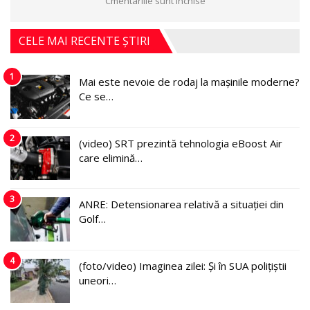
Cmentariile sunt închise
CELE MAI RECENTE ȘTIRI
1
Mai este nevoie de rodaj la mașinile moderne?
Ce se…
2
(video) SRT prezintă tehnologia eBoost Air
care elimină…
3
ANRE: Detensionarea relativă a situației din
Golf…
4
(foto/video) Imaginea zilei: Și în SUA polițiștii
uneori…