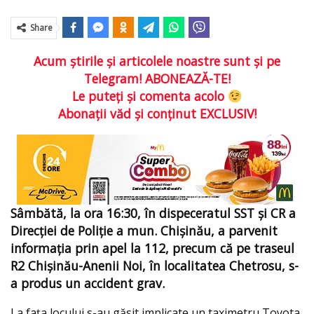
Share
Acum ştirile şi articolele noastre sunt şi pe
Telegram! ABONEAZĂ-TE!
Le puteţi şi comenta acolo
Abonaţii văd şi conţinut EXCLUSIV!
Sâmbătă, la ora 16:30, în dispeceratul SST și CR a
Direcției de Poliţie a mun. Chișinău, a parvenit
informația prin apel la 112, precum că pe traseul
R2 Chișinău-Anenii Noi, în localitatea Chetrosu, s-
a produs un accident grav.
La faţa locului s-au găsit implicate un taximetru Toyota,