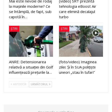
Mai este nevoie de rodaj
(video) SRT prezintă
la mașinile moderne? Ce
tehnologia eBoost Air
se întâmplă, de fapt, sub
care elimină decalajul
capotă în…
turbo
ȘTIRI
ȘTIRI
ANRE: Detensionarea
(foto/video) Imaginea
relativă a situației din Golf
zilei: Și în SUA polițiștii
influențează prețurile la…
uneori „stau în tufari”
ANTERIOR
URMĂTORUL