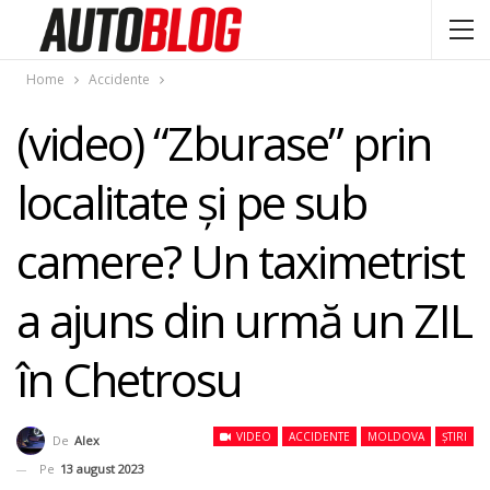
Home
Accidente
(video) “Zburase” prin
localitate și pe sub
camere? Un taximetrist
a ajuns din urmă un ZIL
în Chetrosu
VIDEO
ACCIDENTE
MOLDOVA
ȘTIRI
De
Alex
Pe
13 august 2023