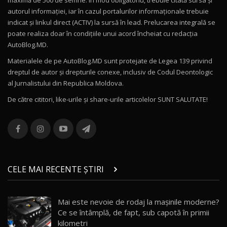
maximă de 500 de semne. În mod obligatoriu, trebuie citată sursa și
Drive AutoBlog.MD
10
autorul informației, iar în cazul portalurilor informaționale trebuie
16:27
indicat și linkul direct (ACTIV) la sursă în lead. Prelucarea integrală se
poate realiza doar în condițiile unui acord încheiat cu redacţia
Noul Volvo ES90 / Test Drive AutoBlog.MD
AutoBlog.MD.
27:58
11
Materialele de pe AutoBlog.MD sunt protejate de Legea 139 privind
dreptul de autor și drepturile conexe, inclusiv de Codul Deontologic
Noul MG HS / Test Drive AutoBlog.MD
al Jurnalistului din Republica Moldova.
16:48
12
De către cititori, like-urile şi share-urile articolelor SUNT SALUTATE!
ROX 01: Test drive cu noul SUV chinezesc care
combină aventura cu luxul / AutoBlog.MD
13
36:08
ZEEKR 9X în Moldova: Am condus gigantul
chinez care face lumea să se întoarcă după el
14
CELE MAI RECENTE ȘTIRI
17:27
/ AutoBlog.MD
Noua Mazda CX-5 / Test Drive AutoBlog.MD
Mai este nevoie de rodaj la mașinile moderne?
14:37
15
Ce se întâmplă, de fapt, sub capotă în primii
kilometri