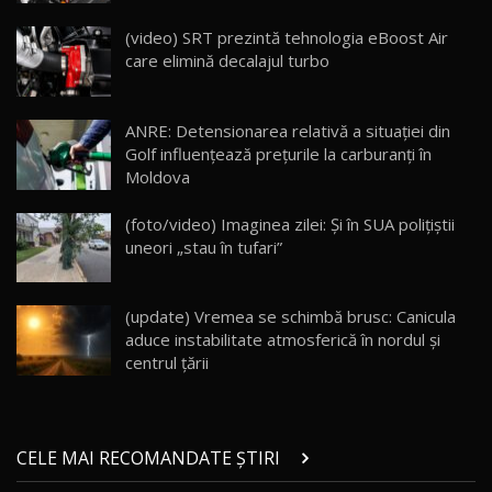
Cum merge? Škoda Octavia 4×4 DSG facelift //
AutoBlogMD
(video) SRT prezintă tehnologia eBoost Air
16
13:10
care elimină decalajul turbo
Lotus Eletre R / Test Drive AutoBlog.MD
20:06
17
ANRE: Detensionarea relativă a situației din
Golf influențează prețurile la carburanți în
Moldova
Va fi modelul nr.1 BYD în Moldova? BYD Seal U
DM-i / Test Drive AutoBlog.MD
18
(foto/video) Imaginea zilei: Și în SUA polițiștii
30:08
uneori „stau în tufari”
Noul Geely EX5 EM-i care a cucerit Moldova
înainte să ajungă în showroom / Test Drive
19
23:36
AutoBlog.MD
(update) Vremea se schimbă brusc: Canicula
aduce instabilitate atmosferică în nordul și
Noul ZEEKR 7X / Test Drive AutoBlog.MD
centrul țării
29:08
20
Micul BYD Dolphin Surf / Test Drive
CELE MAI RECOMANDATE ȘTIRI
AutoBlog.MD
21
16:59