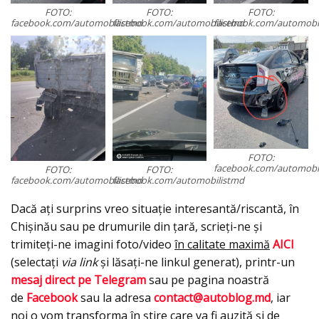
FOTO:
FOTO:
FOTO:
facebook.com/automobilistmd
facebook.com/automobilistmd
facebook.com/automobi
FOTO:
facebook.com/automobi
FOTO:
FOTO:
facebook.com/automobilistmd
facebook.com/automobilistmd
Dacă ați surprins vreo situație interesantă/riscantă, în
Chișinău sau pe drumurile din țară, scrieți-ne și
trimiteți-ne imagini foto/video
în calitate maximă
AICI
(selectați
via link
și lăsați-ne linkul generat), printr-un
mesaj direct pe Telegram
sau pe pagina noastră
de
Facebook
sau la adresa
contact@autoblog.md
, iar
noi o vom transforma în știre care va fi auzită și de