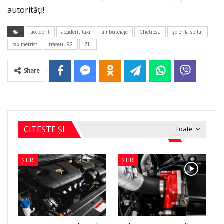
autorități!
accident
accident taxi
ambuteiaje
Chetrosu
şofer la spital
taximetrist
traseul R2
ZIL
Share
CITEȘTE ȘI
Toate
ȘTIRI
ȘTIRI