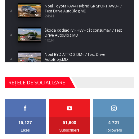
Noul Toyota RAV4 Hybrid GR SPORT AWD-i /
Test Drive AutoBlog.MD
2
24:41
Škoda Kodiaq iV PHEV - cât consumă?! / Test
Drive AutoBlog.MD
3
10:34
Noul BYD ATTO 2 DM-i / Test Drive
AutoBlog.MD
4
17:35
Noul Mercedes-Benz S-Class facelift (S 580
REȚELE DE SOCIALIZARE
4MATIC V223) / Test Drive AutoBlog.MD
5
27:33
HAVAL H5 / Test Drive AutoBlog.MD
11:58
6
15,127
51,600
4 721
Lotus Emira Turbo SE / Test Drive
Likes
Subscribers
Followers
AutoBlog.MD
7
24:06