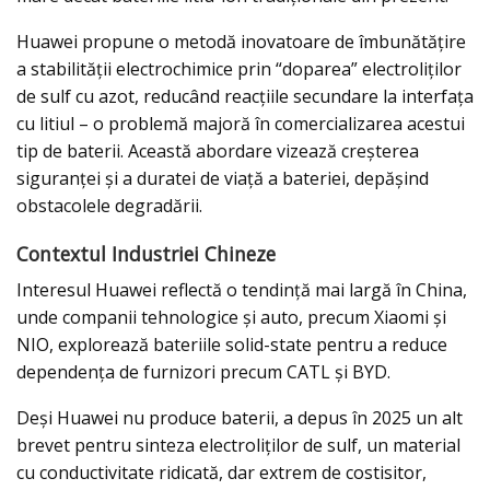
Huawei propune o metodă inovatoare de îmbunătățire
a stabilității electrochimice prin “doparea” electroliților
de sulf cu azot, reducând reacțiile secundare la interfața
cu litiul – o problemă majoră în comercializarea acestui
tip de baterii. Această abordare vizează creșterea
siguranței și a duratei de viață a bateriei, depășind
obstacolele degradării.
Contextul Industriei Chineze
Interesul Huawei reflectă o tendință mai largă în China,
unde companii tehnologice și auto, precum Xiaomi și
NIO, explorează bateriile solid-state pentru a reduce
dependența de furnizori precum CATL și BYD.
Deși Huawei nu produce baterii, a depus în 2025 un alt
brevet pentru sinteza electroliților de sulf, un material
cu conductivitate ridicată, dar extrem de costisitor,