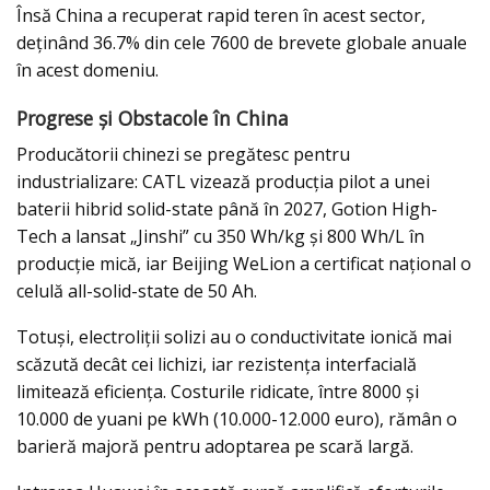
Însă China a recuperat rapid teren în acest sector,
deținând 36.7% din cele 7600 de brevete globale anuale
în acest domeniu.
Progrese și Obstacole în China
Producătorii chinezi se pregătesc pentru
industrializare: CATL vizează producția pilot a unei
baterii hibrid solid-state până în 2027, Gotion High-
Tech a lansat „Jinshi” cu 350 Wh/kg și 800 Wh/L în
producție mică, iar Beijing WeLion a certificat național o
celulă all-solid-state de 50 Ah.
Totuși, electroliții solizi au o conductivitate ionică mai
scăzută decât cei lichizi, iar rezistența interfacială
limitează eficiența. Costurile ridicate, între 8000 și
10.000 de yuani pe kWh (10.000-12.000 euro), rămân o
barieră majoră pentru adoptarea pe scară largă.