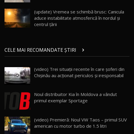
Noul Geely EX5 EM-i care a cucerit Moldova
înainte să ajungă în showroom / Test Drive
19
23:36
AutoBlog.MD
(update) Vremea se schimbă brusc: Canicula
aduce instabilitate atmosferică în nordul și
Noul ZEEKR 7X / Test Drive AutoBlog.MD
centrul țării
29:08
20
Micul BYD Dolphin Surf / Test Drive
CELE MAI RECOMANDATE ȘTIRI
AutoBlog.MD
21
16:59
(video) Trei situaţii recente în care şoferi din
Noua Mazda 6e / Test Drive AutoBlog.MD
Chişinău au acţionat periculos şi iresponsabil
26:59
22
Lynk & Co 01 / Test Drive AutoBlog.MD
Noul distribuitor Kia în Moldova a vândut
25:19
23
primul exemplar Sportage
ZEEKR 009: Cel mai Performant și Confortabil
(video) Premieră: Noul VW Taos – primul SUV
Van Electric Testat în Moldova / AutoBlog.MD
24
american cu motor turbo de 1.5 litri
26:38