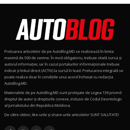
Noul Škoda Kodiaq RS / Test Drive
AutoBlog.MD în premieră națională
8
15:08
Noul Geely EX2 / Test Drive AutoBlog.MD
15:22
9
Preluarea articolelor de pe AutoBlog.MD se realizează în limita
Mercedes-AMG E 53 HYBRID 4MATIC+ / Test
maximă de 500 de semne. În mod obligatoriu, trebuie citată sursa și
Drive AutoBlog.MD
10
autorul informației, iar în cazul portalurilor informaționale trebuie
16:27
indicat și linkul direct (ACTIV) la sursă în lead. Prelucarea integrală se
poate realiza doar în condițiile unui acord încheiat cu redacţia
Noul Volvo ES90 / Test Drive AutoBlog.MD
AutoBlog.MD.
27:58
11
Materialele de pe AutoBlog.MD sunt protejate de Legea 139 privind
dreptul de autor și drepturile conexe, inclusiv de Codul Deontologic
Noul MG HS / Test Drive AutoBlog.MD
al Jurnalistului din Republica Moldova.
16:48
12
De către cititori, like-urile şi share-urile articolelor SUNT SALUTATE!
ROX 01: Test drive cu noul SUV chinezesc care
combină aventura cu luxul / AutoBlog.MD
13