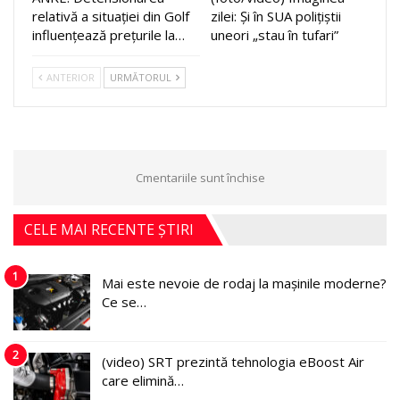
relativă a situației din Golf
zilei: Și în SUA polițiștii
influențează prețurile la…
uneori „stau în tufari”
ANTERIOR
URMĂTORUL
Cmentariile sunt închise
CELE MAI RECENTE ȘTIRI
1
Mai este nevoie de rodaj la mașinile moderne?
Ce se…
2
(video) SRT prezintă tehnologia eBoost Air
care elimină…