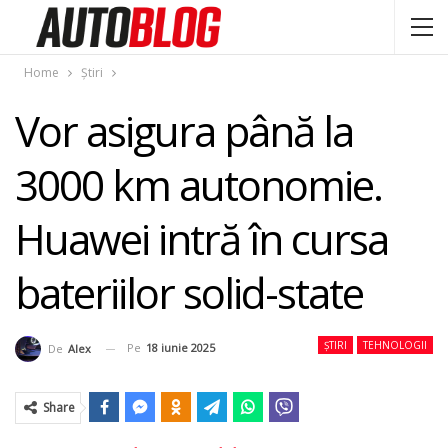
Home
Știri
Vor asigura până la
3000 km autonomie.
Huawei intră în cursa
bateriilor solid-state
ȘTIRI
TEHNOLOGII
Pe
18 iunie 2025
De
Alex
Share