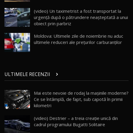
Land Rover Defender OCTA Edition One: Cel
(video) Un taximetrist a fost transportat la
mai Exclusiv și Puternic Defender Testat în
25
32:21
Moldova
urgență după o pătrundere neașteptată a unui
obiect prin parbriz
Porsche 911 Spirit 70 / Test Drive
AutoBlog.MD
26
Moldova: Ultimele zile de noiembrie nu aduc
10:57
ultimele reduceri ale prețurilor carburanților
Test Drive: Noile modele FENDT! Cum e să
conduci un tractor?!
27
22:49
ULTIMELE RECENZII
Noul Geely Monjaro 2025! Mai ieftin și mai
dotat / Test Drive AutoBlog.MD
28
23:05
Mai este nevoie de rodaj la mașinile moderne?
Ce se întâmplă, de fapt, sub capotă în primii
ZEEKR 9X - PRIMUL TEST DRIVE ÎN ROMÂNĂ!
CUM SE CONDUCE?
29
kilometri
33:40
(video) Destrier – a treia creație unică din
Primele impresii despre BYD Seal U DM-i,
cadrul programului Bugatti Solitaire
Sealion 7 și Seal 5 DM-i / Test Drive
30
10:58
AutoBlog.MD