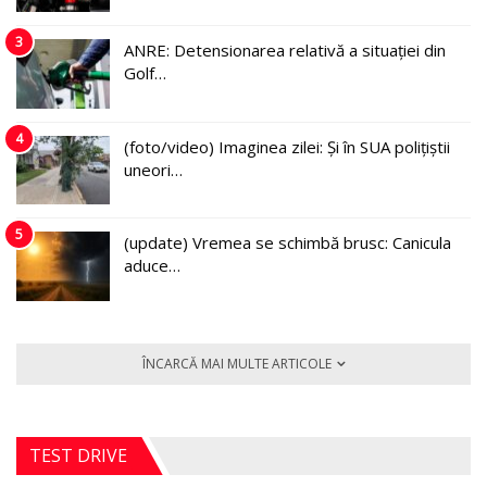
3
ANRE: Detensionarea relativă a situației din
Golf…
4
(foto/video) Imaginea zilei: Și în SUA polițiștii
uneori…
5
(update) Vremea se schimbă brusc: Canicula
aduce…
ÎNCARCĂ MAI MULTE ARTICOLE
TEST DRIVE