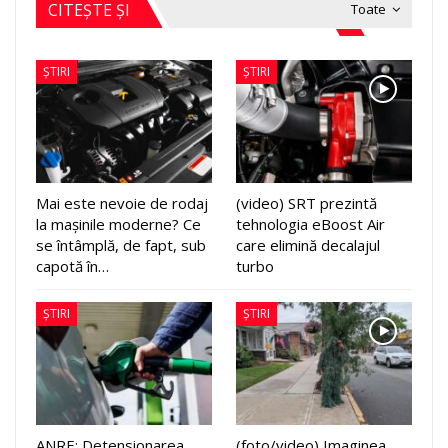
CITEȘTE ȘI
Toate
ȘTIRI
ȘTIRI
Mai este nevoie de rodaj
(video) SRT prezintă
la mașinile moderne? Ce
tehnologia eBoost Air
se întâmplă, de fapt, sub
care elimină decalajul
capotă în…
turbo
ȘTIRI
ȘTIRI
ANRE: Detensionarea
(foto/video) Imaginea