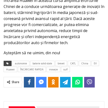
Intrarea Huawei în această cursă amplifică eforturile
Chinei de a conduce următoarea generație de inovații în
baterii, stârnind îngrijorări în media japoneză și sud-
coreeană privind avansul rapid al țării. Dacă aceste
progrese vor fi comercializate, ar putea elimina
anxietatea privind autonomia, reduce timpii de
încărcare și oferi independență energetică
producătorilor auto și firmelor tech.
Așteptăm să ne uimim, din nou!
autonomie
baterie solid-state
brevet
CATL
China
EV
Huawei
ÎNCĂRCARE RAPIDĂ
inovaţie
sulf
Share