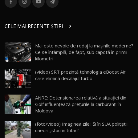
36:08
ZEEKR 9X în Moldova: Am condus gigantul
chinez care face lumea să se întoarcă după el
14
CELE MAI RECENTE ȘTIRI
17:27
/ AutoBlog.MD
Noua Mazda CX-5 / Test Drive AutoBlog.MD
Mai este nevoie de rodaj la mașinile moderne?
14:37
15
Ce se întâmplă, de fapt, sub capotă în primii
kilometri
Cum merge? Škoda Octavia 4×4 DSG facelift //
AutoBlogMD
(video) SRT prezintă tehnologia eBoost Air
16
13:10
care elimină decalajul turbo
Lotus Eletre R / Test Drive AutoBlog.MD
20:06
17
ANRE: Detensionarea relativă a situației din
Golf influențează prețurile la carburanți în
Moldova
Va fi modelul nr.1 BYD în Moldova? BYD Seal U
DM-i / Test Drive AutoBlog.MD
18
(foto/video) Imaginea zilei: Și în SUA polițiștii
30:08
uneori „stau în tufari”