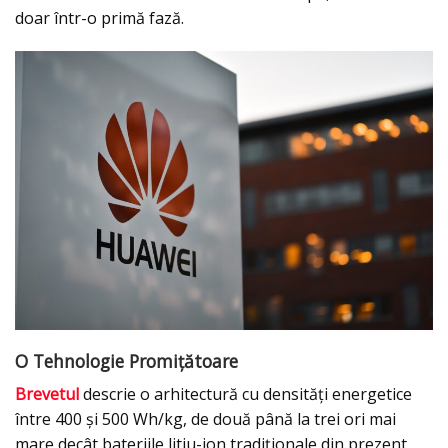
doar într-o primă fază.
O Tehnologie Promițătoare
Brevetul
descrie o arhitectură cu densități energetice
între 400 și 500 Wh/kg, de două până la trei ori mai
mare decât bateriile litiu-ion tradiționale din prezent.