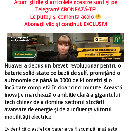
Acum ştirile şi articolele noastre sunt şi pe
Telegram! ABONEAZĂ-TE!
Le puteţi şi comenta acolo
Abonaţii văd şi conţinut EXCLUSIV!
Huawei a depus un brevet revoluționar pentru o
baterie solid-state pe bază de sulf, promițând o
autonomie de până la 3000 de kilometri și o
încărcare completă în doar cinci minute. Această
inovație marchează o ambiție clară a gigantului
tech chinez de a domina sectorul stocării
avansate de energie și de a influența viitorul
mobilității electrice.
Evident că o astfel de baterie va fi scumpă, însă asta