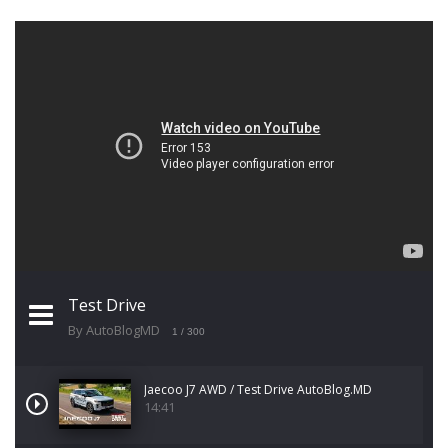
Test Drive
By AutoBlogMD
1
/ 300
Jaecoo J7 AWD / Test Drive AutoBlog.MD
14:41