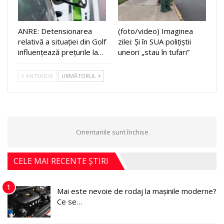
ANRE: Detensionarea
(foto/video) Imaginea
relativă a situației din Golf
zilei: Și în SUA polițiștii
influențează prețurile la…
uneori „stau în tufari”
ANTERIOR
URMĂTORUL
Cmentariile sunt închise
CELE MAI RECENTE ȘTIRI
1
Mai este nevoie de rodaj la mașinile moderne?
Ce se…