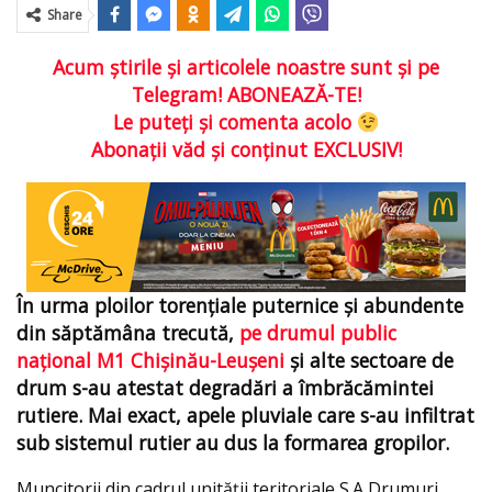
Share
Acum ştirile şi articolele noastre sunt şi pe
Telegram! ABONEAZĂ-TE!
Le puteţi şi comenta acolo
Abonaţii văd şi conţinut EXCLUSIV!
În urma ploilor torențiale puternice și abundente
din săptămâna trecută,
pe drumul public
național M1 Chișinău-Leușeni
şi alte sectoare de
drum s-au atestat degradări a îmbrăcămintei
rutiere. Mai exact, apele pluviale care s-au infiltrat
sub sistemul rutier au dus la formarea gropilor.
Muncitorii din cadrul unității teritoriale S.A Drumuri