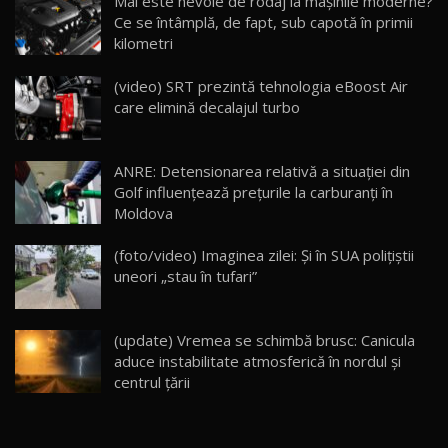
Mai este nevoie de rodaj la mașinile moderne?
Ce se întâmplă, de fapt, sub capotă în primii
kilometri
(video) SRT prezintă tehnologia eBoost Air
care elimină decalajul turbo
ANRE: Detensionarea relativă a situației din
Golf influențează prețurile la carburanți în
Moldova
(foto/video) Imaginea zilei: Și în SUA polițiștii
uneori „stau în tufari”
(update) Vremea se schimbă brusc: Canicula
aduce instabilitate atmosferică în nordul și
centrul țării