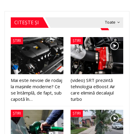
CITEȘTE ȘI
Toate
ȘTIRI
ȘTIRI
Mai este nevoie de rodaj
(video) SRT prezintă
la mașinile moderne? Ce
tehnologia eBoost Air
se întâmplă, de fapt, sub
care elimină decalajul
capotă în…
turbo
ȘTIRI
ȘTIRI