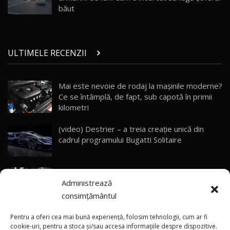
băut
ULTIMELE RECENZII
Mai este nevoie de rodaj la mașinile moderne?
Ce se întâmplă, de fapt, sub capotă în primii
kilometri
(video) Destrier – a treia creație unică din
cadrul programului Bugatti Solitaire
(video) SRT prezintă tehnologia eBoost Air
Administrează
care elimină decalajul turbo
consimțământul
ANRE: Detensionarea relativă a situației din
Pentru a oferi cea mai bună experiență, folosim tehnologii, cum ar fi
Golf influențează prețurile la carburanți în
cookie-uri, pentru a stoca și/sau accesa informațiile despre dispozitive.