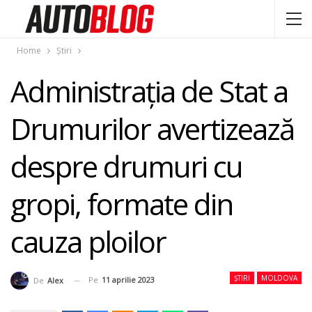
Home
Știri
Administrația de Stat a
Drumurilor avertizează
despre drumuri cu
gropi, formate din
cauza ploilor
ȘTIRI
MOLDOVA
Pe
11 aprilie 2023
De
Alex