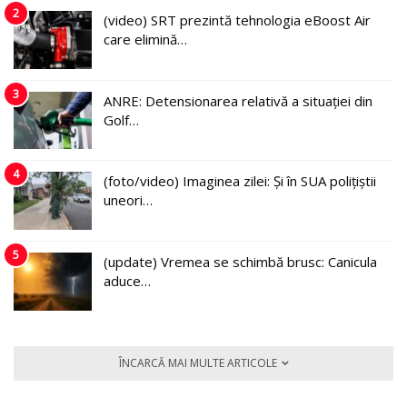
2
(video) SRT prezintă tehnologia eBoost Air
care elimină…
3
ANRE: Detensionarea relativă a situației din
Golf…
4
(foto/video) Imaginea zilei: Și în SUA polițiștii
uneori…
5
(update) Vremea se schimbă brusc: Canicula
aduce…
ÎNCARCĂ MAI MULTE ARTICOLE