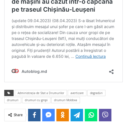
Administrația de Stat a Drumurilor
avertizare
degradări
drumuri
drumuri cu gropi
drumuri Moldova
Share