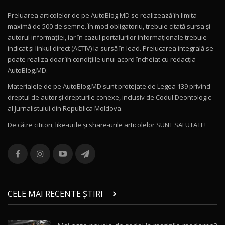
Preluarea articolelor de pe AutoBlog.MD se realizează în limita
maximă de 500 de semne. În mod obligatoriu, trebuie citată sursa și
autorul informației, iar în cazul portalurilor informaționale trebuie
indicat și linkul direct (ACTIV) la sursă în lead. Prelucarea integrală se
poate realiza doar în condițiile unui acord încheiat cu redacţia
AutoBlog.MD.
Materialele de pe AutoBlog.MD sunt protejate de Legea 139 privind
dreptul de autor și drepturile conexe, inclusiv de Codul Deontologic
al Jurnalistului din Republica Moldova.
De către cititori, like-urile şi share-urile articolelor SUNT SALUTATE!
CELE MAI RECENTE ȘTIRI