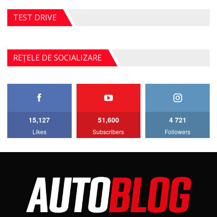
TEST DRIVE
REȚELE DE SOCIALIZARE
15,127
51,600
4 721
Likes
Subscribers
Followers