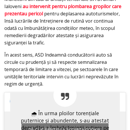
Ialoveni
au intervenit pentru plombarea gropilor care
prezentau pericol
pentru deplasarea autoturismelor,
însă lucrările de întreținere de rutină vor continua
odată cu îmbunătățirea condițiilor meteo, în scopul
remedierii degradărilor atestate și asigurarea
siguranței la trafic.
În acest sens, ASD îndeamnă conducătorii auto să
circule cu prudență și să respecte semnalizarea
temporară de limitare a vitezei, pe sectoarele în care
unitățile teritoriale intervin cu lucrări neprevăzute în
regim de urgență.
🌧 În urma ploilor torențiale
puternice și abundente, s-au atestat
degradări a îmbrăcăminții rutiere pe
DĂ CLIC PENTRU A ACCEPTA COOKIE-