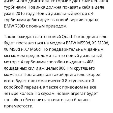
дизельного двигателя, который будет снабжен аж 4
турбинами. Новинка должна показать себя в деле
уже в 2016 году. Новый дизельный мотор с 4
турбинами дебютирует в новой версии седана
BMW 750D с полным приводом.
Также ожидается что новый Quad-Turbo двигатель
будет поставляться на модели BMW M550d, X5 M50d,
X6 M50d и X7 M50d. По предварительным данным
мы можем предположить, что новый дизельный
мотор с 4 турбинами способен выдавать 408
лошадиных сил и аж целых 800 Нм крутящего
момента. Поставляться такой двигатель скорее
всего будет с автоматической 8-ступенчатой
коробкой передач, а также с приводом на все
четыре колеса. По слухам, новый агрегат будет
способен обеспечить значительно больше
приемистости.