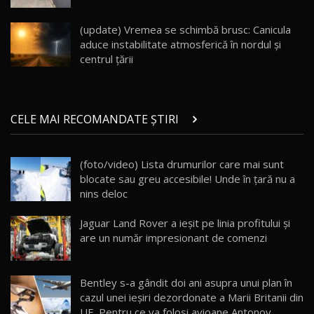
Noul Geely EX5 EM-i care a cucerit Moldova
înainte să ajungă în showroom / Test Drive
19
23:36
AutoBlog.MD
(update) Vremea se schimbă brusc: Canicula
aduce instabilitate atmosferică în nordul și
Noul ZEEKR 7X / Test Drive AutoBlog.MD
centrul țării
29:08
20
Micul BYD Dolphin Surf / Test Drive
CELE MAI RECOMANDATE ȘTIRI
AutoBlog.MD
21
16:59
(foto/video) Lista drumurilor care mai sunt
Noua Mazda 6e / Test Drive AutoBlog.MD
blocate sau greu accesibile! Unde în țară nu a
26:59
22
nins deloc
Lynk & Co 01 / Test Drive AutoBlog.MD
Jaguar Land Rover a ieşit pe linia profitului şi
25:19
23
are un număr impresionant de comenzi
ZEEKR 009: Cel mai Performant și Confortabil
Bentley s-a gândit doi ani asupra unui plan în
Van Electric Testat în Moldova / AutoBlog.MD
24
cazul unei ieșiri dezordonate a Marii Britanii din
26:38
UE. Pentru ce va folosi avioane Antonov