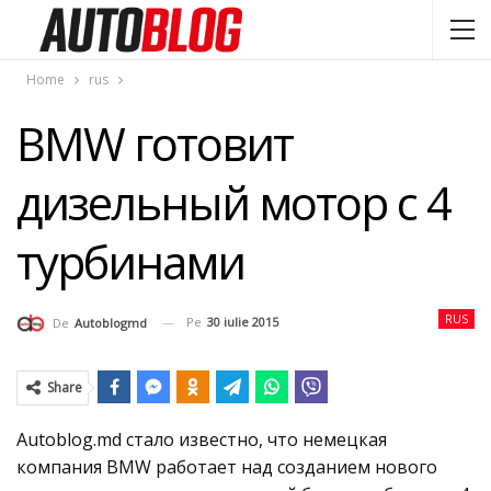
Home
rus
BMW готовит
дизельный мотор с 4
турбинами
RUS
Pe
30 iulie 2015
De
Autoblogmd
Share
Autoblog.md стало известно, что немецкая
компания BMW работает над созданием нового