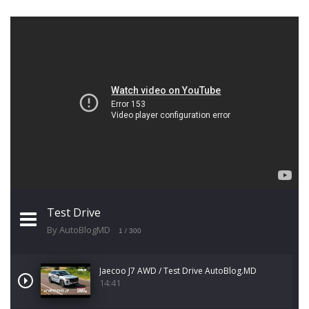
Test Drive
By AutoBlogMD
1
/ 300
Jaecoo J7 AWD / Test Drive AutoBlog.MD
14:41