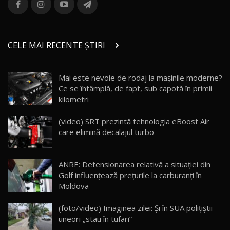
combină aventura cu luxul / AutoBlog.MD
36:08
ZEEKR 9X în Moldova: Am condus gigantul
chinez care face lumea să se întoarcă după el
14
CELE MAI RECENTE ȘTIRI
17:27
/ AutoBlog.MD
Noua Mazda CX-5 / Test Drive AutoBlog.MD
Mai este nevoie de rodaj la mașinile moderne?
14:37
15
Ce se întâmplă, de fapt, sub capotă în primii
kilometri
Cum merge? Škoda Octavia 4×4 DSG facelift //
AutoBlogMD
(video) SRT prezintă tehnologia eBoost Air
16
13:10
care elimină decalajul turbo
Lotus Eletre R / Test Drive AutoBlog.MD
20:06
17
ANRE: Detensionarea relativă a situației din
Golf influențează prețurile la carburanți în
Moldova
Va fi modelul nr.1 BYD în Moldova? BYD Seal U
DM-i / Test Drive AutoBlog.MD
18
(foto/video) Imaginea zilei: Și în SUA polițiștii
30:08
uneori „stau în tufari”