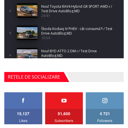
Noul Toyota RAV4 Hybrid GR SPORT AWD-i /
Test Drive AutoBlog.MD
2
24:41
Škoda Kodiaq iV PHEV - cât consumă?! / Test
Drive AutoBlog.MD
3
10:34
Noul BYD ATTO 2 DM-i / Test Drive
AutoBlog.MD
4
17:35
Noul Mercedes-Benz S-Class facelift (S 580
REȚELE DE SOCIALIZARE
4MATIC V223) / Test Drive AutoBlog.MD
5
27:33
HAVAL H5 / Test Drive AutoBlog.MD
11:58
6
15,127
51,600
4 721
Lotus Emira Turbo SE / Test Drive
Likes
Subscribers
Followers
AutoBlog.MD
7
24:06