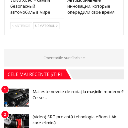
Volvo XC90 – самый
Автомобильные
безопасный
инновации, которые
автомобиль в мире
опередили свое время
ANTERIOR
URMĂTORUL
Cmentariile sunt închise
CELE MAI RECENTE ȘTIRI
1
Mai este nevoie de rodaj la mașinile moderne?
Ce se…
2
(video) SRT prezintă tehnologia eBoost Air
care elimină…