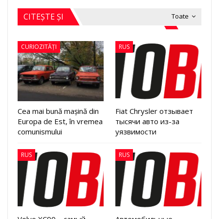
CITEȘTE ȘI
Toate
CURIOZITĂȚI
RUS
Cea mai bună mașină din
Fiat Chrysler отзывает
Europa de Est, în vremea
тысячи авто из-за
comunismului
уязвимости
RUS
RUS