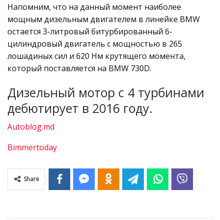
Напомним, что на данный момент наиболее
мощным дизельным двигателем в линейке BMW
остается 3-литровый битурбированный 6-
цилиндровый двигатель с мощностью в 265
лошадиных сил и 620 Нм крутящего момента,
который поставляется на BMW 730D.
Дизельный мотор с 4 турбинами
дебютирует в 2016 году.
Autoblog.md
Bimmertoday
Share