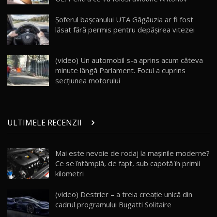
Land Rover Defender OCTA Edition One: Cel
Șoferul bașcanului UTA Găgăuzia ar fi fost
mai Exclusiv și Puternic Defender Testat în
25
32:21
Moldova
lăsat fără permis pentru depășirea vitezei
Porsche 911 Spirit 70 / Test Drive
AutoBlog.MD
26
(video) Un automobil s-a aprins acum câteva
10:57
minute lângă Parlament. Focul a cuprins
secțiunea motorului
Test Drive: Noile modele FENDT! Cum e să
conduci un tractor?!
27
22:49
ULTIMELE RECENZII
Noul Geely Monjaro 2025! Mai ieftin și mai
dotat / Test Drive AutoBlog.MD
28
23:05
Mai este nevoie de rodaj la mașinile moderne?
Ce se întâmplă, de fapt, sub capotă în primii
ZEEKR 9X - PRIMUL TEST DRIVE ÎN ROMÂNĂ!
CUM SE CONDUCE?
29
kilometri
33:40
(video) Destrier – a treia creație unică din
Primele impresii despre BYD Seal U DM-i,
cadrul programului Bugatti Solitaire
Sealion 7 și Seal 5 DM-i / Test Drive
30
10:58
AutoBlog.MD