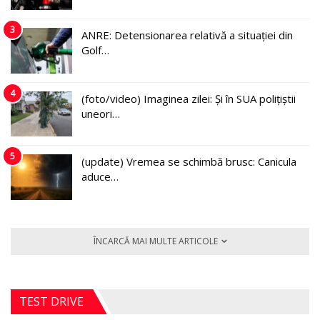
3
ANRE: Detensionarea relativă a situației din
Golf…
4
(foto/video) Imaginea zilei: Și în SUA polițiștii
uneori…
5
(update) Vremea se schimbă brusc: Canicula
aduce…
ÎNCARCĂ MAI MULTE ARTICOLE
TEST DRIVE