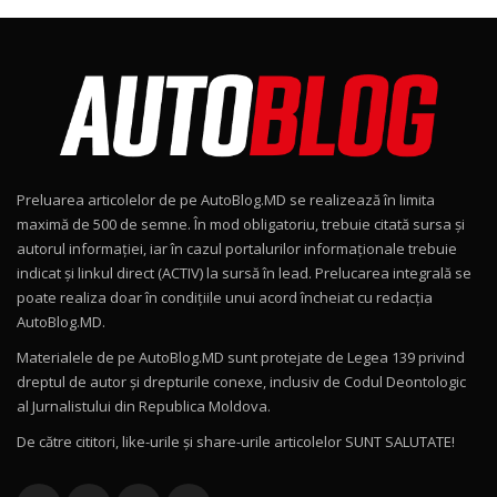
Noul Škoda Kodiaq RS / Test Drive
AutoBlog.MD în premieră națională
8
15:08
Noul Geely EX2 / Test Drive AutoBlog.MD
15:22
9
Preluarea articolelor de pe AutoBlog.MD se realizează în limita
Mercedes-AMG E 53 HYBRID 4MATIC+ / Test
maximă de 500 de semne. În mod obligatoriu, trebuie citată sursa și
Drive AutoBlog.MD
10
autorul informației, iar în cazul portalurilor informaționale trebuie
16:27
indicat și linkul direct (ACTIV) la sursă în lead. Prelucarea integrală se
poate realiza doar în condițiile unui acord încheiat cu redacţia
Noul Volvo ES90 / Test Drive AutoBlog.MD
AutoBlog.MD.
27:58
11
Materialele de pe AutoBlog.MD sunt protejate de Legea 139 privind
dreptul de autor și drepturile conexe, inclusiv de Codul Deontologic
Noul MG HS / Test Drive AutoBlog.MD
al Jurnalistului din Republica Moldova.
16:48
12
De către cititori, like-urile şi share-urile articolelor SUNT SALUTATE!
ROX 01: Test drive cu noul SUV chinezesc care
13