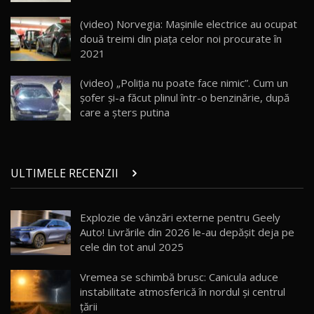
Land Rover Defender OCTA Edition One: Cel
(video) Norvegia: Mașinile electrice au ocupat
mai Exclusiv și Puternic Defender Testat în
25
32:21
Moldova
două treimi din piața celor noi procurate în
2021
Porsche 911 Spirit 70 / Test Drive
AutoBlog.MD
26
(video) „Poliţia nu poate face nimic”. Cum un
10:57
șofer și-a făcut plinul într-o benzinărie, după
care a şters putina
Test Drive: Noile modele FENDT! Cum e să
conduci un tractor?!
27
22:49
ULTIMELE RECENZII
Noul Geely Monjaro 2025! Mai ieftin și mai
dotat / Test Drive AutoBlog.MD
28
23:05
Explozie de vânzări externe pentru Geely
Auto! Livrările din 2026 le-au depășit deja pe
ZEEKR 9X - PRIMUL TEST DRIVE ÎN ROMÂNĂ!
CUM SE CONDUCE?
29
cele din tot anul 2025
33:40
Vremea se schimbă brusc: Canicula aduce
Primele impresii despre BYD Seal U DM-i,
instabilitate atmosferică în nordul și centrul
Sealion 7 și Seal 5 DM-i / Test Drive
30
țării
10:58
AutoBlog.MD