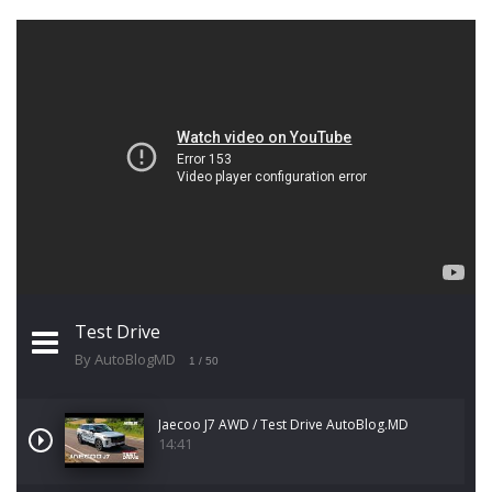
Test Drive
By AutoBlogMD
1
/ 50
Jaecoo J7 AWD / Test Drive AutoBlog.MD
14:41