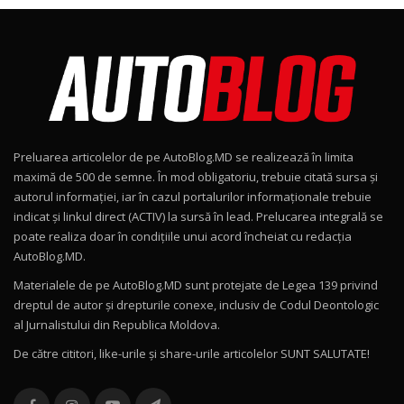
Noul Škoda Kodiaq RS / Test Drive
AutoBlog.MD în premieră națională
8
15:08
Noul Geely EX2 / Test Drive AutoBlog.MD
15:22
9
Preluarea articolelor de pe AutoBlog.MD se realizează în limita
Mercedes-AMG E 53 HYBRID 4MATIC+ / Test
maximă de 500 de semne. În mod obligatoriu, trebuie citată sursa și
Drive AutoBlog.MD
10
autorul informației, iar în cazul portalurilor informaționale trebuie
16:27
indicat și linkul direct (ACTIV) la sursă în lead. Prelucarea integrală se
poate realiza doar în condițiile unui acord încheiat cu redacţia
Noul Volvo ES90 / Test Drive AutoBlog.MD
AutoBlog.MD.
27:58
11
Materialele de pe AutoBlog.MD sunt protejate de Legea 139 privind
dreptul de autor și drepturile conexe, inclusiv de Codul Deontologic
Noul MG HS / Test Drive AutoBlog.MD
al Jurnalistului din Republica Moldova.
16:48
12
De către cititori, like-urile şi share-urile articolelor SUNT SALUTATE!
ROX 01: Test drive cu noul SUV chinezesc care
combină aventura cu luxul / AutoBlog.MD
13