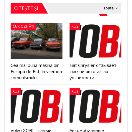
CITEȘTE ȘI
Toate
CURIOZITĂȚI
RUS
Cea mai bună mașină din
Fiat Chrysler отзывает
Europa de Est, în vremea
тысячи авто из-за
comunismului
уязвимости
RUS
RUS
Volvo XC90 – самый
Автомобильные