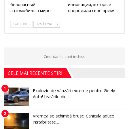
безопасный
инновации, которые
автомобиль в мире
опередили свое время
ANTERIOR
URMĂTORUL
Cmentariile sunt închise
CELE MAI RECENTE ȘTIRI
1
Explozie de vânzări externe pentru Geely
Auto! Livrările din…
2
Vremea se schimbă brusc: Canicula aduce
instabilitate…