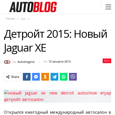
Home
rus
Детройт 2015: Новый
Jaguar XE
RUS
Pe
12 ianuarie 2015
De
Autoblogmd
Share
Открылся ежегодный международный автосалон в