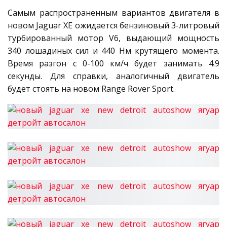
Самым распространенным вариантов двигателя в
новом Jaguar XE ожидается бензиновый 3-литровый
турбированный мотор V6, выдающий мощность
340 лошадиных сил и 440 Нм крутящего момента.
Время разгон с 0-100 км/ч будет занимать 4.9
секунды. Для справки, аналогичный двигатель
будет стоять на новом Range Rover Sport.