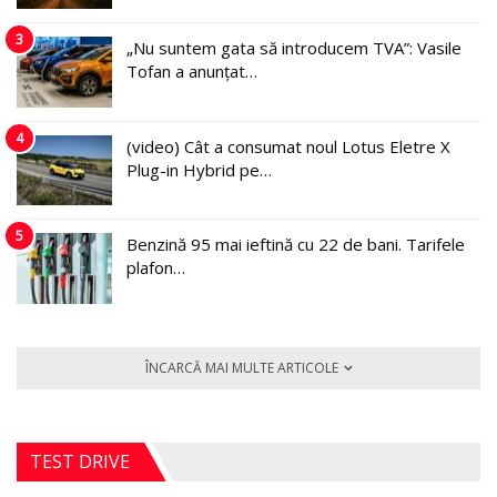
3
„Nu suntem gata să introducem TVA”: Vasile
Tofan a anunțat…
4
(video) Cât a consumat noul Lotus Eletre X
Plug-in Hybrid pe…
5
Benzină 95 mai ieftină cu 22 de bani. Tarifele
plafon…
ÎNCARCĂ MAI MULTE ARTICOLE
TEST DRIVE