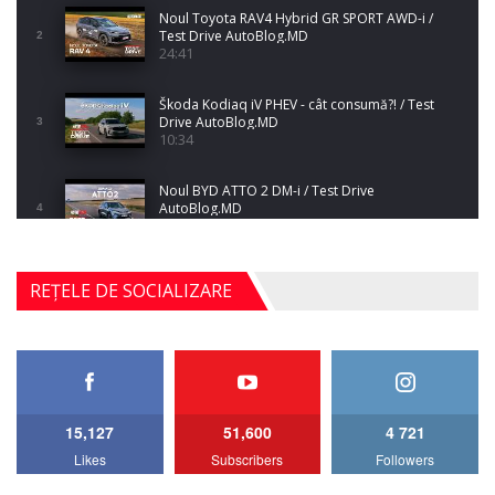
Noul Toyota RAV4 Hybrid GR SPORT AWD-i /
Test Drive AutoBlog.MD
2
24:41
Škoda Kodiaq iV PHEV - cât consumă?! / Test
Drive AutoBlog.MD
3
10:34
Noul BYD ATTO 2 DM-i / Test Drive
AutoBlog.MD
4
17:35
Noul Mercedes-Benz S-Class facelift (S 580
REȚELE DE SOCIALIZARE
4MATIC V223) / Test Drive AutoBlog.MD
5
27:33
HAVAL H5 / Test Drive AutoBlog.MD
11:58
6
15,127
51,600
4 721
Lotus Emira Turbo SE / Test Drive
Likes
Subscribers
Followers
AutoBlog.MD
7
24:06