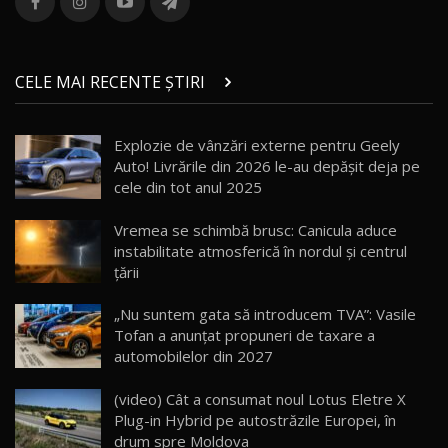
36:08
ZEEKR 9X în Moldova: Am condus gigantul
chinez care face lumea să se întoarcă după el
14
CELE MAI RECENTE ȘTIRI
17:27
/ AutoBlog.MD
Noua Mazda CX-5 / Test Drive AutoBlog.MD
Explozie de vânzări externe pentru Geely
14:37
15
Auto! Livrările din 2026 le-au depășit deja pe
cele din tot anul 2025
Cum merge? Škoda Octavia 4×4 DSG facelift //
AutoBlogMD
Vremea se schimbă brusc: Canicula aduce
16
13:10
instabilitate atmosferică în nordul și centrul
țării
Lotus Eletre R / Test Drive AutoBlog.MD
20:06
17
„Nu suntem gata să introducem TVA”: Vasile
Tofan a anunțat propuneri de taxare a
automobilelor din 2027
Va fi modelul nr.1 BYD în Moldova? BYD Seal U
DM-i / Test Drive AutoBlog.MD
18
(video) Cât a consumat noul Lotus Eletre X
30:08
Plug-in Hybrid pe autostrăzile Europei, în
drum spre Moldova
Noul Geely EX5 EM-i care a cucerit Moldova