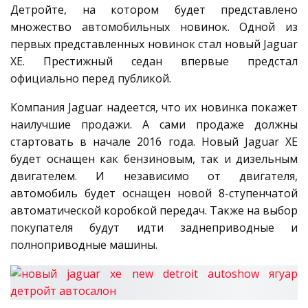
Детройте, на котором будет представлено
множество автомобильных новинок. Одной из
первых представленных новинок стал новый Jaguar
XE. Престижный седан впервые предстал
официально перед публикой.
Компания Jaguar надеется, что их новинка покажет
наилучшие продажи. А сами продаже должны
стартовать в начале 2016 года. Новый Jaguar XE
будет оснащен как бензиновым, так и дизельным
двигателем. И независимо от двигателя,
автомобиль будет оснащен новой 8-ступенчатой
автоматической коробкой передач. Также на выбор
покупателя будут идти заднеприводные и
полноприводные машины.