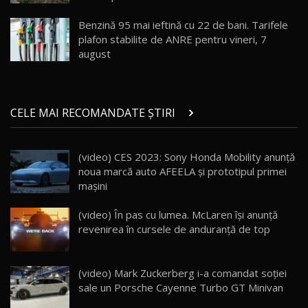
înainte să ajungă în showroom / Test Drive
19
23:36
AutoBlog.MD
Benzină 95 mai ieftină cu 22 de bani. Tarifele
plafon stabilite de ANRE pentru vineri, 7
Noul ZEEKR 7X / Test Drive AutoBlog.MD
august
29:08
20
Micul BYD Dolphin Surf / Test Drive
CELE MAI RECOMANDATE ȘTIRI
AutoBlog.MD
21
16:59
(video) CES 2023: Sony Honda Mobility anunţă
Noua Mazda 6e / Test Drive AutoBlog.MD
noua marcă auto AFEELA şi prototipul primei
26:59
22
maşini
Lynk & Co 01 / Test Drive AutoBlog.MD
(video) În pas cu lumea. McLaren își anunță
25:19
23
revenirea în cursele de anduranță de top
ZEEKR 009: Cel mai Performant și Confortabil
(video) Mark Zuckerberg i-a comandat soției
Van Electric Testat în Moldova / AutoBlog.MD
24
sale un Porsche Cayenne Turbo GT Minivan
26:38