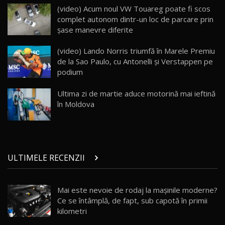
ZEEKR 009: Cel mai Performant și Confortabil
(video) Acum noul VW Touareg poate fi scos
Van Electric Testat în Moldova / AutoBlog.MD
24
complet autonom dintr-un loc de parcare prin
26:38
şase manevre diferite
Land Rover Defender OCTA Edition One: Cel
(video) Lando Norris triumfă în Marele Premiu
mai Exclusiv și Puternic Defender Testat în
25
32:21
Moldova
de la Sao Paulo, cu Antonelli și Verstappen pe
podium
Porsche 911 Spirit 70 / Test Drive
AutoBlog.MD
26
Ultima zi de martie aduce motorină mai ieftină
10:57
în Moldova
Test Drive: Noile modele FENDT! Cum e să
conduci un tractor?!
27
22:49
ULTIMELE RECENZII
Noul Geely Monjaro 2025! Mai ieftin și mai
dotat / Test Drive AutoBlog.MD
28
23:05
Mai este nevoie de rodaj la mașinile moderne?
Ce se întâmplă, de fapt, sub capotă în primii
ZEEKR 9X - PRIMUL TEST DRIVE ÎN ROMÂNĂ!
CUM SE CONDUCE?
29
kilometri
33:40