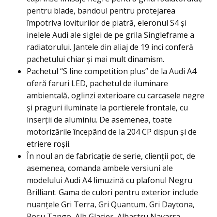
pentru blade, bandoul pentru protejarea
împotriva loviturilor de piatră, eleronul S4 și
inelele Audi ale siglei de pe grila Singleframe a
radiatorului. Jantele din aliaj de 19 inci conferă
pachetului chiar și mai mult dinamism.
Pachetul “S line competition plus” de la Audi A4
oferă faruri LED, pachetul de iluminare
ambientală, oglinzi exterioare cu carcasele negre
și praguri iluminate la portierele frontale, cu
inserții de aluminiu. De asemenea, toate
motorizările începând de la 204 CP dispun și de
etriere roșii.
În noul an de fabricație de serie, clienții pot, de
asemenea, comanda ambele versiuni ale
modelului Audi A4 limuzină cu plafonul Negru
Brilliant. Gama de culori pentru exterior include
nuanțele Gri Terra, Gri Quantum, Gri Daytona,
Roșu Tango, Alb Glacier, Albastru Navarra,