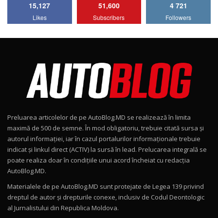
15,127
51,600
4 721
Lotus Emira Turbo SE / Test Drive
Likes
Subscribers
Followers
AutoBlog.MD
7
24:06
Noul Škoda Kodiaq RS / Test Drive
AutoBlog.MD în premieră națională
8
15:08
Noul Geely EX2 / Test Drive AutoBlog.MD
15:22
9
Preluarea articolelor de pe AutoBlog.MD se realizează în limita
Mercedes-AMG E 53 HYBRID 4MATIC+ / Test
maximă de 500 de semne. În mod obligatoriu, trebuie citată sursa și
Drive AutoBlog.MD
10
autorul informației, iar în cazul portalurilor informaționale trebuie
16:27
indicat și linkul direct (ACTIV) la sursă în lead. Prelucarea integrală se
poate realiza doar în condițiile unui acord încheiat cu redacţia
Noul Volvo ES90 / Test Drive AutoBlog.MD
AutoBlog.MD.
27:58
11
Materialele de pe AutoBlog.MD sunt protejate de Legea 139 privind
dreptul de autor și drepturile conexe, inclusiv de Codul Deontologic
Noul MG HS / Test Drive AutoBlog.MD
al Jurnalistului din Republica Moldova.
16:48
12