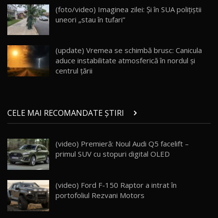
DM-i / Test Drive AutoBlog.MD
18
(foto/video) Imaginea zilei: Și în SUA polițiștii
30:08
uneori „stau în tufari”
Noul Geely EX5 EM-i care a cucerit Moldova
înainte să ajungă în showroom / Test Drive
19
23:36
AutoBlog.MD
(update) Vremea se schimbă brusc: Canicula
aduce instabilitate atmosferică în nordul și
Noul ZEEKR 7X / Test Drive AutoBlog.MD
centrul țării
29:08
20
Micul BYD Dolphin Surf / Test Drive
CELE MAI RECOMANDATE ȘTIRI
AutoBlog.MD
21
16:59
(video) Premieră: Noul Audi Q5 facelift –
Noua Mazda 6e / Test Drive AutoBlog.MD
primul SUV cu stopuri digital OLED
26:59
22
Lynk & Co 01 / Test Drive AutoBlog.MD
(video) Ford F-150 Raptor a intrat în
25:19
23
portofoliul Rezvani Motors