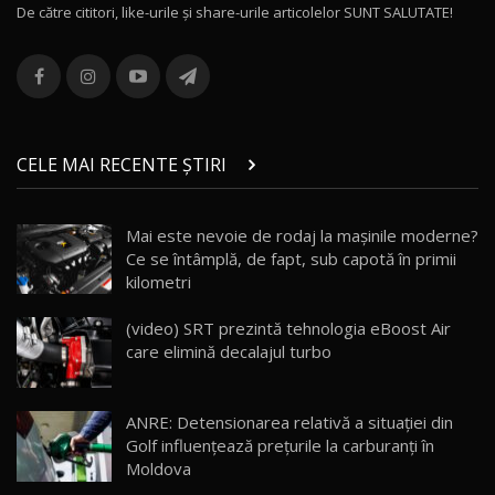
De către cititori, like-urile şi share-urile articolelor SUNT SALUTATE!
ROX 01: Test drive cu noul SUV chinezesc care
combină aventura cu luxul / AutoBlog.MD
13
36:08
ZEEKR 9X în Moldova: Am condus gigantul
chinez care face lumea să se întoarcă după el
14
CELE MAI RECENTE ȘTIRI
17:27
/ AutoBlog.MD
Noua Mazda CX-5 / Test Drive AutoBlog.MD
Mai este nevoie de rodaj la mașinile moderne?
14:37
15
Ce se întâmplă, de fapt, sub capotă în primii
kilometri
Cum merge? Škoda Octavia 4×4 DSG facelift //
AutoBlogMD
(video) SRT prezintă tehnologia eBoost Air
16
13:10
care elimină decalajul turbo
Lotus Eletre R / Test Drive AutoBlog.MD
20:06
17
ANRE: Detensionarea relativă a situației din
Golf influențează prețurile la carburanți în
Moldova
Va fi modelul nr.1 BYD în Moldova? BYD Seal U