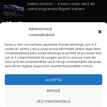
(video) Destrier – a treia creație unică din
Primele impresii despre BYD Seal U DM-i,
cadrul programului Bugatti Solitaire
Sealion 7 și Seal 5 DM-i / Test Drive
30
10:58
AutoBlog.MD
(video) SRT prezintă tehnologia eBoost Air
Noua Toyota Corolla Cross facelift / Test Drive
Administrează
care elimină decalajul turbo
AutoBlog.MD
31
13:56
consimțământul
ANRE: Detensionarea relativă a situației din
Noul Volvo EX90 / Test Drive AutoBlog.MD
Pentru a oferi cea mai bună experiență, folosim tehnologii, cum ar fi
32:06
32
Golf influențează prețurile la carburanți în
cookie-uri, pentru a stoca și/sau accesa informațiile despre dispozitive.
Consimțământul pentru aceste tehnologii ne permite să procesăm date,
Moldova
cum ar fi comportamentul de navigare sau ID-uri unice pe acest site.
Dacă nu îți dai consimțământul sau îți retragi consimțământul dat poate
×
MG RX5 - își merită banii? / Test Drive
(foto/video) Imaginea zilei: Și în SUA polițiștii
avea afecte negative asupra unor anumite funcționalități și funcții.
AutoBlog.MD
33
uneori „stau în tufari”
18:51
ACCEPTĂ
Noul DACIA DUSTER DIESEL! Primul test drive în
română
34
15:39
REFUZĂ
Toate drepturile rezervate © 2026
Noul Mercedes-Benz E 350 e - cât consumă?! /
VEZI PREFERINȚELE
Test Drive AutoBlog.MD
35