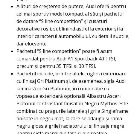
Alături de creșterea de putere, Audi oferă pentru
cel mai sportiv model compact al său și pachetul
de dotare “S line competition” și cusături
decorative roșii, subliniind astfel la exterior și la
interior caracterul automobilului, cu detalii subtile,
dar elocvente.
Pachetul “S line competition” poate fi acum
comandat pentru Audi A1 Sportback 40 TFSI,
precum și pentru 35 TFSI și 30 TFSI.
Pachetul include, printre altele, oglinzi exterioare
cu finisaj Gri Platinum și, de asemenea, sigla Audi
laminată în Gri Platinum, în combinație cu
vopseaua exterioară opțională Albastru Ascari.
Plafonul contrastant finisat în Negru Mythos este
combinat cu pragurile laterale și grila Singleframe
finisate în negru mat, la care se adaugă și rama
negru gloss a grilei radiatorului și finisaje negre
pentru sigla mărcii din fața și din spatele