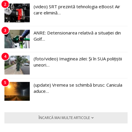
2
(video) SRT prezintă tehnologia eBoost Air
care elimină…
3
ANRE: Detensionarea relativă a situației din
Golf…
4
(foto/video) Imaginea zilei: Și în SUA polițiștii
uneori…
5
(update) Vremea se schimbă brusc: Canicula
aduce…
ÎNCARCĂ MAI MULTE ARTICOLE