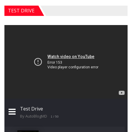
TEST DRIVE
Test Drive
By AutoBlogMD
1
/ 50