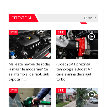
CITEȘTE ȘI
Toate
ȘTIRI
ȘTIRI
Mai este nevoie de rodaj
(video) SRT prezintă
la mașinile moderne? Ce
tehnologia eBoost Air
se întâmplă, de fapt, sub
care elimină decalajul
capotă în…
turbo
ȘTIRI
ȘTIRI