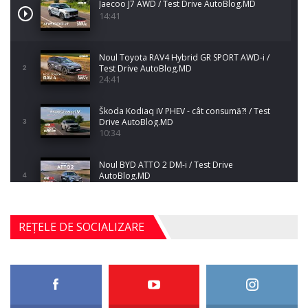
Jaecoo J7 AWD / Test Drive AutoBlog.MD
14:41
Noul Toyota RAV4 Hybrid GR SPORT AWD-i /
Test Drive AutoBlog.MD
2
24:41
Škoda Kodiaq iV PHEV - cât consumă?! / Test
Drive AutoBlog.MD
3
10:34
Noul BYD ATTO 2 DM-i / Test Drive
AutoBlog.MD
4
17:35
Noul Mercedes-Benz S-Class facelift (S 580
REȚELE DE SOCIALIZARE
4MATIC V223) / Test Drive AutoBlog.MD
5
27:33
HAVAL H5 / Test Drive AutoBlog.MD
11:58
6