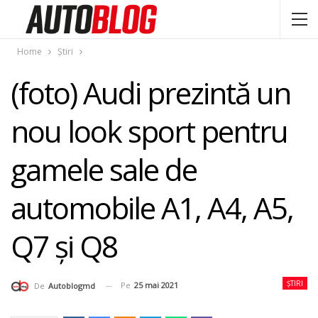
Home
Știri
(foto) Audi prezintă un
nou look sport pentru
gamele sale de
automobile A1, A4, A5,
Q7 și Q8
ȘTIRI
Pe
25 mai 2021
De
Autoblogmd