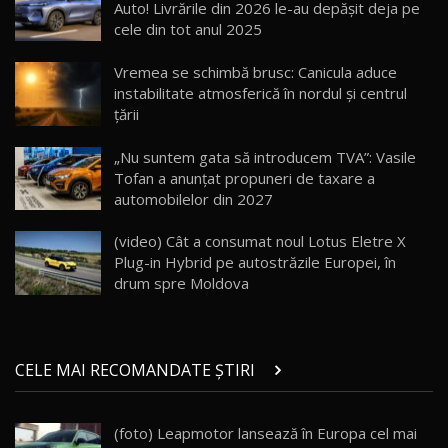
13:10
Auto! Livrările din 2026 le-au depășit deja pe
cele din tot anul 2025
Lotus Eletre R / Test Drive AutoBlog.MD
20:06
17
Vremea se schimbă brusc: Canicula aduce
instabilitate atmosferică în nordul și centrul
țării
Va fi modelul nr.1 BYD în Moldova? BYD Seal U
DM-i / Test Drive AutoBlog.MD
18
„Nu suntem gata să introducem TVA”: Vasile
30:08
Tofan a anunțat propuneri de taxare a
automobilelor din 2027
Noul Geely EX5 EM-i care a cucerit Moldova
înainte să ajungă în showroom / Test Drive
19
23:36
AutoBlog.MD
(video) Cât a consumat noul Lotus Eletre X
Plug-in Hybrid pe autostrăzile Europei, în
Noul ZEEKR 7X / Test Drive AutoBlog.MD
drum spre Moldova
29:08
20
Micul BYD Dolphin Surf / Test Drive
CELE MAI RECOMANDATE ȘTIRI
AutoBlog.MD
21
16:59
(foto) Leapmotor lansează în Europa cel mai
Noua Mazda 6e / Test Drive AutoBlog.MD