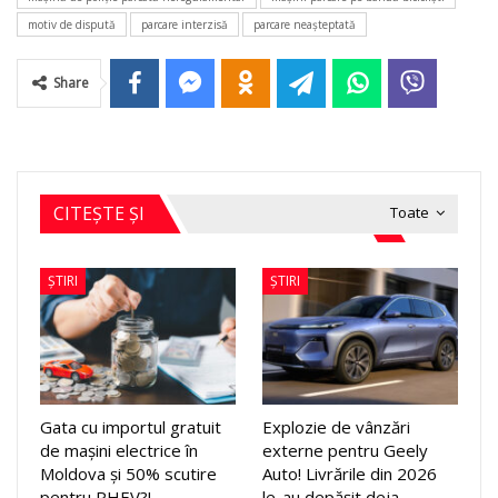
motiv de dispută
parcare interzisă
parcare neaşteptată
Share
CITEȘTE ȘI
Toate
ȘTIRI
ȘTIRI
Gata cu importul gratuit
Explozie de vânzări
de mașini electrice în
externe pentru Geely
Moldova și 50% scutire
Auto! Livrările din 2026
pentru PHEV?!…
le-au depășit deja…