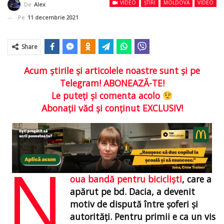
VIDEO
ȘTIRI
MOLDOVA
VIDEO
De
Alex
Pe
11 decembrie 2021
Share
Acum ştirile şi articolele noastre sunt şi pe
Telegram! ABONEAZĂ-TE!
Le puteţi şi comenta acolo
Abonaţii văd şi conţinut EXCLUSIV!
N
oua bandă pentru biciclişti
, care a
apărut pe bd. Dacia, a devenit
motiv de dispută între şoferi şi
autorităţi. Pentru primii e ca un vis