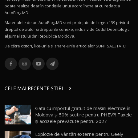
poate realiza doar în condițiile unui acord încheiat cu redacţia
Noul Volvo ES90 / Test Drive AutoBlog.MD
AutoBlog.MD.
27:58
11
Materialele de pe AutoBlog.MD sunt protejate de Legea 139 privind
dreptul de autor și drepturile conexe, inclusiv de Codul Deontologic
Noul MG HS / Test Drive AutoBlog.MD
al Jurnalistului din Republica Moldova.
16:48
12
De către cititori, like-urile şi share-urile articolelor SUNT SALUTATE!
ROX 01: Test drive cu noul SUV chinezesc care
combină aventura cu luxul / AutoBlog.MD
13
36:08
ZEEKR 9X în Moldova: Am condus gigantul
chinez care face lumea să se întoarcă după el
14
CELE MAI RECENTE ȘTIRI
17:27
/ AutoBlog.MD
Noua Mazda CX-5 / Test Drive AutoBlog.MD
Gata cu importul gratuit de mașini electrice în
14:37
15
Moldova și 50% scutire pentru PHEV?! Taxele
și accizele prevăzute pentru 2027
Cum merge? Škoda Octavia 4×4 DSG facelift //
AutoBlogMD
Explozie de vânzări externe pentru Geely
16