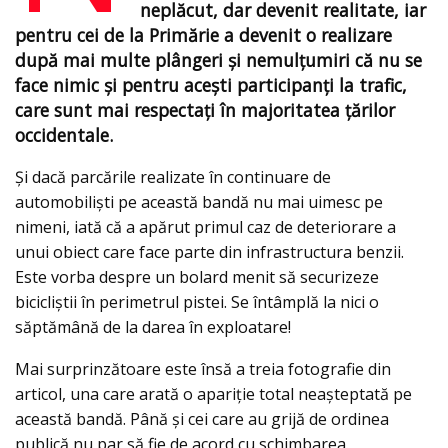
neplăcut, dar devenit realitate, iar
pentru cei de la Primărie a devenit o realizare
după mai multe plângeri şi nemulțumiri că nu se
face nimic şi pentru aceşti participanți la trafic,
care sunt mai respectați în majoritatea ţărilor
occidentale.
Şi dacă parcările realizate în continuare de
automobiliști pe această bandă nu mai uimesc pe
nimeni, iată că a apărut primul caz de deteriorare a
unui obiect care face parte din infrastructura benzii.
Este vorba despre un bolard menit să securizeze
bicicliștii în perimetrul pistei. Se întâmplă la nici o
săptămână de la darea în exploatare!
Mai surprinzătoare este însă a treia fotografie din
articol, una care arată o apariţie total neaşteptată pe
această bandă. Până şi cei care au grijă de ordinea
publică nu par să fie de acord cu schimbarea.