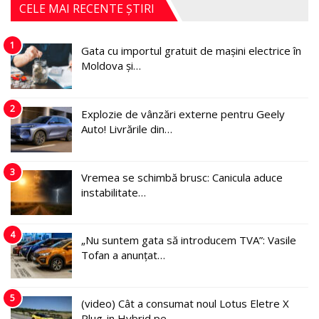
CELE MAI RECENTE ȘTIRI
1
Gata cu importul gratuit de mașini electrice în
Moldova și…
2
Explozie de vânzări externe pentru Geely
Auto! Livrările din…
3
Vremea se schimbă brusc: Canicula aduce
instabilitate…
4
„Nu suntem gata să introducem TVA”: Vasile
Tofan a anunțat…
5
(video) Cât a consumat noul Lotus Eletre X
Plug-in Hybrid pe…