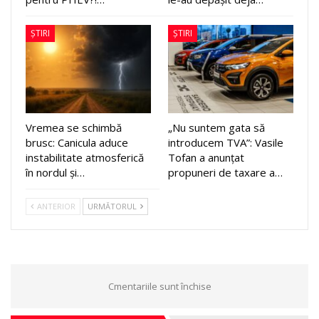
ȘTIRI
ȘTIRI
Vremea se schimbă
„Nu suntem gata să
brusc: Canicula aduce
introducem TVA”: Vasile
instabilitate atmosferică
Tofan a anunțat
în nordul și…
propuneri de taxare a…
ANTERIOR
URMĂTORUL
Cmentariile sunt închise