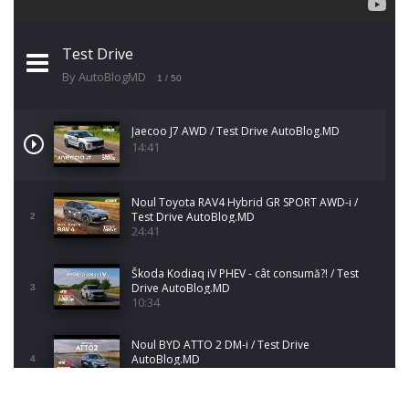
Test Drive
By AutoBlogMD
1
/ 50
Jaecoo J7 AWD / Test Drive AutoBlog.MD
14:41
Noul Toyota RAV4 Hybrid GR SPORT AWD-i /
Test Drive AutoBlog.MD
2
24:41
Škoda Kodiaq iV PHEV - cât consumă?! / Test
Drive AutoBlog.MD
3
10:34
Noul BYD ATTO 2 DM-i / Test Drive
AutoBlog.MD
4
17:35