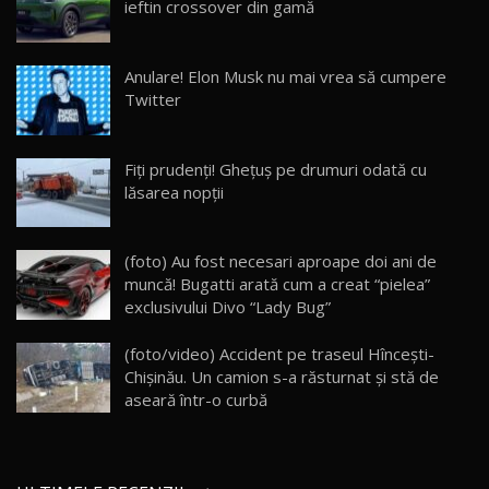
ieftin crossover din gamă
26:59
22
Lynk & Co 01 / Test Drive AutoBlog.MD
Anulare! Elon Musk nu mai vrea să cumpere
25:19
23
Twitter
ZEEKR 009: Cel mai Performant și Confortabil
Fiți prudenți! Ghețuș pe drumuri odată cu
Van Electric Testat în Moldova / AutoBlog.MD
24
lăsarea nopții
26:38
Land Rover Defender OCTA Edition One: Cel
(foto) Au fost necesari aproape doi ani de
mai Exclusiv și Puternic Defender Testat în
25
32:21
Moldova
muncă! Bugatti arată cum a creat “pielea”
exclusivului Divo “Lady Bug”
Porsche 911 Spirit 70 / Test Drive
AutoBlog.MD
26
(foto/video) Accident pe traseul Hîncești-
10:57
Chișinău. Un camion s-a răsturnat şi stă de
aseară într-o curbă
Test Drive: Noile modele FENDT! Cum e să
conduci un tractor?!
27
22:49