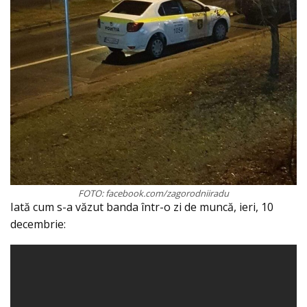
FOTO: facebook.com/zagorodniiradu
Iată cum s-a văzut banda într-o zi de muncă, ieri, 10
decembrie: