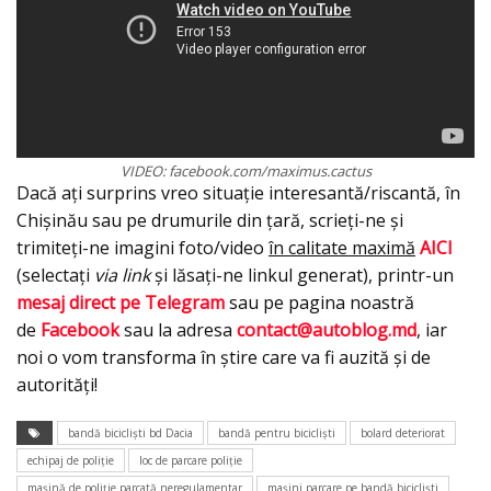
VIDEO: facebook.com/maximus.cactus
Dacă ați surprins vreo situație interesantă/riscantă, în
Chișinău sau pe drumurile din țară, scrieți-ne și
trimiteți-ne imagini foto/video
în calitate maximă
AICI
(selectați
via link
și lăsați-ne linkul generat), printr-un
mesaj direct pe Telegram
sau pe pagina noastră
de
Facebook
sau la adresa
contact@autoblog.md
, iar
noi o vom transforma în știre care va fi auzită și de
autorități!
bandă biciclişti bd Dacia
bandă pentru biciclişti
bolard deteriorat
echipaj de poliţie
loc de parcare poliţie
maşină de poliţie parcată neregulamentar
maşini parcare pe bandă biciclişti