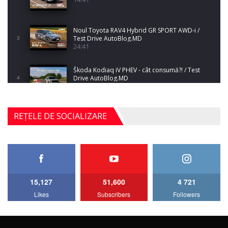
Noul Toyota RAV4 Hybrid GR SPORT AWD-i /
Test Drive AutoBlog.MD
3
24:41
Škoda Kodiaq iV PHEV - cât consumă?! / Test
Drive AutoBlog.MD
4
10:34
Noul BYD ATTO 2 DM-i / Test Drive
REȚELE DE SOCIALIZARE
AutoBlog.MD
5
17:35
Noul Mercedes-Benz S-Class facelift (S 580
4MATIC V223) / Test Drive AutoBlog.MD
6
27:33
15,127
51,600
4 721
HAVAL H5 / Test Drive AutoBlog.MD
Likes
Subscribers
Followers
11:58
7