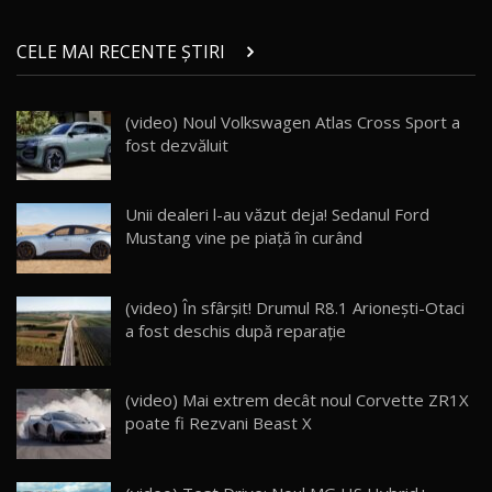
ROX 01: Test drive cu noul SUV chinezesc care
combină aventura cu luxul / AutoBlog.MD
14
CELE MAI RECENTE ȘTIRI
36:08
ZEEKR 9X în Moldova: Am condus gigantul
(video) Noul Volkswagen Atlas Cross Sport a
chinez care face lumea să se întoarcă după el
15
fost dezvăluit
17:27
/ AutoBlog.MD
Noua Mazda CX-5 / Test Drive AutoBlog.MD
Unii dealeri l-au văzut deja! Sedanul Ford
14:37
16
Mustang vine pe piață în curând
Cum merge? Škoda Octavia 4×4 DSG facelift //
AutoBlogMD
17
(video) În sfârșit! Drumul R8.1 Arionești-Otaci
13:10
a fost deschis după reparație
Lotus Eletre R / Test Drive AutoBlog.MD
20:06
18
(video) Mai extrem decât noul Corvette ZR1X
poate fi Rezvani Beast X
Va fi modelul nr.1 BYD în Moldova? BYD Seal U
DM-i / Test Drive AutoBlog.MD
19
30:08