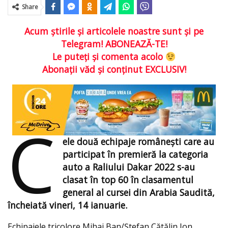
Share
Acum ştirile şi articolele noastre sunt şi pe
Telegram! ABONEAZĂ-TE!
Le puteţi şi comenta acolo
Abonaţii văd şi conţinut EXCLUSIV!
C
ele două echipaje româneşti care au
participat în premieră la categoria
auto a Raliului Dakar 2022 s-au
clasat în top 60 în clasamentul
general al cursei din Arabia Saudită,
încheiată vineri, 14 ianuarie.
Echipajele tricolore Mihai Ban/Ștefan Cătălin Ion