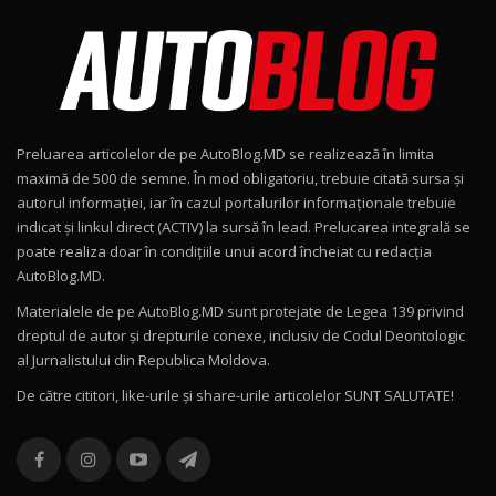
Lotus Emira Turbo SE / Test Drive
AutoBlog.MD
8
24:06
Noul Škoda Kodiaq RS / Test Drive
AutoBlog.MD în premieră națională
9
15:08
Preluarea articolelor de pe AutoBlog.MD se realizează în limita
Noul Geely EX2 / Test Drive AutoBlog.MD
maximă de 500 de semne. În mod obligatoriu, trebuie citată sursa și
15:22
10
autorul informației, iar în cazul portalurilor informaționale trebuie
indicat și linkul direct (ACTIV) la sursă în lead. Prelucarea integrală se
poate realiza doar în condițiile unui acord încheiat cu redacţia
Mercedes-AMG E 53 HYBRID 4MATIC+ / Test
AutoBlog.MD.
Drive AutoBlog.MD
11
16:27
Materialele de pe AutoBlog.MD sunt protejate de Legea 139 privind
dreptul de autor și drepturile conexe, inclusiv de Codul Deontologic
Noul Volvo ES90 / Test Drive AutoBlog.MD
al Jurnalistului din Republica Moldova.
27:58
12
De către cititori, like-urile şi share-urile articolelor SUNT SALUTATE!
Noul MG HS / Test Drive AutoBlog.MD
16:48
13