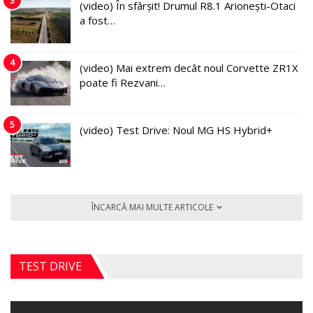
3
(video) În sfârșit! Drumul R8.1 Arionești-Otaci
a fost…
4
(video) Mai extrem decât noul Corvette ZR1X
poate fi Rezvani…
5
(video) Test Drive: Noul MG HS Hybrid+
ÎNCARCĂ MAI MULTE ARTICOLE
TEST DRIVE