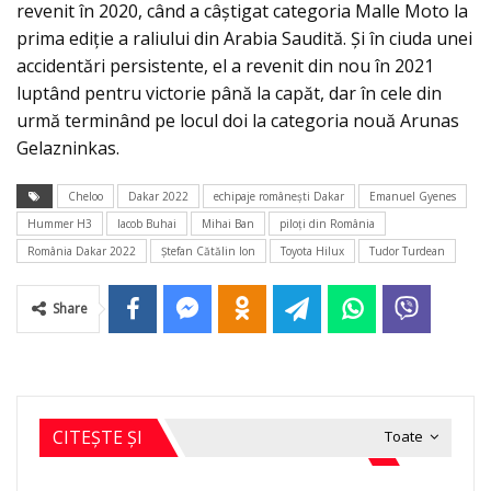
revenit în 2020, când a câștigat categoria Malle Moto la
prima ediție a raliului din Arabia Saudită. Şi în ciuda unei
accidentări persistente, el a revenit din nou în 2021
luptând pentru victorie până la capăt, dar în cele din
urmă terminând pe locul doi la categoria nouă Arunas
Gelazninkas.
Cheloo
Dakar 2022
echipaje româneşti Dakar
Emanuel Gyenes
Hummer H3
Iacob Buhai
Mihai Ban
piloţi din România
România Dakar 2022
Ștefan Cătălin Ion
Toyota Hilux
Tudor Turdean
Share
CITEȘTE ȘI
Toate