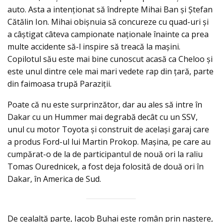
auto. Asta a intenționat să îndrepte Mihai Ban şi Ştefan
Cătălin Ion. Mihai obișnuia să concureze cu quad-uri și
a câștigat câteva campionate naționale înainte ca prea
multe accidente să-l inspire să treacă la mașini.
Copilotul său este mai bine cunoscut acasă ca Cheloo și
este unul dintre cele mai mari vedete rap din țară, parte
din faimoasa trupă Paraziții.
Poate că nu este surprinzător, dar au ales să intre în
Dakar cu un Hummer mai degrabă decât cu un SSV,
unul cu motor Toyota și construit de același garaj care
a produs Ford-ul lui Martin Prokop. Mașina, pe care au
cumpărat-o de la de participantul de nouă ori la raliu
Tomas Ourednicek, a fost deja folosită de două ori în
Dakar, în America de Sud.
De cealaltă parte, Iacob Buhai este român prin naștere,