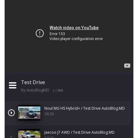
Test Drive
By AutoBlogMD
1
/ 300
Noul MG HS Hybrid+ / Test Drive AutoBlog.MD
08:36
Jaecoo J7 AWD / Test Drive AutoBlog.MD
14:41
2