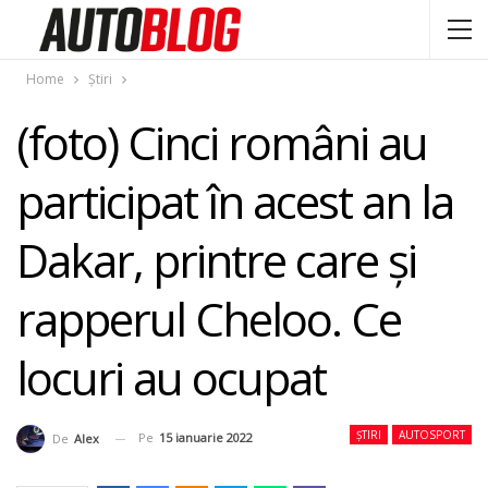
Home
Știri
(foto) Cinci români au
participat în acest an la
Dakar, printre care şi
rapperul Cheloo. Ce
locuri au ocupat
ȘTIRI
AUTOSPORT
Pe
15 ianuarie 2022
De
Alex