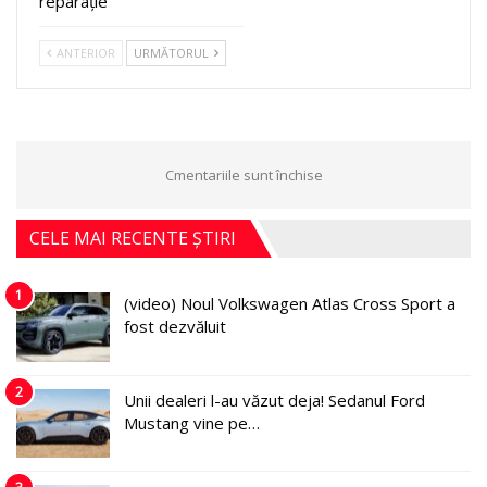
reparație
ANTERIOR
URMĂTORUL
Cmentariile sunt închise
CELE MAI RECENTE ȘTIRI
1
(video) Noul Volkswagen Atlas Cross Sport a
fost dezvăluit
2
Unii dealeri l-au văzut deja! Sedanul Ford
Mustang vine pe…