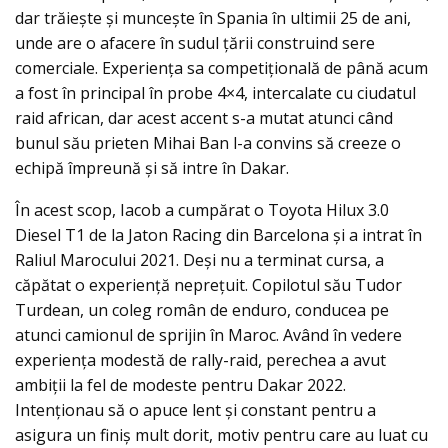
dar trăiește și muncește în Spania în ultimii 25 de ani,
unde are o afacere în sudul țării construind sere
comerciale. Experiența sa competițională de până acum
a fost în principal în probe 4×4, intercalate cu ciudatul
raid african, dar acest accent s-a mutat atunci când
bunul său prieten Mihai Ban l-a convins să creeze o
echipă împreună și să intre în Dakar.
În acest scop, Iacob a cumpărat o Toyota Hilux 3.0
Diesel T1 de la Jaton Racing din Barcelona și a intrat în
Raliul Marocului 2021. Deși nu a terminat cursa, a
căpătat o experiență neprețuit. Copilotul său Tudor
Turdean, un coleg român de enduro, conducea pe
atunci camionul de sprijin în Maroc. Având în vedere
experiența modestă de rally-raid, perechea a avut
ambiții la fel de modeste pentru Dakar 2022.
Intenționau să o apuce lent și constant pentru a
asigura un finiş mult dorit, motiv pentru care au luat cu