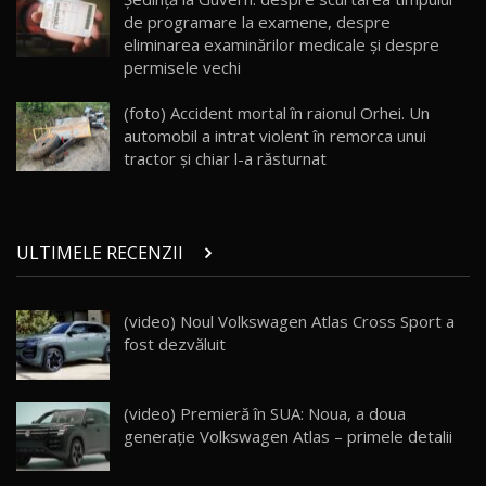
26:38
de programare la examene, despre
eliminarea examinărilor medicale şi despre
permisele vechi
Land Rover Defender OCTA Edition One: Cel
mai Exclusiv și Puternic Defender Testat în
26
32:21
Moldova
(foto) Accident mortal în raionul Orhei. Un
automobil a intrat violent în remorca unui
Porsche 911 Spirit 70 / Test Drive
tractor și chiar l-a răsturnat
AutoBlog.MD
27
10:57
Test Drive: Noile modele FENDT! Cum e să
ULTIMELE RECENZII
conduci un tractor?!
28
22:49
(video) Noul Volkswagen Atlas Cross Sport a
Noul Geely Monjaro 2025! Mai ieftin și mai
dotat / Test Drive AutoBlog.MD
29
fost dezvăluit
23:05
ZEEKR 9X - PRIMUL TEST DRIVE ÎN ROMÂNĂ!
(video) Premieră în SUA: Noua, a doua
CUM SE CONDUCE?
30
generație Volkswagen Atlas – primele detalii
33:40