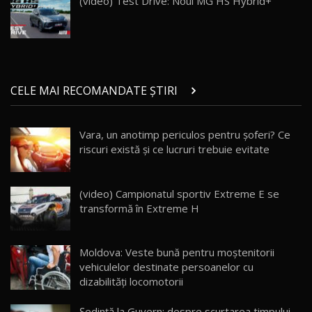
(video) Test Drive: Noul MG HS Hybrid+
Noul Geely EX5 EM-i care a cucerit Moldova
înainte să ajungă în showroom / Test Drive
20
23:36
AutoBlog.MD
Noul ZEEKR 7X / Test Drive AutoBlog.MD
CELE MAI RECOMANDATE ȘTIRI
29:08
21
Vara, un anotimp periculos pentru șoferi? Ce
Micul BYD Dolphin Surf / Test Drive
riscuri există şi ce lucruri trebuie evitate
AutoBlog.MD
22
16:59
Noua Mazda 6e / Test Drive AutoBlog.MD
(video) Campionatul sportiv Extreme E se
26:59
23
transformă în Extreme H
Lynk & Co 01 / Test Drive AutoBlog.MD
Moldova: Veste bună pentru moștenitorii
25:19
24
vehiculelor destinate persoanelor cu
dizabilități locomotorii
ZEEKR 009: Cel mai Performant și Confortabil
Şedinţă la Guvern: despre scurtarea timpului
Van Electric Testat în Moldova / AutoBlog.MD
25