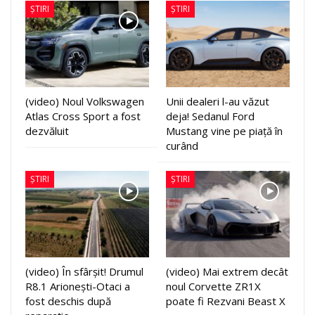
ȘTIRI
ȘTIRI
(video) Noul Volkswagen
Unii dealeri l-au văzut
Atlas Cross Sport a fost
deja! Sedanul Ford
dezvăluit
Mustang vine pe piață în
curând
ȘTIRI
ȘTIRI
(video) În sfârșit! Drumul
(video) Mai extrem decât
R8.1 Arionești-Otaci a
noul Corvette ZR1X
fost deschis după
poate fi Rezvani Beast X