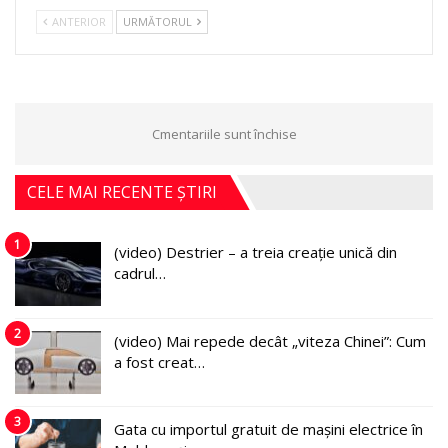
ANTERIOR
URMĂTORUL
Cmentariile sunt închise
CELE MAI RECENTE ȘTIRI
1
(video) Destrier – a treia creație unică din
cadrul…
2
(video) Mai repede decât „viteza Chinei”: Cum
a fost creat…
3
Gata cu importul gratuit de mașini electrice în