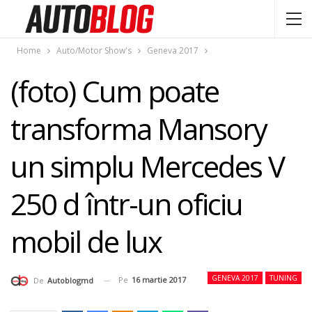
Home
Auto/Motor Show's
Geneva 2017
(foto) Cum poate
transforma Mansory
un simplu Mercedes V
250 d într-un oficiu
mobil de lux
GENEVA 2017
TUNING
Pe
16 martie 2017
De
Autoblogmd