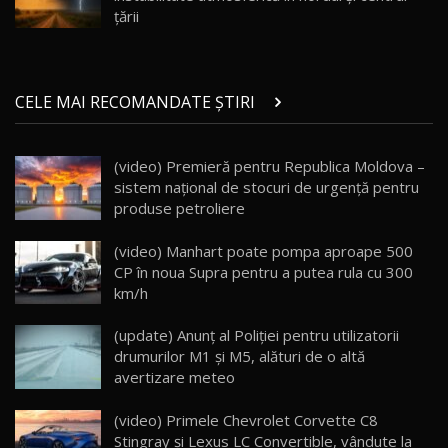
Noul ZEEKR 7X / Test Drive AutoBlog.MD
țării
29:08
20
Micul BYD Dolphin Surf / Test Drive
CELE MAI RECOMANDATE ȘTIRI
AutoBlog.MD
21
16:59
(video) Premieră pentru Republica Moldova –
Noua Mazda 6e / Test Drive AutoBlog.MD
sistem național de stocuri de urgență pentru
26:59
22
produse petroliere
Lynk & Co 01 / Test Drive AutoBlog.MD
(video) Manhart poate pompa aproape 500
25:19
23
CP în noua Supra pentru a putea rula cu 300
km/h
ZEEKR 009: Cel mai Performant și Confortabil
(update) Anunț al Poliției pentru utilizatorii
Van Electric Testat în Moldova / AutoBlog.MD
24
drumurilor M1 și M5, alături de o altă
26:38
avertizare meteo
Land Rover Defender OCTA Edition One: Cel
(video) Primele Chevrolet Corvette C8
mai Exclusiv și Puternic Defender Testat în
25
32:21
Moldova
Stingray şi Lexus LC Convertible, vândute la