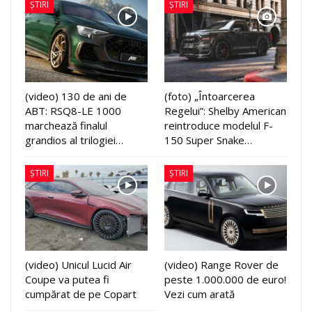
ȘTIRI
ȘTIRI
(video) 130 de ani de
(foto) „Întoarcerea
ABT: RSQ8-LE 1000
Regelui”: Shelby American
marchează finalul
reintroduce modelul F-
grandios al trilogiei…
150 Super Snake…
ȘTIRI
ȘTIRI
(video) Unicul Lucid Air
(video) Range Rover de
Coupe va putea fi
peste 1.000.000 de euro!
cumpărat de pe Copart
Vezi cum arată