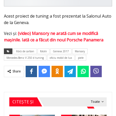
Acest proiect de tuning a fost prezentat la Salonul Auto
de la Geneva.
Vezi şi:
(video) Mansory ne arată cum se modifică
maşinile. Iată ce a făcut din noul Porsche Panamera
fibră de carbon
fotolii
Geneva 2017
Mansory
Mercedes-Benz V 250 d tuning
oficiu mobil de lux
piele
Share
CITEȘTE ȘI
Toate