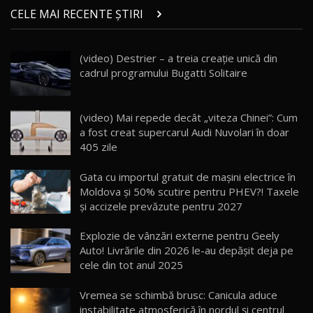
chinez care face lumea să se întoarcă după el
14
CELE MAI RECENTE ȘTIRI
17:27
/ AutoBlog.MD
Noua Mazda CX-5 / Test Drive AutoBlog.MD
(video) Destrier – a treia creație unică din
14:37
15
cadrul programului Bugatti Solitaire
Cum merge? Škoda Octavia 4×4 DSG facelift //
AutoBlogMD
(video) Mai repede decât „viteza Chinei”: Cum
16
13:10
a fost creat supercarul Audi Nuvolari în doar
405 zile
Lotus Eletre R / Test Drive AutoBlog.MD
20:06
17
Gata cu importul gratuit de mașini electrice în
Moldova și 50% scutire pentru PHEV?! Taxele
și accizele prevăzute pentru 2027
Va fi modelul nr.1 BYD în Moldova? BYD Seal U
DM-i / Test Drive AutoBlog.MD
18
Explozie de vânzări externe pentru Geely
30:08
Auto! Livrările din 2026 le-au depășit deja pe
cele din tot anul 2025
Noul Geely EX5 EM-i care a cucerit Moldova
înainte să ajungă în showroom / Test Drive
19
23:36
AutoBlog.MD
Vremea se schimbă brusc: Canicula aduce
instabilitate atmosferică în nordul și centrul