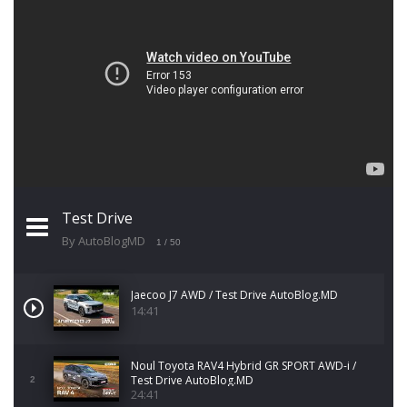
Test Drive
By AutoBlogMD
1
/ 50
Jaecoo J7 AWD / Test Drive AutoBlog.MD
14:41
Noul Toyota RAV4 Hybrid GR SPORT AWD-i /
Test Drive AutoBlog.MD
2
24:41