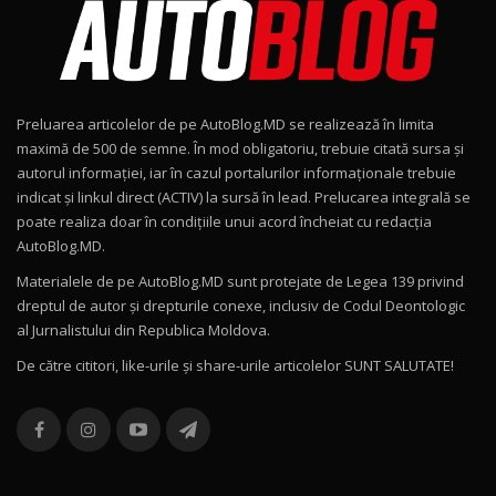
15:08
Noul Geely EX2 / Test Drive AutoBlog.MD
15:22
9
Preluarea articolelor de pe AutoBlog.MD se realizează în limita
Mercedes-AMG E 53 HYBRID 4MATIC+ / Test
maximă de 500 de semne. În mod obligatoriu, trebuie citată sursa și
Drive AutoBlog.MD
10
autorul informației, iar în cazul portalurilor informaționale trebuie
16:27
indicat și linkul direct (ACTIV) la sursă în lead. Prelucarea integrală se
poate realiza doar în condițiile unui acord încheiat cu redacţia
Noul Volvo ES90 / Test Drive AutoBlog.MD
AutoBlog.MD.
27:58
11
Materialele de pe AutoBlog.MD sunt protejate de Legea 139 privind
dreptul de autor și drepturile conexe, inclusiv de Codul Deontologic
Noul MG HS / Test Drive AutoBlog.MD
al Jurnalistului din Republica Moldova.
16:48
12
De către cititori, like-urile şi share-urile articolelor SUNT SALUTATE!
ROX 01: Test drive cu noul SUV chinezesc care
combină aventura cu luxul / AutoBlog.MD
13
36:08
ZEEKR 9X în Moldova: Am condus gigantul