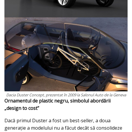
Dacia Duster Concept, prezentat în 2009 la Salonul Auto de la Geneva
Ornamentul de plastic negru, simbolul abordării
„design to cost”
Dacă primul Duster a fost un best-seller, a doua
generație a modelului nu a făcut decât să consolideze