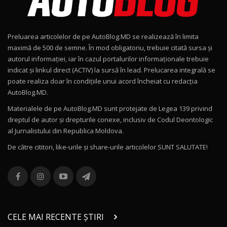
Noul Geely EX2 / Test Drive AutoBlog.MD
15:22
9
Preluarea articolelor de pe AutoBlog.MD se realizează în limita
Mercedes-AMG E 53 HYBRID 4MATIC+ / Test
maximă de 500 de semne. În mod obligatoriu, trebuie citată sursa și
Drive AutoBlog.MD
10
autorul informației, iar în cazul portalurilor informaționale trebuie
16:27
indicat și linkul direct (ACTIV) la sursă în lead. Prelucarea integrală se
poate realiza doar în condițiile unui acord încheiat cu redacţia
Noul Volvo ES90 / Test Drive AutoBlog.MD
AutoBlog.MD.
27:58
11
Materialele de pe AutoBlog.MD sunt protejate de Legea 139 privind
dreptul de autor și drepturile conexe, inclusiv de Codul Deontologic
Noul MG HS / Test Drive AutoBlog.MD
al Jurnalistului din Republica Moldova.
16:48
12
De către cititori, like-urile şi share-urile articolelor SUNT SALUTATE!
ROX 01: Test drive cu noul SUV chinezesc care
combină aventura cu luxul / AutoBlog.MD
13
36:08
ZEEKR 9X în Moldova: Am condus gigantul
chinez care face lumea să se întoarcă după el
14
CELE MAI RECENTE ȘTIRI
17:27
/ AutoBlog.MD