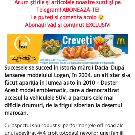
Acum ştirile şi articolele noastre sunt şi pe
Telegram! ABONEAZĂ-TE!
Le puteţi şi comenta acolo
Abonaţii văd şi conţinut EXCLUSIV!
Succesele se succed în istoria mărcii Dacia. După
lansarea modelului Logan, în 2004, un alt star şi-a
făcut apariția în lumea auto în 2010 – Duster.
Acest model emblematic, care a democratizat
accesul la vehiculele SUV, a parcurs cele mai
dificile drumuri, de la frigul siberian la deșertul
marocan.
Cu aspectul său robust şi performanțele off-road ale
unui adevărat 4×4, croit totodată nevoilor unei familii,