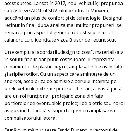
acest succes. Lansat în 2017, noul vehicul îşi propunea
să păstreze ADN-ul SUV-ului produs la Mioveni,
aducând un plus de confort şi de tehnologie. Designul
reținut în final, după analiza mai multor propuneri, se
remarca prin aspectul general robust şi prin noul
calandru cu o identitate vizuală ușor de recunoscut.
Un exemplu al abordării „design to cost”, materializată
în soluții fiabile dar puțin costisitoare, îl reprezintă
ornamentul de plastic negru, amplasat între ușile faţă
şi aripile roților. Cu un aspect care amintește de un
snorkel, acea priză de admisie a aerului întâlnită pe
unele vehicule extreme pentru off-road, această piesă
are un rol funcțional, protejând zona din faţa
portierelor de eventualele proiecții de pietriș sau noroi,
asigurând totodată şi suportul pentru amplasarea
semnalizatorului lateral.
După cum mărturisește David Durand, directorul de