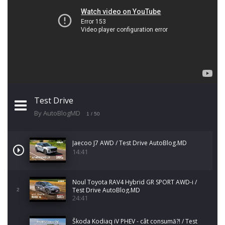
Test Drive
By AutoBlogMD
1
/ 50
Jaecoo J7 AWD / Test Drive AutoBlog.MD
14:41
Noul Toyota RAV4 Hybrid GR SPORT AWD-i /
Test Drive AutoBlog.MD
2
24:41
Škoda Kodiaq iV PHEV - cât consumă?! / Test