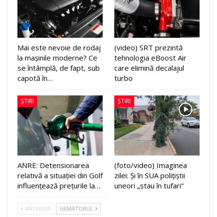
Mai este nevoie de rodaj
(video) SRT prezintă
la mașinile moderne? Ce
tehnologia eBoost Air
se întâmplă, de fapt, sub
care elimină decalajul
capotă în…
turbo
ȘTIRI
ȘTIRI
ANRE: Detensionarea
(foto/video) Imaginea
relativă a situației din Golf
zilei: Și în SUA polițiștii
influențează prețurile la…
uneori „stau în tufari”
ANTERIOR
URMĂTORUL