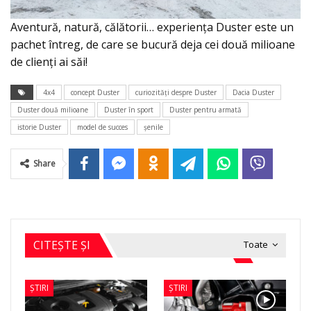
Aventură, natură, călătorii… experiența Duster este un
pachet întreg, de care se bucură deja cei două milioane
de clienți ai săi!
4x4
concept Duster
curiozităţi despre Duster
Dacia Duster
Duster două milioane
Duster în sport
Duster pentru armată
istorie Duster
model de succes
şenile
Share
CITEȘTE ȘI
Toate
ȘTIRI
ȘTIRI