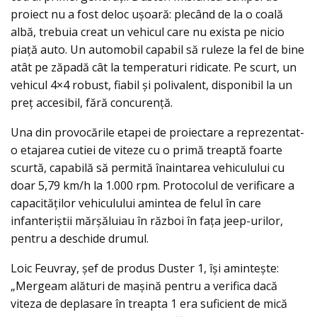
proiect nu a fost deloc ușoară: plecând de la o coală
albă, trebuia creat un vehicul care nu exista pe nicio
piaţă auto. Un automobil capabil să ruleze la fel de bine
atât pe zăpadă cât la temperaturi ridicate. Pe scurt, un
vehicul 4×4 robust, fiabil şi polivalent, disponibil la un
preț accesibil, fără concurență.
Una din provocările etapei de proiectare a reprezentat-
o etajarea cutiei de viteze cu o primă treaptă foarte
scurtă, capabilă să permită înaintarea vehiculului cu
doar 5,79 km/h la 1.000 rpm. Protocolul de verificare a
capacităților vehiculului amintea de felul în care
infanteriștii mărșăluiau în război în faţa jeep-urilor,
pentru a deschide drumul.
Loic Feuvray, șef de produs Duster 1, îşi amintește:
„Mergeam alături de mașină pentru a verifica dacă
viteza de deplasare în treapta 1 era suficient de mică