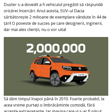
Duster s-a dovedit a fi vehiculul pregătit să răspundă
oricărei încercări. Anul acesta, SUV-ul Dacia
sărbătorește 2 milioane de exemplare vândute în 44 de
țări! O poveste de succes pe care designerii, inginerii,
dar mai ales clienții, nu o vor uita!
Să dăm timpul înapoi până în 2010. Foarte probabil, la
acea vreme purtați o îmbrăcăminte comodă, fără
accente extravagante. Iar mașina care vi s-ar fi părut