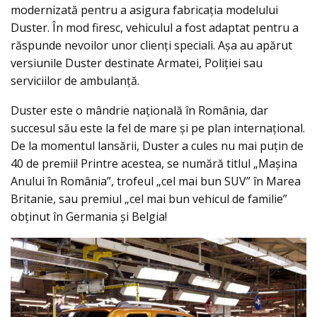
modernizată pentru a asigura fabricația modelului
Duster. În mod firesc, vehiculul a fost adaptat pentru a
răspunde nevoilor unor clienți speciali. Așa au apărut
versiunile Duster destinate Armatei, Poliției sau
serviciilor de ambulanță.
Duster este o mândrie națională în România, dar
succesul său este la fel de mare şi pe plan internațional.
De la momentul lansării, Duster a cules nu mai puțin de
40 de premii! Printre acestea, se numără titlul „Mașina
Anului în România”, trofeul „cel mai bun SUV” în Marea
Britanie, sau premiul „cel mai bun vehicul de familie”
obținut în Germania şi Belgia!