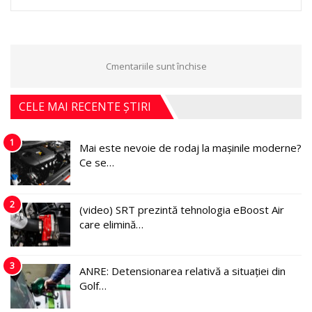
Cmentariile sunt închise
CELE MAI RECENTE ȘTIRI
1
Mai este nevoie de rodaj la mașinile moderne?
Ce se…
2
(video) SRT prezintă tehnologia eBoost Air
care elimină…
3
ANRE: Detensionarea relativă a situației din
Golf…