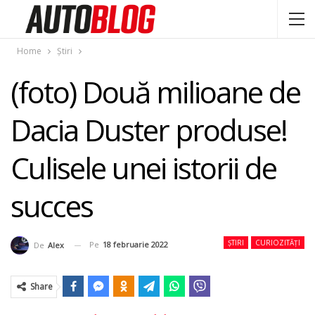
Home
Știri
(foto) Două milioane de
Dacia Duster produse!
Culisele unei istorii de
succes
ȘTIRI
CURIOZITĂȚI
Pe
18 februarie 2022
De
Alex
Share