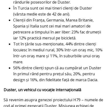
rândurile posesorilor de Duster.
În Turcia sunt cei mai tineri clienți de Duster
(vârsta medie este de 42 de ani).
Clienții din Franţa, Germania, Marea Britanie,
Spania şi Italia sunt cei mai mari amatori de
petrecere a timpului în aer liber: 23% fac drumeții
iar 12% practică mersul pe bicicletă.
Tot în țările sus-menționate, 44% dintre clienți
locuiesc în mediul rural, 30% într-un oraș mic, 10%
într-un oraș mare şi 11%, în suburbiile unui oraș
mare.
56% dintre clienți spun că au cumpărat un Duster
în primul rând pentru prețul său, 20%, pentru
design şi 16%, din fidelitate faţă de marca Dacia.
Duster, un vehicul cu vocație internațională
Să revenim asupra genezei proiectului H79 – numele de
cod al primei generații Duster. Misiunea echipei de