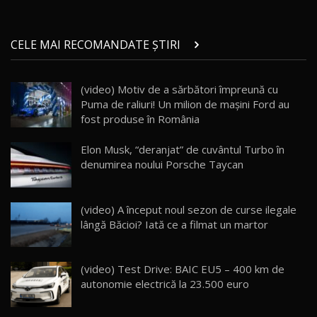
Micul BYD Dolphin Surf / Test Drive
CELE MAI RECOMANDATE ȘTIRI
AutoBlog.MD
21
16:59
(video) Motiv de a sărbători împreună cu
Noua Mazda 6e / Test Drive AutoBlog.MD
Puma de raliuri! Un milion de maşini Ford au
26:59
22
fost produse în România
Lynk & Co 01 / Test Drive AutoBlog.MD
Elon Musk, “deranjat” de cuvântul Turbo în
25:19
23
denumirea noului Porsche Taycan
ZEEKR 009: Cel mai Performant și Confortabil
(video) A început noul sezon de curse ilegale
Van Electric Testat în Moldova / AutoBlog.MD
24
lângă Băcioi? Iată ce a filmat un martor
26:38
Land Rover Defender OCTA Edition One: Cel
(video) Test Drive: BAIC EU5 – 400 km de
mai Exclusiv și Puternic Defender Testat în
25
32:21
Moldova
autonomie electrică la 23.500 euro
Porsche 911 Spirit 70 / Test Drive