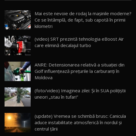
Noua Mazda CX-5 / Test Drive AutoBlog.MD
Mai este nevoie de rodaj la mașinile moderne?
14:37
15
Ce se întâmplă, de fapt, sub capotă în primii
kilometri
Cum merge? Škoda Octavia 4×4 DSG facelift //
AutoBlogMD
(video) SRT prezintă tehnologia eBoost Air
16
13:10
care elimină decalajul turbo
Lotus Eletre R / Test Drive AutoBlog.MD
20:06
17
ANRE: Detensionarea relativă a situației din
Golf influențează prețurile la carburanți în
Moldova
Va fi modelul nr.1 BYD în Moldova? BYD Seal U
DM-i / Test Drive AutoBlog.MD
18
(foto/video) Imaginea zilei: Și în SUA polițiștii
30:08
uneori „stau în tufari”
Noul Geely EX5 EM-i care a cucerit Moldova
înainte să ajungă în showroom / Test Drive
19
23:36
AutoBlog.MD
(update) Vremea se schimbă brusc: Canicula
aduce instabilitate atmosferică în nordul și
Noul ZEEKR 7X / Test Drive AutoBlog.MD
centrul țării
29:08
20