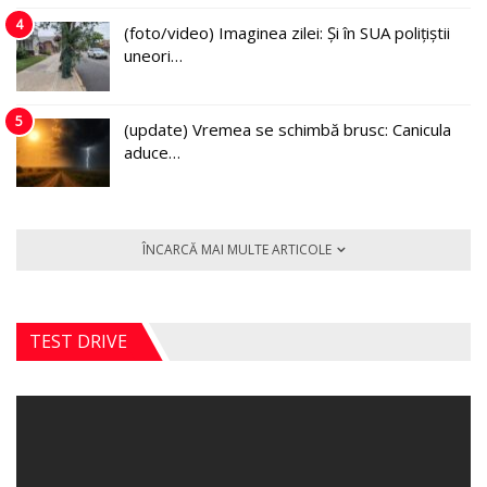
4
(foto/video) Imaginea zilei: Și în SUA polițiștii
uneori…
5
(update) Vremea se schimbă brusc: Canicula
aduce…
ÎNCARCĂ MAI MULTE ARTICOLE
TEST DRIVE