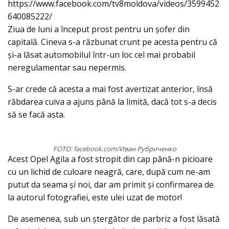
https://www.facebook.com/tv8moldova/videos/3599452
640085222/
Ziua de luni a început prost pentru un şofer din
capitală. Cineva s-a răzbunat crunt pe acesta pentru că
şi-a lăsat automobilul într-un loc cel mai probabil
neregulamentar sau nepermis.
S-ar crede că acesta a mai fost avertizat anterior, însă
răbdarea cuiva a ajuns până la limită, dacă tot s-a decis
să se facă asta.
FOTO: facebook.com/Иван Рубриченко
Acest Opel Agila a fost stropit din cap până-n picioare
cu un lichid de culoare neagră, care, după cum ne-am
putut da seama şi noi, dar am primit şi confirmarea de
la autorul fotografiei, este ulei uzat de motor!
De asemenea, sub un ştergător de parbriz a fost lăsată