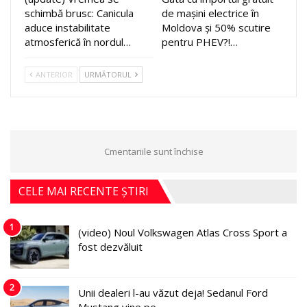
schimbă brusc: Canicula
de mașini electrice în
aduce instabilitate
Moldova și 50% scutire
atmosferică în nordul…
pentru PHEV?!…
ANTERIOR
URMĂTORUL
Cmentariile sunt închise
CELE MAI RECENTE ȘTIRI
1
(video) Noul Volkswagen Atlas Cross Sport a
fost dezvăluit
2
Unii dealeri l-au văzut deja! Sedanul Ford