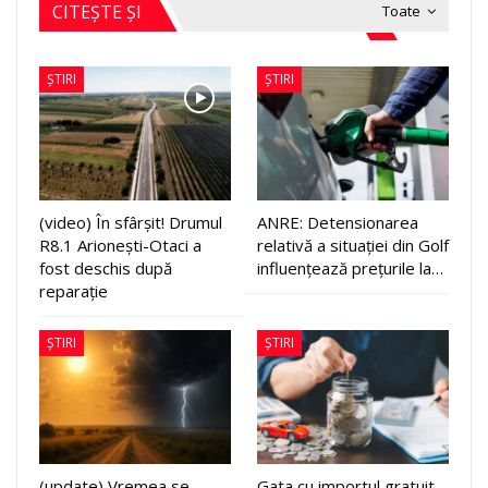
CITEȘTE ȘI
Toate
ȘTIRI
ȘTIRI
(video) În sfârșit! Drumul
ANRE: Detensionarea
R8.1 Arionești-Otaci a
relativă a situației din Golf
fost deschis după
influențează prețurile la…
reparație
ȘTIRI
ȘTIRI
(update) Vremea se
Gata cu importul gratuit