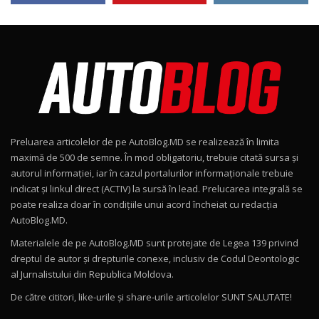
11:58
Lotus Emira Turbo SE / Test Drive
AutoBlog.MD
8
24:06
Noul Škoda Kodiaq RS / Test Drive
AutoBlog.MD în premieră națională
9
15:08
Preluarea articolelor de pe AutoBlog.MD se realizează în limita
Noul Geely EX2 / Test Drive AutoBlog.MD
maximă de 500 de semne. În mod obligatoriu, trebuie citată sursa și
15:22
10
autorul informației, iar în cazul portalurilor informaționale trebuie
indicat și linkul direct (ACTIV) la sursă în lead. Prelucarea integrală se
poate realiza doar în condițiile unui acord încheiat cu redacţia
Mercedes-AMG E 53 HYBRID 4MATIC+ / Test
AutoBlog.MD.
Drive AutoBlog.MD
11
16:27
Materialele de pe AutoBlog.MD sunt protejate de Legea 139 privind
dreptul de autor și drepturile conexe, inclusiv de Codul Deontologic
Noul Volvo ES90 / Test Drive AutoBlog.MD
al Jurnalistului din Republica Moldova.
27:58
12
De către cititori, like-urile şi share-urile articolelor SUNT SALUTATE!