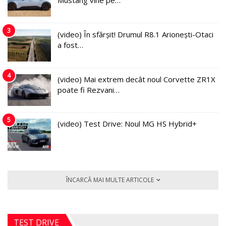
Mustang vine pe…
3
(video) În sfârșit! Drumul R8.1 Arionești-Otaci
a fost…
4
(video) Mai extrem decât noul Corvette ZR1X
poate fi Rezvani…
5
(video) Test Drive: Noul MG HS Hybrid+
ÎNCARCĂ MAI MULTE ARTICOLE
TEST DRIVE