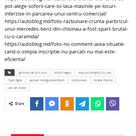
pot-alege-soferii-care-isi-lasa-masinile-pe-locuri-
interzise-in-parcarea-unui-centru-comercial/
https://autoblog.md/foto-razbunare-crunta-parbrizul-
unui-mercedes-benz-din-chisinau-a-fost-spart-brutal-
cu-o-caramida/
https://autoblog.md/foto-no-comment-acea-situatie-
cand-o-simpla-inscriptie-nu-parcati-nu-mai-este-
eficienta/
ghinion de la o luni
lichid negru
maşină stropită cu ulei
Opel Agila
parcare neregulamentară
răzbunare
strada Florilor
ulei de motor
Share