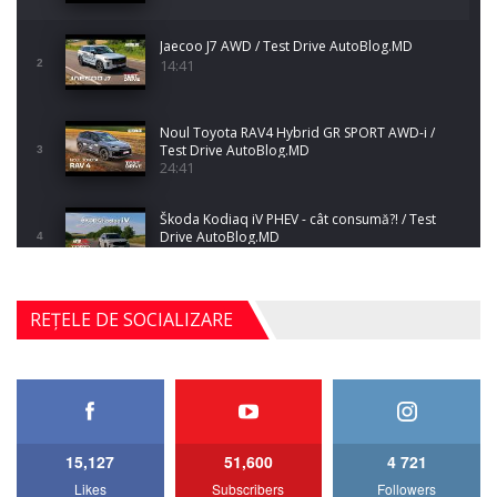
Jaecoo J7 AWD / Test Drive AutoBlog.MD
14:41
2
Noul Toyota RAV4 Hybrid GR SPORT AWD-i /
Test Drive AutoBlog.MD
3
24:41
Škoda Kodiaq iV PHEV - cât consumă?! / Test
Drive AutoBlog.MD
4
10:34
Noul BYD ATTO 2 DM-i / Test Drive
REȚELE DE SOCIALIZARE
AutoBlog.MD
5
17:35
Noul Mercedes-Benz S-Class facelift (S 580
4MATIC V223) / Test Drive AutoBlog.MD
6
27:33
15,127
51,600
4 721
HAVAL H5 / Test Drive AutoBlog.MD
Likes
Subscribers
Followers
7