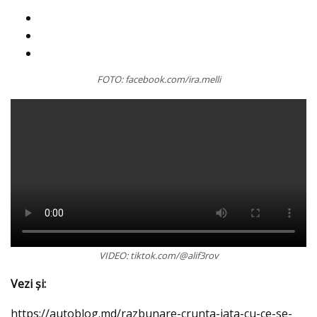
FOTO: facebook.com/ira.melli
VIDEO: tiktok.com/@alif3rov
Vezi şi:
https://autoblog.md/razbunare-crunta-iata-cu-ce-se-