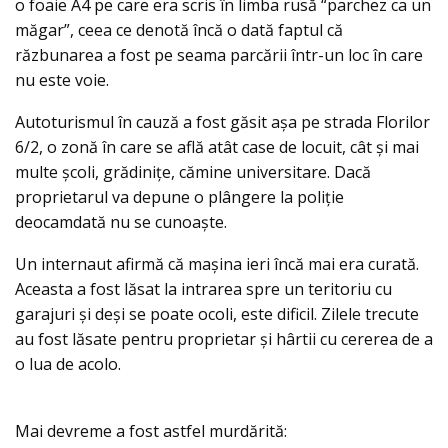
o foaie A4 pe care era scris în limba rusă “parchez ca un
măgar”, ceea ce denotă încă o dată faptul că
răzbunarea a fost pe seama parcării într-un loc în care
nu este voie.
Autoturismul în cauză a fost găsit aşa pe strada Florilor
6/2, o zonă în care se află atât case de locuit, cât şi mai
multe şcoli, grădiniţe, cămine universitare. Dacă
proprietarul va depune o plângere la poliţie
deocamdată nu se cunoaşte.
Un internaut afirmă că maşina ieri încă mai era curată.
Aceasta a fost lăsat la intrarea spre un teritoriu cu
garajuri şi deşi se poate ocoli, este dificil. Zilele trecute
au fost lăsate pentru proprietar şi hârtii cu cererea de a
o lua de acolo.
Mai devreme a fost astfel murdărită: