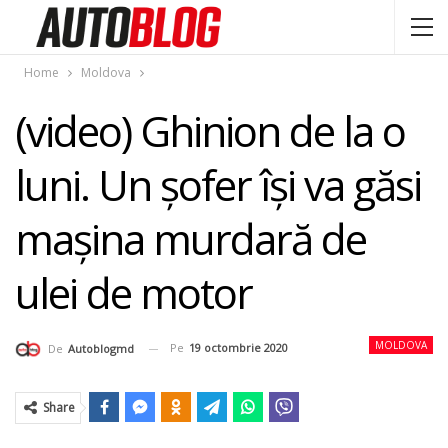
Home
Moldova
(video) Ghinion de la o
luni. Un şofer îşi va găsi
maşina murdară de
ulei de motor
MOLDOVA
Pe
19 octombrie 2020
De
Autoblogmd
Share