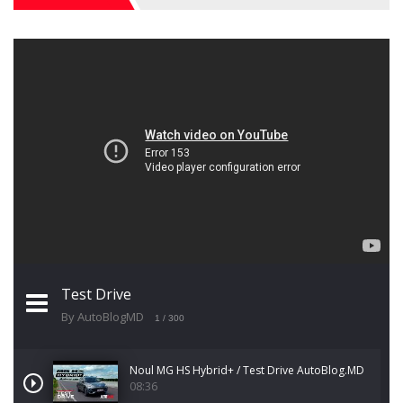
Test Drive
By AutoBlogMD
1
/ 300
Noul MG HS Hybrid+ / Test Drive AutoBlog.MD
08:36