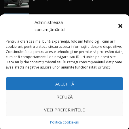
CUM SE CONDUCE?
30
33:40
Unii dealeri l-au văzut deja! Sedanul Ford
Primele impresii despre BYD Seal U DM-i,
Administrează
Mustang vine pe piață în curând
Sealion 7 și Seal 5 DM-i / Test Drive
31
10:58
AutoBlog.MD
consimțământul
(video) În sfârșit! Drumul R8.1 Arionești-Otaci
Noua Toyota Corolla Cross facelift / Test Drive
Pentru a oferi cea mai bună experiență, folosim tehnologii, cum ar fi
AutoBlog.MD
32
a fost deschis după reparație
cookie-uri, pentru a stoca și/sau accesa informațiile despre dispozitive.
13:56
Consimțământul pentru aceste tehnologii ne permite să procesăm date,
cum ar fi comportamentul de navigare sau ID-uri unice pe acest site.
Dacă nu îți dai consimțământul sau îți retragi consimțământul dat poate
×
Noul Volvo EX90 / Test Drive AutoBlog.MD
(video) Mai extrem decât noul Corvette ZR1X
avea afecte negative asupra unor anumite funcționalități și funcții.
32:06
33
poate fi Rezvani Beast X
ACCEPTĂ
MG RX5 - își merită banii? / Test Drive
AutoBlog.MD
34
18:51
REFUZĂ
Toate drepturile rezervate © 2026
Noul DACIA DUSTER DIESEL! Primul test drive în
VEZI PREFERINȚELE
română
35
15:39
Autoblog
Developed by
Politică cookie-uri