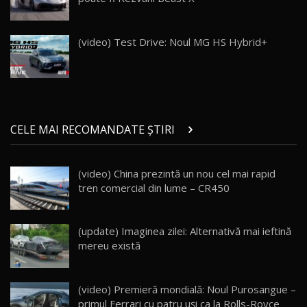
Va fi modelul nr.1 BYD în Moldova? BYD Seal U
DM-i / Test Drive AutoBlog.MD
19
30:08
(video) Test Drive: Noul MG HS Hybrid+
Noul Geely EX5 EM-i care a cucerit Moldova
înainte să ajungă în showroom / Test Drive
20
23:36
AutoBlog.MD
Noul ZEEKR 7X / Test Drive AutoBlog.MD
CELE MAI RECOMANDATE ȘTIRI
29:08
21
(video) China prezintă un nou cel mai rapid
Micul BYD Dolphin Surf / Test Drive
tren comercial din lume – CR450
AutoBlog.MD
22
16:59
Noua Mazda 6e / Test Drive AutoBlog.MD
(update) Imaginea zilei: Alternativă mai ieftină
26:59
23
mereu există
Lynk & Co 01 / Test Drive AutoBlog.MD
(video) Premieră mondială: Noul Purosangue –
25:19
24
primul Ferrari cu patru uşi ca la Rolls-Royce