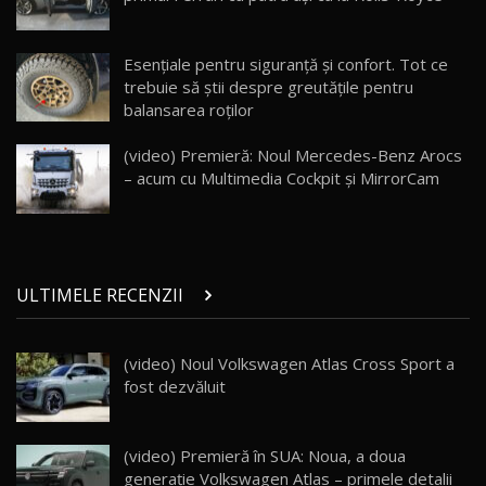
ZEEKR 009: Cel mai Performant și Confortabil
Esențiale pentru siguranță și confort. Tot ce
Van Electric Testat în Moldova / AutoBlog.MD
25
26:38
trebuie să știi despre greutățile pentru
balansarea roților
Land Rover Defender OCTA Edition One: Cel
mai Exclusiv și Puternic Defender Testat în
26
(video) Premieră: Noul Mercedes-Benz Arocs
32:21
Moldova
– acum cu Multimedia Cockpit şi MirrorCam
Porsche 911 Spirit 70 / Test Drive
AutoBlog.MD
27
10:57
ULTIMELE RECENZII
Test Drive: Noile modele FENDT! Cum e să
conduci un tractor?!
28
22:49
(video) Noul Volkswagen Atlas Cross Sport a
fost dezvăluit
Noul Geely Monjaro 2025! Mai ieftin și mai
dotat / Test Drive AutoBlog.MD
29
23:05
(video) Premieră în SUA: Noua, a doua
ZEEKR 9X - PRIMUL TEST DRIVE ÎN ROMÂNĂ!
generație Volkswagen Atlas – primele detalii