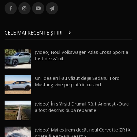
Noul MG HS / Test Drive AutoBlog.MD
16:48
13
ROX 01: Test drive cu noul SUV chinezesc care
combină aventura cu luxul / AutoBlog.MD
14
CELE MAI RECENTE ȘTIRI
36:08
ZEEKR 9X în Moldova: Am condus gigantul
(video) Noul Volkswagen Atlas Cross Sport a
chinez care face lumea să se întoarcă după el
15
fost dezvăluit
17:27
/ AutoBlog.MD
Noua Mazda CX-5 / Test Drive AutoBlog.MD
Unii dealeri l-au văzut deja! Sedanul Ford
14:37
16
Mustang vine pe piață în curând
Cum merge? Škoda Octavia 4×4 DSG facelift //
AutoBlogMD
17
(video) În sfârșit! Drumul R8.1 Arionești-Otaci
13:10
a fost deschis după reparație
Lotus Eletre R / Test Drive AutoBlog.MD
20:06
18
(video) Mai extrem decât noul Corvette ZR1X
poate fi Rezvani Beast X