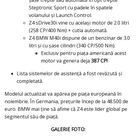
şase trepte sau automată în opt trepte
Steptronic Sport cu padele în spatele
volanului şi Launch Control.
Z4 sDrive30i vine cu acelaşi motor de 2.0 litri
(258 CP/400 Nm) + cutia automată.
Z4 BMW M40i dispune de un benzinar de 3.0
litri şi cu șase cilindri (340 CP/500 Nm).
Exclusiv pentru piaţa americană acest
motor va genera deja
387 CP!
Lista sistemelor de asistenţă a fost revăzută şi
completată.
Modelul actualizat va apărea pe piața europeană în
noiembrie. În Germania, prețurile încep de la 48.500 de
euro. BMW mai ţine să afime că Z4 este lider global pe
segmentul său de piață.
GALERIE FOTO: