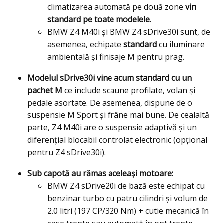
climatizarea automată pe două zone
vin
standard pe toate modelele
.
BMW Z4 M40i și BMW Z4 sDrive30i sunt, de
asemenea, echipate
standard
cu iluminare
ambientală și finisaje M pentru prag.
Modelul sDrive30i vine acum standard cu un
pachet M
ce include scaune profilate, volan și
pedale asortate. De asemenea, dispune de o
suspensie M Sport și frâne mai bune. De cealaltă
parte, Z4 M40i are o suspensie adaptivă și un
diferențial blocabil controlat electronic (opţional
pentru Z4 sDrive30i).
Sub capotă au rămas aceleaşi motoare:
BMW Z4 sDrive20i de bază este echipat cu
benzinar turbo cu patru cilindri şi volum de
2.0 litri (197 CP/320 Nm) + cutie mecanică în