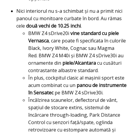
Nici interiorul nu s-a schimbat şi nu a primit nici
panoul cu monitoare curbate în bord. Au rămas
cele
două vechi de 10.25 inchi
.
BMW Z4 sDrive20i
vine standard cu piele
Vernasca
, care poate fi specificata în culorile
Black, Ivory White, Cognac sau Magma
Red. BMW Z4 M40i și BMW Z4 sDrive30i au
ornamente din
piele/Alcantara
cu cusături
contrastante albastre standard.
În plus, cockpitul clasic al mașinii sport este
acum combinat cu un
panou de instrumente
în Sensatec
pe BMW Z4 sDrive30i.
Încălzirea scaunelor, deflectorul de vânt,
spațiul de stocare extins, sistemul de
încărcare through-loading, Park Distance
Control cu ​​senzori faţă/spate, oglinda
retrovizoare cu estompare automată și