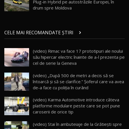
Plug-in Hybrid pe autostrăzile Europei, în
Noul ZEEKR 7X / Test Drive AutoBlog.MD
drum spre Moldova
29:08
20
Micul BYD Dolphin Surf / Test Drive
CELE MAI RECOMANDATE ȘTIRI
AutoBlog.MD
21
16:59
(video) Rimac va face 17 prototipuri ale noului
Noua Mazda 6e / Test Drive AutoBlog.MD
său hipercar electric înainte de a-l prezenta pe
26:59
22
cel de serie la Geneva
Lynk & Co 01 / Test Drive AutoBlog.MD
(video) „După 500 de metri a decis să se
25:19
23
întoarcă și să se clarifice.” Şoferul care va avea
de-a face cu poliţia în curând
ZEEKR 009: Cel mai Performant și Confortabil
(video) Karma Automotive introduce câteva
Van Electric Testat în Moldova / AutoBlog.MD
24
platforme modulare peste care se pot pune
26:38
caroserii de orice tip
Land Rover Defender OCTA Edition One: Cel
(video) Stai în ambuteiaje de la Grătiești spre
mai Exclusiv și Puternic Defender Testat în
25
32:21
Moldova