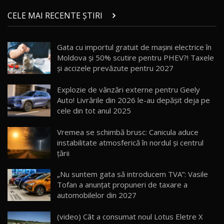
ZEEKR 9X în Moldova: Am condus gigantul
chinez care face lumea să se întoarcă după el
14
CELE MAI RECENTE ȘTIRI
17:27
/ AutoBlog.MD
Noua Mazda CX-5 / Test Drive AutoBlog.MD
Gata cu importul gratuit de mașini electrice în
14:37
15
Moldova și 50% scutire pentru PHEV?! Taxele
și accizele prevăzute pentru 2027
Cum merge? Škoda Octavia 4×4 DSG facelift //
AutoBlogMD
Explozie de vânzări externe pentru Geely
16
13:10
Auto! Livrările din 2026 le-au depășit deja pe
cele din tot anul 2025
Lotus Eletre R / Test Drive AutoBlog.MD
20:06
17
Vremea se schimbă brusc: Canicula aduce
instabilitate atmosferică în nordul și centrul
țării
Va fi modelul nr.1 BYD în Moldova? BYD Seal U
DM-i / Test Drive AutoBlog.MD
18
„Nu suntem gata să introducem TVA”: Vasile
30:08
Tofan a anunțat propuneri de taxare a
automobilelor din 2027
Noul Geely EX5 EM-i care a cucerit Moldova
înainte să ajungă în showroom / Test Drive
19
23:36
AutoBlog.MD
(video) Cât a consumat noul Lotus Eletre X