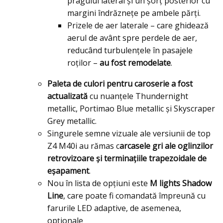
pragului lateral și un șorț posterior cu
margini îndrăznețe pe ambele părți.
Prizele de aer laterale – care ghidează
aerul de avânt spre perdele de aer,
reducând turbulențele în pasajele
roților –
au fost remodelate
.
Paleta de culori pentru caroserie a fost
actualizată
cu nuanţele Thundernight
metallic, Portimao Blue metallic şi Skyscraper
Grey metallic.
Singurele semne vizuale ale versiunii de top
Z4 M40i au rămas c
arcasele gri ale oglinzilor
retrovizoare şi terminațiile trapezoidale de
eşapament
.
Nou în lista de opțiuni este
M lights Shadow
Line
, care poate fi comandată împreună cu
farurile LED adaptive, de asemenea,
opționale