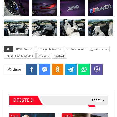
BMW Z4 G29
decapotabilă sport
dotări standard
grilă radiator
M lights Shadow Line
M Sport
roadster
Share
CITEȘTE ȘI
Toate
ȘTIRI
ȘTIRI