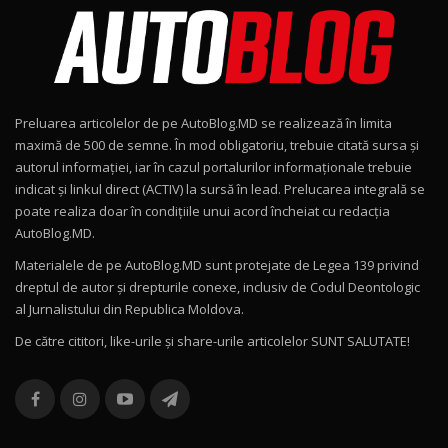
AutoBlog.MD în premieră națională
8
15:08
Noul Geely EX2 / Test Drive AutoBlog.MD
15:22
9
Preluarea articolelor de pe AutoBlog.MD se realizează în limita
Mercedes-AMG E 53 HYBRID 4MATIC+ / Test
maximă de 500 de semne. În mod obligatoriu, trebuie citată sursa și
Drive AutoBlog.MD
10
autorul informației, iar în cazul portalurilor informaționale trebuie
16:27
indicat și linkul direct (ACTIV) la sursă în lead. Prelucarea integrală se
poate realiza doar în condițiile unui acord încheiat cu redacţia
Noul Volvo ES90 / Test Drive AutoBlog.MD
AutoBlog.MD.
27:58
11
Materialele de pe AutoBlog.MD sunt protejate de Legea 139 privind
dreptul de autor și drepturile conexe, inclusiv de Codul Deontologic
Noul MG HS / Test Drive AutoBlog.MD
al Jurnalistului din Republica Moldova.
16:48
12
De către cititori, like-urile şi share-urile articolelor SUNT SALUTATE!
ROX 01: Test drive cu noul SUV chinezesc care
combină aventura cu luxul / AutoBlog.MD
13
36:08