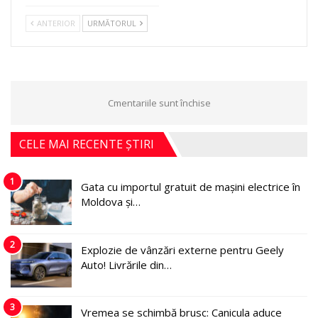
ANTERIOR
URMĂTORUL
Cmentariile sunt închise
CELE MAI RECENTE ȘTIRI
1
Gata cu importul gratuit de mașini electrice în
Moldova și…
2
Explozie de vânzări externe pentru Geely
Auto! Livrările din…
3
Vremea se schimbă brusc: Canicula aduce