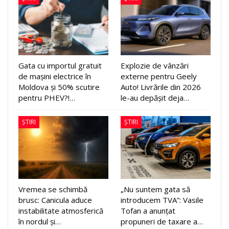
Gata cu importul gratuit
Explozie de vânzări
de mașini electrice în
externe pentru Geely
Moldova și 50% scutire
Auto! Livrările din 2026
pentru PHEV?!…
le-au depășit deja…
ȘTIRI
ȘTIRI
Vremea se schimbă
„Nu suntem gata să
brusc: Canicula aduce
introducem TVA”: Vasile
instabilitate atmosferică
Tofan a anunțat
în nordul și…
propuneri de taxare a…