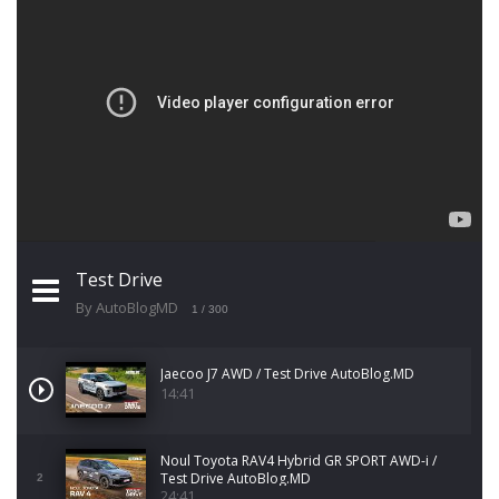
Test Drive
By AutoBlogMD
1
/ 300
Jaecoo J7 AWD / Test Drive AutoBlog.MD
14:41
Noul Toyota RAV4 Hybrid GR SPORT AWD-i /
Test Drive AutoBlog.MD
2
24:41