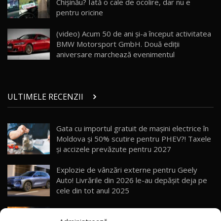
Chișinău? Iată o cale de ocolire, dar nu e
pentru oricine
Porsche 911 Spirit 70 / Test Drive
AutoBlog.MD
26
(video) Acum 50 de ani şi-a început activitatea
10:57
BMW Motorsport GmbH. Două ediţii
aniversare marchează evenimentul
Test Drive: Noile modele FENDT! Cum e să
conduci un tractor?!
27
22:49
ULTIMELE RECENZII
Noul Geely Monjaro 2025! Mai ieftin și mai
dotat / Test Drive AutoBlog.MD
28
23:05
Gata cu importul gratuit de mașini electrice în
Moldova și 50% scutire pentru PHEV?! Taxele
ZEEKR 9X - PRIMUL TEST DRIVE ÎN ROMÂNĂ!
CUM SE CONDUCE?
29
și accizele prevăzute pentru 2027
33:40
Explozie de vânzări externe pentru Geely
Primele impresii despre BYD Seal U DM-i,
Auto! Livrările din 2026 le-au depășit deja pe
Sealion 7 și Seal 5 DM-i / Test Drive
30
cele din tot anul 2025
10:58
AutoBlog.MD
Vremea se schimbă brusc: Canicula aduce
Noua Toyota Corolla Cross facelift / Test Drive