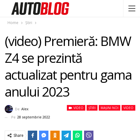
Home
Știri
(video) Premieră: BMW
Z4 se prezintă
actualizat pentru gama
anului 2023
VIDEO
ȘTIRI
MAȘINI NOI
VIDEO
De
Alex
Pe
28 septembrie 2022
Share