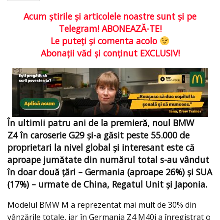
Acum ştirile şi articolele noastre sunt şi pe
Telegram! ABONEAZĂ-TE!
Le puteţi şi comenta acolo
Abonaţii văd şi conţinut EXCLUSIV!
În ultimii patru ani de la premieră, noul BMW
Z4 în caroserie G29 şi-a găsit peste 55.000 de
proprietari la nivel global şi interesant este că
aproape jumătate din numărul total s-au vândut
în doar două ţări – Germania (aproape 26%) şi SUA
(17%) – urmate de China, Regatul Unit şi Japonia.
Modelul BMW M a reprezentat mai mult de 30% din
vânzările totale, iar în Germania Z4 M40i a înregistrat o