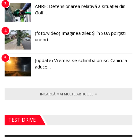
3
ANRE: Detensionarea relativă a situației din
Golf…
4
(foto/video) Imaginea zilei: Și în SUA polițiștii
uneori…
5
(update) Vremea se schimbă brusc: Canicula
aduce…
ÎNCARCĂ MAI MULTE ARTICOLE
TEST DRIVE