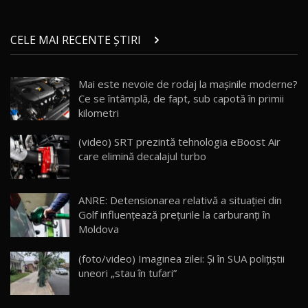
ZEEKR 9X în Moldova: Am condus gigantul
chinez care face lumea să se întoarcă după el
14
CELE MAI RECENTE ȘTIRI
17:27
/ AutoBlog.MD
Noua Mazda CX-5 / Test Drive AutoBlog.MD
Mai este nevoie de rodaj la mașinile moderne?
14:37
15
Ce se întâmplă, de fapt, sub capotă în primii
kilometri
Cum merge? Škoda Octavia 4×4 DSG facelift //
AutoBlogMD
(video) SRT prezintă tehnologia eBoost Air
16
13:10
care elimină decalajul turbo
Lotus Eletre R / Test Drive AutoBlog.MD
20:06
17
ANRE: Detensionarea relativă a situației din
Golf influențează prețurile la carburanți în
Moldova
Va fi modelul nr.1 BYD în Moldova? BYD Seal U
DM-i / Test Drive AutoBlog.MD
18
(foto/video) Imaginea zilei: Și în SUA polițiștii
30:08
uneori „stau în tufari”
Noul Geely EX5 EM-i care a cucerit Moldova
înainte să ajungă în showroom / Test Drive
19