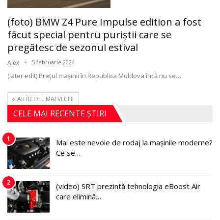
(foto) BMW Z4 Pure Impulse edition a fost
făcut special pentru puriștii care se
pregătesc de sezonul estival
Alex
5 februarie 2024
(later edit) Prețul mașinii în Republica Moldova încă nu se
…
ARTICOLE MAI VECHI
CELE MAI RECENTE ȘTIRI
1
Mai este nevoie de rodaj la mașinile moderne?
Ce se…
2
(video) SRT prezintă tehnologia eBoost Air
care elimină…