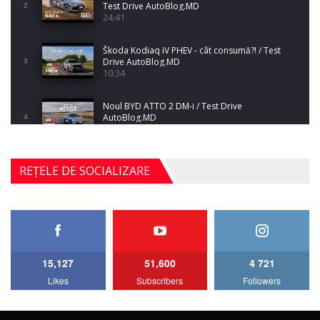
Test Drive AutoBlog.MD
2
24:41
Škoda Kodiaq iV PHEV - cât consumă?! / Test
Drive AutoBlog.MD
3
10:34
Noul BYD ATTO 2 DM-i / Test Drive
AutoBlog.MD
4
17:35
Noul Mercedes-Benz S-Class facelift (S 580
REȚELE DE SOCIALIZARE
4MATIC V223) / Test Drive AutoBlog.MD
5
27:33
HAVAL H5 / Test Drive AutoBlog.MD
11:58
6
15,127
51,600
4 721
Lotus Emira Turbo SE / Test Drive
Likes
Subscribers
Followers
AutoBlog.MD
7
24:06