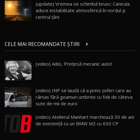
23:36
AutoBlog.MD
(update) Vremea se schimbă brusc: Canicula
aduce instabilitate atmosferică în nordul și
Noul ZEEKR 7X / Test Drive AutoBlog.MD
centrul țării
29:08
20
Micul BYD Dolphin Surf / Test Drive
CELE MAI RECOMANDATE ȘTIRI
AutoBlog.MD
21
16:59
(video) Adio, Prinţesă mecanic auto!
Noua Mazda 6e / Test Drive AutoBlog.MD
26:59
22
Lynk & Co 01 / Test Drive AutoBlog.MD
(video) INP se laudă că a prins şoferi care au
25:19
23
rămas fără geamuri umbrite cu folii de câteva
sute de mii de euro
ZEEKR 009: Cel mai Performant și Confortabil
(video) Atelierul Manhart marchează 30 de ani
Van Electric Testat în Moldova / AutoBlog.MD
24
de existenţă cu un BMW M2 cu 630 CP
26:38
Land Rover Defender OCTA Edition One: Cel