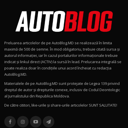
Noul Škoda Kodiaq RS / Test Drive
AutoBlog.MD în premieră națională
8
15:08
Noul Geely EX2 / Test Drive AutoBlog.MD
15:22
9
Preluarea articolelor de pe AutoBlog.MD se realizează în limita
Mercedes-AMG E 53 HYBRID 4MATIC+ / Test
maximă de 500 de semne. În mod obligatoriu, trebuie citată sursa și
Drive AutoBlog.MD
10
autorul informației, iar în cazul portalurilor informaționale trebuie
16:27
indicat și linkul direct (ACTIV) la sursă în lead. Prelucarea integrală se
poate realiza doar în condițiile unui acord încheiat cu redacţia
Noul Volvo ES90 / Test Drive AutoBlog.MD
AutoBlog.MD.
27:58
11
Materialele de pe AutoBlog.MD sunt protejate de Legea 139 privind
dreptul de autor și drepturile conexe, inclusiv de Codul Deontologic
Noul MG HS / Test Drive AutoBlog.MD
al Jurnalistului din Republica Moldova.
16:48
12
De către cititori, like-urile şi share-urile articolelor SUNT SALUTATE!
ROX 01: Test drive cu noul SUV chinezesc care
combină aventura cu luxul / AutoBlog.MD
13
36:08