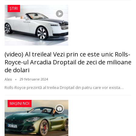
ȘTIRI
(video) Al treilea! Vezi prin ce este unic Rolls-
Royce-ul Arcadia Droptail de zeci de milioane
de dolari
Alex
29 februarie 2024
Rolls-Royce prezintă al treilea Droptail din patru care vor exista
…
MAȘINI NOI