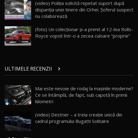
(video) Poliția solicită repetat suport după
mai Exclusiv și Puternic Defender Testat în
25
32:21
Moldova
dispariția unei tinere din Orhei. Șoferul suspect
nu colaborează
Porsche 911 Spirit 70 / Test Drive
AutoBlog.MD
26
(foto) Un colecţionar şi-a primit al 12-lea Rolls-
10:57
Royce vopsit într-o a zecea culoare “proprie”
Test Drive: Noile modele FENDT! Cum e să
conduci un tractor?!
27
22:49
ULTIMELE RECENZII
Noul Geely Monjaro 2025! Mai ieftin și mai
dotat / Test Drive AutoBlog.MD
28
23:05
Mai este nevoie de rodaj la mașinile moderne?
Ce se întâmplă, de fapt, sub capotă în primii
ZEEKR 9X - PRIMUL TEST DRIVE ÎN ROMÂNĂ!
CUM SE CONDUCE?
29
kilometri
33:40
(video) Destrier – a treia creație unică din
Primele impresii despre BYD Seal U DM-i,
cadrul programului Bugatti Solitaire
Sealion 7 și Seal 5 DM-i / Test Drive
30
10:58
AutoBlog.MD