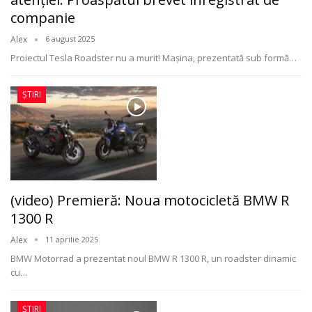
companie
Alex
6 august 2025
Proiectul Tesla Roadster nu a murit! Mașina, prezentată sub formă
…
ȘTIRI
(video) Premieră: Noua motocicletă BMW R
1300 R
Alex
11 aprilie 2025
BMW Motorrad a prezentat noul BMW R 1300 R, un roadster dinamic
cu
…
ȘTIRI