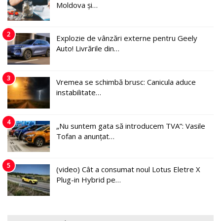
Moldova și…
2
Explozie de vânzări externe pentru Geely
Auto! Livrările din…
3
Vremea se schimbă brusc: Canicula aduce
instabilitate…
4
„Nu suntem gata să introducem TVA”: Vasile
Tofan a anunțat…
5
(video) Cât a consumat noul Lotus Eletre X
Plug-in Hybrid pe…