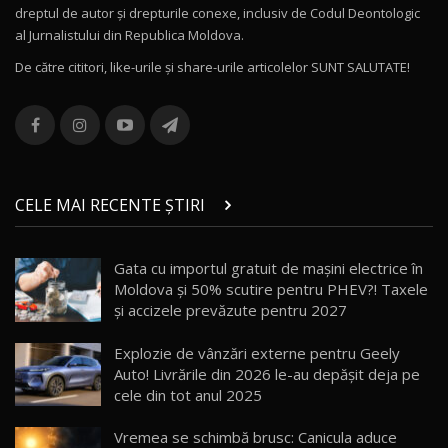
dreptul de autor și drepturile conexe, inclusiv de Codul Deontologic
Noul MG HS / Test Drive AutoBlog.MD
al Jurnalistului din Republica Moldova.
16:48
12
De către cititori, like-urile şi share-urile articolelor SUNT SALUTATE!
ROX 01: Test drive cu noul SUV chinezesc care
combină aventura cu luxul / AutoBlog.MD
13
36:08
ZEEKR 9X în Moldova: Am condus gigantul
chinez care face lumea să se întoarcă după el
14
CELE MAI RECENTE ȘTIRI
17:27
/ AutoBlog.MD
Noua Mazda CX-5 / Test Drive AutoBlog.MD
Gata cu importul gratuit de mașini electrice în
14:37
15
Moldova și 50% scutire pentru PHEV?! Taxele
și accizele prevăzute pentru 2027
Cum merge? Škoda Octavia 4×4 DSG facelift //
AutoBlogMD
Explozie de vânzări externe pentru Geely
16
13:10
Auto! Livrările din 2026 le-au depășit deja pe
cele din tot anul 2025
Lotus Eletre R / Test Drive AutoBlog.MD
20:06
17
Vremea se schimbă brusc: Canicula aduce