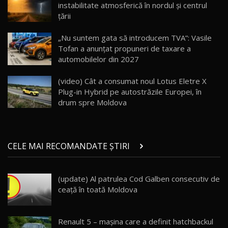
instabilitate atmosferică în nordul și centrul
țării
Va fi modelul nr.1 BYD în Moldova? BYD Seal U
DM-i / Test Drive AutoBlog.MD
18
„Nu suntem gata să introducem TVA”: Vasile
30:08
Tofan a anunțat propuneri de taxare a
automobilelor din 2027
Noul Geely EX5 EM-i care a cucerit Moldova
înainte să ajungă în showroom / Test Drive
19
23:36
AutoBlog.MD
(video) Cât a consumat noul Lotus Eletre X
Plug-in Hybrid pe autostrăzile Europei, în
Noul ZEEKR 7X / Test Drive AutoBlog.MD
drum spre Moldova
29:08
20
Micul BYD Dolphin Surf / Test Drive
CELE MAI RECOMANDATE ȘTIRI
AutoBlog.MD
21
16:59
(update) Al patrulea Cod Galben consecutiv de
Noua Mazda 6e / Test Drive AutoBlog.MD
ceață în toată Moldova
26:59
22
Lynk & Co 01 / Test Drive AutoBlog.MD
Renault 5 – mașina care a definit hatchbackul