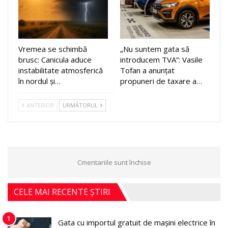
Vremea se schimbă
„Nu suntem gata să
brusc: Canicula aduce
introducem TVA”: Vasile
instabilitate atmosferică
Tofan a anunțat
în nordul și…
propuneri de taxare a…
ANTERIOR
URMĂTORUL
Cmentariile sunt închise
CELE MAI RECENTE ȘTIRI
1
Gata cu importul gratuit de mașini electrice în