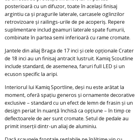
posterioară cu un difuzor, toate în același finisaj
argintiu ca şi pragurile laterale, carcasele oglinzilor
retrovizoare și railings-urile de pe acoperiș. Repere
suplimentare includ geamuri laterale spate fumurii,
combinate în partea semi inferioară cu rame cromate.
Jantele din aliaj Braga de 17 inci și cele opţionale Crater
de 18 inci au un finisaj antracit lustruit. Kamiq Scoutline
include standard, de asemenea, faruri full LED şi un
ecuson specific la aripi.
Interiorul lui Kamiq Sportline, deşi nu este arătat la
moment, oferă spațiu generos și ornamente decorative
exclusive – standard cu un efect de lemn de frasin și un
design periat în nuanţă închisă ca opțiune – în timp ce
deflectoarele de aer sunt cromate. Setul de pedale au
primit inserţii dintr-un aliaj de aluminiu.
Dacă scaunele frontale reglabile pe înălțime vin cu