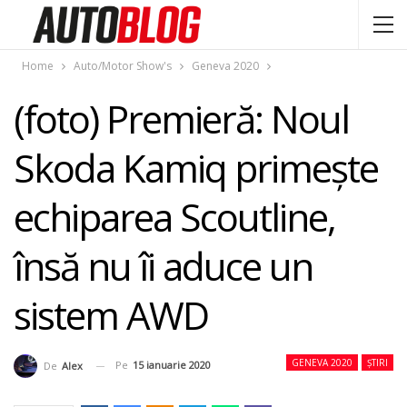
Home
Auto/Motor Show's
Geneva 2020
(foto) Premieră: Noul
Skoda Kamiq primeşte
echiparea Scoutline,
însă nu îi aduce un
sistem AWD
GENEVA 2020
ȘTIRI
Pe
15 ianuarie 2020
De
Alex