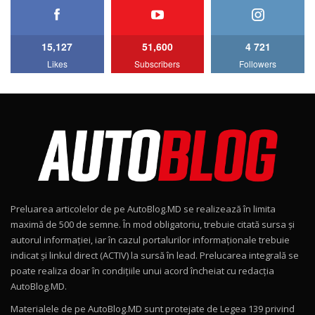
HAVAL H5 / Test Drive AutoBlog.MD
11:58
6
15,127
51,600
4 721
Lotus Emira Turbo SE / Test Drive
Likes
Subscribers
Followers
AutoBlog.MD
7
24:06
Noul Škoda Kodiaq RS / Test Drive
AutoBlog.MD în premieră națională
8
15:08
Noul Geely EX2 / Test Drive AutoBlog.MD
15:22
9
Preluarea articolelor de pe AutoBlog.MD se realizează în limita
Mercedes-AMG E 53 HYBRID 4MATIC+ / Test
maximă de 500 de semne. În mod obligatoriu, trebuie citată sursa și
Drive AutoBlog.MD
10
autorul informației, iar în cazul portalurilor informaționale trebuie
16:27
indicat și linkul direct (ACTIV) la sursă în lead. Prelucarea integrală se
poate realiza doar în condițiile unui acord încheiat cu redacţia
Noul Volvo ES90 / Test Drive AutoBlog.MD
AutoBlog.MD.
27:58
11
Materialele de pe AutoBlog.MD sunt protejate de Legea 139 privind