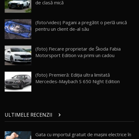
25:19
23
de clasă mică
ZEEKR 009: Cel mai Performant și Confortabil
(foto/video) Pagani a pregătit o perlă unică
Van Electric Testat în Moldova / AutoBlog.MD
24
pentru un client de-al său
26:38
Land Rover Defender OCTA Edition One: Cel
(foto) Fiecare proprietar de Škoda Fabia
mai Exclusiv și Puternic Defender Testat în
25
32:21
Moldova
Motorsport Edition va primi un cadou
Porsche 911 Spirit 70 / Test Drive
AutoBlog.MD
26
(foto) Premieră: Ediţia ultra limitată
10:57
Mercedes-Maybach S 650 Night Edition
Test Drive: Noile modele FENDT! Cum e să
conduci un tractor?!
27
22:49
ULTIMELE RECENZII
Noul Geely Monjaro 2025! Mai ieftin și mai
dotat / Test Drive AutoBlog.MD
28
23:05
Gata cu importul gratuit de mașini electrice în