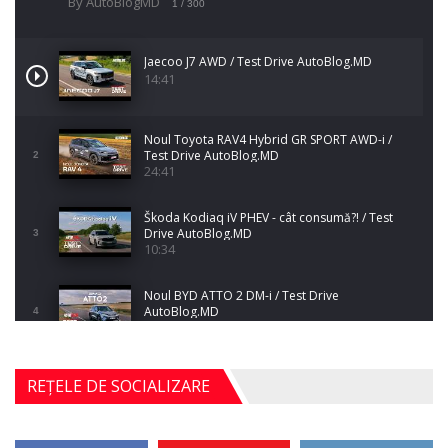
By AutoBlogMD
1
/ 300
Jaecoo J7 AWD / Test Drive AutoBlog.MD
14:41
Noul Toyota RAV4 Hybrid GR SPORT AWD-i /
Test Drive AutoBlog.MD
2
24:41
Škoda Kodiaq iV PHEV - cât consumă?! / Test
Drive AutoBlog.MD
3
10:34
Noul BYD ATTO 2 DM-i / Test Drive
AutoBlog.MD
4
17:35
Noul Mercedes-Benz S-Class facelift (S 580
REȚELE DE SOCIALIZARE
4MATIC V223) / Test Drive AutoBlog.MD
5
27:33