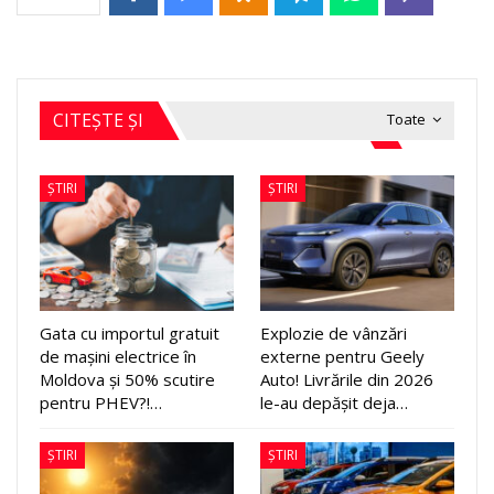
CITEȘTE ȘI
Toate
ȘTIRI
ȘTIRI
Gata cu importul gratuit
Explozie de vânzări
de mașini electrice în
externe pentru Geely
Moldova și 50% scutire
Auto! Livrările din 2026
pentru PHEV?!…
le-au depășit deja…
ȘTIRI
ȘTIRI