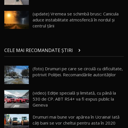
Noul Geely EX5 EM-i care a cucerit Moldova
înainte să ajungă în showroom / Test Drive
19
23:36
AutoBlog.MD
(update) Vremea se schimbă brusc: Canicula
aduce instabilitate atmosferică în nordul și
Noul ZEEKR 7X / Test Drive AutoBlog.MD
centrul țării
29:08
20
Micul BYD Dolphin Surf / Test Drive
CELE MAI RECOMANDATE ȘTIRI
AutoBlog.MD
21
16:59
(foto) Drumuri pe care se circulă cu dificultate,
Noua Mazda 6e / Test Drive AutoBlog.MD
potrivit Poliției. Recomandările autorităților
26:59
22
Lynk & Co 01 / Test Drive AutoBlog.MD
(video) Ediţie specială şi limitată, cu până la
25:19
23
530 de CP. ABT RS4+ va fi expus public la
Geneva
ZEEKR 009: Cel mai Performant și Confortabil
Drumuri mai bune vor apărea în Ucraina! Iată
Van Electric Testat în Moldova / AutoBlog.MD
24
câţi bani se vor cheltui pentru asta în 2020
26:38