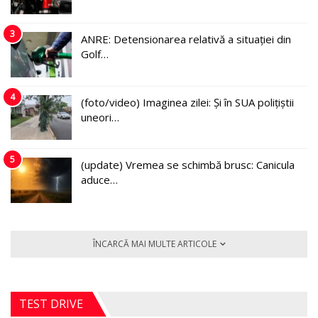
3
ANRE: Detensionarea relativă a situației din
Golf…
4
(foto/video) Imaginea zilei: Și în SUA polițiștii
uneori…
5
(update) Vremea se schimbă brusc: Canicula
aduce…
ÎNCARCĂ MAI MULTE ARTICOLE
TEST DRIVE