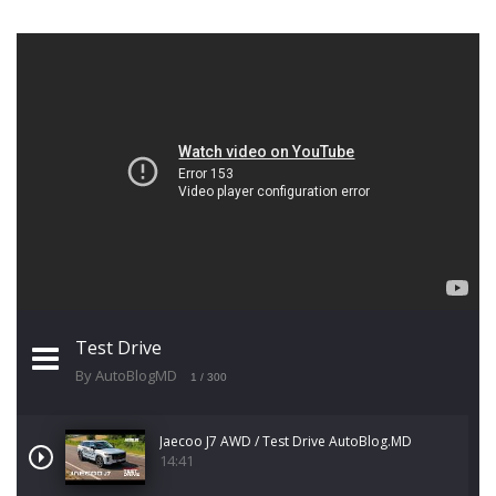
Test Drive
By AutoBlogMD
1
/ 300
Jaecoo J7 AWD / Test Drive AutoBlog.MD
14:41