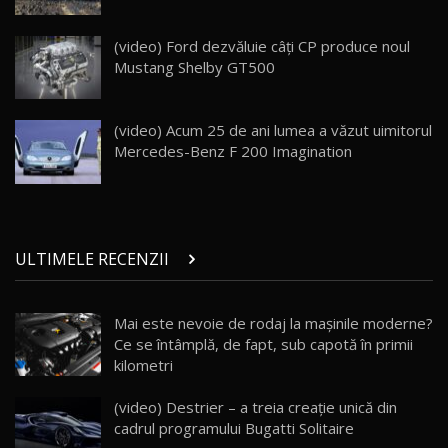
Land Rover Defender OCTA Edition One: Cel
(video) Ford dezvăluie câţi CP produce noul
mai Exclusiv și Puternic Defender Testat în
25
32:21
Moldova
Mustang Shelby GT500
Porsche 911 Spirit 70 / Test Drive
AutoBlog.MD
26
(video) Acum 25 de ani lumea a văzut uimitorul
10:57
Mercedes-Benz F 200 Imagination
Test Drive: Noile modele FENDT! Cum e să
conduci un tractor?!
27
22:49
ULTIMELE RECENZII
Noul Geely Monjaro 2025! Mai ieftin și mai
dotat / Test Drive AutoBlog.MD
28
23:05
Mai este nevoie de rodaj la mașinile moderne?
Ce se întâmplă, de fapt, sub capotă în primii
ZEEKR 9X - PRIMUL TEST DRIVE ÎN ROMÂNĂ!
CUM SE CONDUCE?
29
kilometri
33:40
(video) Destrier – a treia creație unică din
Primele impresii despre BYD Seal U DM-i,
cadrul programului Bugatti Solitaire
Sealion 7 și Seal 5 DM-i / Test Drive
30