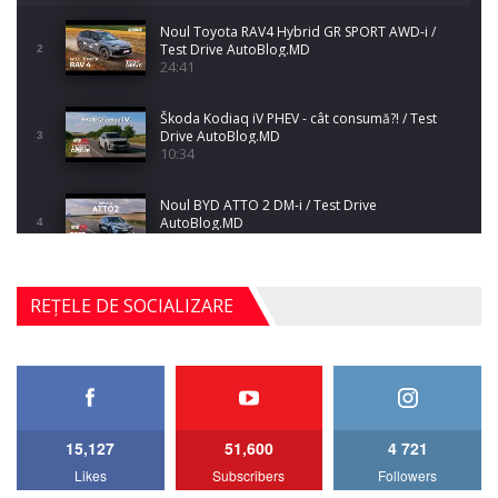
Noul Toyota RAV4 Hybrid GR SPORT AWD-i /
Test Drive AutoBlog.MD
2
24:41
Škoda Kodiaq iV PHEV - cât consumă?! / Test
Drive AutoBlog.MD
3
10:34
Noul BYD ATTO 2 DM-i / Test Drive
AutoBlog.MD
4
17:35
Noul Mercedes-Benz S-Class facelift (S 580
REȚELE DE SOCIALIZARE
4MATIC V223) / Test Drive AutoBlog.MD
5
27:33
HAVAL H5 / Test Drive AutoBlog.MD
11:58
6
15,127
51,600
4 721
Lotus Emira Turbo SE / Test Drive
Likes
Subscribers
Followers
AutoBlog.MD
7