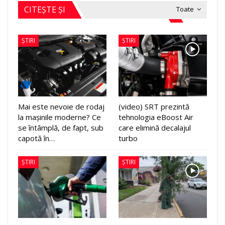
CITEȘTE ȘI
Toate
ȘTIRI
ȘTIRI
Mai este nevoie de rodaj
(video) SRT prezintă
la mașinile moderne? Ce
tehnologia eBoost Air
se întâmplă, de fapt, sub
care elimină decalajul
capotă în…
turbo
ȘTIRI
ȘTIRI