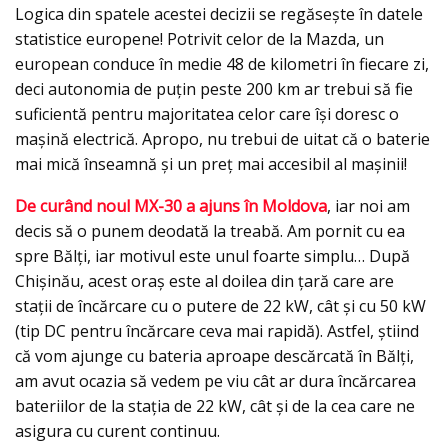
Logica din spatele acestei decizii se regăsește în datele
statistice europene! Potrivit celor de la Mazda, un
european conduce în medie 48 de kilometri în fiecare zi,
deci autonomia de puțin peste 200 km ar trebui să fie
suficientă pentru majoritatea celor care își doresc o
mașină electrică. Apropo, nu trebui de uitat că o baterie
mai mică înseamnă şi un preţ mai accesibil al maşinii!
De curând noul MX-30 a ajuns în Moldova
, iar noi am
decis să o punem deodată la treabă. Am pornit cu ea
spre Bălți, iar motivul este unul foarte simplu… După
Chișinău, acest oraș este al doilea din țară care are
stații de încărcare cu o putere de 22 kW, cât și cu 50 kW
(tip DC pentru încărcare ceva mai rapidă). Astfel, știind
că vom ajunge cu bateria aproape descărcată în Bălți,
am avut ocazia să vedem pe viu cât ar dura încărcarea
bateriilor de la stația de 22 kW, cât și de la cea care ne
asigura cu curent continuu.