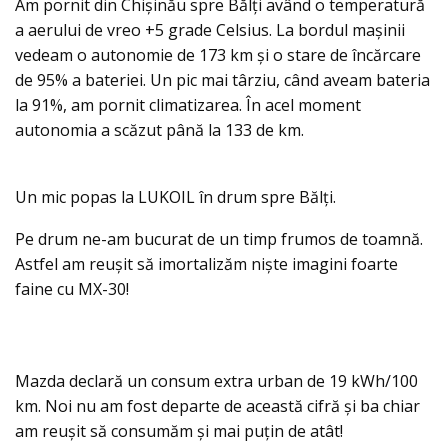
Am pornit din Chișinău spre Bălți având o temperatură
a aerului de vreo +5 grade Celsius. La bordul mașinii
vedeam o autonomie de 173 km şi o stare de încărcare
de 95% a bateriei. Un pic mai târziu, când aveam bateria
la 91%, am pornit climatizarea. În acel moment
autonomia a scăzut până la 133 de km.
Un mic popas la LUKOIL în drum spre Bălți.
Pe drum ne-am bucurat de un timp frumos de toamnă.
Astfel am reușit să imortalizăm nişte imagini foarte
faine cu MX-30!
Mazda declară un consum extra urban de 19 kWh/100
km. Noi nu am fost departe de această cifră și ba chiar
am reușit să consumăm și mai puțin de atât!