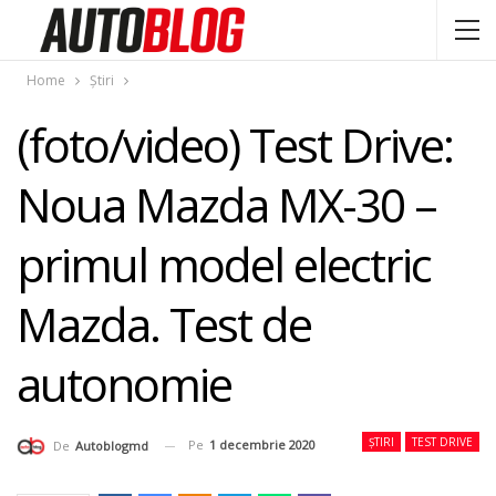
Home
Știri
(foto/video) Test Drive:
Noua Mazda MX-30 –
primul model electric
Mazda. Test de
autonomie
ȘTIRI
TEST DRIVE
Pe
1 decembrie 2020
De
Autoblogmd