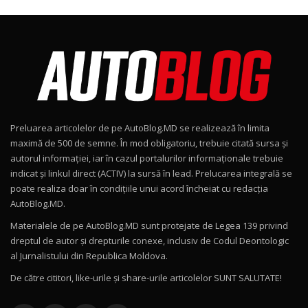
24:06
Noul Škoda Kodiaq RS / Test Drive
AutoBlog.MD în premieră națională
8
15:08
Noul Geely EX2 / Test Drive AutoBlog.MD
15:22
9
Preluarea articolelor de pe AutoBlog.MD se realizează în limita
Mercedes-AMG E 53 HYBRID 4MATIC+ / Test
maximă de 500 de semne. În mod obligatoriu, trebuie citată sursa și
Drive AutoBlog.MD
10
autorul informației, iar în cazul portalurilor informaționale trebuie
16:27
indicat și linkul direct (ACTIV) la sursă în lead. Prelucarea integrală se
poate realiza doar în condițiile unui acord încheiat cu redacţia
Noul Volvo ES90 / Test Drive AutoBlog.MD
AutoBlog.MD.
27:58
11
Materialele de pe AutoBlog.MD sunt protejate de Legea 139 privind
dreptul de autor și drepturile conexe, inclusiv de Codul Deontologic
Noul MG HS / Test Drive AutoBlog.MD
al Jurnalistului din Republica Moldova.
16:48
12
De către cititori, like-urile şi share-urile articolelor SUNT SALUTATE!
ROX 01: Test drive cu noul SUV chinezesc care