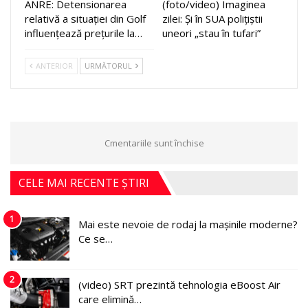
ANRE: Detensionarea
(foto/video) Imaginea
relativă a situației din Golf
zilei: Și în SUA polițiștii
influențează prețurile la…
uneori „stau în tufari”
ANTERIOR
URMĂTORUL
Cmentariile sunt închise
CELE MAI RECENTE ȘTIRI
1
Mai este nevoie de rodaj la mașinile moderne?
Ce se…
2
(video) SRT prezintă tehnologia eBoost Air
care elimină…