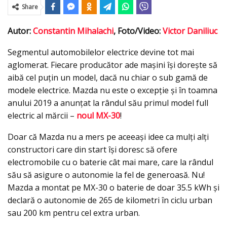
Share
Autor:
Constantin Mihalachi
, Foto/Video:
Victor Daniliuc
Segmentul automobilelor electrice devine tot mai
aglomerat. Fiecare producător ade maşini își dorește să
aibă cel puțin un model, dacă nu chiar o sub gamă de
modele electrice. Mazda nu este o excepție şi în toamna
anului 2019 a anunțat la rândul său primul model full
electric al mărcii –
noul MX-30
!
Doar că Mazda nu a mers pe aceeași idee ca mulți alți
constructori care din start își doresc să ofere
electromobile cu o baterie cât mai mare, care la rândul
său să asigure o autonomie la fel de generoasă. Nu!
Mazda a montat pe MX-30 o baterie de doar 35.5 kWh și
declară o autonomie de 265 de kilometri în ciclu urban
sau 200 km pentru cel extra urban.