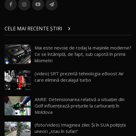
combină aventura cu luxul / AutoBlog.MD
13
36:08
ZEEKR 9X în Moldova: Am condus gigantul
chinez care face lumea să se întoarcă după el
14
CELE MAI RECENTE ȘTIRI
17:27
/ AutoBlog.MD
Noua Mazda CX-5 / Test Drive AutoBlog.MD
Mai este nevoie de rodaj la mașinile moderne?
14:37
15
Ce se întâmplă, de fapt, sub capotă în primii
kilometri
Cum merge? Škoda Octavia 4×4 DSG facelift //
AutoBlogMD
(video) SRT prezintă tehnologia eBoost Air
16
13:10
care elimină decalajul turbo
Lotus Eletre R / Test Drive AutoBlog.MD
20:06
17
ANRE: Detensionarea relativă a situației din
Golf influențează prețurile la carburanți în
Moldova
Va fi modelul nr.1 BYD în Moldova? BYD Seal U
DM-i / Test Drive AutoBlog.MD
18
(foto/video) Imaginea zilei: Și în SUA polițiștii
30:08
uneori „stau în tufari”