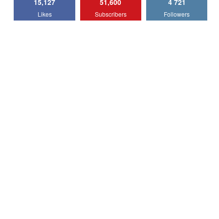
15,127
51,600
4 721
Lotus Emira Turbo SE / Test Drive
Likes
Subscribers
Followers
AutoBlog.MD
7
24:06
Noul Škoda Kodiaq RS / Test Drive
AutoBlog.MD în premieră națională
8
15:08
Noul Geely EX2 / Test Drive AutoBlog.MD
15:22
9
Mercedes-AMG E 53 HYBRID 4MATIC+ /
Test Drive AutoBlog.MD
10
16:27
Noul Volvo ES90 / Test Drive AutoBlog.MD
27:58
11
Noul MG HS / Test Drive AutoBlog.MD
16:48
12