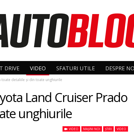
T DRIVE
VIDEO
SFATURI UTILE
DESPRE NO
toate detaliile şi din toate unghiurile
Toyota Land Cruiser Prado
toate unghiurile
VIDEO
MAȘINI NOI
ȘTIRI
VIDEO