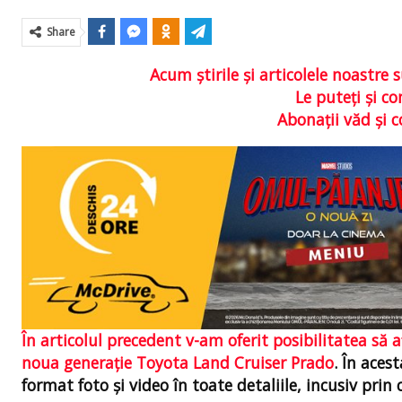
Share
Acum ştirile şi articolele noastr
Le puteţi şi 
Abonaţii văd şi 
În articolul precedent v-am oferit posibilitatea să af
noua generaţie Toyota Land Cruiser Prado
. În aces
format foto şi video în toate detaliile, incusiv prin