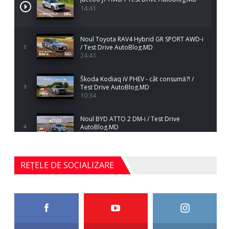
14:41
Noul Toyota RAV4 Hybrid GR SPORT AWD-i
/ Test Drive AutoBlog.MD
2
24:41
Škoda Kodiaq iV PHEV - cât consumă?! /
Test Drive AutoBlog.MD
3
10:34
Noul BYD ATTO 2 DM-i / Test Drive
AutoBlog.MD
4
17:35
Noul Mercedes-Benz S-Class facelift (S 580
REȚELE DE SOCIALIZARE
4MATIC V223) / Test Drive AutoBlog.MD
5
27:33
HAVAL H5 / Test Drive AutoBlog.MD
11:58
6