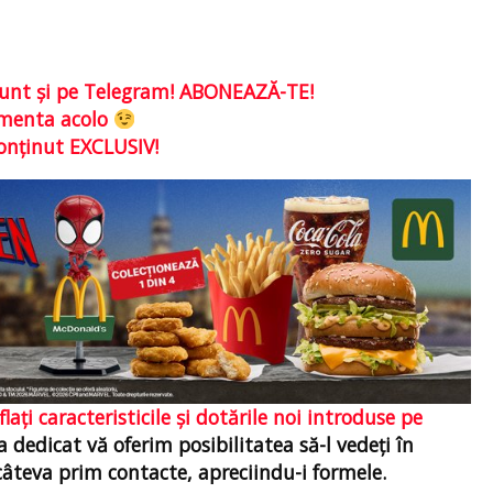
e sunt şi pe Telegram! ABONEAZĂ-TE!
comenta acolo
conţinut EXCLUSIV!
laţi caracteristicile şi dotările noi introduse pe
ta dedicat vă oferim posibilitatea să-l vedeţi în
 câteva prim contacte, apreciindu-i formele.