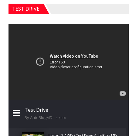
TEST DRIVE
Test Drive
By AutoBlogMD
1
/ 300
Jaecoo J7 AWD / Test Drive AutoBlog.MD