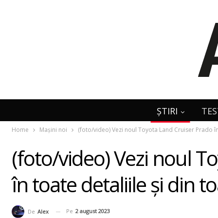
ȘTIRI
TES
Home
Mașini noi
(foto/video) Vezi noul Toyota Land Cruiser Prado în 
(foto/video) Vezi noul 
în toate detaliile şi din 
Pe
2 august 2023
De
Alex