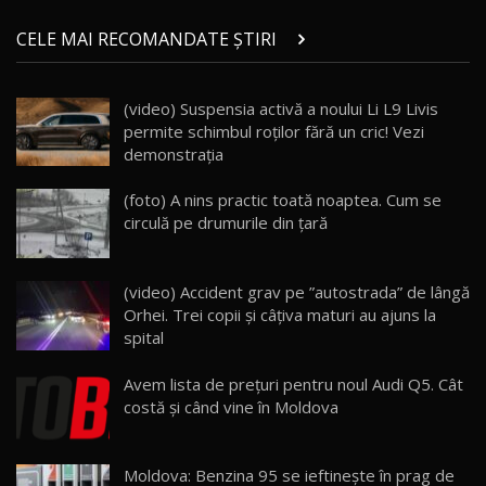
Micul BYD Dolphin Surf / Test Drive
CELE MAI RECOMANDATE ȘTIRI
AutoBlog.MD
21
16:59
(video) Suspensia activă a noului Li L9 Livis
Noua Mazda 6e / Test Drive AutoBlog.MD
permite schimbul roților fără un cric! Vezi
26:59
22
demonstrația
Lynk & Co 01 / Test Drive AutoBlog.MD
(foto) A nins practic toată noaptea. Cum se
25:19
23
circulă pe drumurile din ţară
ZEEKR 009: Cel mai Performant și Confortabil
(video) Accident grav pe ”autostrada” de lângă
Van Electric Testat în Moldova / AutoBlog.MD
24
Orhei. Trei copii și câțiva maturi au ajuns la
26:38
spital
Land Rover Defender OCTA Edition One: Cel
Avem lista de preţuri pentru noul Audi Q5. Cât
mai Exclusiv și Puternic Defender Testat în
25
32:21
Moldova
costă şi când vine în Moldova
Porsche 911 Spirit 70 / Test Drive
AutoBlog.MD
26
Moldova: Benzina 95 se ieftinește în prag de
10:57