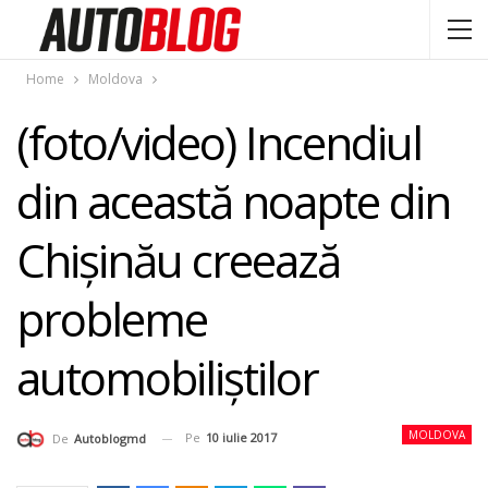
Home
Moldova
(foto/video) Incendiul
din această noapte din
Chişinău creează
probleme
automobiliștilor
MOLDOVA
Pe
10 iulie 2017
De
Autoblogmd