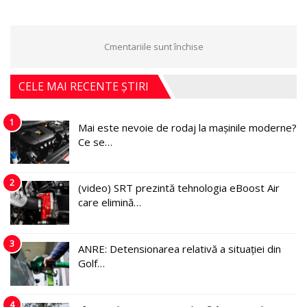
Cmentariile sunt închise
CELE MAI RECENTE ȘTIRI
1
Mai este nevoie de rodaj la mașinile moderne?
Ce se…
2
(video) SRT prezintă tehnologia eBoost Air
care elimină…
3
ANRE: Detensionarea relativă a situației din
Golf…
4