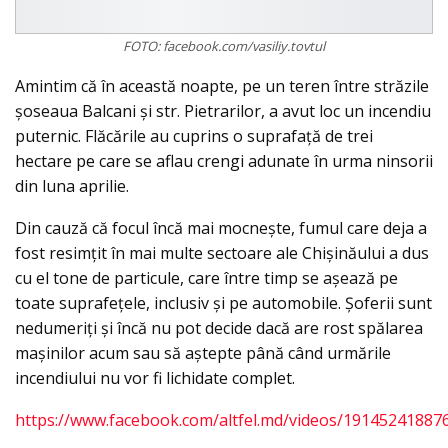
FOTO: facebook.com/vasiliy.tovtul
Amintim că în această noapte, pe un teren între străzile
șoseaua Balcani și str. Pietrarilor, a avut loc un incendiu
puternic. Flăcările au cuprins o suprafață de trei
hectare pe care se aflau crengi adunate în urma ninsorii
din luna aprilie.
Din cauză că focul încă mai mocneşte, fumul care deja a
fost resimţit în mai multe sectoare ale Chişinăului a dus
cu el tone de particule, care între timp se aşează pe
toate suprafeţele, inclusiv şi pe automobile. Şoferii sunt
nedumeriţi şi încă nu pot decide dacă are rost spălarea
maşinilor acum sau să aştepte până când urmările
incendiului nu vor fi lichidate complet.
https://www.facebook.com/altfel.md/videos/19145241887