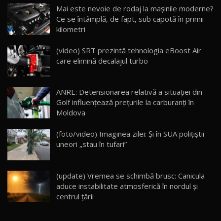
Noua Mazda CX-5 / Test Drive AutoBlog.MD
Mai este nevoie de rodaj la mașinile moderne?
14:37
15
Ce se întâmplă, de fapt, sub capotă în primii
kilometri
Cum merge? Škoda Octavia 4×4 DSG facelift //
AutoBlogMD
(video) SRT prezintă tehnologia eBoost Air
16
13:10
care elimină decalajul turbo
Lotus Eletre R / Test Drive AutoBlog.MD
20:06
17
ANRE: Detensionarea relativă a situației din
Golf influențează prețurile la carburanți în
Moldova
Va fi modelul nr.1 BYD în Moldova? BYD Seal U
DM-i / Test Drive AutoBlog.MD
18
(foto/video) Imaginea zilei: Și în SUA polițiștii
30:08
uneori „stau în tufari”
Noul Geely EX5 EM-i care a cucerit Moldova
înainte să ajungă în showroom / Test Drive
19
23:36
AutoBlog.MD
(update) Vremea se schimbă brusc: Canicula
aduce instabilitate atmosferică în nordul și
Noul ZEEKR 7X / Test Drive AutoBlog.MD
centrul țării
29:08
20