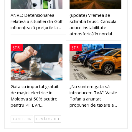
ANRE: Detensionarea
(update) Vremea se
relativă a situației din Golf
schimbă brusc: Canicula
influențează prețurile la…
aduce instabilitate
atmosferică în nordul…
ȘTIRI
ȘTIRI
Gata cu importul gratuit
„Nu suntem gata să
de mașini electrice în
introducem TVA”: Vasile
Moldova și 50% scutire
Tofan a anunțat
pentru PHEV?!…
propuneri de taxare a…
ANTERIOR
URMĂTORUL