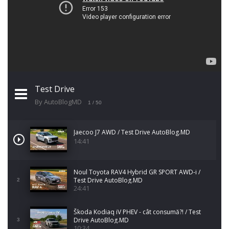
Test Drive
By AutoBlogMD
1
/ 50
Jaecoo J7 AWD / Test Drive AutoBlog.MD
14:41
Noul Toyota RAV4 Hybrid GR SPORT AWD-i /
Test Drive AutoBlog.MD
2
24:41
Škoda Kodiaq iV PHEV - cât consumă?! / Test
Drive AutoBlog.MD
3
10:34