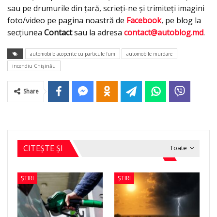
sau pe drumurile din ţară, scrieţi-ne şi trimiteţi imagini
foto/video pe pagina noastră de
Facebook
, pe blog la
secţiunea
Contact
sau la adresa
contact@autoblog.md
.
automobile acoperite cu particule fum
automobile murdare
incendiu Chişinău
Share
CITEȘTE ȘI
Toate
ȘTIRI
ȘTIRI