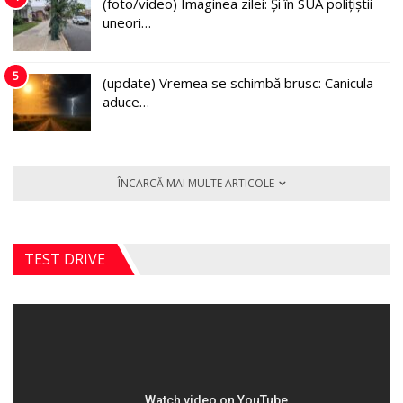
(foto/video) Imaginea zilei: Și în SUA polițiștii
uneori…
5
(update) Vremea se schimbă brusc: Canicula
aduce…
ÎNCARCĂ MAI MULTE ARTICOLE
TEST DRIVE