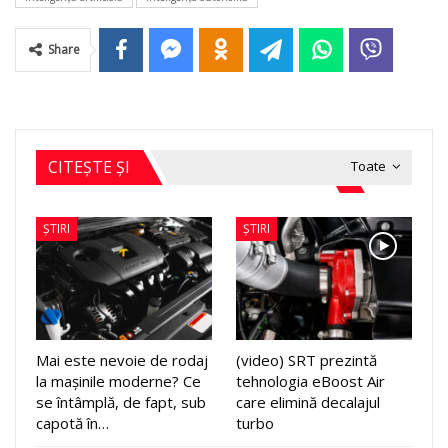
Share
CITEȘTE ȘI
Toate
ȘTIRI
ȘTIRI
Mai este nevoie de rodaj
(video) SRT prezintă
la mașinile moderne? Ce
tehnologia eBoost Air
se întâmplă, de fapt, sub
care elimină decalajul
capotă în…
turbo