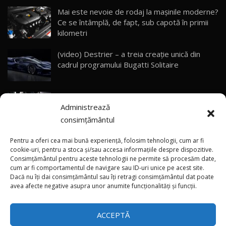
Mai este nevoie de rodaj la mașinile moderne?
Ce se întâmplă, de fapt, sub capotă în primii
ZEEKR 9X - PRIMUL TEST DRIVE ÎN ROMÂNĂ!
CUM SE CONDUCE?
29
kilometri
33:40
(video) Destrier – a treia creație unică din
Primele impresii despre BYD Seal U DM-i,
cadrul programului Bugatti Solitaire
Sealion 7 și Seal 5 DM-i / Test Drive
30
10:58
AutoBlog.MD
(video) SRT prezintă tehnologia eBoost Air
Noua Toyota Corolla Cross facelift / Test Drive
Administrează
care elimină decalajul turbo
AutoBlog.MD
31
13:56
consimțământul
ANRE: Detensionarea relativă a situației din
Noul Volvo EX90 / Test Drive AutoBlog.MD
Pentru a oferi cea mai bună experiență, folosim tehnologii, cum ar fi
32:06
32
Golf influențează prețurile la carburanți în
cookie-uri, pentru a stoca și/sau accesa informațiile despre dispozitive.
Consimțământul pentru aceste tehnologii ne permite să procesăm date,
Moldova
cum ar fi comportamentul de navigare sau ID-uri unice pe acest site.
Dacă nu îți dai consimțământul sau îți retragi consimțământul dat poate
×
MG RX5 - își merită banii? / Test Drive
(foto/video) Imaginea zilei: Și în SUA polițiștii
avea afecte negative asupra unor anumite funcționalități și funcții.
AutoBlog.MD
33
uneori „stau în tufari”
18:51
ACCEPTĂ
Noul DACIA DUSTER DIESEL! Primul test drive în
34