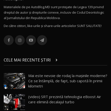
Materialele de pe AutoBlog.MD sunt protejate de Legea 139 privind
dreptul de autor și drepturile conexe, inclusiv de Codul Deontologic
Noul MG HS / Test Drive AutoBlog.MD
al Jurnalistului din Republica Moldova.
16:48
12
De către cititori, like-urile şi share-urile articolelor SUNT SALUTATE!
ROX 01: Test drive cu noul SUV chinezesc care
combină aventura cu luxul / AutoBlog.MD
13
36:08
ZEEKR 9X în Moldova: Am condus gigantul
chinez care face lumea să se întoarcă după el
14
CELE MAI RECENTE ȘTIRI
17:27
/ AutoBlog.MD
Noua Mazda CX-5 / Test Drive AutoBlog.MD
Mai este nevoie de rodaj la mașinile moderne?
14:37
15
Ce se întâmplă, de fapt, sub capotă în primii
kilometri
Cum merge? Škoda Octavia 4×4 DSG facelift //
AutoBlogMD
(video) SRT prezintă tehnologia eBoost Air
16
13:10
care elimină decalajul turbo