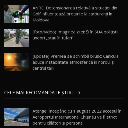
Lotus Eletre R / Test Drive AutoBlog.MD
20:06
17
ANRE: Detensionarea relativă a situației din
Golf influențează prețurile la carburanți în
Moldova
Va fi modelul nr.1 BYD în Moldova? BYD Seal U
DM-i / Test Drive AutoBlog.MD
18
(foto/video) Imaginea zilei: Și în SUA polițiștii
30:08
uneori „stau în tufari”
Noul Geely EX5 EM-i care a cucerit Moldova
înainte să ajungă în showroom / Test Drive
19
23:36
AutoBlog.MD
(update) Vremea se schimbă brusc: Canicula
aduce instabilitate atmosferică în nordul și
Noul ZEEKR 7X / Test Drive AutoBlog.MD
centrul țării
29:08
20
Micul BYD Dolphin Surf / Test Drive
CELE MAI RECOMANDATE ȘTIRI
AutoBlog.MD
21
16:59
Atenție! Începând cu 1 august 2022 accesul în
Noua Mazda 6e / Test Drive AutoBlog.MD
Aeroportul Internațional Chișinău va fi strict
26:59
22
pentru călători şi personal