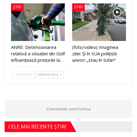
ȘTIRI
ȘTIRI
ANRE: Detensionarea
(foto/video) Imaginea
relativă a situației din Golf
zilei: Și în SUA polițiștii
influențează prețurile la…
uneori „stau în tufari”
ANTERIOR
URMĂTORUL
Cmentariile sunt închise
CELE MAI RECENTE ȘTIRI