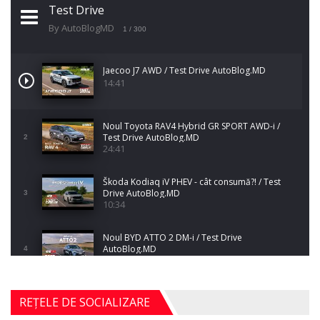
Test Drive
By AutoBlogMD
1
/ 300
Jaecoo J7 AWD / Test Drive AutoBlog.MD
14:41
Noul Toyota RAV4 Hybrid GR SPORT AWD-i /
Test Drive AutoBlog.MD
2
24:41
Škoda Kodiaq iV PHEV - cât consumă?! / Test
Drive AutoBlog.MD
3
10:34
Noul BYD ATTO 2 DM-i / Test Drive
AutoBlog.MD
4
17:35
Noul Mercedes-Benz S-Class facelift (S 580
REȚELE DE SOCIALIZARE
4MATIC V223) / Test Drive AutoBlog.MD
5
27:33