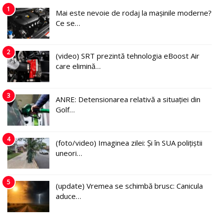
1
Mai este nevoie de rodaj la mașinile moderne?
Ce se…
2
(video) SRT prezintă tehnologia eBoost Air
care elimină…
3
ANRE: Detensionarea relativă a situației din
Golf…
4
(foto/video) Imaginea zilei: Și în SUA polițiștii
uneori…
5
(update) Vremea se schimbă brusc: Canicula
aduce…