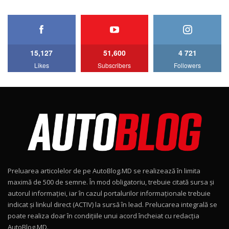
HAVAL H5 / Test Drive AutoBlog.MD
11:58
6
15,127
51,600
4 721
Lotus Emira Turbo SE / Test Drive
Likes
Subscribers
Followers
AutoBlog.MD
7
24:06
Noul Škoda Kodiaq RS / Test Drive
AutoBlog.MD în premieră națională
8
15:08
Noul Geely EX2 / Test Drive AutoBlog.MD
15:22
9
Preluarea articolelor de pe AutoBlog.MD se realizează în limita
Mercedes-AMG E 53 HYBRID 4MATIC+ / Test
maximă de 500 de semne. În mod obligatoriu, trebuie citată sursa și
Drive AutoBlog.MD
10
autorul informației, iar în cazul portalurilor informaționale trebuie
16:27
indicat și linkul direct (ACTIV) la sursă în lead. Prelucarea integrală se
poate realiza doar în condițiile unui acord încheiat cu redacţia
Noul Volvo ES90 / Test Drive AutoBlog.MD
AutoBlog.MD.
27:58
11