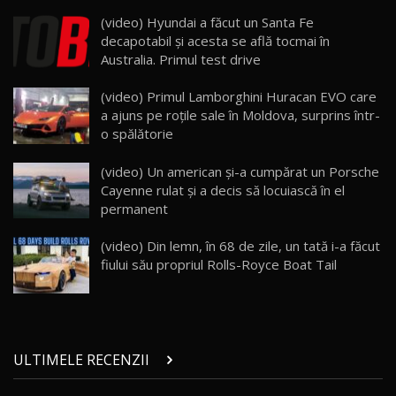
Lynk & Co 01 / Test Drive AutoBlog.MD
(video) Hyundai a făcut un Santa Fe
25:19
23
decapotabil şi acesta se află tocmai în
Australia. Primul test drive
ZEEKR 009: Cel mai Performant și Confortabil
(video) Primul Lamborghini Huracan EVO care
Van Electric Testat în Moldova / AutoBlog.MD
24
a ajuns pe roţile sale în Moldova, surprins într-
26:38
o spălătorie
Land Rover Defender OCTA Edition One: Cel
(video) Un american şi-a cumpărat un Porsche
mai Exclusiv și Puternic Defender Testat în
25
32:21
Moldova
Cayenne rulat şi a decis să locuiască în el
permanent
Porsche 911 Spirit 70 / Test Drive
AutoBlog.MD
26
(video) Din lemn, în 68 de zile, un tată i-a făcut
10:57
fiului său propriul Rolls-Royce Boat Tail
Test Drive: Noile modele FENDT! Cum e să
conduci un tractor?!
27
22:49
ULTIMELE RECENZII
Noul Geely Monjaro 2025! Mai ieftin și mai
dotat / Test Drive AutoBlog.MD
28
23:05