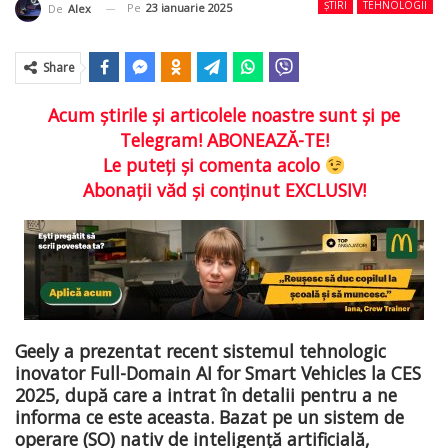
ȘTIRI
TEHNOLOGII
Pe
23 ianuarie 2025
De
Alex
Share
Acum ştirile şi articolele noastre sunt şi pe
Telegram! ABONEAZĂ-TE!
Le puteţi şi comenta acolo
Abonaţii văd şi conţinut EXCLUSIV!
Geely a prezentat recent sistemul tehnologic
inovator Full-Domain AI for Smart Vehicles la CES
2025, după care a intrat în detalii pentru a ne
informa ce este aceasta. Bazat pe un sistem de
operare (SO) nativ de inteligență artificială,