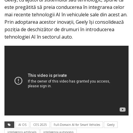
este pregătită să preia conducerea în integrarea celor
mai recente tehnologii AI în vehiculele sale din acest an.
Prin adoptarea acestor inovații, Geely își consolidează
poziția de deschizător de drumuri în introducerea
tehnologiei AI în sectorul auto.
AI OS
CES 2025
Full-Domain AI for Smart Vehicles
Geely
inteligență artificială
inteligența autonomă