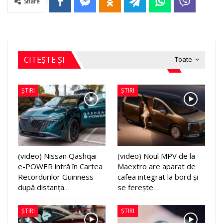
Share
CITEȘTE ȘI
Toate
ȘTIRI
ȘTIRI
(video) Nissan Qashqai
(video) Noul MPV de la
e-POWER intră în Cartea
Maextro are aparat de
Recordurilor Guinness
cafea integrat la bord și
după distanța…
se ferește…
ȘTIRI
ȘTIRI