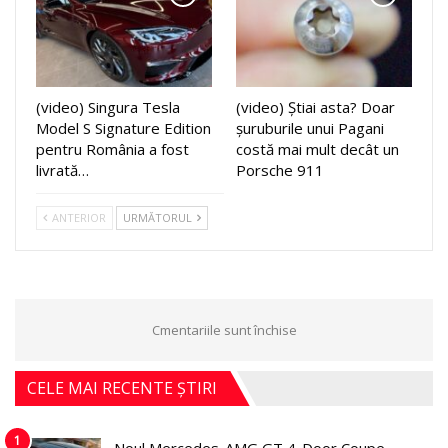
(video) Singura Tesla
(video) Știai asta? Doar
Model S Signature Edition
șuruburile unui Pagani
pentru România a fost
costă mai mult decât un
livrată…
Porsche 911
ANTERIOR
URMĂTORUL
Cmentariile sunt închise
CELE MAI RECENTE ȘTIRI
1
Noul Mercedes-AMG GT 4-Door Coupe