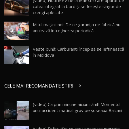
(video) Noul MPV de la Maextro are aparat de
cafea integrat la bord și se ferește singur de
crengi aplecate
Va fi modelul nr.1 BYD în Moldova? BYD Seal U
DM-i / Test Drive AutoBlog.MD
18
Mitul mașinii noi: De ce garanția de fabrică nu
30:08
anulează întreținerea periodică
Noul Geely EX5 EM-i care a cucerit Moldova
înainte să ajungă în showroom / Test Drive
19
23:36
AutoBlog.MD
Veste bună: Carburanții încep să se ieftinească
în Moldova
Noul ZEEKR 7X / Test Drive AutoBlog.MD
29:08
20
Micul BYD Dolphin Surf / Test Drive
CELE MAI RECOMANDATE ȘTIRI
AutoBlog.MD
21
16:59
(video) Ca prin minune niciun rănit! Momentul
Noua Mazda 6e / Test Drive AutoBlog.MD
unui accident matinal grav pe șoseaua Balcani
26:59
22
Lynk & Co 01 / Test Drive AutoBlog.MD
(video) Şofer: “De ce sunt necesare marcaje