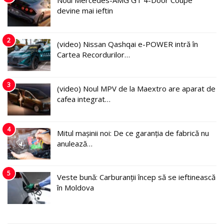
devine mai ieftin
2
(video) Nissan Qashqai e-POWER intră în
Cartea Recordurilor…
3
(video) Noul MPV de la Maextro are aparat de
cafea integrat…
4
Mitul mașinii noi: De ce garanția de fabrică nu
anulează…
5
Veste bună: Carburanții încep să se ieftinească
în Moldova