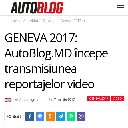
Home
Auto/Motor Show's
Geneva 2017
GENEVA 2017:
AutoBlog.MD începe
transmisiunea
reportajelor video
GENEVA 2017
VIDEO
Pe
7 martie 2017
De
Autoblogmd
Share