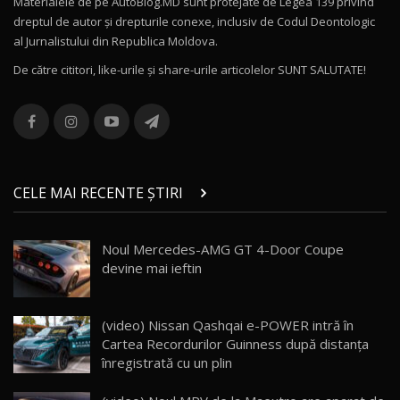
Materialele de pe AutoBlog.MD sunt protejate de Legea 139 privind
dreptul de autor și drepturile conexe, inclusiv de Codul Deontologic
Noul MG HS / Test Drive AutoBlog.MD
al Jurnalistului din Republica Moldova.
16:48
12
De către cititori, like-urile şi share-urile articolelor SUNT SALUTATE!
ROX 01: Test drive cu noul SUV chinezesc care
combină aventura cu luxul / AutoBlog.MD
13
36:08
ZEEKR 9X în Moldova: Am condus gigantul
chinez care face lumea să se întoarcă după el
14
CELE MAI RECENTE ȘTIRI
17:27
/ AutoBlog.MD
Noua Mazda CX-5 / Test Drive AutoBlog.MD
Noul Mercedes-AMG GT 4-Door Coupe
14:37
15
devine mai ieftin
Cum merge? Škoda Octavia 4×4 DSG facelift //
AutoBlogMD
(video) Nissan Qashqai e-POWER intră în
16
13:10
Cartea Recordurilor Guinness după distanța
înregistrată cu un plin
Lotus Eletre R / Test Drive AutoBlog.MD
20:06
17