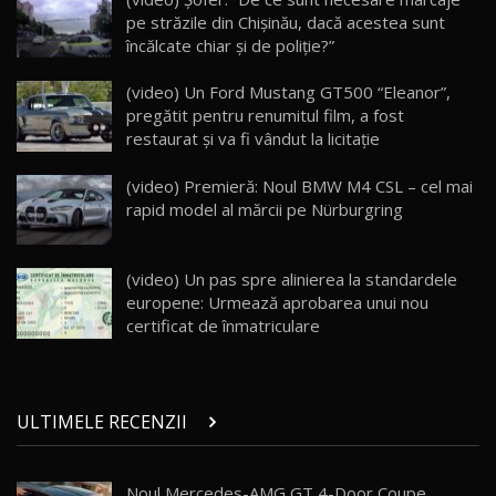
25:19
23
pe străzile din Chişinău, dacă acestea sunt
încălcate chiar şi de poliţie?”
ZEEKR 009: Cel mai Performant și Confortabil
(video) Un Ford Mustang GT500 “Eleanor”,
Van Electric Testat în Moldova / AutoBlog.MD
24
pregătit pentru renumitul film, a fost
26:38
restaurat şi va fi vândut la licitaţie
Land Rover Defender OCTA Edition One: Cel
(video) Premieră: Noul BMW M4 CSL – cel mai
mai Exclusiv și Puternic Defender Testat în
25
32:21
Moldova
rapid model al mărcii pe Nürburgring
Porsche 911 Spirit 70 / Test Drive
AutoBlog.MD
26
(video) Un pas spre alinierea la standardele
10:57
europene: Urmează aprobarea unui nou
certificat de înmatriculare
Test Drive: Noile modele FENDT! Cum e să
conduci un tractor?!
27
22:49
ULTIMELE RECENZII
Noul Geely Monjaro 2025! Mai ieftin și mai
dotat / Test Drive AutoBlog.MD
28
23:05
Noul Mercedes-AMG GT 4-Door Coupe