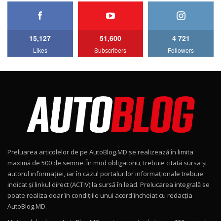
HAVAL H5 / Test Drive AutoBlog.MD
11:58
6
15,127
51,600
4 721
Lotus Emira Turbo SE / Test Drive
Likes
Subscribers
Followers
AutoBlog.MD
7
24:06
Noul Škoda Kodiaq RS / Test Drive
AutoBlog.MD în premieră națională
8
15:08
Noul Geely EX2 / Test Drive AutoBlog.MD
15:22
9
Preluarea articolelor de pe AutoBlog.MD se realizează în limita
Mercedes-AMG E 53 HYBRID 4MATIC+ / Test
maximă de 500 de semne. În mod obligatoriu, trebuie citată sursa și
Drive AutoBlog.MD
10
autorul informației, iar în cazul portalurilor informaționale trebuie
16:27
indicat și linkul direct (ACTIV) la sursă în lead. Prelucarea integrală se
poate realiza doar în condițiile unui acord încheiat cu redacţia
Noul Volvo ES90 / Test Drive AutoBlog.MD
AutoBlog.MD.
27:58
11