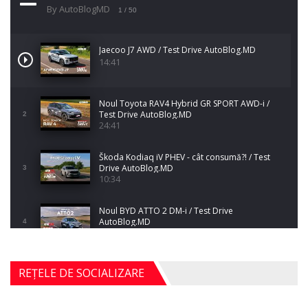
By AutoBlogMD
1
/ 50
Jaecoo J7 AWD / Test Drive AutoBlog.MD
14:41
Noul Toyota RAV4 Hybrid GR SPORT AWD-i /
Test Drive AutoBlog.MD
2
24:41
Škoda Kodiaq iV PHEV - cât consumă?! / Test
Drive AutoBlog.MD
3
10:34
Noul BYD ATTO 2 DM-i / Test Drive
AutoBlog.MD
4
17:35
Noul Mercedes-Benz S-Class facelift (S 580
REȚELE DE SOCIALIZARE
4MATIC V223) / Test Drive AutoBlog.MD
5
27:33