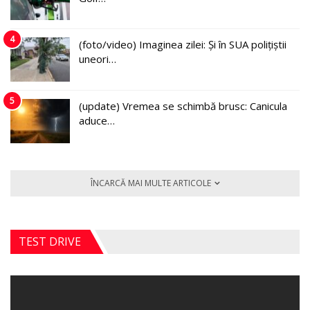
4
(foto/video) Imaginea zilei: Și în SUA polițiștii
uneori…
5
(update) Vremea se schimbă brusc: Canicula
aduce…
ÎNCARCĂ MAI MULTE ARTICOLE
TEST DRIVE