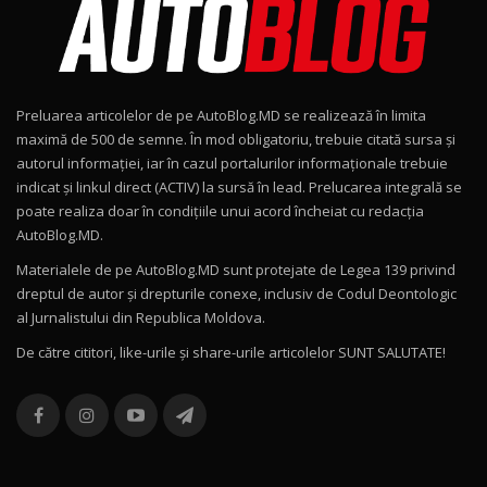
15:08
Noul Geely EX2 / Test Drive AutoBlog.MD
15:22
9
Preluarea articolelor de pe AutoBlog.MD se realizează în limita
Mercedes-AMG E 53 HYBRID 4MATIC+ / Test
maximă de 500 de semne. În mod obligatoriu, trebuie citată sursa și
Drive AutoBlog.MD
10
autorul informației, iar în cazul portalurilor informaționale trebuie
16:27
indicat și linkul direct (ACTIV) la sursă în lead. Prelucarea integrală se
poate realiza doar în condițiile unui acord încheiat cu redacţia
Noul Volvo ES90 / Test Drive AutoBlog.MD
AutoBlog.MD.
27:58
11
Materialele de pe AutoBlog.MD sunt protejate de Legea 139 privind
dreptul de autor și drepturile conexe, inclusiv de Codul Deontologic
Noul MG HS / Test Drive AutoBlog.MD
al Jurnalistului din Republica Moldova.
16:48
12
De către cititori, like-urile şi share-urile articolelor SUNT SALUTATE!
ROX 01: Test drive cu noul SUV chinezesc care
combină aventura cu luxul / AutoBlog.MD
13
36:08
ZEEKR 9X în Moldova: Am condus gigantul