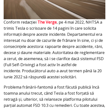
Conform redacţiei
The Verge
, pe 4 mai 2022, NHTSA a
trimis Tesla o scrisoare de 14 pagini în care solicita
informații despre aceste incidente. Departamentul era
interesat nu doar de cazurile de frânare în sine, ci și de
consecințele acestora: rapoarte despre accidente, răni,
decese și daune materiale. Autoritatea de reglementare
a cerut, de asemenea, să i se clarifice dacă sistemul FSD
(Full Self-Driving) a fost activ în astfel de
incidente. Producătorul auto a avut termen până la 20
iunie 2022 să răspundă acestei solicitări.
Problema frânării-fantomă a fost făcută publică încă
toamna anului trecut, când Tesla a fost forțată să
retragă și, ulterior, să relanseze platforma pilotului
parţial automat FSD 10.3 cu remedieri. Cu toate acestea,