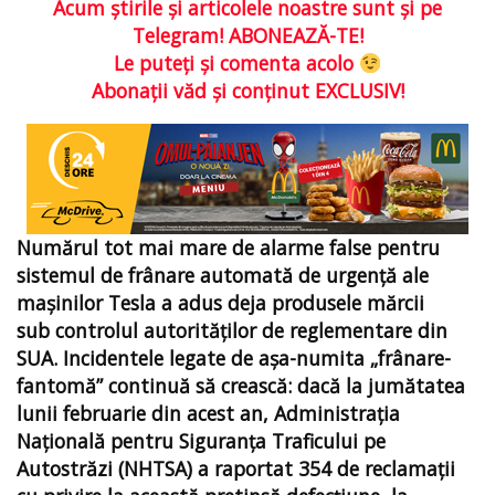
Acum ştirile şi articolele noastre sunt şi pe
Telegram! ABONEAZĂ-TE!
Le puteţi şi comenta acolo
Abonaţii văd şi conţinut EXCLUSIV!
Numărul tot mai mare de alarme false pentru
sistemul de frânare automată de urgenţă ale
maşinilor Tesla a adus deja produsele mărcii
sub controlul autorităților de reglementare din
SUA. Incidentele legate de așa-numita „frânare-
fantomă” continuă să crească: dacă la jumătatea
lunii februarie din acest an, Administrația
Națională pentru Siguranța Traficului pe
Autostrăzi (NHTSA) a raportat 354 de reclamații