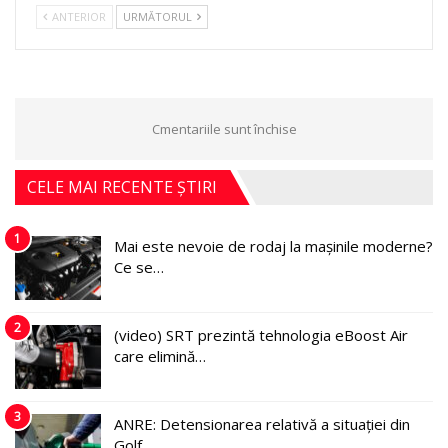
ANTERIOR
URMĂTORUL
Cmentariile sunt închise
CELE MAI RECENTE ȘTIRI
1
Mai este nevoie de rodaj la mașinile moderne?
Ce se…
2
(video) SRT prezintă tehnologia eBoost Air
care elimină…
3
ANRE: Detensionarea relativă a situației din
Golf…