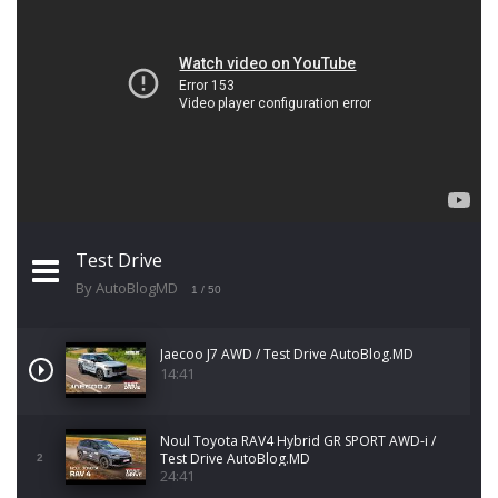
Test Drive
By AutoBlogMD
1
/ 50
Jaecoo J7 AWD / Test Drive AutoBlog.MD
14:41
Noul Toyota RAV4 Hybrid GR SPORT AWD-i /
Test Drive AutoBlog.MD
2
24:41