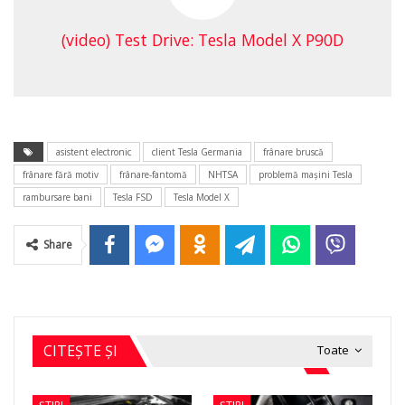
(video) Test Drive: Tesla Model X P90D
asistent electronic
client Tesla Germania
frânare bruscă
frânare fără motiv
frânare-fantomă
NHTSA
problemă maşini Tesla
rambursare bani
Tesla FSD
Tesla Model X
Share
CITEȘTE ȘI
Toate