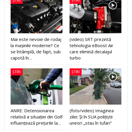
ȘTIRI
ȘTIRI
Mai este nevoie de rodaj
(video) SRT prezintă
la mașinile moderne? Ce
tehnologia eBoost Air
se întâmplă, de fapt, sub
care elimină decalajul
capotă în…
turbo
ȘTIRI
ȘTIRI
ANRE: Detensionarea
(foto/video) Imaginea
relativă a situației din Golf
zilei: Și în SUA polițiștii
influențează prețurile la…
uneori „stau în tufari”