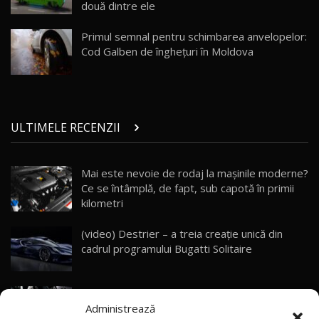
două dintre ele
Porsche 911 Spirit 70 / Test Drive
AutoBlog.MD
26
Primul semnal pentru schimbarea anvelopelor:
10:57
Cod Galben de înghețuri în Moldova
Test Drive: Noile modele FENDT! Cum e să
conduci un tractor?!
27
22:49
ULTIMELE RECENZII
Noul Geely Monjaro 2025! Mai ieftin și mai
dotat / Test Drive AutoBlog.MD
28
23:05
Mai este nevoie de rodaj la mașinile moderne?
Ce se întâmplă, de fapt, sub capotă în primii
ZEEKR 9X - PRIMUL TEST DRIVE ÎN ROMÂNĂ!
CUM SE CONDUCE?
29
kilometri
33:40
(video) Destrier – a treia creație unică din
Primele impresii despre BYD Seal U DM-i,
cadrul programului Bugatti Solitaire
Sealion 7 și Seal 5 DM-i / Test Drive
30
10:58
AutoBlog.MD
(video) SRT prezintă tehnologia eBoost Air
Noua Toyota Corolla Cross facelift / Test Drive
Administrează
care elimină decalajul turbo
AutoBlog.MD
31