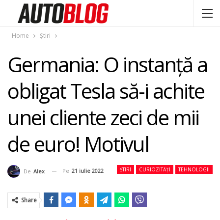
Home
Știri
Germania: O instanță a
obligat Tesla să-i achite
unei cliente zeci de mii
de euro! Motivul
ȘTIRI
CURIOZITĂȚI
TEHNOLOGII
Pe
21 iulie 2022
De
Alex
Share