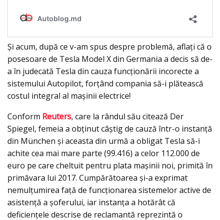
Şi acum, după ce v-am spus despre problemă, aflaţi că o
posesoare de Tesla Model X din Germania a decis să de-
a în judecată Tesla din cauza funcţionării incorecte a
sistemului Autopilot, forţând compania să-i plătească
costul integral al mașinii electrice!
Conform
Reuters
, care la rândul său citează Der
Spiegel, femeia a obţinut câştig de cauză într-o instanţă
din München şi aceasta din urmă a obligat Tesla să-i
achite cea mai mare parte (99.416) a celor 112.000 de
euro pe care cheltuit pentru plata maşinii noi, primită în
primăvara lui 2017. Cumpărătoarea și-a exprimat
nemulțumirea faţă de funcţionarea sistemelor active de
asistență a şoferului, iar instanța a hotărât că
deficiențele descrise de reclamantă reprezintă o