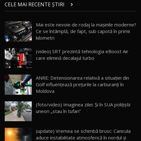
chinez care face lumea să se întoarcă după el
14
CELE MAI RECENTE ȘTIRI
17:27
/ AutoBlog.MD
Noua Mazda CX-5 / Test Drive AutoBlog.MD
Mai este nevoie de rodaj la mașinile moderne?
14:37
15
Ce se întâmplă, de fapt, sub capotă în primii
kilometri
Cum merge? Škoda Octavia 4×4 DSG facelift //
AutoBlogMD
(video) SRT prezintă tehnologia eBoost Air
16
13:10
care elimină decalajul turbo
Lotus Eletre R / Test Drive AutoBlog.MD
20:06
17
ANRE: Detensionarea relativă a situației din
Golf influențează prețurile la carburanți în
Moldova
Va fi modelul nr.1 BYD în Moldova? BYD Seal U
DM-i / Test Drive AutoBlog.MD
18
(foto/video) Imaginea zilei: Și în SUA polițiștii
30:08
uneori „stau în tufari”
Noul Geely EX5 EM-i care a cucerit Moldova
înainte să ajungă în showroom / Test Drive
19
23:36
AutoBlog.MD
(update) Vremea se schimbă brusc: Canicula
aduce instabilitate atmosferică în nordul și