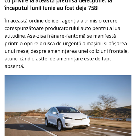
cu privire la această pretinsă defecțiune, la
începutul lunii iunie au fost deja 758!
În această ordine de idei, agenția a trimis o cerere
corespunzătoare producătorului auto pentru a lua
atitudine. Aşa-zisa frânare-fantomă se manifestă
printr-o oprire bruscă de urgență a mașinii și afișarea
unui mesaj despre amenințarea unei coliziuni frontale,
atunci când o astfel de amenințare este de fapt
absentă.