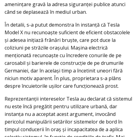
amenințare gravă la adresa siguranței publice atunci
când se deplasează în mediul urban.
În detalii, s-a putut demonstra în instanță că Tesla
Model X nu recunoaște suficient de eficient obstacolele
și adesea inițiază frânări bruște, care pot duce la
coliziuni pe străzile orașului. Mașina electrică
menționată recunoaşte cu încredere conurile de pe
carosabil și barierele de construcție de pe drumurile
Germaniei, dar în același timp a încetinit uneori fără
niciun motiv aparent. În plus, proprietara s-a plâns
despre încuietorile ușilor care funcționează prost.
Reprezentanții intereselor Tesla au declarat că sistemul
nu este încă pregătit pentru utilizare urbană, dar
instanța nu a acceptat acest argument, invocând
pericolul manipulării setărilor sistemelor de bord în
timpul conducerii în oraș și incapacitatea de a aplica
selectiv sistemul, în funcție de condițiile de trafic. Mai