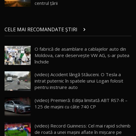
Noul ZEEKR 7X / Test Drive AutoBlog.MD
centrul țării
29:08
20
Micul BYD Dolphin Surf / Test Drive
CELE MAI RECOMANDATE ȘTIRI
AutoBlog.MD
21
16:59
O fabrică de asamblare a cablajelor auto din
Noua Mazda 6e / Test Drive AutoBlog.MD
Moldova, care deservește VW AG, s-ar putea
26:59
22
închide
Lynk & Co 01 / Test Drive AutoBlog.MD
(video) Accident lângă Stăuceni. O Tesla a
25:19
23
intrat puternic în spatele unui Logan folosit
pentru instruire auto
ZEEKR 009: Cel mai Performant și Confortabil
(video) Premieră: Ediţia limitată ABT RS7-R –
Van Electric Testat în Moldova / AutoBlog.MD
24
125 de maşini cu câte 740 CP
26:38
Land Rover Defender OCTA Edition One: Cel
(video) Record Guinness: Cel mai rapid schimb
mai Exclusiv și Puternic Defender Testat în
25
32:21
Moldova
de roată a unei maşini aflate în mişcare pe